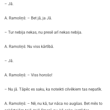
– Jā.
A. Ramoliņš: – Bet jā, ja Jā.
– Tur nebija nekas, nu presē arī nekas nebija.
A. Ramoliņš: Nu viss kārtībā.
– Jā.
A. Ramoliņš: – Viss horošo!
– Nu jā. Tāpēc es saku, ka noteikti cilvēkiem tas nepatīk.
A. Ramoliņš: – Nē, nu kā, tur nāca no augšas. Bet mēs to