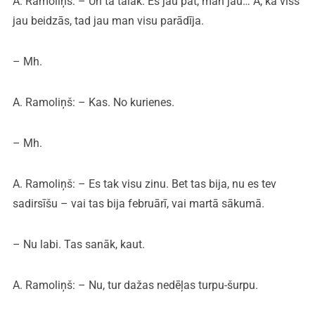
A. Ramoliņš: – Un tā tālāk. Es jau pat, man jau… A, ka viss
jau beidzās, tad jau man visu parādīja.
– Mh.
A. Ramoliņš: – Kas. No kurienes.
– Mh.
A. Ramoliņš: – Es tak visu zinu. Bet tas bija, nu es tev
sadirsīšu – vai tas bija februārī, vai martā sākumā.
– Nu labi. Tas sanāk, kaut.
A. Ramoliņš: – Nu, tur dažas nedēļas turpu-šurpu.