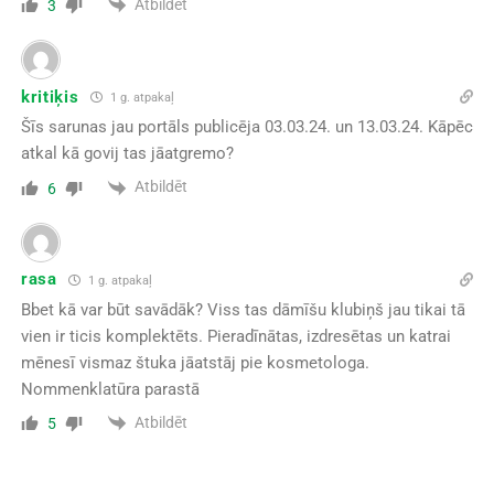
Atbildēt
3
kritiķis
1 g. atpakaļ
Šīs sarunas jau portāls publicēja 03.03.24. un 13.03.24. Kāpēc
atkal kā govij tas jāatgremo?
Atbildēt
6
rasa
1 g. atpakaļ
Bbet kā var būt savādāk? Viss tas dāmīšu klubiņš jau tikai tā
vien ir ticis komplektēts. Pieradīnātas, izdresētas un katrai
mēnesī vismaz štuka jāatstāj pie kosmetologa.
Nommenklatūra parastā
Atbildēt
5