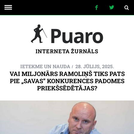
INTERNETA ŽURNĀLS
IETEKME UN NAUDA
28. JŪLIJS, 2025.
VAI MILJONĀRS RAMOLIŅŠ TIKS PATS
PIE „SAVAS” KONKURENCES PADOMES
PRIEKŠSĒDĒTĀJAS?