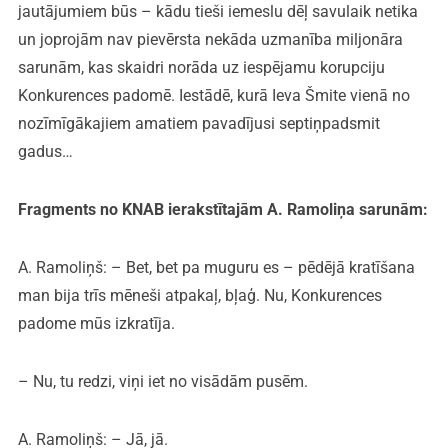
jautājumiem būs – kādu tieši iemeslu dēļ savulaik netika
un joprojām nav pievērsta nekāda uzmanība miljonāra
sarunām, kas skaidri norāda uz iespējamu korupciju
Konkurences padomē. Iestādē, kurā Ieva Šmite vienā no
nozīmīgākajiem amatiem pavadījusi septiņpadsmit
gadus…
Fragments no KNAB ierakstītajām A. Ramoliņa sarunām:
A. Ramoliņš: – Bet, bet pa muguru es – pēdējā kratīšana
man bija trīs mēneši atpakaļ, bļaģ. Nu, Konkurences
padome mūs izkratīja.
– Nu, tu redzi, viņi iet no visādām pusēm.
A. Ramoliņš: – Jā, jā.