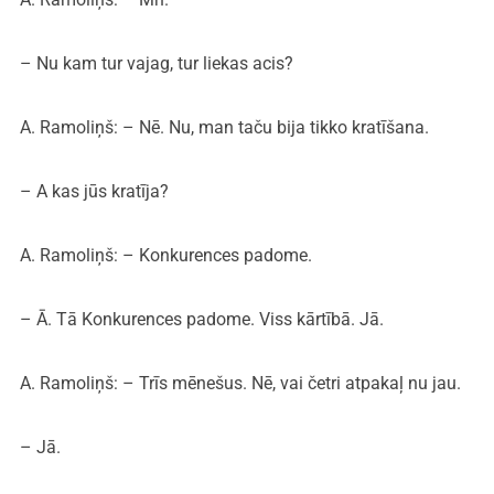
– Nu kam tur vajag, tur liekas acis?
A. Ramoliņš: – Nē. Nu, man taču bija tikko kratīšana.
– A kas jūs kratīja?
A. Ramoliņš: – Konkurences padome.
– Ā. Tā Konkurences padome. Viss kārtībā. Jā.
A. Ramoliņš: – Trīs mēnešus. Nē, vai četri atpakaļ nu jau.
– Jā.