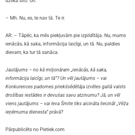
uzlika šito. Un.
– Mh. Nu, es, te nav tā. Te ir.
AR: – Tāpēc, ka mēs piekļuvām pie izpildītāja. Nu, mums
ienācās, kā saka, informācija laicīgi, un tā. Nu, paldies
dievam, ka tur tā sanāca.
Jautājums – no kā miljonāram „ienācās, kā saka,
informācija laicīgi, un tā”? Un vēl jautājums – vai
Konkurences padomes priekšsēdētāja izvēles gaitā valsts
drošības iestādes ir devušas savu atzinumu? Jā, un vēl
viens jautājums – vai Ieva Šmite tiks aicināta liecināt „Vēža
ieņēmuma dienesta” prāvā?
Pārpublicēts no Pietiek.com