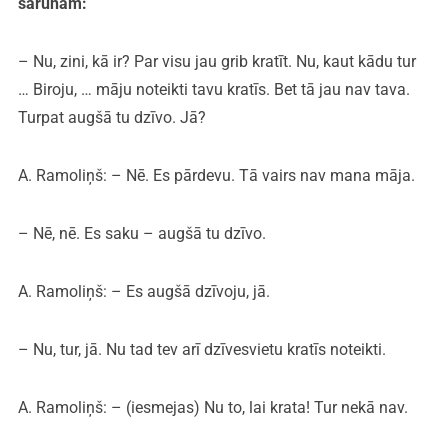
sarunām:
– Nu, zini, kā ir? Par visu jau grib kratīt. Nu, kaut kādu tur
… Biroju, … māju noteikti tavu kratīs. Bet tā jau nav tava.
Turpat augšā tu dzīvo. Jā?
A. Ramoliņš: – Nē. Es pārdevu. Tā vairs nav mana māja.
– Nē, nē. Es saku – augšā tu dzīvo.
A. Ramoliņš: – Es augšā dzīvoju, jā.
– Nu, tur, jā. Nu tad tev arī dzīvesvietu kratīs noteikti.
A. Ramoliņš: – (iesmejas) Nu to, lai krata! Tur nekā nav.