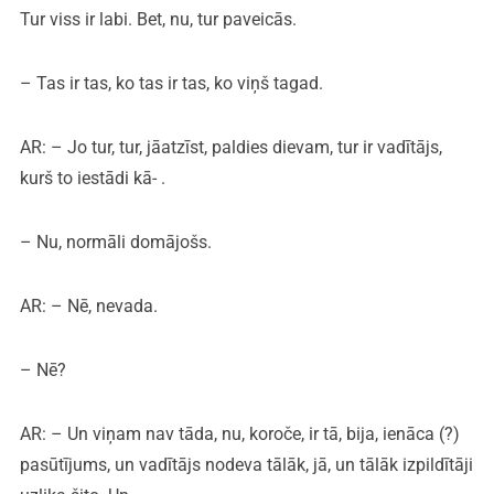
Tur viss ir labi. Bet, nu, tur paveicās.
– Tas ir tas, ko tas ir tas, ko viņš tagad.
AR: – Jo tur, tur, jāatzīst, paldies dievam, tur ir vadītājs,
kurš to iestādi kā- .
– Nu, normāli domājošs.
AR: – Nē, nevada.
– Nē?
AR: – Un viņam nav tāda, nu, koroče, ir tā, bija, ienāca (?)
pasūtījums, un vadītājs nodeva tālāk, jā, un tālāk izpildītāji