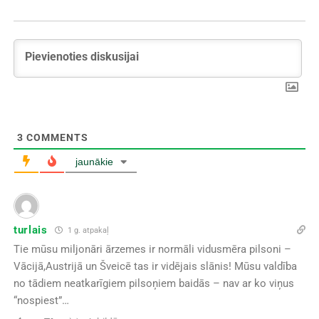
3
COMMENTS
jaunākie
turlais
1 g. atpakaļ
Tie mūsu miljonāri ārzemes ir normāli vidusmēra pilsoni –
Vācijā,Austrijā un Šveicē tas ir vidējais slānis! Mūsu valdība
no tādiem neatkarīgiem pilsoņiem baidās – nav ar ko viņus
“nospiest”…