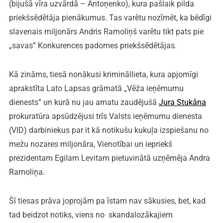
(bijušā vīra uzvārdā – Antoņenko), kura pašlaik pilda
priekšsēdētāja pienākumus. Tas varētu nozīmēt, ka bēdīgi
slavenais miljonārs Andris Ramoliņš varētu tikt pats pie
„savas” Konkurences padomes priekšsēdētājas.
Kā zināms, tiesā nonākusi krimināllieta, kura apjomīgi
aprakstīta Lato Lapsas grāmatā „Vēža ieņēmumu
dienests” un kurā nu jau amatu zaudējušā
Jura Stukāna
prokuratūra apsūdzējusi trīs Valsts ieņēmumu dienesta
(VID) darbiniekus par it kā notikušu kukuļa izspiešanu no
mežu nozares miljonāra, Vienotībai un iepriekš
prezidentam Egilam Levitam pietuvinātā uzņēmēja Andra
Ramoliņa.
Šī tiesas prāva joprojām pa īstam nav sākusies, bet, kad
tad beidzot notiks, viens no skandalozākajiem