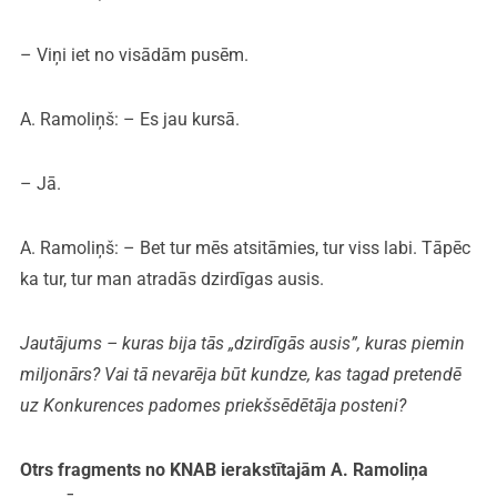
– Viņi iet no visādām pusēm.
A. Ramoliņš: – Es jau kursā.
– Jā.
A. Ramoliņš: – Bet tur mēs atsitāmies, tur viss labi. Tāpēc
ka tur, tur man atradās dzirdīgas ausis.
Jautājums – kuras bija tās „dzirdīgās ausis”, kuras piemin
miljonārs? Vai tā nevarēja būt kundze, kas tagad pretendē
uz Konkurences padomes priekšsēdētāja posteni?
Otrs fragments no KNAB ierakstītajām A. Ramoliņa