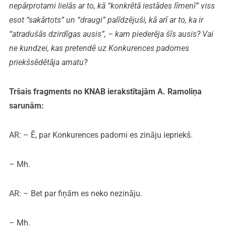
nepārprotami lielās ar to, kā “konkrētā iestādes līmenī” viss
esot “sakārtots” un “draugi” palīdzējuši, kā arī ar to, ka ir
“atradušās dzirdīgas ausis”, – kam piederēja šīs ausis? Vai
ne kundzei, kas pretendē uz Konkurences padomes
priekšsēdētāja amatu?
Tršais fragments no KNAB ierakstītajām A. Ramoliņa
sarunām:
AR: – Ē, par Konkurences padomi es zināju iepriekš.
– Mh.
AR: – Bet par fiņām es neko nezināju.
– Mh.