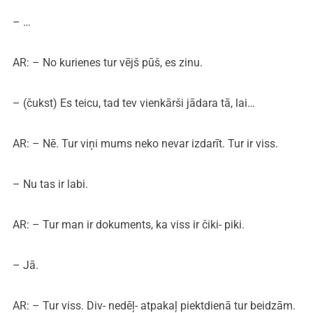
– …
AR: – No kurienes tur vējš pūš, es zinu.
– (čukst) Es teicu, tad tev vienkārši jādara tā, lai…
AR: – Nē. Tur viņi mums neko nevar izdarīt. Tur ir viss.
– Nu tas ir labi.
AR: – Tur man ir dokuments, ka viss ir čiki- piki.
– Jā.
AR: – Tur viss. Div- nedēļ- atpakaļ piektdienā tur beidzām.