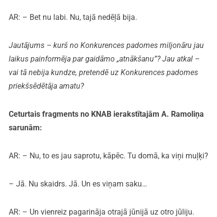
AR: – Bet nu labi. Nu, tajā nedēļā bija.
Jautājums – kurš no Konkurences padomes miljonāru jau
laikus painformēja par gaidāmo „atnākšanu”? Jau atkal –
vai tā nebija kundze, pretendē uz Konkurences padomes
priekšsēdētāja amatu?
Ceturtais fragments no KNAB ierakstītajām A. Ramoliņa
sarunām:
AR: – Nu, to es jau saprotu, kāpēc. Tu domā, ka viņi muļķi?
– Jā. Nu skaidrs. Jā. Un es viņam saku…
AR: – Un vienreiz pagarināja otrajā jūnijā uz otro jūliju.