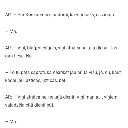
AR: – Par Konkurences padomi, ka viņi nāks, es zināju.
– Mh.
AR: – Viņi, bļaģ, vienīgais, viņi atnāca ne tajā dienā. Tas
gan tiesa. Nu.
– To tu pats saproti, ka nedrīkst jau arī tā visu, jā, nu, kaut
kādai jau, uzticas, uzticas, bet.
AR: – Viņi atnāca ne, ne tajā dienā. Viņi man at- , viņiem
vajadzēja citā dienā būt.
– Mh.