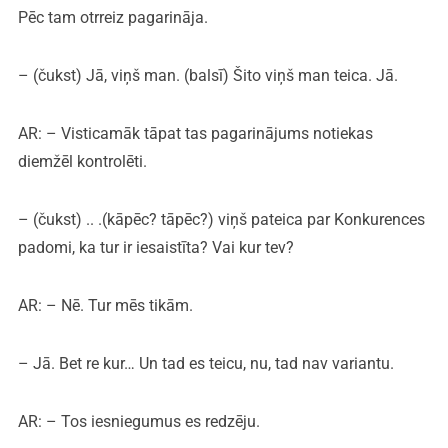
Pēc tam otrreiz pagarināja.
– (čukst) Jā, viņš man. (balsī) Šito viņš man teica. Jā.
AR: – Visticamāk tāpat tas pagarinājums notiekas
diemžēl kontrolēti.
– (čukst) .. .(kāpēc? tāpēc?) viņš pateica par Konkurences
padomi, ka tur ir iesaistīta? Vai kur tev?
AR: – Nē. Tur mēs tikām.
– Jā. Bet re kur… Un tad es teicu, nu, tad nav variantu.
AR: – Tos iesniegumus es redzēju.