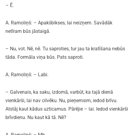
– Ē.
A. Ramoliņš: – Apakšbikses, lai neizņem. Savādāk
netīram būs jāstaigā.
– Nu, vot. Nē, nē. Tu saproties, tur jau ta kratīšana nebūs
tāda. Formāla viņa būs. Pats saproti.
A. Ramoliņš: – Labi.
– Galvenais, ka saku, izdomā, varbūt, ka tajā dienā
vienkārši, lai nav cilvēku. Nu, pieņemsim, iedod brīvu.
Atstāj kaut kādus uzticamus. Pārējie – lai. Iedod vienkārši
brīvdienu. Nu kaut kā tā. Nē?
A. Ramoliņš: – Mh.