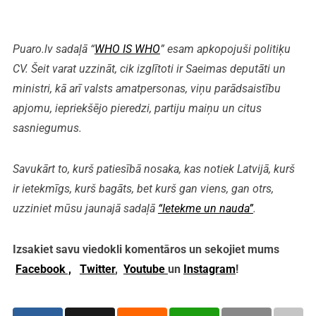
Puaro.lv sadaļā “
WHO IS WHO
” esam apkopojuši politiķu
CV. Šeit varat uzzināt, cik izglītoti ir Saeimas deputāti un
ministri, kā arī valsts amatpersonas, viņu parādsaistību
apjomu, iepriekšējo pieredzi, partiju maiņu un citus
sasniegumus.
Savukārt to, kurš patiesībā nosaka, kas notiek Latvijā, kurš
ir ietekmīgs, kurš bagāts, bet kurš gan viens, gan otrs,
uzziniet mūsu jaunajā sadaļā
“Ietekme un nauda”
.
Izsakiet savu viedokli komentāros un sekojiet mums
Facebook ,
Twitter
,
Youtube
un
Instagram
!