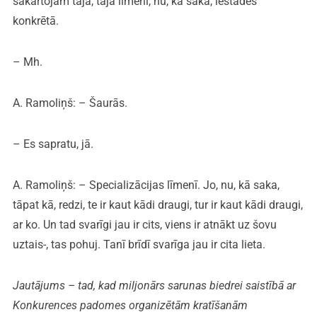
sakārtojām tajā, tajā līmenī, nu, kā saka, iestādes
konkrētā.
– Mh.
A. Ramoliņš: – Šaurās.
– Es sapratu, jā.
A. Ramoliņš: – Specializācijas līmenī. Jo, nu, kā saka,
tāpat kā, redzi, te ir kaut kādi draugi, tur ir kaut kādi draugi,
ar ko. Un tad svarīgi jau ir cits, viens ir atnākt uz šovu
uztais-, tas pohuj. Tanī brīdī svarīga jau ir cita lieta.
Jautājums – tad, kad miljonārs sarunas biedrei saistībā ar
Konkurences padomes organizētām kratīšanām