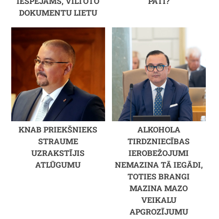
IESPĒJAMS, VILTOTO
PATI?
DOKUMENTU LIETU
KNAB PRIEKŠNIEKS
ALKOHOLA
STRAUME
TIRDZNIECĪBAS
UZRAKSTĪJIS
IEROBEŽOJUMI
ATLŪGUMU
NEMAZINA TĀ IEGĀDI,
TOTIES BRANGI
MAZINA MAZO
VEIKALU
APGROZĪJUMU