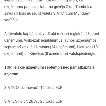
ieguldījis 25 tūkst. EUR. “Lursoft IT” izpētījis, ka
uzņēmuma patiesais labuma guvējs Okan Tombulca
savulaik bijis nu jau likvidētā SIA “Circum Mundum”
vadītājs.
Ar ārvalstu kapitālu aizvadītajā mēnesī reģistrēti 93 jauni
uzņēmumi. Visbiežāk ieguldījumus jaunos uzņēmumos
septembrī veikuši Ukrainas (24 uzņēmumi), Lietuvas (10
uzņēmumi) un Krievijas (8 uzņēmumi) valstspiederīgie.
TOP lielākie uzņēmumi
septembrī pēc pamatkapitāla
apjoma:
SIA “RDZ dzirnavas”: 10 tūkst. EUR.
SIA “JA Hold”: 26590,25 tūkst. EUR;