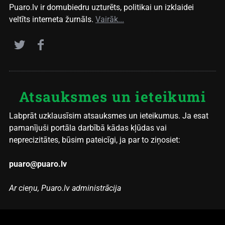
Puaro.lv ir domubiedru uzturēts, politikai un izklaidei
veltīts interneta žurnāls.
Vairāk...
Atsauksmes un ieteikumi
Labprāt uzklausīsim atsauksmes un ieteikumus. Ja esat
pamanījuši portāla darbībā kādas kļūdas vai
neprecizitātes, būsim pateicīgi, ja par to ziņosiet:
puaro@puaro.lv
Ar cieņu, Puaro.lv administrācija