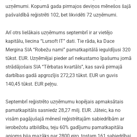
uzņēmumi. Kopumā gada pirmajos deviņos mēnešos šajā
pašvaldībā reģistrēti 102, bet likvidēti 72 uzņēmumi.
Arī otrs lielākais uzņēmums septembrī ir ar vietējo
kapitālu, liecina “Lursoft IT” dati. Tie rāda, ka Dace
Mergina SIA “Robežu nami” pamatkapitālā ieguldījusi 320
tūkst. EUR. Uzņēmējai pieder arī nekustamo īpašumu jomā
strādājošais SIA “Tērbatas kvartāls”, kas savā pirmajā
darbības gadā apgrozījis 272,23 tūkst. EUR un guvis
140,45 tūkst. EUR peļņu.
Septembrī reģistrēto uzņēmumu kopējais apmaksātais
pamatkapitāls sasniedz 28,27 milj. EUR. Jāteic, ka no
visām pagājušajā mēnesī reģistrētajām sabiedrībām ar
ierobežotu atbildību, teju 60% gadījumu pamatkapitāla
apjoms bija mazāks par 2800 eiro, tostarp 161 sabiedrībai