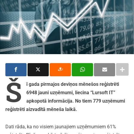
Š
ī gada pirmajos deviņos mēnešos reģistrēti
6948 jauni uzņēmumi, liecina “Lursoft IT”
apkopotā informācija. No tiem 779 uzņēmumi
reģistrēti aizvadītā mēneša laikā.
Dati rāda, ka no visiem jaunajiem uzņēmumiem 61%