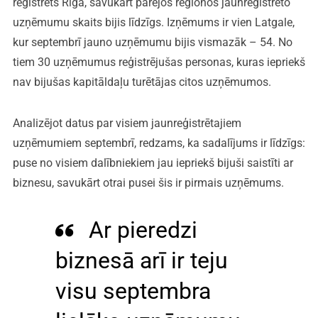
reģistrēts Rīgā, savukārt pārējos reģionos jaunreģistrēto
uzņēmumu skaits bijis līdzīgs. Izņēmums ir vien Latgale,
kur septembrī jauno uzņēmumu bijis vismazāk – 54. No
tiem 30 uzņēmumus reģistrējušas personas, kuras iepriekš
nav bijušas kapitāldaļu turētājas citos uzņēmumos.
Analizējot datus par visiem jaunreģistrētajiem
uzņēmumiem septembrī, redzams, ka sadalījums ir līdzīgs:
puse no visiem dalībniekiem jau iepriekš bijuši saistīti ar
biznesu, savukārt otrai pusei šis ir pirmais uzņēmums.
Ar pieredzi
biznesā arī ir teju
visu septembra