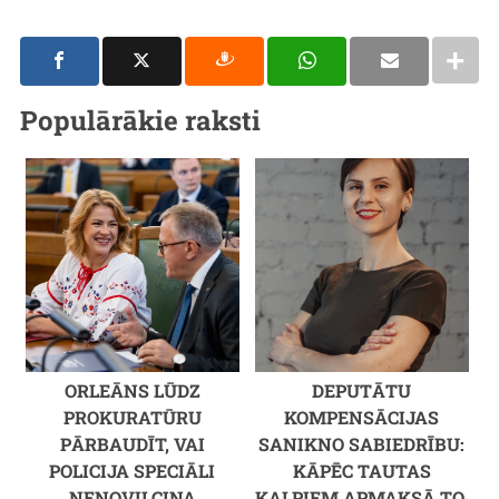
Populārākie raksti
ORLEĀNS LŪDZ
DEPUTĀTU
PROKURATŪRU
KOMPENSĀCIJAS
PĀRBAUDĪT, VAI
SANIKNO SABIEDRĪBU:
POLICIJA SPECIĀLI
KĀPĒC TAUTAS
NENOVILCINA
KALPIEM APMAKSĀ TO,