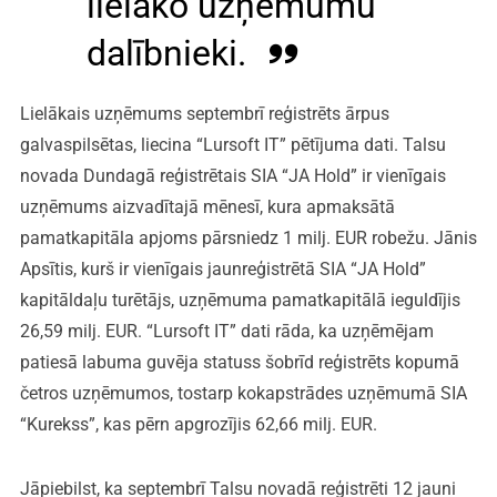
lielāko uzņēmumu
dalībnieki.
Lielākais uzņēmums septembrī reģistrēts ārpus
galvaspilsētas, liecina “Lursoft IT” pētījuma dati. Talsu
novada Dundagā reģistrētais SIA “JA Hold” ir vienīgais
uzņēmums aizvadītajā mēnesī, kura apmaksātā
pamatkapitāla apjoms pārsniedz 1 milj. EUR robežu. Jānis
Apsītis, kurš ir vienīgais jaunreģistrētā SIA “JA Hold”
kapitāldaļu turētājs, uzņēmuma pamatkapitālā ieguldījis
26,59 milj. EUR. “Lursoft IT” dati rāda, ka uzņēmējam
patiesā labuma guvēja statuss šobrīd reģistrēts kopumā
četros uzņēmumos, tostarp kokapstrādes uzņēmumā SIA
“Kurekss”, kas pērn apgrozījis 62,66 milj. EUR.
Jāpiebilst, ka septembrī Talsu novadā reģistrēti 12 jauni