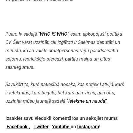
Puaro.lv sadaļā “
WHO IS WHO
” esam apkopojuši politiķu
CV. Šeit varat uzzināt, cik izglītoti ir Saeimas deputāti un
ministri, kā arī valsts amatpersonas, viņu parādsaistību
apjomu, iepriekšējo pieredzi, partiju maiņu un citus
sasniegumus.
Savukārt to, kurš patiesībā nosaka, kas notiek Latvijā, kurš
ir ietekmīgs, kurš bagāts, bet kurš gan viens, gan otrs,
uzziniet mūsu jaunajā sadaļā
“Ietekme un nauda”
.
Izsakiet savu viedokli komentāros un sekojiet mums
Facebook ,
Twitter
,
Youtube
un
Instagram
!