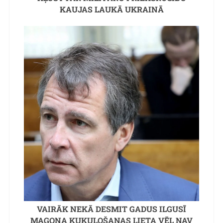
KAUJAS LAUKĀ UKRAINĀ
VAIRĀK NEKĀ DESMIT GADUS ILGUSĪ
MAGOŅA KUKUĻOŠANAS LIETA VĒL NAV