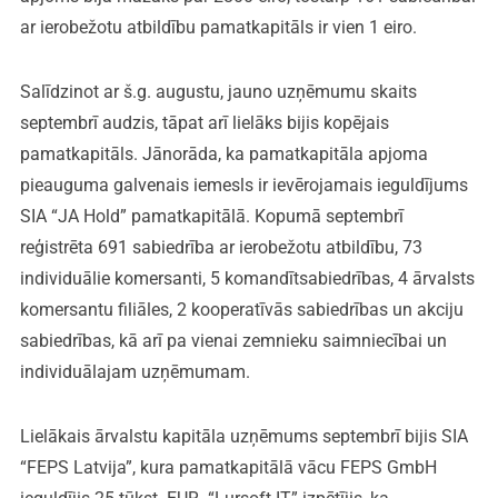
ar ierobežotu atbildību pamatkapitāls ir vien 1 eiro.
Salīdzinot ar š.g. augustu, jauno uzņēmumu skaits
septembrī audzis, tāpat arī lielāks bijis kopējais
pamatkapitāls. Jānorāda, ka pamatkapitāla apjoma
pieauguma galvenais iemesls ir ievērojamais ieguldījums
SIA “JA Hold” pamatkapitālā. Kopumā septembrī
reģistrēta 691 sabiedrība ar ierobežotu atbildību, 73
individuālie komersanti, 5 komandītsabiedrības, 4 ārvalsts
komersantu filiāles, 2 kooperatīvās sabiedrības un akciju
sabiedrības, kā arī pa vienai zemnieku saimniecībai un
individuālajam uzņēmumam.
Lielākais ārvalstu kapitāla uzņēmums septembrī bijis SIA
“FEPS Latvija”, kura pamatkapitālā vācu FEPS GmbH