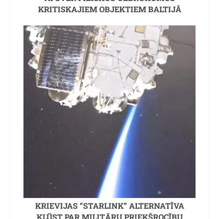
KRITISKAJIEM OBJEKTIEM BALTIJĀ
KRIEVIJAS “STARLINK” ALTERNATĪVA
KĻŪST PAR MILITĀRU PRIEKŠROCĪBU