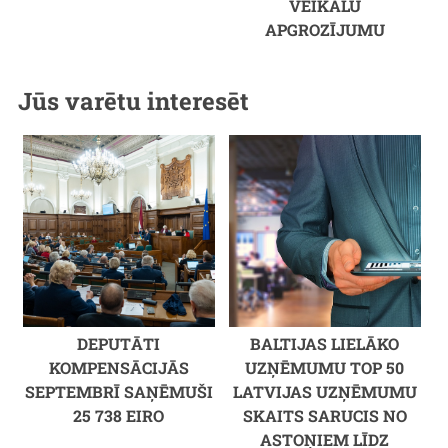
VEIKALU
APGROZĪJUMU
Jūs varētu interesēt
DEPUTĀTI
BALTIJAS LIELĀKO
KOMPENSĀCIJĀS
UZŅĒMUMU TOP 50
SEPTEMBRĪ SAŅĒMUŠI
LATVIJAS UZŅĒMUMU
25 738 EIRO
SKAITS SARUCIS NO
ASTOŅIEM LĪDZ