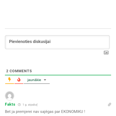
2
COMMENTS
jaunākie
Fakts
1 g. atpakaļ
Bet ja premjerei nav sajëgas par EKONOMIKU !