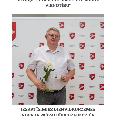
VIENOTĪBU”
IESKATĪSIMIES DIENVIDKURZEMES
NOVADA PAŠVALDĪBAS RADZEVIČA