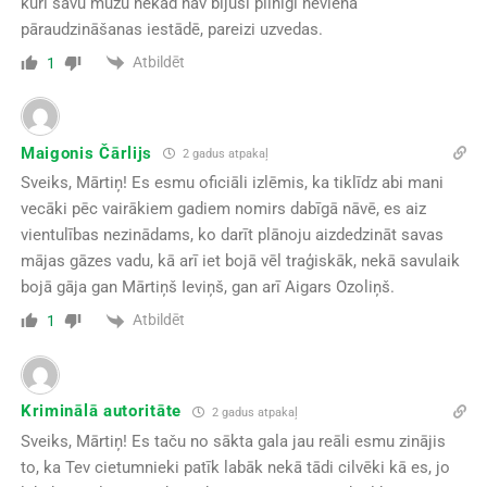
kuri savu mūžu nekad nav bijuši pilnīgi nevienā
pāraudzināšanas iestādē, pareizi uzvedas.
Atbildēt
1
Maigonis Čārlijs
2 gadus atpakaļ
Sveiks, Mārtiņ! Es esmu oficiāli izlēmis, ka tiklīdz abi mani
vecāki pēc vairākiem gadiem nomirs dabīgā nāvē, es aiz
vientulības nezinādams, ko darīt plānoju aizdedzināt savas
mājas gāzes vadu, kā arī iet bojā vēl traģiskāk, nekā savulaik
bojā gāja gan Mārtiņš Ieviņš, gan arī Aigars Ozoliņš.
Atbildēt
1
Kriminālā autoritāte
2 gadus atpakaļ
Sveiks, Mārtiņ! Es taču no sākta gala jau reāli esmu zinājis
to, ka Tev cietumnieki patīk labāk nekā tādi cilvēki kā es, jo