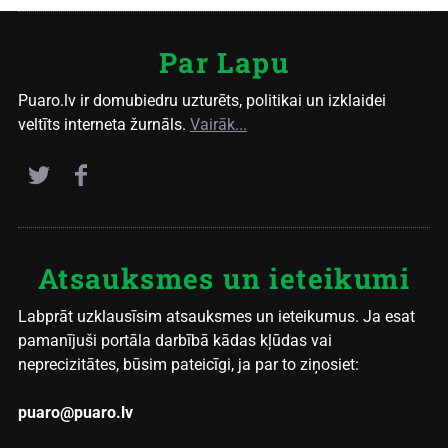
Par Lapu
Puaro.lv ir domubiedru uzturēts, politikai un izklaidei
veltīts interneta žurnāls.
Vairāk...
Atsauksmes un ieteikumi
Labprāt uzklausīsim atsauksmes un ieteikumus. Ja esat
pamanījuši portāla darbībā kādas kļūdas vai
neprecizitātes, būsim pateicīgi, ja par to ziņosiet:
puaro@puaro.lv