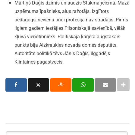
Mārtiņš Daģis dzimis un audzis Stukmaņciemā. Mazā
uzņēmuma īpašnieks, alus ražotājs. Izglītots
pedagogs, nevienu brīdi profesijā nav strādājis. Pirms
ilgiem gadiem iestājies Pilsoniskajā savienībā, vēlāk
kļuva vienotībnieks. Politiskajā karjerā augstākais
punkts bija Aizkraukles novada domes deputāts.
Autoritāte politikā tēvs Jānis Daģis, ilggadējs
Klintaines pagastvecis.