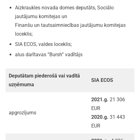
Aizkraukles novada domes deputāts, Sociālo
jautājumu komitejas un
Finanšu un tautsaimniecības jautājumu komitejas
loceklis;
SIA ECOS, valdes loceklis;
alus darītavas “Bursh” vadītājs
Deputātam piederošā vai vadītā
SIA ECOS
uzņēmuma
2021.g.
21 306
EUR
apgrozījums
2020.g.
31 443
EUR