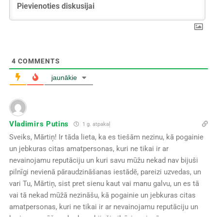
4
COMMENTS
jaunākie
Vladimirs Putins
1 g. atpakaļ
Sveiks, Mārtiņ! Ir tāda lieta, ka es tiešām nezinu, kā pogainie
un jebkuras citas amatpersonas, kuri ne tikai ir ar
nevainojamu reputāciju un kuri savu mūžu nekad nav bijuši
pilnīgi nevienā pāraudzināšanas iestādē, pareizi uzvedas, un
vari Tu, Mārtiņ, sist pret sienu kaut vai manu galvu, un es tā
vai tā nekad mūžā nezināšu, kā pogainie un jebkuras citas
amatpersonas, kuri ne tikai ir ar nevainojamu reputāciju un