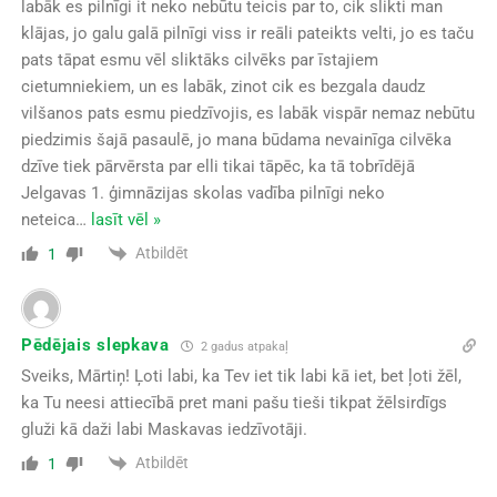
labāk es pilnīgi it neko nebūtu teicis par to, cik slikti man
klājas, jo galu galā pilnīgi viss ir reāli pateikts velti, jo es taču
pats tāpat esmu vēl sliktāks cilvēks par īstajiem
cietumniekiem, un es labāk, zinot cik es bezgala daudz
vilšanos pats esmu piedzīvojis, es labāk vispār nemaz nebūtu
piedzimis šajā pasaulē, jo mana būdama nevainīga cilvēka
dzīve tiek pārvērsta par elli tikai tāpēc, ka tā tobrīdējā
Jelgavas 1. ģimnāzijas skolas vadība pilnīgi neko
neteica
…
lasīt vēl »
Atbildēt
1
Pēdējais slepkava
2 gadus atpakaļ
Sveiks, Mārtiņ! Ļoti labi, ka Tev iet tik labi kā iet, bet ļoti žēl,
ka Tu neesi attiecībā pret mani pašu tieši tikpat žēlsirdīgs
gluži kā daži labi Maskavas iedzīvotāji.
Atbildēt
1