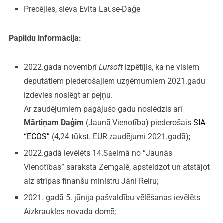
Precējies, sieva Evita Lause-Daģe
Papildu informācija:
2022.gada novembrī
Lursoft
izpētījis, ka ne visiem
deputātiem piederošajiem uzņēmumiem 2021.gadu
izdevies noslēgt ar peļņu.
Ar zaudējumiem pagājušo gadu noslēdzis arī
Mārtiņam Daģim
(Jaunā Vienotība) piederošais
SIA
“ECOS”
(4,24 tūkst. EUR zaudējumi 2021.gadā);
2022.gadā ievēlēts 14.Saeimā no “Jaunās
Vienotības” saraksta Zemgalē, apsteidzot un atstājot
aiz strīpas finanšu ministru Jāni Reiru;
2021. gadā 5. jūnija pašvaldību vēlēšanas ievēlēts
Aizkraukles novada domē;