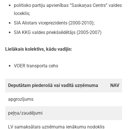
politisko partiju apvienības “Saskaņas Centrs” valdes
loceklis;
SIA Alistars viceprezidents (2000-2010);
SIA KKG valdes priekšsēdētājs (2005-2007)
Lielākais kolektīvs, kādu vadījis:
VOER transporta cehs
Deputātam piederošā vai vadītā uzņēmuma
NAV
apgrozījums
peļņa/zaudējumi
LV samaksātais uzņēmuma ienākumu nodoklis