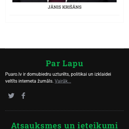
JĀNIS KRIŠĀNS
Par Lapu
Puaro.lv ir domubiedru uzturēts, politikai un izklaidei
veltīts interneta žurnāls.
Vairāk...
Atsauksmes un ieteikumi