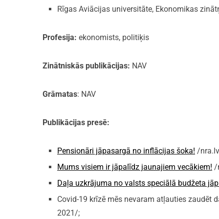
Rīgas Aviācijas universitāte, Ekonomikas zinā
Profesija:
ekonomists, politiķis
Zinātniskās publikācijas:
NAV
Grāmatas
: NAV
Publikācijas presē:
Pensionāri jāpasargā no inflācijas šoka!
/nra.lv
Mums visiem ir jāpalīdz jaunajiem vecākiem!
/n
Daļa uzkrājuma no valsts speciālā budžeta jāp
Covid-19 krīzē mēs nevaram atļauties zaudēt da
2021/;