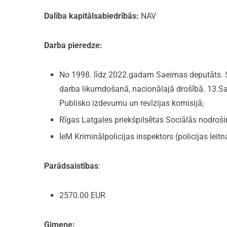
Dalība kapitālsabiedrībās:
NAV
Darba pieredze:
No 1998. līdz 2022.gadam Saeimas deputāts. Sp
darba likumdošanā, nacionālajā drošībā. 13.Sa
Publisko izdevumu un revīzijas komisijā;
Rīgas Latgales priekšpilsētas Sociālās nodroš
IeM Kriminālpolicijas inspektors (policijas leit
Parādsaistības
:
2570.00 EUR
Ģimene: