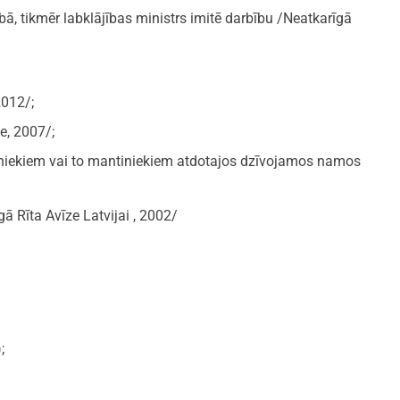
ībā, tikmēr labklājības ministrs imitē darbību /Neatkarīgā
2012/;
e, 2007/;
šniekiem vai to mantiniekiem atdotajos dzīvojamos namos
ā Rīta Avīze Latvijai , 2002/
;