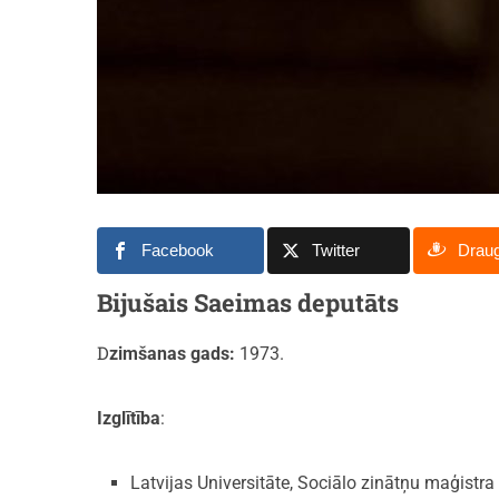
Facebook
Twitter
Drau
Bijušais Saeimas deputāts
Dzimšanas gads:
1973.
Izglītība
:
Latvijas Universitāte, Sociālo zinātņu maģistr