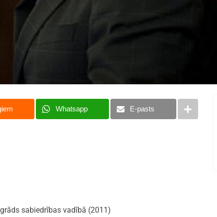
giem
Whatsapp
E-pasts
a grāds sabiedrības vadībā (2011)