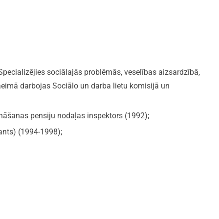
ecializējies sociālajās problēmās, veselības aizsardzībā,
eimā darbojas Sociālo un darba lietu komisijā un
ināšanas pensiju nodaļas inspektors (1992);
nants) (1994-1998);