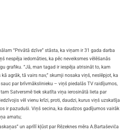
ālam “Privātā dzīve” stāsta, ka viņam ir 31 gada darba
viņš nespēja iedomāties, ka pēc neveiksmes vēlēšanās
u grafiku. “Jā, man tagad ir iespēja atrisināt to, kam
 kā agrāk, tā vairs nav,” skumji nosaka viņš, neslēpjot, ka
i sauc par brīvmākslinieku – viņš piedalās TV raidījumos,
tam Satversmē tiek skatīta viņa ierosinātā lieta par
īvojis vēl vienu krīzi, proti, daudzi, kurus viņš uzskatīja
s ir pazuduši. Viņš secina, ka daudzos gadījumos vairāk
viņa amatu;
skaņas” un aprīlī kļūst par Rēzeknes mēra A.Bartaševiča