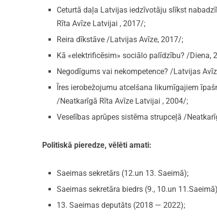
Ceturtā daļa Latvijas iedzīvotāju slīkst nabadz
Rīta Avīze Latvijai , 2017/;
Reira dīkstāve /Latvijas Avīze, 2017/;
Kā «elektrificēsim» sociālo palīdzību? /Diena, 
Negodīgums vai nekompetence? /Latvijas Avīz
Īres ierobežojumu atcelšana likumīgajiem īpa
/Neatkarīgā Rīta Avīze Latvijai , 2004/;
Veselības aprūpes sistēma strupceļā /Neatkarīg
Politiskā pieredze, vēlēti amati:
Saeimas sekretārs (12.un 13. Saeimā);
Saeimas sekretāra biedrs (9., 10.un 11.Saeimā)
13. Saeimas deputāts (2018 — 2022);