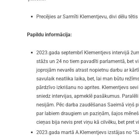
Precējies ar Sarmīti Klementjevu, divi dēlu tētis
Papildu informācija:
2023.gada septembrī Klementjevs intervijā žurn
stāžs un 24 no tiem pavadīti parlamentā, bet 
joprojām nevarēs atrast nopietnu darbu ar kārtīg
savulaik neatlika laika, bet, lai man būtu režīms
pārdzīvo izkrišanu no aprites. Klementjevs sev
sniedz intervijas, apmeklē pasākumus. Paralēli 
nesijām. Pēc darba zaudēšanas Saeimā viņš piedz
par labiem draugiem un paziņām, šajos mēnešo
cieņas bija nevis pret viņu kā cilvēku, bet pret 
2023.gada martā A.Klementjevs izstājas no “Sa