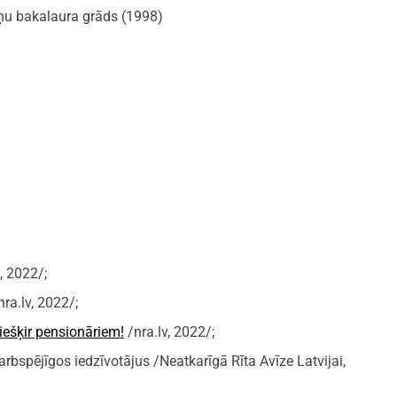
tņu bakalaura grāds (1998)
, 2022/;
ra.lv, 2022/;
iešķir pensionāriem!
/nra.lv, 2022/;
rbspējīgos iedzīvotājus /Neatkarīgā Rīta Avīze Latvijai,