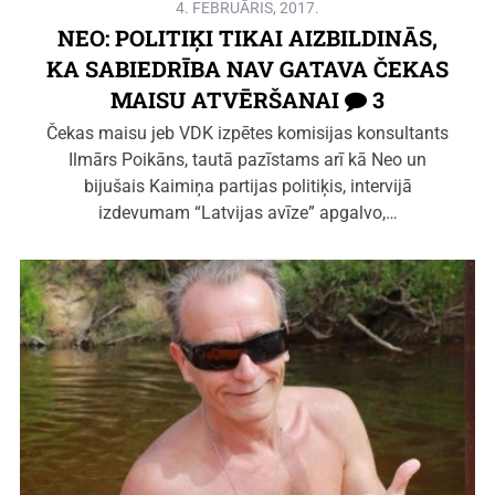
4. FEBRUĀRIS, 2017.
NEO: POLITIĶI TIKAI AIZBILDINĀS,
KA SABIEDRĪBA NAV GATAVA ČEKAS
MAISU ATVĒRŠANAI
3
Čekas maisu jeb VDK izpētes komisijas konsultants
Ilmārs Poikāns, tautā pazīstams arī kā Neo un
bijušais Kaimiņa partijas politiķis, intervijā
izdevumam “Latvijas avīze” apgalvo,…