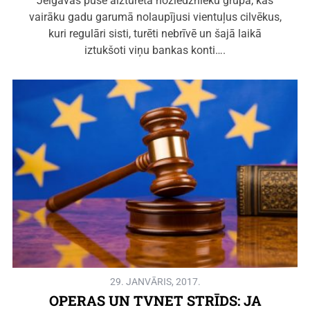
Jelgavas pusē aizturēta noziedznieku grupa, kas
vairāku gadu garumā nolaupījusi vientuļus cilvēkus,
kuri regulāri sisti, turēti nebrīvē un šajā laikā
iztukšoti viņu bankas konti….
29. JANVĀRIS, 2017.
OPERAS UN TVNET STRĪDS: JA