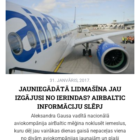
31. JANVĀRIS, 2017.
JAUNIEGĀDĀTĀ LIDMAŠĪNA JAU
IZGĀJUSI NO IERINDAS? AIRBALTIC
INFORMĀCIJU SLĒPJ
Aleksandra Gausa vadītā nacionālā
aviokompānija airBaltic mēģina noklusēt iemeslus,
kuru dēļ jau vairākas dienas gaisā nepaceļas viena
no divām aviokompānijas jaunajām un plaši