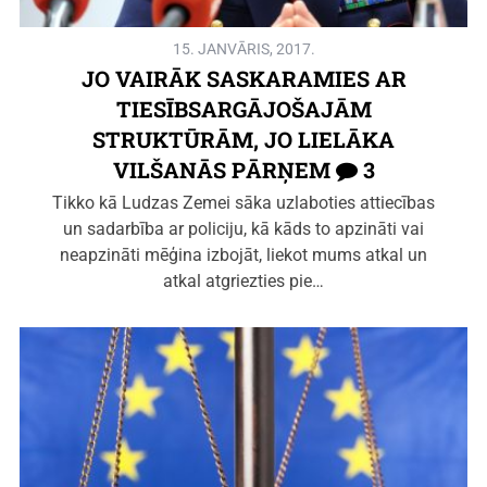
15. JANVĀRIS, 2017.
JO VAIRĀK SASKARAMIES AR
TIESĪBSARGĀJOŠAJĀM
STRUKTŪRĀM, JO LIELĀKA
VILŠANĀS PĀRŅEM
3
Tikko kā Ludzas Zemei sāka uzlaboties attiecības
un sadarbība ar policiju, kā kāds to apzināti vai
neapzināti mēģina izbojāt, liekot mums atkal un
atkal atgriezties pie…