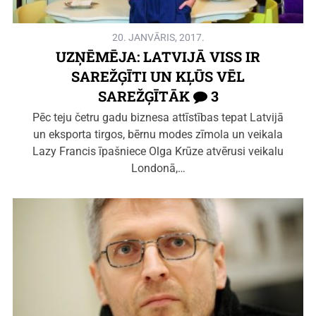
20. JANVĀRIS, 2017.
UZŅĒMĒJA: LATVIJĀ VISS IR
SAREŽĢĪTI UN KĻŪS VĒL
SAREŽĢĪTĀK
3
Pēc teju četru gadu biznesa attīstības tepat Latvijā
un eksporta tirgos, bērnu modes zīmola un veikala
Lazy Francis īpašniece Olga Krūze atvērusi veikalu
Londonā,…