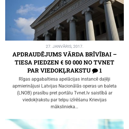
27. JANVĀRIS, 2017.
APDRAUDĒJUMS VĀRDA BRĪVĪBAI –
TIESA PIEDZEN € 50 000 NO TVNET
PAR VIEDOKĻRAKSTU
1
Rīgas apgabaltiesa apelācijas instancē daļēji
apmierinājusi Latvijas Nacionālās operas un baleta
(LNOB) prasību pret portālu Tvnet.lv saistībā ar
viedokļrakstu par telpu izīrēšanu Krievijas
mākslinieka…