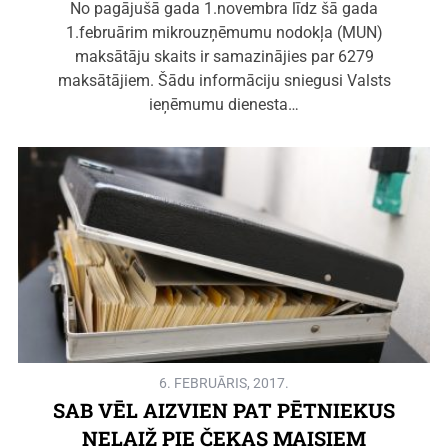
No pagājušā gada 1.novembra līdz šā gada
1.februārim mikrouzņēmumu nodokļa (MUN)
maksātāju skaits ir samazinājies par 6279
maksātājiem. Šādu informāciju sniegusi Valsts
ieņēmumu dienesta…
6. FEBRUĀRIS, 2017.
SAB VĒL AIZVIEN PAT PĒTNIEKUS
NELAIŽ PIE ČEKAS MAISIEM