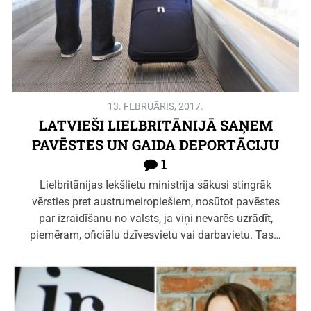
13. FEBRUĀRIS, 2017.
LATVIEŠI LIELBRITĀNIJĀ SAŅEM
PAVĒSTES UN GAIDA DEPORTĀCIJU
1
Lielbritānijas Iekšlietu ministrija sākusi stingrāk
vērsties pret austrumeiropiešiem, nosūtot pavēstes
par izraidīšanu no valsts, ja viņi nevarēs uzrādīt,
piemēram, oficiālu dzīvesvietu vai darbavietu. Tas…