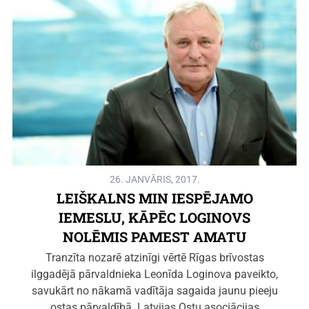
26. JANVĀRIS, 2017.
LEIŠKALNS MIN IESPĒJAMO
IEMESLU, KĀPĒC LOGINOVS
NOLĒMIS PAMEST AMATU
Tranzīta nozarē atzinīgi vērtē Rīgas brīvostas
ilggadējā pārvaldnieka Leonīda Loginova paveikto,
savukārt no nākamā vadītāja sagaida jaunu pieeju
ostas pārvaldībā. Latvijas Ostu asociācijas