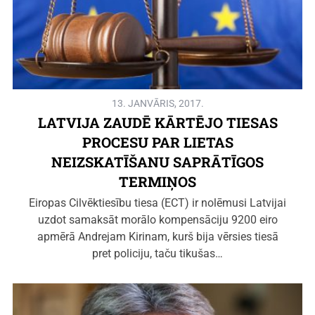
13. JANVĀRIS, 2017.
LATVIJA ZAUDĒ KĀRTĒJO TIESAS
PROCESU PAR LIETAS
NEIZSKATĪŠANU SAPRĀTĪGOS
TERMIŅOS
Eiropas Cilvēktiesību tiesa (ECT) ir nolēmusi Latvijai
uzdot samaksāt morālo kompensāciju 9200 eiro
apmērā Andrejam Kirinam, kurš bija vērsies tiesā
pret policiju, taču tikušas…