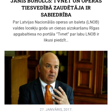
JĀNIS BUHOLCS: TVNET UN OPERAS
TIESVEDĪBĀ ZAUDĒTĀJA IR
SABIEDRĪBA
Par Latvijas Nacionālās operas un baleta (LNOB)
valdes locekļu goda un cieņas aizskaršanu Rīgas
apgabaltiesa no portāla “Tvnet” par labu LNOB ir
likusi piedzīt…
27. JANVĀRIS, 2017.