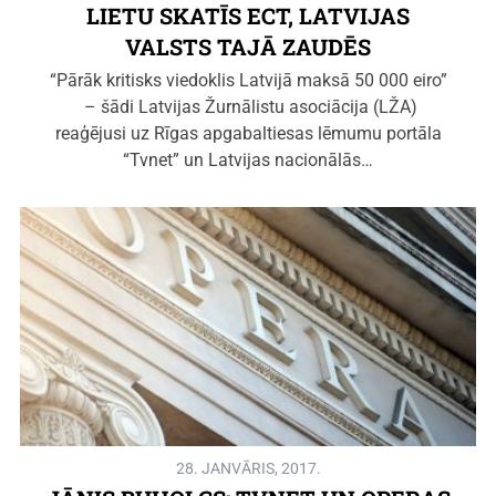
LIETU SKATĪS ECT, LATVIJAS
VALSTS TAJĀ ZAUDĒS
“Pārāk kritisks viedoklis Latvijā maksā 50 000 eiro”
– šādi Latvijas Žurnālistu asociācija (LŽA)
reaģējusi uz Rīgas apgabaltiesas lēmumu portāla
“Tvnet” un Latvijas nacionālās…
28. JANVĀRIS, 2017.