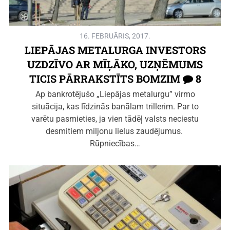
16. FEBRUĀRIS, 2017.
LIEPĀJAS METALURGA INVESTORS
UZDZĪVO AR MĪĻĀKO, UZŅĒMUMS
TICIS PĀRRAKSTĪTS BOMZIM
8
Ap bankrotējušo „Liepājas metalurgu” virmo
situācija, kas līdzinās banālam trillerim. Par to
varētu pasmieties, ja vien tādēļ valsts neciestu
desmitiem miljonu lielus zaudējumus.
Rūpniecības…