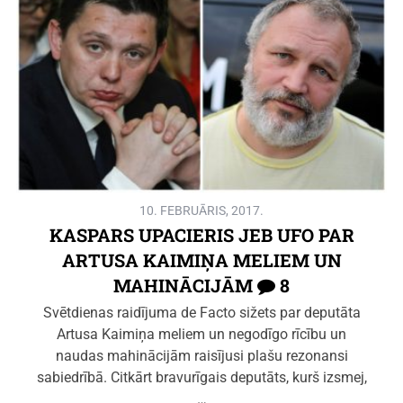
10. FEBRUĀRIS, 2017.
KASPARS UPACIERIS JEB UFO PAR
ARTUSA KAIMIŅA MELIEM UN
MAHINĀCIJĀM
8
Svētdienas raidījuma de Facto sižets par deputāta
Artusa Kaimiņa meliem un negodīgo rīcību un
naudas mahinācijām raisījusi plašu rezonansi
sabiedrībā. Citkārt bravurīgais deputāts, kurš izsmej,
…