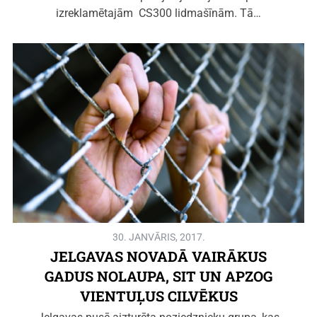
izreklamētajām CS300 lidmašīnām. Tā…
30. JANVĀRIS, 2017.
JELGAVAS NOVADĀ VAIRĀKUS
GADUS NOLAUPA, SIT UN APZOG
VIENTUĻUS CILVĒKUS