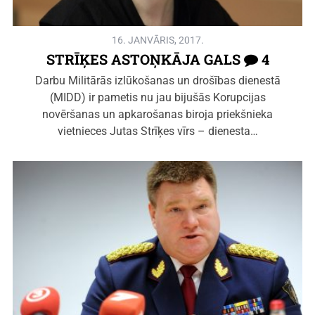
16. JANVĀRIS, 2017.
STRĪĶES ASTOŅKĀJA GALS
4
Darbu Militārās izlūkošanas un drošības dienestā
(MIDD) ir pametis nu jau bijušās Korupcijas
novēršanas un apkarošanas biroja priekšnieka
vietnieces Jutas Strīķes vīrs – dienesta…