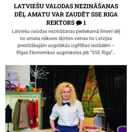
LATVIEŠU VALODAS NEZINĀŠANAS
DĒĻ AMATU VAR ZAUDĒT SSE RIGA
REKTORS
1
Latviešu valodas nezināšanas pietiekamā līmenī dēļ
no amata nāksies šķirties vienas no Latvijas
prestižākajām augstākās izglītības iestādēm –
Rīgas Ekonomikas augstskolas jeb ”SSE Riga”…