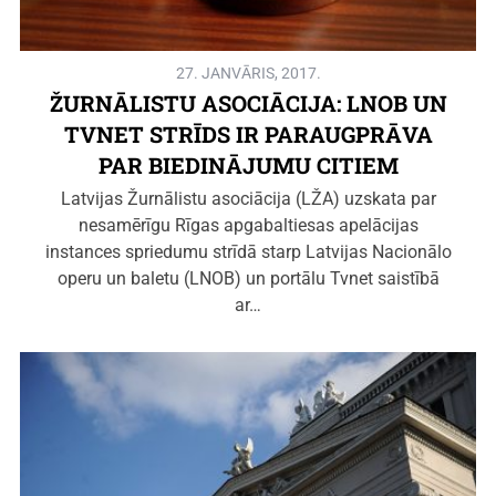
27. JANVĀRIS, 2017.
ŽURNĀLISTU ASOCIĀCIJA: LNOB UN
TVNET STRĪDS IR PARAUGPRĀVA
PAR BIEDINĀJUMU CITIEM
Latvijas Žurnālistu asociācija (LŽA) uzskata par
nesamērīgu Rīgas apgabaltiesas apelācijas
instances spriedumu strīdā starp Latvijas Nacionālo
operu un baletu (LNOB) un portālu Tvnet saistībā
ar…