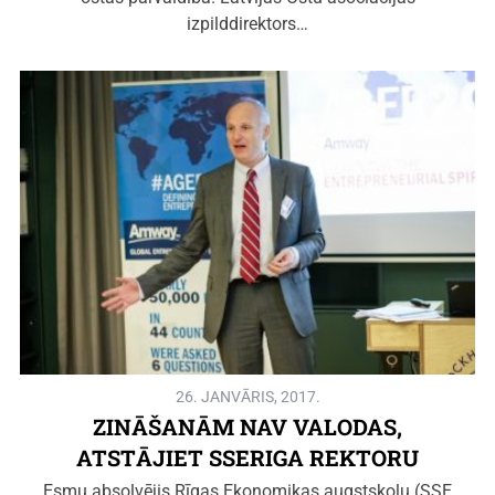
izpilddirektors…
26. JANVĀRIS, 2017.
ZINĀŠANĀM NAV VALODAS,
ATSTĀJIET SSERIGA REKTORU
Esmu absolvējis Rīgas Ekonomikas augstskolu (SSE