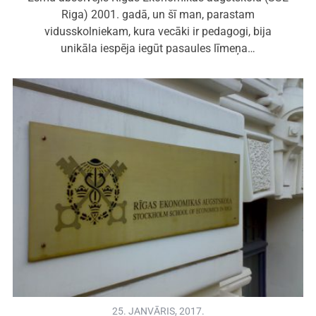
Riga) 2001. gadā, un šī man, parastam
vidusskolniekam, kura vecāki ir pedagogi, bija
unikāla iespēja iegūt pasaules līmeņa…
25. JANVĀRIS, 2017.