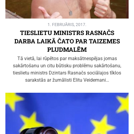
1. FEBRUĀRIS, 2017.
TIESLIETU MINISTRS RASNAČS
DARBA LAIKĀ ČATO PAR TAIZEMES
PLUDMALĒM
Tā vietā, lai rūpētos par maksātnespējas jomas
sakārtošanu un citu būtisku problēmu sakārtošanu,
tieslietu ministrs Dzintars Rasnačs sociālajos tīklos
sarakstās ar žurnālisti Elitu Veidemani…