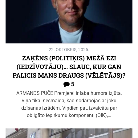
22. OKTOBRIS, 2025.
ZAĶĒNS (POLITIĶIS) MEŽĀ EZI
(IEDZĪVOTĀJU)… SLAUC, KUR GAN
PALICIS MANS DRAUGS (VĒLĒTĀJS)?
5
ARMANDS PUČE Premjerei ir laba humora izjūta,
viņa tikai nesmaida, kad nodarbojas ar joku
dzīšanas izrādēm. Viņdien pat, izvaicāta par
obligāto iepirkumu komponenti (OIK),…