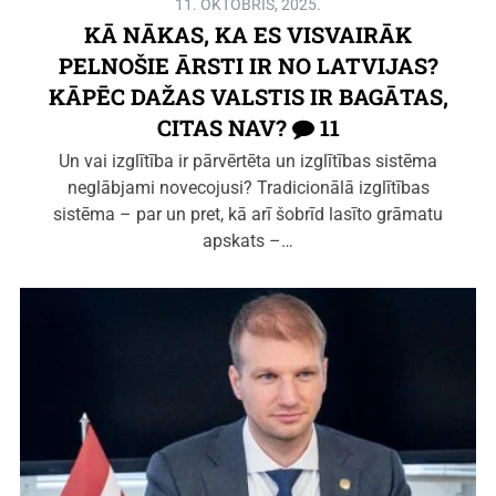
11. OKTOBRIS, 2025.
KĀ NĀKAS, KA ES VISVAIRĀK
PELNOŠIE ĀRSTI IR NO LATVIJAS?
KĀPĒC DAŽAS VALSTIS IR BAGĀTAS,
CITAS NAV?
11
Un vai izglītība ir pārvērtēta un izglītības sistēma
neglābjami novecojusi? Tradicionālā izglītības
sistēma – par un pret, kā arī šobrīd lasīto grāmatu
apskats –…