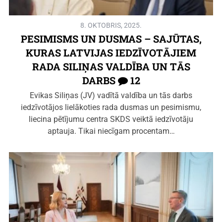
8. OKTOBRIS, 2025.
PESIMISMS UN DUSMAS – SAJŪTAS,
KURAS LATVIJAS IEDZĪVOTĀJIEM
RADA SILIŅAS VALDĪBA UN TĀS
DARBS
12
Evikas Siliņas (JV) vadītā valdība un tās darbs
iedzīvotājos lielākoties rada dusmas un pesimismu,
liecina pētījumu centra SKDS veiktā iedzīvotāju
aptauja. Tikai niecīgam procentam…