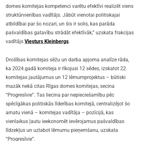
domes komitejas kompetenci varētu efektīvi realizēt viens
struktūrvienības vadītājs. Jābūt vienotai politiskajai
atbildībai par šo nozari, un šis ir solis, kas parāda
pašvaldības gatavību strādāt efektīvāk,” uzskata frakcijas
vadītājs
Viesturs Kleinbergs
.
Drošības komitejas sēžu un darba apjoma analīze rāda,
ka 2024.gadā komiteja ir rīkojusi 12 sēdes, izskatot 22
komitejas jautājumus un 12 lēmumprojektus – būtiski
mazāk nekā citas Rīgas domes komitejas, secina
“Progresīvie”. Tas liecina par nepieciešamību pēc
spēcīgākas politiskās līderības komitejā, centralizējot šo
amatu vienā – komitejas vadītāja – pozīcijā, kas
vienlaikus ļautu ieekonomēt ievērojamus pašvaldības
līdzekļus un uzlabot lēmumu pieņemšanu, uzskata
“Progresīvie”.