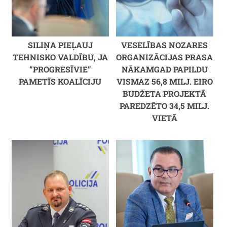
SILIŅA PIEĻAUJ
VESELĪBAS NOZARES
TEHNISKO VALDĪBU, JA
ORGANIZĀCIJAS PRASA
“PROGRESĪVIE”
NĀKAMGAD PAPILDU
PAMETĪS KOALĪCIJU
VISMAZ 56,8 MILJ. EIRO
BUDŽETA PROJEKTĀ
PAREDZĒTO 34,5 MILJ.
VIETĀ