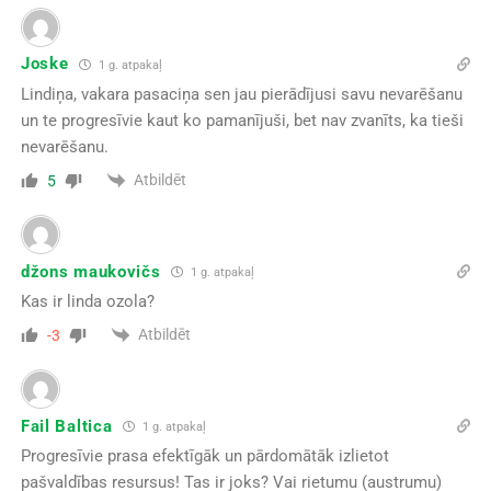
Joske
1 g. atpakaļ
Lindiņa, vakara pasaciņa sen jau pierādījusi savu nevarēšanu
un te progresīvie kaut ko pamanījuši, bet nav zvanīts, ka tieši
nevarēšanu.
Atbildēt
5
džons maukovičs
1 g. atpakaļ
Kas ir linda ozola?
Atbildēt
-3
Fail Baltica
1 g. atpakaļ
Progresīvie prasa efektīgāk un pārdomātāk izlietot
pašvaldības resursus! Tas ir joks? Vai rietumu (austrumu)