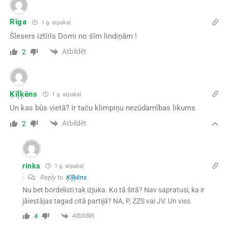
Rīga
1 g. atpakaļ
Šlesers iztīrīs Domi no šīm lindiņām !
Atbildēt
2
Ķīļķēns
1 g. atpakaļ
Un kas būs vietā? Ir taču klimpiņu nezūdamības likums
Atbildēt
2
rinka
1 g. atpakaļ
Reply to
Ķīļķēns
Nu bet bordelisti tak izjuka. Ko tā šitā? Nav sapratusi, ka ir
jāiestājas tagad citā partijā? NA, P, ZZS vai JV. Un viss
Atbildēt
4