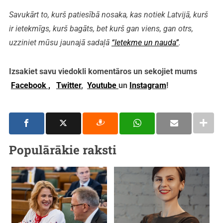
Savukārt to, kurš patiesībā nosaka, kas notiek Latvijā, kurš
ir ietekmīgs, kurš bagāts, bet kurš gan viens, gan otrs,
uzziniet mūsu jaunajā sadaļā
“Ietekme un nauda”
.
Izsakiet savu viedokli komentāros un sekojiet mums
Facebook ,
Twitter
,
Youtube
un
Instagram
!
Populārākie raksti