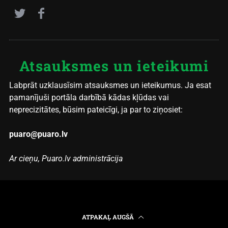
Atsauksmes un ieteikumi
Labprāt uzklausīsim atsauksmes un ieteikumus. Ja esat
pamanījuši portāla darbībā kādas kļūdas vai
neprecizitātes, būsim pateicīgi, ja par to ziņosiet:
puaro@puaro.lv
Ar cieņu, Puaro.lv administrācija
ATPAKAĻ AUGŠĀ