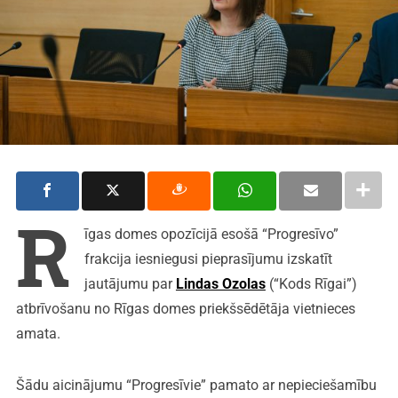
R
īgas domes opozīcijā esošā “Progresīvo”
frakcija iesniegusi pieprasījumu izskatīt
jautājumu par
Lindas Ozolas
(“Kods Rīgai”)
atbrīvošanu no Rīgas domes priekšsēdētāja vietnieces
amata.
Šādu aicinājumu “Progresīvie” pamato ar nepieciešamību