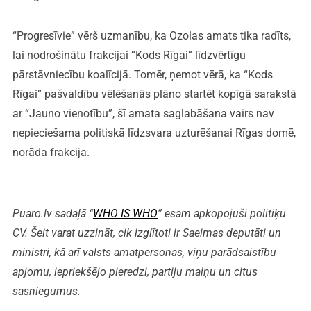
“Progresīvie” vērš uzmanību, ka Ozolas amats tika radīts,
lai nodrošinātu frakcijai “Kods Rīgai” līdzvērtīgu
pārstāvniecību koalīcijā. Tomēr, ņemot vērā, ka “Kods
Rīgai” pašvaldību vēlēšanās plāno startēt kopīgā sarakstā
ar “Jauno vienotību”, šī amata saglabāšana vairs nav
nepieciešama politiskā līdzsvara uzturēšanai Rīgas domē,
norāda frakcija.
Puaro.lv sadaļā “
WHO IS WHO
” esam apkopojuši politiķu
CV. Šeit varat uzzināt, cik izglītoti ir Saeimas deputāti un
ministri, kā arī valsts amatpersonas, viņu parādsaistību
apjomu, iepriekšējo pieredzi, partiju maiņu un citus
sasniegumus.