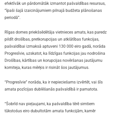
efektīvāk un pārdomātāk izmantot pašvaldības resursus,
“īpaši šajā izaicinājumiem pilnajā budžeta plānošanas
periodā”.
Rīgas domes priekšsēdētāja vietnieces amats, kas paredz
pildīt drošības, pretkorupcijas un atklātības funkcijas,
pašvaldībai izmaksā aptuveni 130 000 eiro gadā, norāda
Progresīvie, uzskatot, ka līdzīgas funkcijas jau nodrošina
Drošības, kārtības un korupcijas novēršanas jautājumu
komiteja, kuras mērķis ir risināt šos jautājumus.
“Progresīvie” norāda, ka ir nepieciešams izvērtēt, vai šīs
amata pozīcijas dublēšanās pašvaldībā ir pamatota.
“Šobrīd nav pieļaujami, ka pašvaldība tērē simtiem
tūkstošus eiro dubultotām amata funkcijām, kamēr