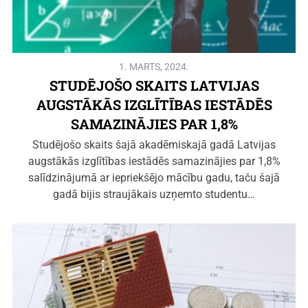
1. MARTS, 2024.
STUDĒJOŠO SKAITS LATVIJAS
AUGSTĀKĀS IZGLĪTĪBAS IESTĀDĒS
SAMAZINĀJIES PAR 1,8%
Studējošo skaits šajā akadēmiskajā gadā Latvijas
augstākās izglītības iestādēs samazinājies par 1,8%
salīdzinājumā ar iepriekšējo mācību gadu, taču šajā
gadā bijis straujākais uzņemto studentu…