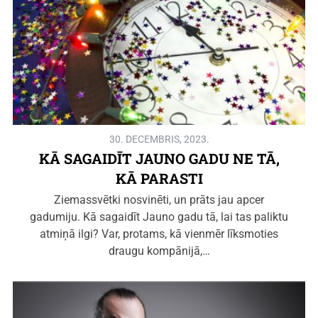
30. DECEMBRIS, 2023.
KĀ SAGAIDĪT JAUNO GADU NE TĀ,
KĀ PARASTI
Ziemassvētki nosvinēti, un prāts jau apcer
gadumiju. Kā sagaidīt Jauno gadu tā, lai tas paliktu
atmiņā ilgi? Var, protams, kā vienmēr līksmoties
draugu kompānijā,…