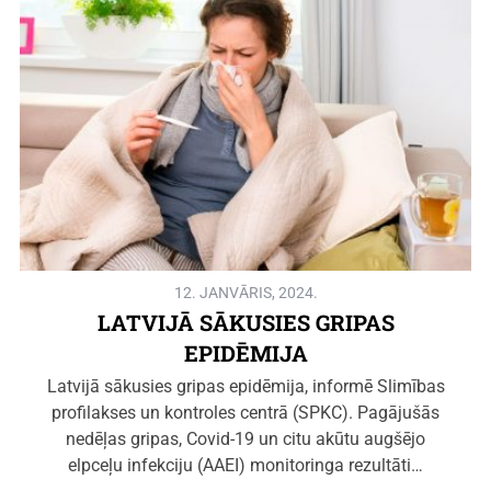
12. JANVĀRIS, 2024.
LATVIJĀ SĀKUSIES GRIPAS
EPIDĒMIJA
Latvijā sākusies gripas epidēmija, informē Slimības
profilakses un kontroles centrā (SPKC). Pagājušās
nedēļas gripas, Covid-19 un citu akūtu augšējo
elpceļu infekciju (AAEI) monitoringa rezultāti…