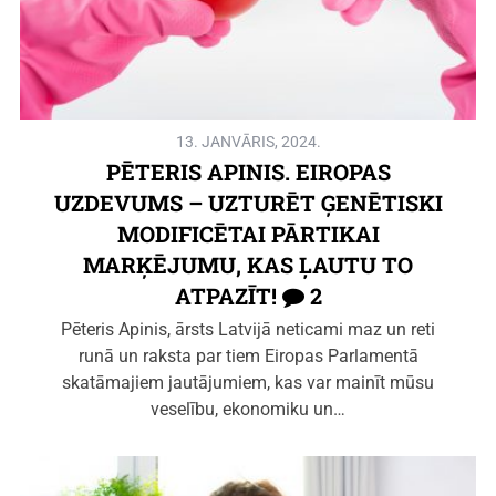
13. JANVĀRIS, 2024.
PĒTERIS APINIS. EIROPAS
UZDEVUMS – UZTURĒT ĢENĒTISKI
MODIFICĒTAI PĀRTIKAI
MARĶĒJUMU, KAS ĻAUTU TO
ATPAZĪT!
2
Pēteris Apinis, ārsts Latvijā neticami maz un reti
runā un raksta par tiem Eiropas Parlamentā
skatāmajiem jautājumiem, kas var mainīt mūsu
veselību, ekonomiku un…