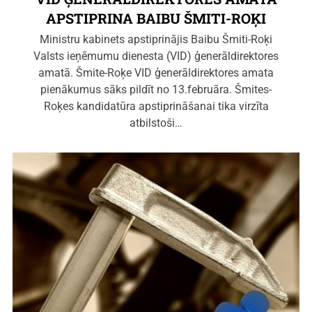
APSTIPRINA BAIBU ŠMITI-ROĶI
Ministru kabinets apstiprinājis Baibu Šmiti-Roķi
Valsts ieņēmumu dienesta (VID) ģenerāldirektores
amatā. Šmite-Roķe VID ģenerāldirektores amata
pienākumus sāks pildīt no 13.februāra. Šmites-
Roķes kandidatūra apstiprināšanai tika virzīta
atbilstoši…