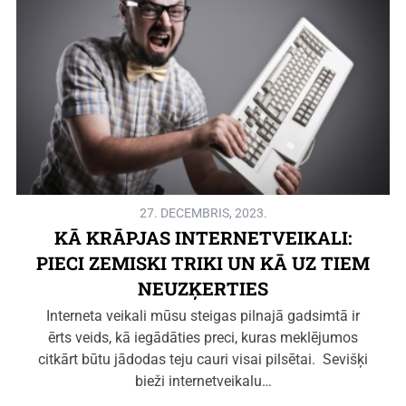
27. DECEMBRIS, 2023.
KĀ KRĀPJAS INTERNETVEIKALI:
PIECI ZEMISKI TRIKI UN KĀ UZ TIEM
NEUZĶERTIES
Interneta veikali mūsu steigas pilnajā gadsimtā ir
ērts veids, kā iegādāties preci, kuras meklējumos
citkārt būtu jādodas teju cauri visai pilsētai. Sevišķi
bieži internetveikalu…