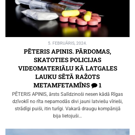
5. FEBRUĀRIS, 2024.
PĒTERIS APINIS. PĀRDOMAS,
SKATOTIES POLICIJAS
VIDEOMATERIĀLU KĀ LATGALES
LAUKU SĒTĀ RAŽOTS
METAMFETAMĪNS
1
PĒTERIS APINIS, ārsts Salīdzinoši nesen kādā Rīgas
dzīvoklī no rīta nepamodās divi jauni latviešu vīrieši,
strādīgi puiši, itin turīgi. Vakarā draugu kompānijā
bija lietojuši…