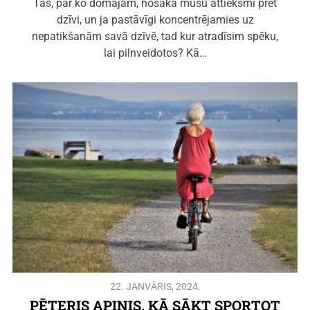
Tas, par ko domājam, nosaka mūsu attieksmi pret
dzīvi, un ja pastāvīgi koncentrējamies uz
nepatikšanām savā dzīvē, tad kur atradīsim spēku,
lai pilnveidotos? Kā…
22. JANVĀRIS, 2024.
PĒTERIS APINIS. KĀ SĀKT SPORTOT