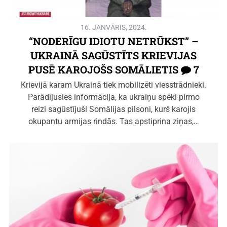
16. JANVĀRIS, 2024.
“NODERĪGU IDIOTU NETRŪKST” –
UKRAINĀ SAGŪSTĪTS KRIEVIJAS
PUSĒ KAROJOŠS SOMĀLIETIS
7
Krievijā karam Ukrainā tiek mobilizēti viesstrādnieki.
Parādījusies informācija, ka ukraiņu spēki pirmo
reizi sagūstījuši Somālijas pilsoni, kurš karojis
okupantu armijas rindās. Tas apstiprina ziņas,…