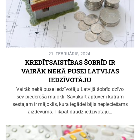
21. FEBRUĀRIS, 2024.
KREDĪTSAISTĪBAS ŠOBRĪD IR
VAIRĀK NEKĀ PUSEI LATVIJAS
IEDZĪVOTĀJU
Vairāk nekā puse iedzīvotāju Latvijā šobrīd dzīvo
sev piederošā mājoklī. Savukārt aptuveni katram
sestajam ir mājoklis, kura iegādei bijis nepieciešams
aizdevums. Tikpat daudz iedzīvotāju…