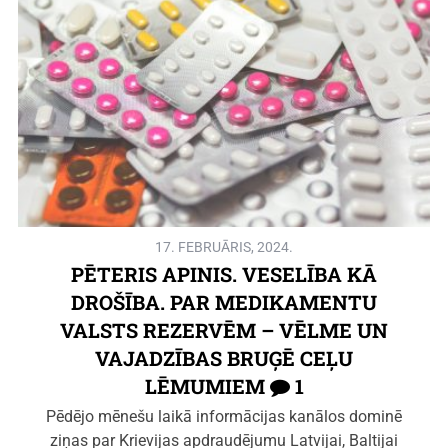
17. FEBRUĀRIS, 2024.
PĒTERIS APINIS. VESELĪBA KĀ
DROŠĪBA. PAR MEDIKAMENTU
VALSTS REZERVĒM – VĒLME UN
VAJADZĪBAS BRUĢĒ CEĻU
LĒMUMIEM
1
Pēdējo mēnešu laikā informācijas kanālos dominē
ziņas par Krievijas apdraudējumu Latvijai, Baltijai