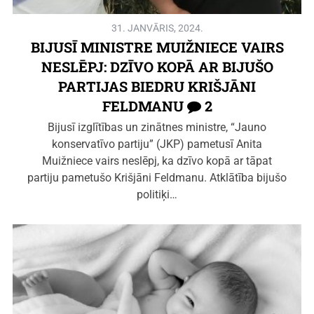
31. JANVĀRIS, 2024.
BIJUSĪ MINISTRE MUIŽNIECE VAIRS
NESLĒPJ: DZĪVO KOPĀ AR BIJUŠO
PARTIJAS BIEDRU KRIŠJĀNI
FELDMANU
2
Bijusī izglītības un zinātnes ministre, “Jauno
konservatīvo partiju” (JKP) pametusī Anita
Muižniece vairs neslēpj, ka dzīvo kopā ar tāpat
partiju pametušo Krišjāni Feldmanu. Atklātība bijušo
politiķi…