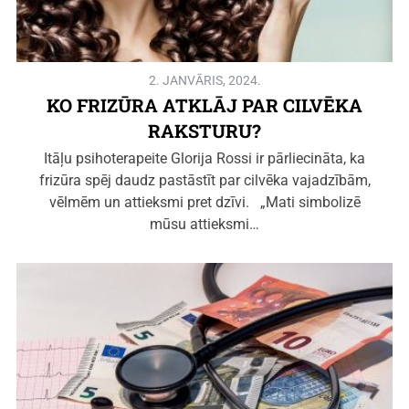
2. JANVĀRIS, 2024.
KO FRIZŪRA ATKLĀJ PAR CILVĒKA
RAKSTURU?
Itāļu psihoterapeite Glorija Rossi ir pārliecināta, ka
frizūra spēj daudz pastāstīt par cilvēka vajadzībām,
vēlmēm un attieksmi pret dzīvi. „Mati simbolizē
mūsu attieksmi…