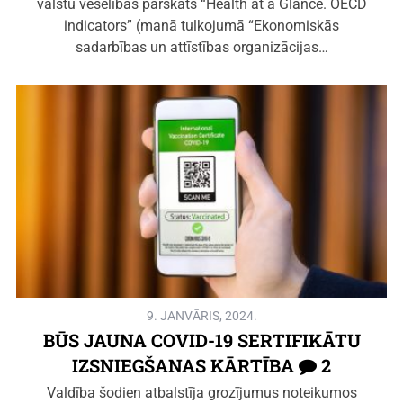
valstu veselības pārskats “Health at a Glance. OECD
indicators” (manā tulkojumā “Ekonomiskās
sadarbības un attīstības organizācijas…
9. JANVĀRIS, 2024.
BŪS JAUNA COVID-19 SERTIFIKĀTU
IZSNIEGŠANAS KĀRTĪBA
2
Valdība šodien atbalstīja grozījumus noteikumos