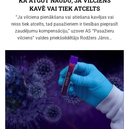
KĀ ATGŪT NAUDU, JA VILCIENS
KAVĒ VAI TIEK ATCELTS
“Ja vilciena pienākšana vai atiešana kavējas vai
reiss tiek atcelts, tad pasažieriem ir tiesības pieprasīt
zaudējumu kompensāciju,” uzsver AS “Pasažieru
vilciens” valdes priekšsēdētājs Rodžers Jānis…