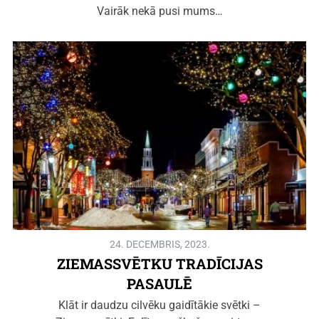
Vairāk nekā pusi mums…
24. DECEMBRIS, 2023.
ZIEMASSVĒTKU TRADĪCIJAS
PASAULĒ
Klāt ir daudzu cilvēku gaidītākie svētki –