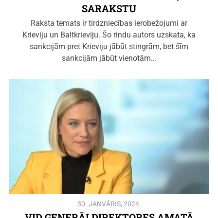
SARAKSTU
Raksta temats ir tirdzniecības ierobežojumi ar
Krieviju un Baltkrieviju. Šo rindu autors uzskata, ka
sankcijām pret Krieviju jābūt stingrām, bet šīm
sankcijām jābūt vienotām…
30. JANVĀRIS, 2024.
VID ĢENERĀLDIREKTORES AMATĀ