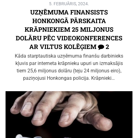
5. FEBRUĀRIS, 2024.
UZŅĒMUMA FINANSISTS
HONKONGĀ PĀRSKAITA
KRĀPNIEKIEM 25 MILJONUS
DOLĀRU PĒC VIDEOKONFERENCES
AR VILTUS KOLĒĢIEM
2
Kāda starptautiska uzņēmuma finanšu darbinieks
kļuvis par interneta krāpnieku upuri un izmaksājis
tiem 25,6 miljonus dolāru (teju 24 miljonus eiro),
paziņojusi Honkongas policija. Krāpnieki…