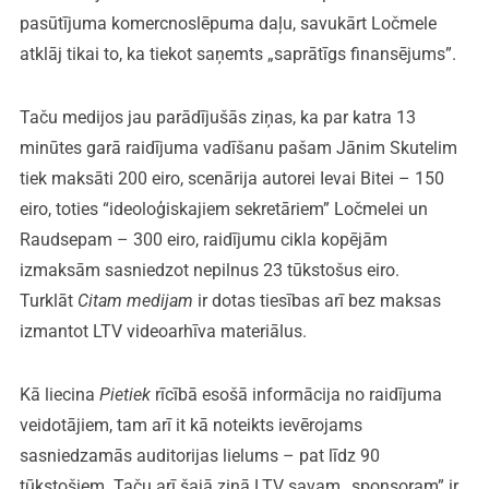
pasūtījuma komercnoslēpuma daļu, savukārt Ločmele
atklāj tikai to, ka tiekot saņemts „saprātīgs finansējums”.
Taču medijos jau parādījušās ziņas, ka par katra 13
minūtes garā raidījuma vadīšanu pašam Jānim Skutelim
tiek maksāti 200 eiro, scenārija autorei Ievai Bitei – 150
eiro, toties “ideoloģiskajiem sekretāriem” Ločmelei un
Raudsepam – 300 eiro, raidījumu cikla kopējām
izmaksām sasniedzot nepilnus 23 tūkstošus eiro.
Turklāt
Citam medijam
ir dotas tiesības arī bez maksas
izmantot LTV videoarhīva materiālus.
Kā liecina
Pietiek
rīcībā esošā informācija no raidījuma
veidotājiem, tam arī it kā noteikts ievērojams
sasniedzamās auditorijas lielums – pat līdz 90
tūkstošiem. Taču arī šajā ziņā LTV savam „sponsoram” ir