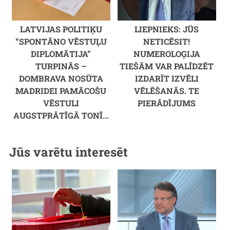
LATVIJAS POLITIĶU
LIEPNIEKS: JŪS
“SPONTĀNO VĒSTUĻU
NETICĒSIT!
DIPLOMĀTIJA”
NUMEROLOĢIJA
TURPINĀS –
TIEŠĀM VAR PALĪDZĒT
DOMBRAVA NOSŪTA
IZDARĪT IZVĒLI
MADRIDEI PAMĀCOŠU
VĒLĒŠANĀS. TE
VĒSTULI
PIERĀDĪJUMS
AUGSTPRĀTĪGĀ TONĪ...
Jūs varētu interesēt