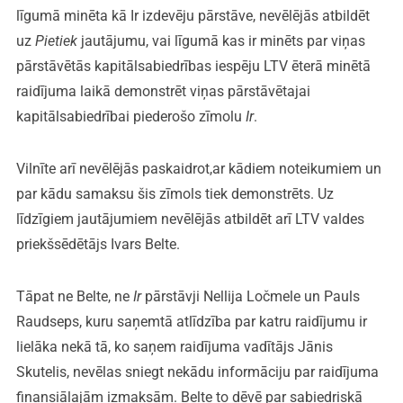
līgumā minēta kā Ir izdevēju pārstāve, nevēlējās atbildēt
uz
Pietiek
jautājumu, vai līgumā kas ir minēts par viņas
pārstāvētās kapitālsabiedrības iespēju LTV ēterā minētā
raidījuma laikā demonstrēt viņas pārstāvētajai
kapitālsabiedrībai piederošo zīmolu
Ir
.
Vilnīte arī nevēlējās paskaidrot,ar kādiem noteikumiem un
par kādu samaksu šis zīmols tiek demonstrēts. Uz
līdzīgiem jautājumiem nevēlējās atbildēt arī LTV valdes
priekšsēdētājs Ivars Belte.
Tāpat ne Belte, ne
Ir
pārstāvji Nellija Ločmele un Pauls
Raudseps, kuru saņemtā atlīdzība par katru raidījumu ir
lielāka nekā tā, ko saņem raidījuma vadītājs Jānis
Skutelis, nevēlas sniegt nekādu informāciju par raidījuma
finansiālajām izmaksām. Belte to dēvē par sabiedriskā