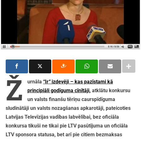
Ž
urnāla
“Ir
“
izdevēji – kas pazīstami kā
principiāli godīguma cīnītāji,
atklātu konkursu
un valsts finanšu tēriņu caurspīdīguma
sludinātāji un valsts nozagšanas apkarotāji, pateicoties
Latvijas Televīzijas vadības labvēlībai, bez oficiāla
konkursa tikuši ne tikai pie LTV pasūtījuma un oficiāla
LTV sponsora statusa, bet arī pie citiem bezmaksas