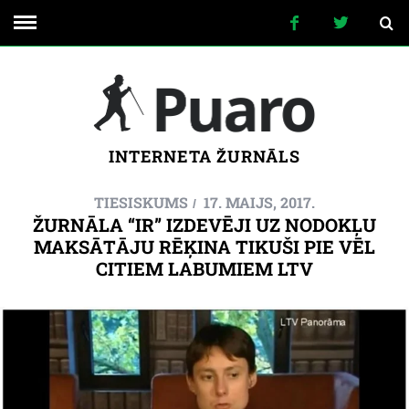
INTERNETA ŽURNĀLS
TIESISKUMS
17. MAIJS, 2017.
ŽURNĀLA “IR” IZDEVĒJI UZ NODOKĻU
MAKSĀTĀJU RĒĶINA TIKUŠI PIE VĒL
CITIEM LABUMIEM LTV