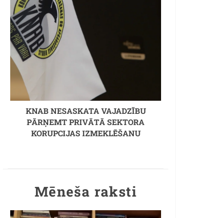
KNAB NESASKATA VAJADZĪBU
PĀRŅEMT PRIVĀTĀ SEKTORA
KORUPCIJAS IZMEKLĒŠANU
Mēneša raksti