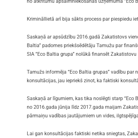
no atkritumu apsaimniekošanas uzņēmuma “Eco Ba
Krimināllietā arī bija sākts process par piespiedu 
Saskaņā ar apsūdzību 2016.gadā Zakatistovs vie
Baltia” padomes priekšsēdētāju Tamužu par finanšu
SIA “Eco Baltia grupa” nolūkā finansēt Zakatistovu kā
Tamužs informēja “Eco Baltia grupas” vadību par 
konsultācijas, jau iepriekš zinot, ka faktiski konsul
Saskaņā ar līgumiem, kas tika noslēgti starp “Eco B
no 2016.gada jūnija līdz 2017.gada maijam Zakatis
pārmaiņu vadības jautājumiem un vides, ilgtspējīga
Lai gan konsultācijas faktiski netika sniegtas, Zak