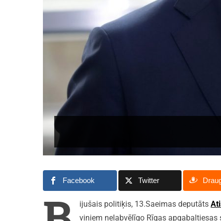
Facebook
Twitter
Drau
B
ijušais politiķis, 13.Saeimas deputāts
At
viņiem nelabvēlīgo Rīgas apgabaltiesas 