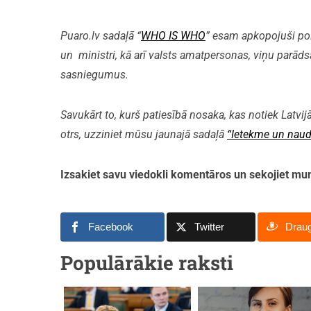
Puaro.lv sadaļā “
WHO IS WHO
” esam apkopojuši polit
un ministri, kā arī valsts amatpersonas, viņu parāds
sasniegumus.
Savukārt to, kurš patiesībā nosaka, kas notiek Latvijā
otrs, uzziniet mūsu jaunajā sadaļā
“Ietekme un naud
Izsakiet savu viedokli komentāros un sekojiet 
Facebook
Twitter
Drau
Populārākie raksti