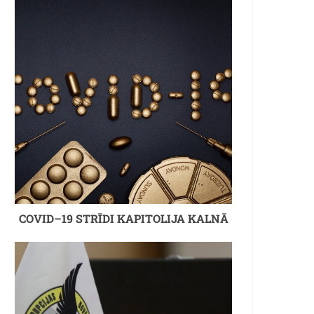
COVID–19 STRĪDI KAPITOLIJA KALNĀ