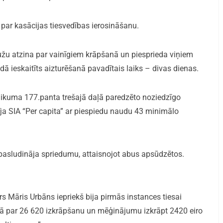
j par kasācijas tiesvedības ierosināšanu.
u atzina par vainīgiem krāpšanā un piesprieda viņiem
 ieskaitīts aizturēšanā pavadītais laiks – divas dienas.
llikuma 177.panta trešajā daļā paredzēto noziedzīgo
dīja SIA “Per capita” ar piespiedu naudu 43 minimālo
ā pasludināja spriedumu, attaisnojot abus apsūdzētos.
s Māris Urbāns iepriekš bija pirmās instances tiesai
bā par 26 620 izkrāpšanu un mēģinājumu izkrāpt 2420 eiro