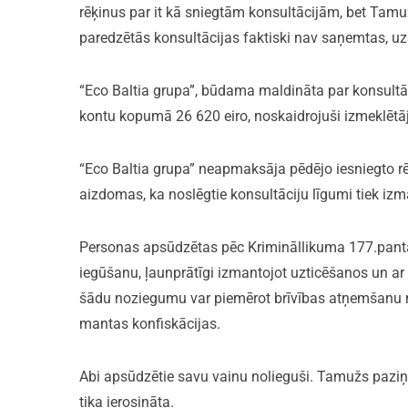
rēķinus par it kā sniegtām konsultācijām, bet Tamu
paredzētās konsultācijas faktiski nav saņemtas, uz
“Eco Baltia grupa”, būdama maldināta par konsultāc
kontu kopumā 26 620 eiro, noskaidrojuši izmeklētāj
“Eco Baltia grupa” neapmaksāja pēdējo iesniegto r
aizdomas, ka noslēgtie konsultāciju līgumi tiek izma
Personas apsūdzētas pēc Krimināllikuma 177.panta 
iegūšanu, ļaunprātīgi izmantojot uzticēšanos un ar 
šādu noziegumu var piemērot brīvības atņemšanu n
mantas konfiskācijas.
Abi apsūdzētie savu vainu nolieguši. Tamužs paziņo
tika ierosināta.