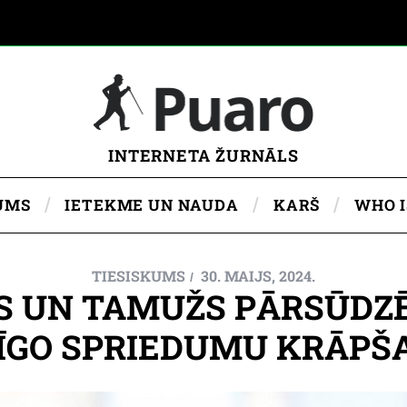
INTERNETA ŽURNĀLS
UMS
IETEKME UN NAUDA
KARŠ
WHO 
TIESISKUMS
30. MAIJS, 2024.
S UN TAMUŽS PĀRSŪDZĒ
ĪGO SPRIEDUMU KRĀPŠA