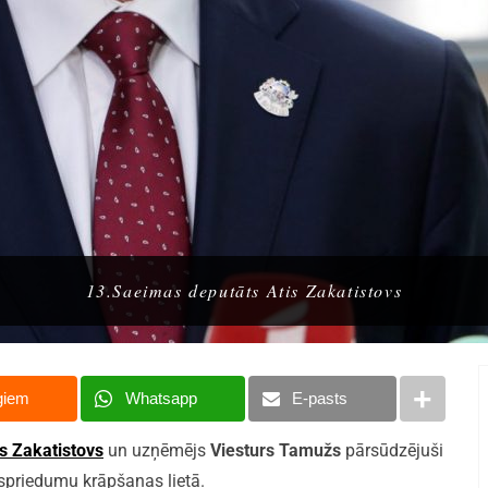
13.Saeimas deputāts Atis Zakatistovs
giem
Whatsapp
E-pasts
is Zakatistovs
un uzņēmējs
Viesturs Tamužs
pārsūdzējuši
spriedumu krāpšanas lietā.