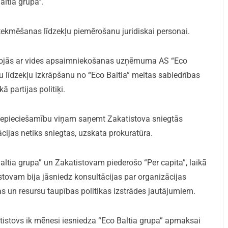
ltia grupa”.
ietekmēšanas līdzekļu piemērošanu juridiskai personai.
nojās ar vides apsaimniekošanas uzņēmuma AS “Eco
 līdzekļu izkrāpšanu no “Eco Baltia” meitas sabiedrības
 partijas politiķi.
nepieciešamību viņam saņemt Zakatistova sniegtās
tācijas netiks sniegtas, uzskata prokuratūra.
altia grupa” un Zakatistovam piederošo “Per capita”, laikā
tovam bija jāsniedz konsultācijas par organizācijas
s un resursu taupības politikas izstrādes jautājumiem.
atistovs ik mēnesi iesniedza “Eco Baltia grupa” apmaksai