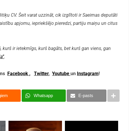
iķu CV. Šeit varat uzzināt, cik izglītoti ir Saeimas deputāti
aistību apjomu, iepriekšējo pieredzi, partiju maiņu un citus
, kurš ir ietekmīgs, kurš bagāts, bet kurš gan viens, gan
a”
.
mums
Facebook ,
Twitter
,
Youtube
un
Instagram
!
giem
Whatsapp
E-pasts