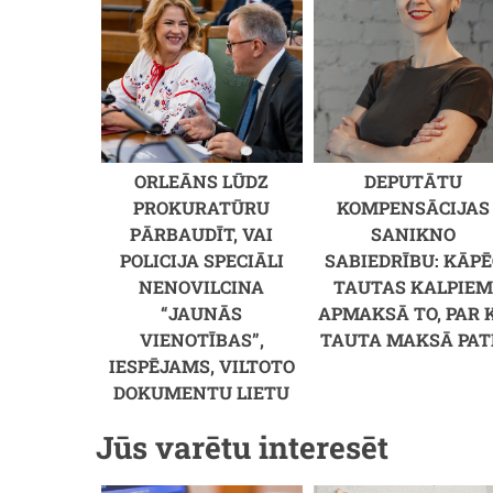
ORLEĀNS LŪDZ
DEPUTĀTU
PROKURATŪRU
KOMPENSĀCIJAS
PĀRBAUDĪT, VAI
SANIKNO
POLICIJA SPECIĀLI
SABIEDRĪBU: KĀPĒ
NENOVILCINA
TAUTAS KALPIE
“JAUNĀS
APMAKSĀ TO, PAR 
VIENOTĪBAS”,
TAUTA MAKSĀ PAT
IESPĒJAMS, VILTOTO
DOKUMENTU LIETU
Jūs varētu interesēt