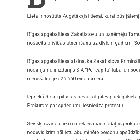
Lieta ir nosūtīta Augstākajai tiesai, kurai būs jālem
Rīgas apgabaltiesa Zakatistovu un uzņēmēju Tamuž
nosacītu brīvības atņemšanu uz diviem gadiem. Sodā
Rīgas apgabaltiesa atzina, ka Zakatistovs Kriminā
nodarījumu ir izdarījis SIA “Per capita” labā, un so
mēnešalgu jeb 26 660 eiro apmēra.
Iepriekš Rīgas pilsētas tiesa Latgales priekšpilsēt
Prokurors par spriedumu iesniedza protestu.
Sevišķi svarīgu lietu izmeklēšanas nodaļas prokuror
nodevis krimināllietu abu minēto personu apsūdzī