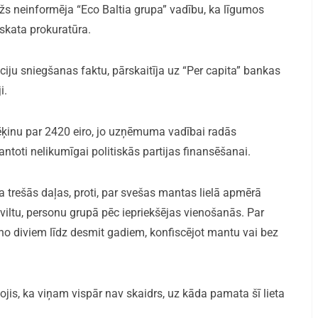
žs neinformēja “Eco Baltia grupa” vadību, ka līgumos
skata prokuratūra.
iju sniegšanas faktu, pārskaitīja uz “Per capita” bankas
i.
ēķinu par 2420 eiro, jo uzņēmuma vadībai radās
ntoti nelikumīgai politiskās partijas finansēšanai.
trešās daļas, proti, par svešas mantas lielā apmērā
viltu, personu grupā pēc iepriekšējas vienošanās. Par
o diviem līdz desmit gadiem, konfiscējot mantu vai bez
jis, ka viņam vispār nav skaidrs, uz kāda pamata šī lieta