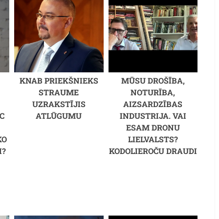
KNAB PRIEKŠNIEKS
MŪSU DROŠĪBA,
STRAUME
NOTURĪBA,
UZRAKSTĪJIS
AIZSARDZĪBAS
C
ATLŪGUMU
INDUSTRIJA. VAI
M
ESAM DRONU
KO
LIELVALSTS?
I?
KODOLIEROČU DRAUDI