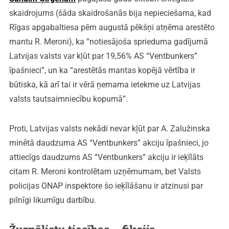
skaidrojums (šāda skaidrošanās bija nepieciešama, kad
Rīgas apgabaltiesa pērn augustā pēkšņi atņēma arestēto
mantu R. Meroni), ka “notiesājoša sprieduma gadījumā
Latvijas valsts var kļūt par 19,56% AS “Ventbunkers”
īpašnieci”, un ka “arestētās mantas kopējā vērtība ir
būtiska, kā arī tai ir vērā ņemama ietekme uz Latvijas
valsts tautsaimniecību kopumā”.
Proti, Latvijas valsts nekādi nevar kļūt par A. Zalužinska
minētā daudzuma AS “Ventbunkers” akciju īpašnieci, jo
attiecīgs daudzums AS “Ventbunkers” akciju ir ieķīlāts
citam R. Meroni kontrolētam uzņēmumam, bet Valsts
policijas ONAP inspektore šo ieķīlāšanu ir atzinusi par
pilnīgi likumīgu darbību.