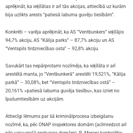
aprēķināt, ka ieķīlātas ir arī tās akcijas, attiecībā uz kurām
bija uzlikts arests “patiesā labuma guvēju tiesībām”.
Konkrēti – varēja aprēķināt, ka AS “Ventbunkers” ieķīlājis
94,7% akciju, AS “Kālija parks” – 87,7% akciju un AS
“Ventspils tirdzniecības osta” – 92,8% akciju.
Savukārt tas nepārprotami nozīmēja, ka ieķīlāta ir arī
arestētā manta, jo “Ventbunkerā” arestēti 19,521%, “Kālija
parkā” – 30,08%, bet “Ventspils tirdzniecības ostā” –
20,161% «patiesā labuma guvēja tiesību», kas izriet no
īpašumtiesībām uz akcijām.
Attiecīgi lēmums par šā kriminālprocesa izbeigšanu
nozīmē, ka, pēc ONAP inspektores domām (acīmredzot arī
pēc uzraugošā prokurora domām), R. Meroni kontrolētie