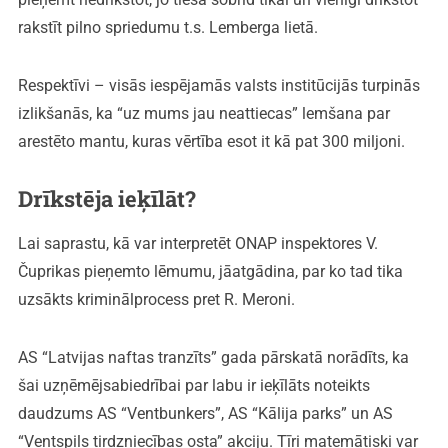
rakstīt pilno spriedumu t.s. Lemberga lietā.
Respektīvi – visās iespējamās valsts institūcijās turpinās
izlikšanās, ka “uz mums jau neattiecas” lemšana par
arestēto mantu, kuras vērtība esot it kā pat 300 miljoni.
Drīkstēja ieķīlāt?
Lai saprastu, kā var interpretēt ONAP inspektores V.
Čuprikas pieņemto lēmumu, jāatgādina, par ko tad tika
uzsākts kriminālprocess pret R. Meroni.
AS “Latvijas naftas tranzīts” gada pārskatā norādīts, ka
šai uzņēmējsabiedrībai par labu ir ieķīlāts noteikts
daudzums AS “Ventbunkers”, AS “Kālija parks” un AS
“Ventspils tirdzniecības osta” akciju. Tīri matemātiski var