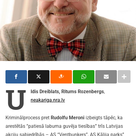
U
ldis Dreiblats, Ritums Rozenbergs
,
neakariga.nra.lv
Kriminālprocess pret
Rudolfu Meroni
izbeigts tāpēc, ka
arestētās “patiesā labuma guvēja tiesības” trīs Latvijas
akciju sabiedrībās – AS “Ventbunkers”, AS Kālija parks”