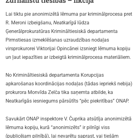
Žurnālistu tiesības – fikcija
Lai tiktu pie anonimizētā lēmuma par kriminālprocesa pret
R. Meroni izbeigšanu,
Neatkarīgā
lūdza
Ģenerālprokuratūras Krimināltiesiskā departamenta
Pirmstiesas izmeklēšanas uzraudzības nodaļas
virsprokurorei Viktorijai Opincānei izsniegt lēmuma kopiju
un ļaut iepazīties ar izbeigtā kriminālprocesa materiāliem.
No Krimināltiesiskā departamenta Korupcijas
apkarošanas koordinācijas nodaļas (tādas iepriekš nebija)
prokurora Monvīda Zelča tika saņemta atbilde, ka
Neatkarīgās iesniegums pārsūtīts “pēc piekritības” ONAP.
Savukārt ONAP inspektore V. Čuprika atsūtīja anonimizētā
lēmuma kopiju, kurā “anonimizēts” ir pilnīgi viss
(publicējam pilnībā), lai nevarētu saprast, vai tiešām