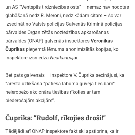
un AS “Ventspils tirdzniecības osta” – nemaz nav nodotas
glabāšanā nedz R. Meroni, nedz kādam citam – šo var
izsecināt no Valsts policijas Galvenās Kriminālpolicijas
pārvaldes Organizētās noziedzības apkarošanas
pārvaldes (ONAP) galvenās inspektores
Veronikas
Čuprikas
pieņemtā lēmuma anonimizētās kopijas, ko
inspektore izsniedza
Neatkarīgajai
.
Bet pats galvenais – inspektore V. Čuprika secinājusi, ka
“aresta uzlikšana “patiesā labuma guvēja tiesībām”
neierobežo akcionāra tiesības rīkoties ar tam
piederošajām akcijām”.
Čuprika: “Rudolf, rīkojies droši!”
Tādējādi arī ONAP inspektore faktiski apstiprina, ka ir