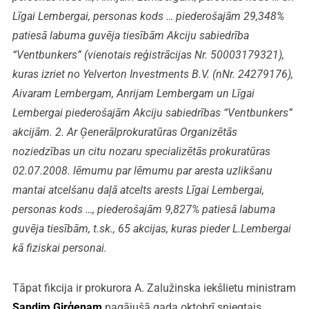
Līgai Lembergai, personas kods … piederošajām 29,348%
patiesā labuma guvēja tiesībām Akciju sabiedrība
“Ventbunkers” (vienotais reģistrācijas Nr. 50003179321),
kuras izriet no Yelverton Investments B.V. (nNr. 24279176),
Aivaram Lembergam, Anrijam Lembergam un Līgai
Lembergai piederošajām Akciju sabiedrības “Ventbunkers”
akcijām. 2. Ar Ģenerālprokuratūras Organizētās
noziedzības un citu nozaru specializētās prokuratūras
02.07.2008. lēmumu par lēmumu par aresta uzlikšanu
mantai atcelšanu daļā atcelts arests Līgai Lembergai,
personas kods …, piederošajām 9,827% patiesā labuma
guvēja tiesībām, t.sk., 65 akcijas, kuras pieder L.Lembergai
kā fiziskai personai.
Tāpat fikcija ir prokurora A. Zalužinska iekšlietu ministram
Sandim Ģirģenam
pagājušā gada oktobrī sniegtais