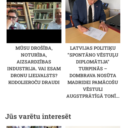
MŪSU DROŠĪBA,
LATVIJAS POLITIĶU
NOTURĪBA,
“SPONTĀNO VĒSTUĻU
AIZSARDZĪBAS
DIPLOMĀTIJA”
INDUSTRIJA. VAI ESAM
TURPINĀS –
DRONU LIELVALSTS?
DOMBRAVA NOSŪTA
KODOLIEROČU DRAUDI
MADRIDEI PAMĀCOŠU
VĒSTULI
AUGSTPRĀTĪGĀ TONĪ...
Jūs varētu interesēt