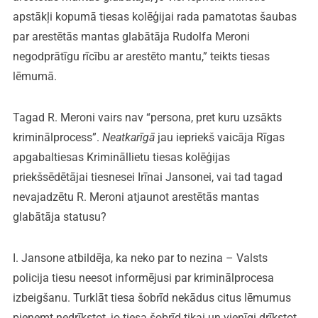
apstākļi kopumā tiesas kolēģijai rada pamatotas šaubas
par arestētās mantas glabātāja Rudolfa Meroni
negodprātīgu rīcību ar arestēto mantu,” teikts tiesas
lēmumā.
Tagad R. Meroni vairs nav “persona, pret kuru uzsākts
kriminālprocess”.
Neatkarīgā
jau iepriekš vaicāja Rīgas
apgabaltiesas Krimināllietu tiesas kolēģijas
priekšsēdētājai tiesnesei Irīnai Jansonei, vai tad tagad
nevajadzētu R. Meroni atjaunot arestētās mantas
glabātāja statusu?
I. Jansone atbildēja, ka neko par to nezina – Valsts
policija tiesu neesot informējusi par kriminālprocesa
izbeigšanu. Turklāt tiesa šobrīd nekādus citus lēmumus
pieņemt nedrīkstot, jo tiesa šobrīd tikai un vienīgi drīkstot