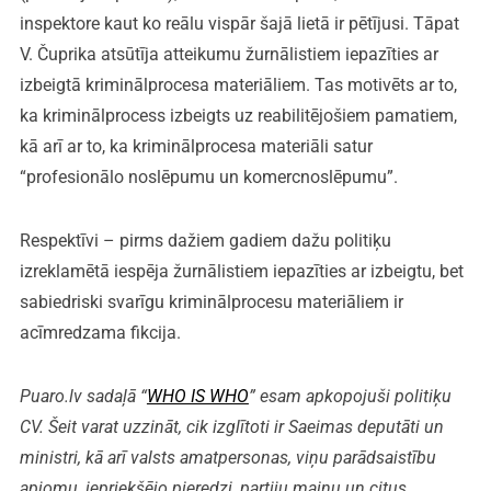
inspektore kaut ko reālu vispār šajā lietā ir pētījusi. Tāpat
V. Čuprika atsūtīja atteikumu žurnālistiem iepazīties ar
izbeigtā kriminālprocesa materiāliem. Tas motivēts ar to,
ka kriminālprocess izbeigts uz reabilitējošiem pamatiem,
kā arī ar to, ka kriminālprocesa materiāli satur
“profesionālo noslēpumu un komercnoslēpumu”.
Respektīvi – pirms dažiem gadiem dažu politiķu
izreklamētā iespēja žurnālistiem iepazīties ar izbeigtu, bet
sabiedriski svarīgu kriminālprocesu materiāliem ir
acīmredzama fikcija.
Puaro.lv sadaļā “
WHO IS WHO
” esam apkopojuši politiķu
CV. Šeit varat uzzināt, cik izglītoti ir Saeimas deputāti un
ministri, kā arī valsts amatpersonas, viņu parādsaistību
apjomu, iepriekšējo pieredzi, partiju maiņu un citus