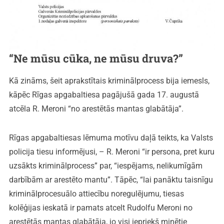
“Ne mūsu cūka, ne mūsu druva?”
Kā zināms, šeit aprakstītais kriminālprocess bija iemesls,
kāpēc Rīgas apgabaltiesa pagājušā gada 17. augustā
atcēla R. Meroni “no arestētās mantas glabātāja”.
Rīgas apgabaltiesas lēmuma motīvu daļā teikts, ka Valsts
policija tiesu informējusi, – R. Meroni “ir persona, pret kuru
uzsākts kriminālprocess” par, “iespējams, nelikumīgām
darbībām ar arestēto mantu”. Tāpēc, “lai panāktu taisnīgu
kriminālprocesuālo attiecību noregulējumu, tiesas
kolēģijas ieskatā ir pamats atcelt Rudolfu Meroni no
arestētās mantas glabātāja, jo visi iepriekš minētie