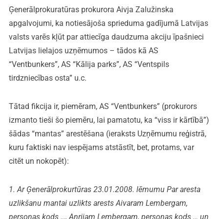
Ģenerālprokuratūras prokurora Aivja Zalužinska
apgalvojumi, ka notiesājoša sprieduma gadījumā Latvijas
valsts varēs kļūt par attiecīga daudzuma akciju īpašnieci
Latvijas lielajos uzņēmumos – tādos kā AS
“Ventbunkers”, AS “Kālija parks”, AS “Ventspils
tirdzniecības osta” u.c.
Tātad fikcija ir, piemēram, AS “Ventbunkers” (prokurors
izmanto tieši šo piemēru, lai pamatotu, ka “viss ir kārtībā”)
šādas “mantas” arestēšana (ieraksts Uzņēmumu reģistrā,
kuru faktiski nav iespējams atstāstīt, bet, protams, var
citēt un nokopēt):
1. Ar Ģenerālprokurtūras 23.01.2008. lēmumu Par aresta
uzlikšanu mantai uzlikts arests Aivaram Lembergam,
personas kods …, Anrijam Lembergam, personas kods … un