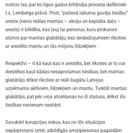
noticis tas, par ko ilgus gadus brīdināja procesa dalībnieki
t.s. Lemberga prāvā. Proti, “patiesā labuma guvēja tiesību”
arests (nevis reālas mantas – akciju un kapitāla daļu –
arests) ir blēdība, kas ļauj tai personai, kuru prokurors
atzinis par mantas glabātāju, bez ierobežojumiem rīkoties
ar arestēto mantu un tās miljonu līdzekļiem.
Respektīvi – it kā kaut kas ir arestēts, bet rīkoties ar to var.
Arestētas kaut kādas nesaprotamas tiesības, bet mantas
glabātājs drīkst rīkoties ar reāli bagātu Latvijas
uzņēmumu aktīviem, līdzekļiem un mantu. Turklāt mantas
glabātājs, pat pēc viņa atcelšanas no šī statusa, drīkst šīs
tiesības nevienam neatdot.
Savukārt korupcijas riskus, kas no šīs situācijas
nepārprotami izriet, atbildīgās amatpersonas pagaidām