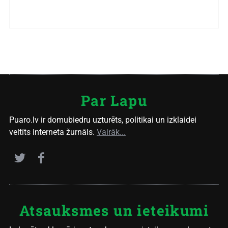
Par Lapu
Puaro.lv ir domubiedru uzturēts, politikai un izklaidei
veltīts interneta žurnāls.
Vairāk...
Atsauksmes un ieteikumi