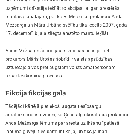
uzņēmumi drīkstēja ieķīlāt to akcijas, lai gan arestētās
mantas glabātājam, par ko R. Meroni ar prokuroru Anda
Mežsarga un Māra Urbāna svētību tika iecelts 2007. gada
17. decembrī, bija aizliegts arestēto mantu ieķīlāt.
Andis Mežsargs šobrīd jau ir izdienas pensijā, bet
prokurors Māris Urbāns šobrīd ir valsts apsūdzības
uzturētājs divos pret augstām valsts amatpersonām
uzsāktos kriminālprocesos.
Fikcija fikcijas galā
Tādējādi kārtējā pietiekoši augsta tiesībsargu
amatpersona ir atzinusi, ka Ģenerālprokuratūras prokurora
Anda Mežsarga lēmums par aresta uzlikšanu “patiesā
labuma guvēju tiesībām” ir fikcija, un fikcija ir arī