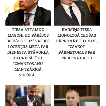
TIESA ATTAISNO
KAIMIŅŠ TIESĀ
MAGONI UN PĀRĒJOS
MONOLOGĀ CENŠAS
BIJUŠOS “LDZ” VALDES
PĀRRUNĀT TIESNESI,
LOCEKĻUS LIETĀ PAR
IZSAKOT
DIENESTA STĀVOKĻA
PĀRMETUMUS PAR
ĻAUNPRĀTĪGU
PROCESA GAITU
IZMANTOŠANU
MANTKĀRĪGĀ
NOLŪKĀ...