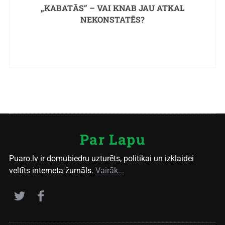
„KABATĀS” – VAI KNAB JAU ATKAL
NEKONSTATĒS?
Par Lapu
Puaro.lv ir domubiedru uzturēts, politikai un izklaidei
veltīts interneta žurnāls.
Vairāk...