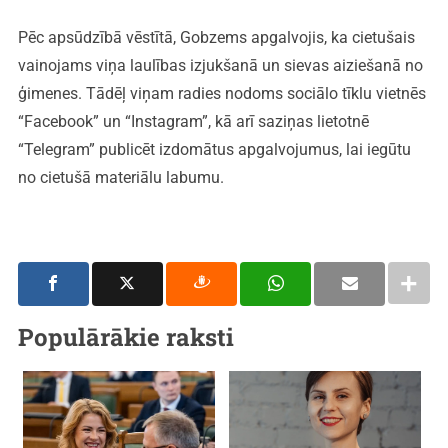
Pēc apsūdzībā vēstītā, Gobzems apgalvojis, ka cietušais
vainojams viņa laulības izjukšanā un sievas aiziešanā no
ģimenes. Tādēļ viņam radies nodoms sociālo tīklu vietnēs
“Facebook” un “Instagram”, kā arī saziņas lietotnē
“Telegram” publicēt izdomātus apgalvojumus, lai iegūtu
no cietušā materiālu labumu.
Populārākie raksti