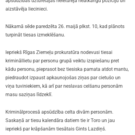
apsūdzības uzturētājas neieturēja neatkarīgu pozīciju un
aizstāvēja liecinieci.
Nākamā sēde paredzēta 26. maijā plkst. 10, kad plānots
turpināt tiesas izmeklēšanu.
Iepriekš Rīgas Ziemeļu prokuratūra nodevusi tiesai
krimināllietu par personu grupā veiktu izspiešanu pret
kādu personu, pieprasot bez tiesiska pamata atdot mantu,
piedraudot izpaust apkaunojošas ziņas par cietušo un
viņa tuviniekiem, kā arī par neslavas celšanu personām
masu saziņas līdzeklī.
Kriminālprocesā apsūdzība celta divām personām.
Saskaņā ar tiesu kalendāra datiem tie ir Toro un jau
iepriekš par krāpšanām tiesātais Gints Lazdiņš.