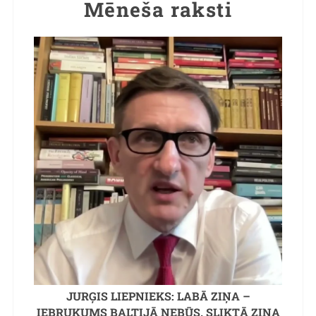
Mēneša raksti
JURĢIS LIEPNIEKS: LABĀ ZIŅA –
IEBRUKUMS BALTIJĀ NEBŪS. SLIKTĀ ZIŅA