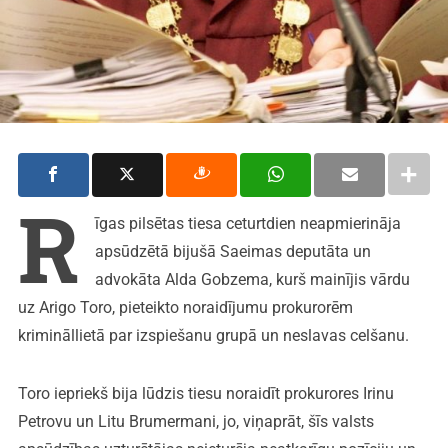
R
īgas pilsētas tiesa ceturtdien neapmierināja
apsūdzētā bijušā Saeimas deputāta un
advokāta Alda Gobzema, kurš mainījis vārdu
uz Arigo Toro, pieteikto noraidījumu prokurorēm
krimināllietā par izspiešanu grupā un neslavas celšanu.
Toro iepriekš bija lūdzis tiesu noraidīt prokurores Irinu
Petrovu un Litu Brumermani, jo, viņaprāt, šīs valsts