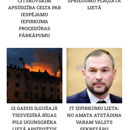
CITSKOVSKIM
SPRIEDUMU PLAĢIĀTA
APSŪDZĪBA CELTA PAR
LIETĀ
IESPĒJAMU
IEPIRKUMA
PROCEDŪRAS
PĀRKĀPUMU
12 GADUS ILGUŠAJĀ
IT IEPIRKUMU LIETA:
TIESVEDĪBĀ RĪGAS
NO AMATA ATSTĀDINA
PILS UGUNSGRĒKA
VARAM VALSTS
LIETĀ APSŪDZĒTIE
SEKRETĀRU