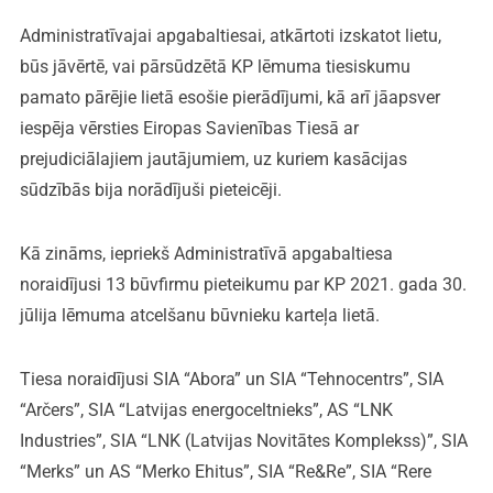
Administratīvajai apgabaltiesai, atkārtoti izskatot lietu,
būs jāvērtē, vai pārsūdzētā KP lēmuma tiesiskumu
pamato pārējie lietā esošie pierādījumi, kā arī jāapsver
iespēja vērsties Eiropas Savienības Tiesā ar
prejudiciālajiem jautājumiem, uz kuriem kasācijas
sūdzībās bija norādījuši pieteicēji.
Kā zināms, iepriekš Administratīvā apgabaltiesa
noraidījusi 13 būvfirmu pieteikumu par KP 2021. gada 30.
jūlija lēmuma atcelšanu būvnieku karteļa lietā.
Tiesa noraidījusi SIA “Abora” un SIA “Tehnocentrs”, SIA
“Arčers”, SIA “Latvijas energoceltnieks”, AS “LNK
Industries”, SIA “LNK (Latvijas Novitātes Komplekss)”, SIA
“Merks” un AS “Merko Ehitus”, SIA “Re&Re”, SIA “Rere