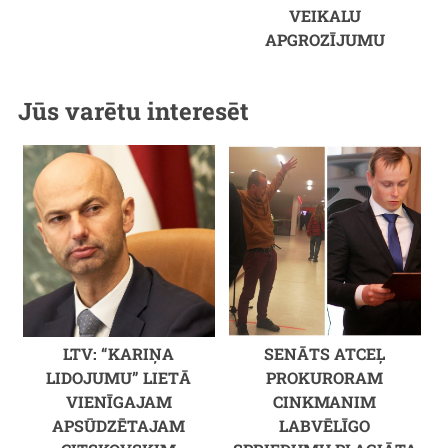
VEIKALU
APGROZĪJUMU
Jūs varētu interesēt
LTV: “KARIŅA
SENĀTS ATCEĻ
LIDOJUMU” LIETĀ
PROKURORAM
VIENĪGAJAM
CINKMANIM
APSŪDZĒTAJAM
LABVĒLĪGO