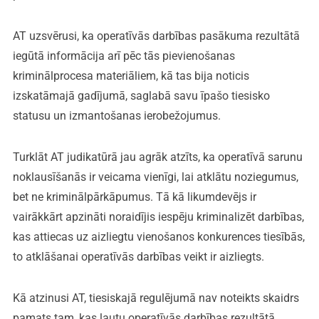
AT uzsvērusi, ka operatīvās darbības pasākuma rezultātā
iegūtā informācija arī pēc tās pievienošanas
kriminālprocesa materiāliem, kā tas bija noticis
izskatāmajā gadījumā, saglabā savu īpašo tiesisko
statusu un izmantošanas ierobežojumus.
Turklāt AT judikatūrā jau agrāk atzīts, ka operatīvā sarunu
noklausīšanās ir veicama vienīgi, lai atklātu noziegumus,
bet ne kriminālpārkāpumus. Tā kā likumdevējs ir
vairākkārt apzināti noraidījis iespēju kriminalizēt darbības,
kas attiecas uz aizliegtu vienošanos konkurences tiesībās,
to atklāšanai operatīvās darbības veikt ir aizliegts.
Kā atzinusi AT, tiesiskajā regulējumā nav noteikts skaidrs
pamats tam, kas ļautu operatīvās darbības rezultātā