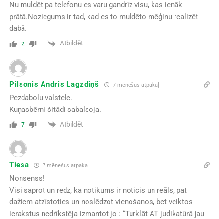
Nu muldēt pa telefonu es varu gandrīz visu, kas ienāk
prātā.Noziegums ir tad, kad es to muldēto mēģinu realizēt
dabā.
Atbildēt
2
Pilsonis Andris Lagzdiņš
7 mēnešus atpakaļ
Pezdabolu valstele.
Kuņasbērni šitādi sabalsoja.
Atbildēt
7
Tiesa
7 mēnešus atpakaļ
Nonsenss!
Visi saprot un redz, ka notikums ir noticis un reāls, pat
dažiem atzīstoties un noslēdzot vienošanos, bet veiktos
ierakstus nedrīkstēja izmantot jo : “
Turklāt AT judikatūrā jau