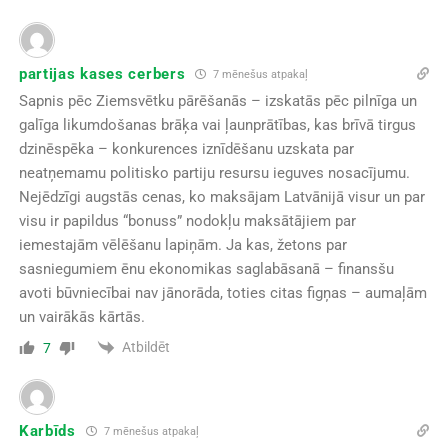
partijas kases cerbers
7 mēnešus atpakaļ
Sapnis pēc Ziemsvētku pārēšanās – izskatās pēc pilnīga un
galīga likumdošanas brāķa vai ļaunprātības, kas brīvā tirgus
dzinēspēka – konkurences iznīdēšanu uzskata par
neatņemamu politisko partiju resursu ieguves nosacījumu.
Nejēdzīgi augstās cenas, ko maksājam Latvānijā visur un par
visu ir papildus “bonuss” nodokļu maksātājiem par
iemestajām vēlēšanu lapiņām. Ja kas, žetons par
sasniegumiem ēnu ekonomikas saglabāsanā – finansšu
avoti būvniecībai nav jānorāda, toties citas figņas – aumaļām
un vairākās kārtās.
Atbildēt
7
Karbīds
7 mēnešus atpakaļ