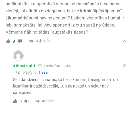
agrāk atzīts, ka operatīvā sarunu noklausīšanās ir veicama
vienīgi, lai atklātu noziegumus, bet ne kriminālpārkāpumus”.
Likumpārkāpumi nav noziegumi? Laikam vienotības huntai ir
labi samaksāts, lai viņu sponsori izietu sausā no ūdens.
Vēmiens nāk no tādas “augstākās tiesas”!
Atbildēt
9
#Vissirlabi
7 mēnešus atpakaļ
Reply to
Tiesa
Sen daudziem ir zināms, ka tiesiskumam, taisnīgumam un
likumībai ir dažādi vecāki, ..un tie nekad un nekur nav
satikušies.
Atbildēt
4