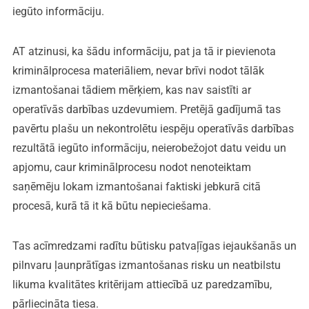
iegūto informāciju.
AT atzinusi, ka šādu informāciju, pat ja tā ir pievienota
kriminālprocesa materiāliem, nevar brīvi nodot tālāk
izmantošanai tādiem mērķiem, kas nav saistīti ar
operatīvās darbības uzdevumiem. Pretējā gadījumā tas
pavērtu plašu un nekontrolētu iespēju operatīvās darbības
rezultātā iegūto informāciju, neierobežojot datu veidu un
apjomu, caur kriminālprocesu nodot nenoteiktam
saņēmēju lokam izmantošanai faktiski jebkurā citā
procesā, kurā tā it kā būtu nepieciešama.
Tas acīmredzami radītu būtisku patvaļīgas iejaukšanās un
pilnvaru ļaunprātīgas izmantošanas risku un neatbilstu
likuma kvalitātes kritērijam attiecībā uz paredzamību,
pārliecināta tiesa.