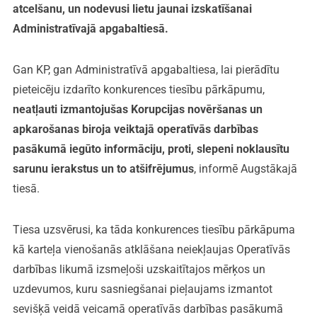
atcelšanu, un nodevusi lietu jaunai izskatīšanai
Administratīvajā apgabaltiesā.
Gan KP, gan Administratīvā apgabaltiesa, lai pierādītu
pieteicēju izdarīto konkurences tiesību pārkāpumu,
neatļauti izmantojušas Korupcijas novēršanas un
apkarošanas biroja veiktajā operatīvās darbības
pasākumā iegūto informāciju, proti, slepeni noklausītu
sarunu ierakstus un to atšifrējumus
, informē Augstākajā
tiesā.
Tiesa uzsvērusi, ka tāda konkurences tiesību pārkāpuma
kā karteļa vienošanās atklāšana neiekļaujas Operatīvās
darbības likumā izsmeļoši uzskaitītajos mērķos un
uzdevumos, kuru sasniegšanai pieļaujams izmantot
sevišķā veidā veicamā operatīvās darbības pasākumā