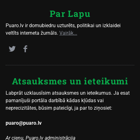
Par Lapu
Puaro.lv ir domubiedru uzturēts, politikai un izklaidei
veltīts interneta žurnāls.
Vairāk...
Atsauksmes un ieteikumi
Labprāt uzklausīsim atsauksmes un ieteikumus. Ja esat
pamanījuši portāla darbībā kādas kļūdas vai
neprecizitātes, būsim pateicīgi, ja par to ziņosiet:
puaro@puaro.lv
Ar cieņu, Puaro.lv administrācija