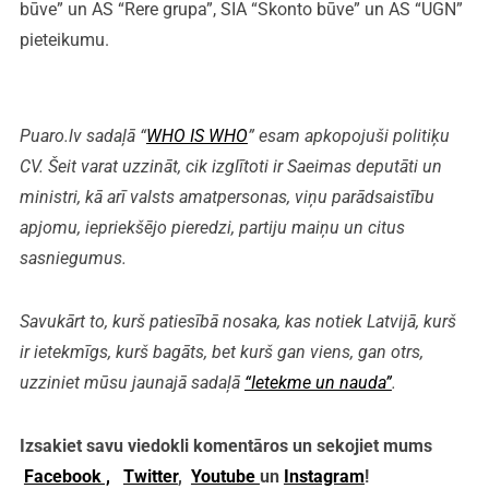
būve” un AS “Rere grupa”, SIA “Skonto būve” un AS “UGN”
pieteikumu.
Puaro.lv sadaļā “
WHO IS WHO
” esam apkopojuši politiķu
CV. Šeit varat uzzināt, cik izglītoti ir Saeimas deputāti un
ministri, kā arī valsts amatpersonas, viņu parādsaistību
apjomu, iepriekšējo pieredzi, partiju maiņu un citus
sasniegumus.
Savukārt to, kurš patiesībā nosaka, kas notiek Latvijā, kurš
ir ietekmīgs, kurš bagāts, bet kurš gan viens, gan otrs,
uzziniet mūsu jaunajā sadaļā
“Ietekme un nauda”
.
Izsakiet savu viedokli komentāros un sekojiet mums
Facebook ,
Twitter
,
Youtube
un
Instagram
!