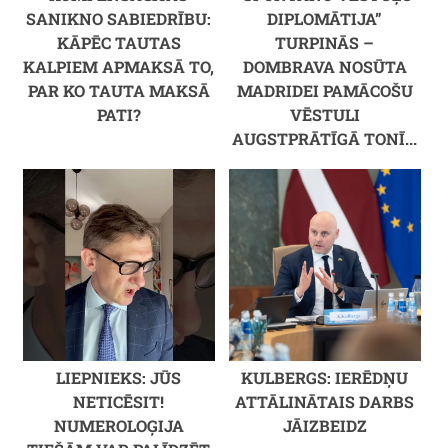
SANIKNO SABIEDRĪBU:
DIPLOMĀTIJA”
KĀPĒC TAUTAS
TURPINĀS –
KALPIEM APMAKSĀ TO,
DOMBRAVA NOSŪTA
PAR KO TAUTA MAKSĀ
MADRIDEI PAMĀCOŠU
PATI?
VĒSTULI
AUGSTPRĀTĪGĀ TONĪ...
LIEPNIEKS: JŪS
KULBERGS: IERĒDŅU
NETICĒSIT!
ATTĀLINĀTAIS DARBS
NUMEROLOĢIJA
JĀIZBEIDZ