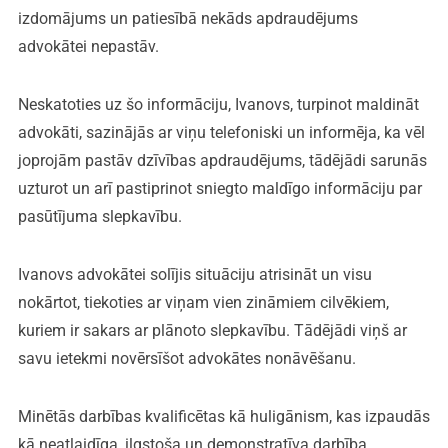
izdomājums un patiesībā nekāds apdraudējums
advokātei nepastāv.
Neskatoties uz šo informāciju, Ivanovs, turpinot maldināt
advokāti, sazinājās ar viņu telefoniski un informēja, ka vēl
joprojām pastāv dzīvības apdraudējums, tādējādi sarunās
uzturot un arī pastiprinot sniegto maldīgo informāciju par
pasūtījuma slepkavību.
Ivanovs advokātei solījis situāciju atrisināt un visu
nokārtot, tiekoties ar viņam vien zināmiem cilvēkiem,
kuriem ir sakars ar plānoto slepkavību. Tādējādi viņš ar
savu ietekmi novērsīšot advokātes nonāvēšanu.
Minētās darbības kvalificētas kā huligānism, kas izpaudās
kā neatlaidīga, ilgstoša un demonstratīva darbība,