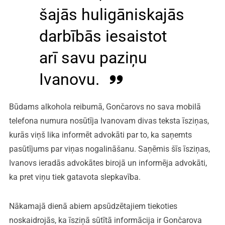
šajās huligāniskajās
darbībās iesaistot
arī savu paziņu
Ivanovu.
Būdams alkohola reibumā, Gončarovs no sava mobilā
telefona numura nosūtīja Ivanovam divas teksta īsziņas,
kurās viņš lika informēt advokāti par to, ka saņemts
pasūtījums par viņas nogalināšanu. Saņēmis šīs īsziņas,
Ivanovs ieradās advokātes birojā un informēja advokāti,
ka pret viņu tiek gatavota slepkavība.
Nākamajā dienā abiem apsūdzētajiem tiekoties
noskaidrojās, ka īsziņā sūtītā informācija ir Gončarova