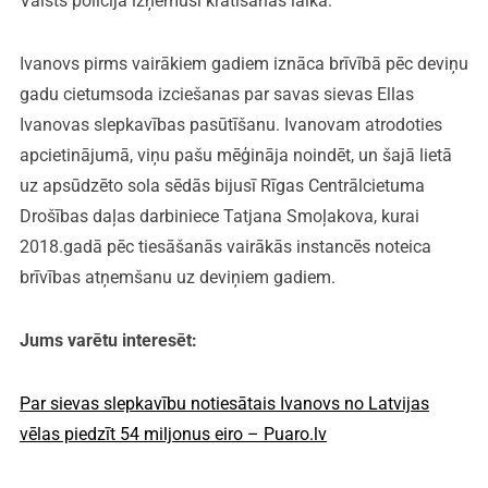
Valsts policija izņēmusi kratīšanas laikā.
Ivanovs pirms vairākiem gadiem iznāca brīvībā pēc deviņu
gadu cietumsoda izciešanas par savas sievas Ellas
Ivanovas slepkavības pasūtīšanu. Ivanovam atrodoties
apcietinājumā, viņu pašu mēģināja noindēt, un šajā lietā
uz apsūdzēto sola sēdās bijusī Rīgas Centrālcietuma
Drošības daļas darbiniece Tatjana Smoļakova, kurai
2018.gadā pēc tiesāšanās vairākās instancēs noteica
brīvības atņemšanu uz deviņiem gadiem.
Jums varētu interesēt:
Par sievas slepkavību notiesātais Ivanovs no Latvijas
vēlas piedzīt 54 miljonus eiro – Puaro.lv