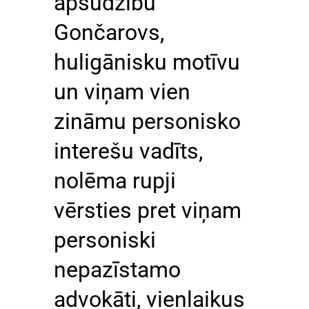
apsūdzību
Gončarovs,
huligānisku motīvu
un viņam vien
zināmu personisko
interešu vadīts,
nolēma rupji
vērsties pret viņam
personiski
nepazīstamo
advokāti, vienlaikus