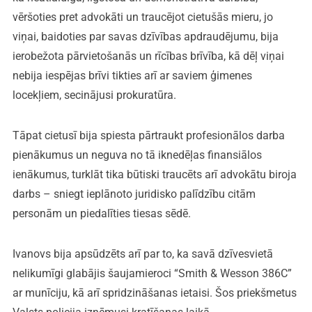
vēršoties pret advokāti un traucējot cietušās mieru, jo
viņai, baidoties par savas dzīvības apdraudējumu, bija
ierobežota pārvietošanās un rīcības brīvība, kā dēļ viņai
nebija iespējas brīvi tikties arī ar saviem ģimenes
locekļiem, secinājusi prokuratūra.
Tāpat cietusī bija spiesta pārtraukt profesionālos darba
pienākumus un neguva no tā iknedēļas finansiālos
ienākumus, turklāt tika būtiski traucēts arī advokātu biroja
darbs – sniegt ieplānoto juridisko palīdzību citām
personām un piedalīties tiesas sēdē.
Ivanovs bija apsūdzēts arī par to, ka savā dzīvesvietā
nelikumīgi glabājis šaujamieroci “Smith & Wesson 386C”
ar munīciju, kā arī spridzināšanas ietaisi. Šos priekšmetus