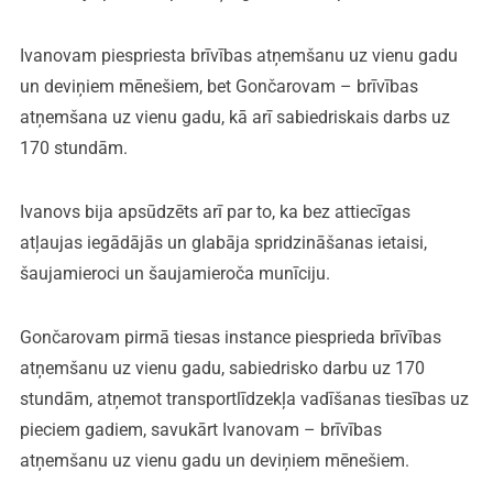
Ivanovam piespriesta brīvības atņemšanu uz vienu gadu
un deviņiem mēnešiem, bet Gončarovam – brīvības
atņemšana uz vienu gadu, kā arī sabiedriskais darbs uz
170 stundām.
Ivanovs bija apsūdzēts arī par to, ka bez attiecīgas
atļaujas iegādājās un glabāja spridzināšanas ietaisi,
šaujamieroci un šaujamieroča munīciju.
Gončarovam pirmā tiesas instance piesprieda brīvības
atņemšanu uz vienu gadu, sabiedrisko darbu uz 170
stundām, atņemot transportlīdzekļa vadīšanas tiesības uz
pieciem gadiem, savukārt Ivanovam – brīvības
atņemšanu uz vienu gadu un deviņiem mēnešiem.