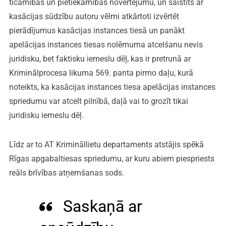
ticamības un pietiekamības novērtējumu, un saistīts ar
kasācijas sūdzību autoru vēlmi atkārtoti izvērtēt
pierādījumus kasācijas instances tiesā un panākt
apelācijas instances tiesas nolēmuma atcelšanu nevis
juridisku, bet faktisku iemeslu dēļ, kas ir pretrunā ar
Kriminālprocesa likuma 569. panta pirmo daļu, kurā
noteikts, ka kasācijas instances tiesa apelācijas instances
spriedumu var atcelt pilnībā, daļā vai to grozīt tikai
juridisku iemeslu dēļ.
Līdz ar to AT Krimināllietu departaments atstājis spēkā
Rīgas apgabaltiesas spriedumu, ar kuru abiem piespriests
reāls brīvības atņemšanas sods.
Saskaņā ar