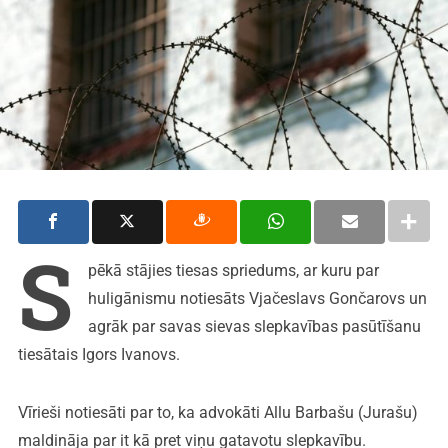
S
pēkā stājies tiesas spriedums, ar kuru par
huligānismu notiesāts Vjačeslavs Gončarovs un
agrāk par savas sievas slepkavības pasūtīšanu
tiesātais Igors Ivanovs.
Vīrieši notiesāti par to, ka advokāti Allu Barbašu (Jurašu)
maldināja par it kā pret viņu gatavotu slepkavību.