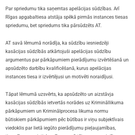
Par spriedumu tika saņemtas apelācijas sūdzības. Arī
Rīgas apgabaltiesa atstāja spēkā pirmās instances tiesas
spriedumu, bet spriedums tika pārsūdzēts AT.
AT savā lēmumā norādīja, ka sūdzību iesniedzēji
kasācijas sūdzībās atkārtojuši apelācijas sūdzību
argumentus par pārkāpumiem pierādījumu izvērtēšanā un
apsūdzēto darbību kvalificēšanā, kurus apelācijas
instances tiesa ir izvērtējusi un motivēti noraidījusi.
Tāpat lēmumā uzsvērts, ka apsūdzēto un aizstāvja
kasācijas sūdzībās ietvertās norādes uz Krimināllikuma
pārkāpumiem un Kriminālprocesa likuma normu
būtiskiem pārkāpumiem pēc būtības ir viņu subjektīvais
viedoklis par lietā iegūto pierādījumu pieļaujamības,