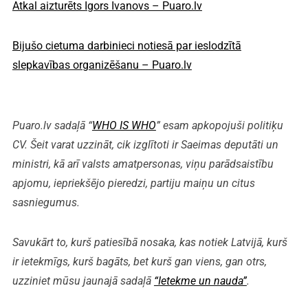
Atkal aizturēts Igors Ivanovs – Puaro.lv
Bijušo cietuma darbinieci notiesā par ieslodzītā
slepkavības organizēšanu – Puaro.lv
Puaro.lv sadaļā “
WHO IS WHO
” esam apkopojuši politiķu
CV. Šeit varat uzzināt, cik izglītoti ir Saeimas deputāti un
ministri, kā arī valsts amatpersonas, viņu parādsaistību
apjomu, iepriekšējo pieredzi, partiju maiņu un citus
sasniegumus.
Savukārt to, kurš patiesībā nosaka, kas notiek Latvijā, kurš
ir ietekmīgs, kurš bagāts, bet kurš gan viens, gan otrs,
uzziniet mūsu jaunajā sadaļā
“Ietekme un nauda”
.