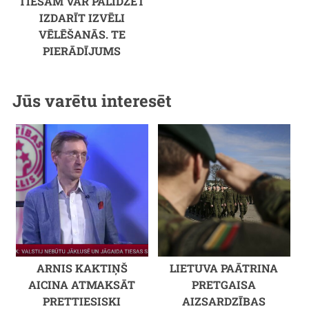
TIEŠĀM VAR PALĪDZĒT
IZDARĪT IZVĒLI
VĒLĒŠANĀS. TE
PIERĀDĪJUMS
Jūs varētu interesēt
ARNIS KAKTIŅŠ
LIETUVA PAĀTRINA
AICINA ATMAKSĀT
PRETGAISA
PRETTIESISKI
AIZSARDZĪBAS