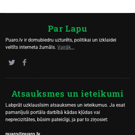
Par Lapu
Puaro.lv ir domubiedru uzturēts, politikai un izklaidei
veltīts interneta žurnāls.
Vairāk...
Atsauksmes un ieteikumi
Labprāt uzklausīsim atsauksmes un ieteikumus. Ja esat
pamanījuši portāla darbībā kādas kļūdas vai
neprecizitātes, būsim pateicīgi, ja par to ziņosiet:
puaro@puaro.lv