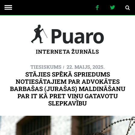
INTERNETA ŽURNĀLS
TIESISKUMS
22. MAIJS, 2025.
STĀJIES SPĒKĀ SPRIEDUMS
NOTIESĀTAJIEM PAR ADVOKĀTES
BARBAŠAS (JURAŠAS) MALDINĀŠANU
PAR IT KĀ PRET VIŅU GATAVOTU
SLEPKAVĪBU