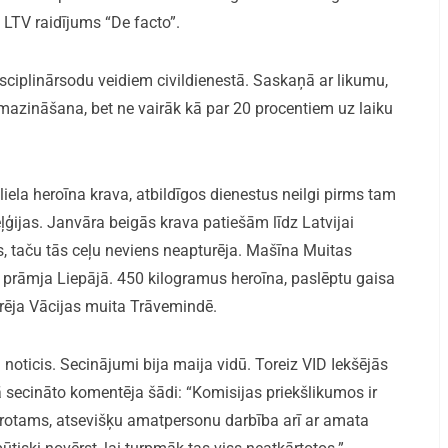
a LTV raidījums “De facto”.
sciplinārsodu veidiem civildienestā. Saskaņā ar likumu,
azināšana, bet ne vairāk kā par 20 procentiem uz laiku
liela heroīna krava, atbildīgos dienestus neilgi pirms tam
ļģijas. Janvāra beigās krava patiešām līdz Latvijai
 taču tās ceļu neviens neapturēja. Mašīna Muitas
prāmja Liepājā. 450 kilogramus heroīna, paslēptu gaisa
urēja Vācijas muita Trāvemindē.
 noticis. Secinājumi bija maija vidū. Toreiz VID Iekšējās
 secināto komentēja šādi: “Komisijas priekšlikumos ir
un, protams, atsevišķu amatpersonu darbība arī ar amata