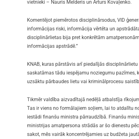
vietnieki – Nauris Melderis un Arturs Kovaļenko.
Komentējot piemērotos disciplinārsodus, VID ģenerāld
informācijas riski, informācija vērtēta un apstrādā
disciplinārlietas bija pret konkrētām amatpersonām, 
informācijas apstrādē.”
KNAB, kuras pārstāvis arī piedalījās disciplinārliet
saskatāmas tādu iespējamu noziegumu pazīmes, k
uzsāktu pārbaudes lietu vai kriminālprocesu saistīb
Tikmēr valdība aizvadītajā nedēļā atbalstīja rīkojum
Tas ir viens no formālajiem soļiem, lai to atdalītu
iestādi finanšu ministra pārraudzībā. Finanšu minis
ministrijas amatpersona strādās ar šo dienestu pēc 
sakot, mēs vairāk koncentrējamies uz budžeta jautā