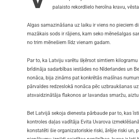
palaisto rekordlielo heroīna kravu, vēst
Algas samazināšana uz laiku ir viens no pieciem di
mazākais sods ir rājiens, kam seko mēnešalgas sam
no trim mēnešiem līdz vienam gadam.
Par to, ka Latviju varētu šķērsot simtiem kilogramu 
brīdināja sadarbības iestādes no Nīderlandes un Be
nonāca, bija zināms pat konkrētās mašīnas numurs,
pārvaldes redzeslokā nonāca pēc uzbraukšanas uz 
atsvaidzinātāja flakonos ar lavandas smaržu, aizt
Bet Latvijā sekoja dienesta pārbaude par to, kas īsti
kontroles daļas vadītāja Evita Uvarova izmeklēšanā
konstatēti šie organizatoriskie riski, ārējie riski 