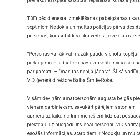
pienākumu izpildi saistītas nepilnības, kuras ir ļoti 
Tūlīt pēc dienesta izmeklēšanas pabeigšanas tika u
septiņiem Nodokļu un muitas policijas pārvaldes d
personas, kuru atbildība tika vērtēta, izvēlējās raks
“Personas vairāk vai mazāk pauda vienotu kopēju n
pieļaujams – ja burtiski nav uzrakstīta rīcība soli p
par pamatu – “man tas nebija jādara”. Šī kā vadlīni
VID ģenerāldirektore Baiba Šmite-Roķe.
Visām deviņām amatpersonām augusta beigās piemēr
vienam darbiniekam, savukārt pārējiem astoņiem 
apmērā uz laiku no trim mēnešiem līdz pat pusga
piektdaļu uz pusgadu ir vienai personai. VID vadītāj
esošās informācijas, starp tiem ir Nodokļu un muit