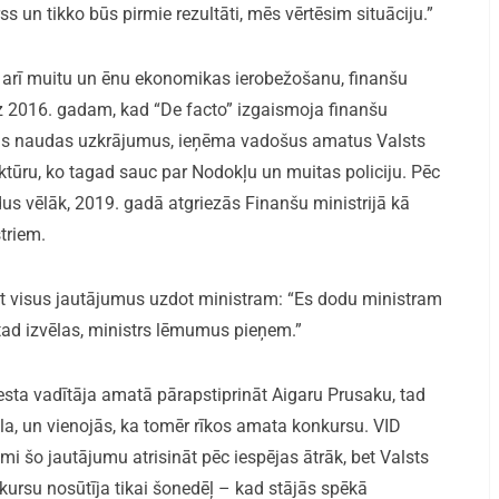
ss un tikko būs pirmie rezultāti, mēs vērtēsim situāciju.”
, arī muitu un ēnu ekonomikas ierobežošanu, finanšu
dz 2016. gadam, kad “De facto” izgaismoja finanšu
ās naudas uzkrājumus, ieņēma vadošus amatus Valsts
tūru, ko tagad sauc par Nodokļu un muitas policiju. Pēc
us vēlāk, 2019. gadā atgriezās Finanšu ministrijā kā
triem.
t visus jautājumus uzdot ministram: “Es dodu ministram
 tad izvēlas, ministrs lēmumus pieņem.”
nesta vadītāja amatā pārapstiprināt Aigaru Prusaku, tad
a, un vienojās, ka tomēr rīkos amata konkursu. VID
 šo jautājumu atrisināt pēc iespējas ātrāk, bet Valsts
kursu nosūtīja tikai šonedēļ – kad stājās spēkā