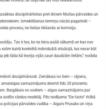
būtiski novērst, lai turpmāk tas viss neatkārtotos.”
zsāktas disciplinārlietas pret diviem Muitas pārvaldes un
arbiniekiem. Izmeklēšanas termiņu nācās pagarināt –
tveida procesu, ne tiešas tikšanās ar komisiju.
ostāju. Tas ir tas, ko es teicu pašā sākumā un kas nav
a solim katrā konkrētā individuālā situācijā, tas nevar būt
ja jeb tāda kā teorija vijās cauri daudzām lietām,” norāda
oti disciplinārsodi. Zemākais no tiem – rājiens,
– amatalgas samazinājums desmit līdz 20 procentu
dam. Bargākais no sodiem – algas samazinājums par
a sodīto vārdus neatklāj. Pēc raidījuma “De facto” rīcībā
as policijas pārvaldes vadība – Aigars Prusaks un viņa