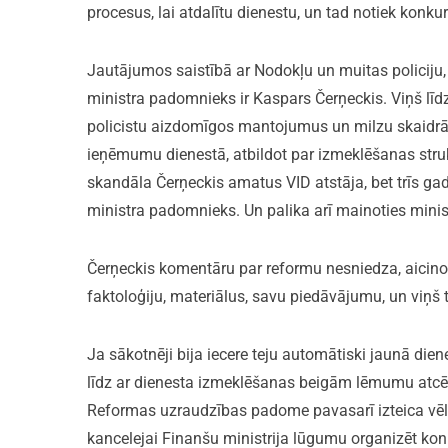
procesus, lai atdalītu dienestu, un tad notiek konkur
Jautājumos saistībā ar Nodokļu un muitas policiju
ministra padomnieks ir Kaspars Čerņeckis. Viņš lī
policistu aizdomīgos mantojumus un milzu skaidr
ieņēmumu dienestā, atbildot par izmeklēšanas struk
skandāla Čerņeckis amatus VID atstāja, bet trīs gad
ministra padomnieks. Un palika arī mainoties minis
Čerņeckis komentāru par reformu nesniedza, aicino
faktoloģiju, materiālus, savu piedāvājumu, un viņš
Ja sākotnēji bija iecere teju automātiski jaunā die
līdz ar dienesta izmeklēšanas beigām lēmumu atcēl
Reformas uzraudzības padome pavasarī izteica vēlmi
kancelejai Finanšu ministrija lūgumu organizēt kon