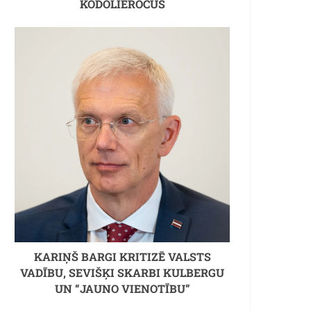
KODOLIEROČUS
KARIŅŠ BARGI KRITIZĒ VALSTS
VADĪBU, SEVIŠĶI SKARBI KULBERGU
UN “JAUNO VIENOTĪBU”