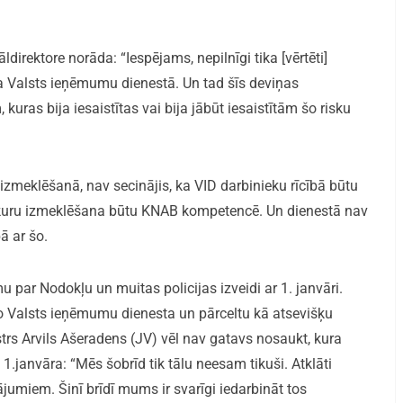
irektore norāda: “Iespējams, nepilnīgi tika [vērtēti]
ta Valsts ieņēmumu dienestā. Un tad šīs deviņas
kuras bija iesaistītas vai bija jābūt iesaistītām šo risku
u izmeklēšanā, nav secinājis, ka VID darbinieku rīcībā būtu
uru izmeklēšana būtu KNAB kompetencē. Un dienestā nav
ā ar šo.
u par Nodokļu un muitas policijas izveidi ar 1. janvāri.
 no Valsts ieņēmumu dienesta un pārceltu kā atsevišķu
trs Arvils Ašeradens (JV) vēl nav gatavs nosaukt, kura
1.janvāra: “Mēs šobrīd tik tālu neesam tikuši. Atklāti
jumiem. Šinī brīdī mums ir svarīgi iedarbināt tos