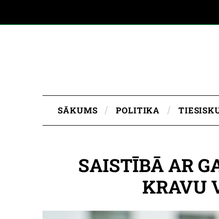
SĀKUMS
POLITIKA
TIESISK
SAISTĪBĀ AR 
KRAVU V