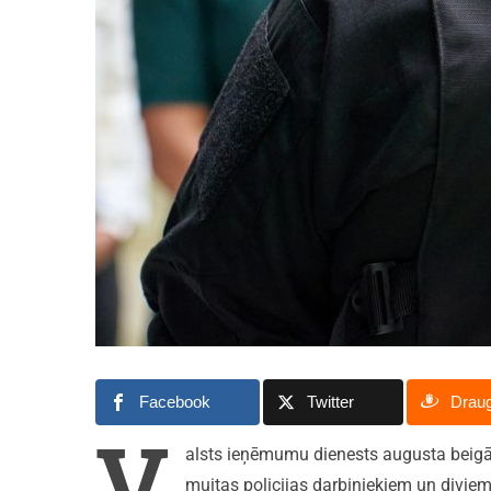
Facebook
Twitter
Drau
V
alsts ieņēmumu dienests augusta beigā
muitas policijas darbiniekiem un divi