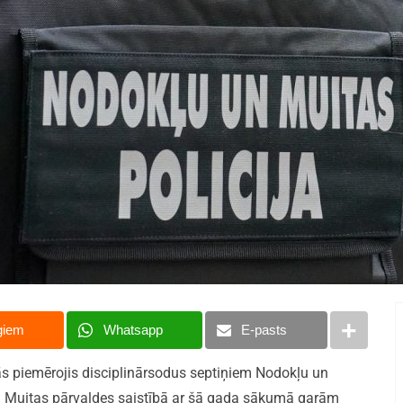
giem
Whatsapp
E-pasts
s piemērojis disciplinārsodus septiņiem Nodokļu un
em Muitas pārvaldes saistībā ar šā gada sākumā garām