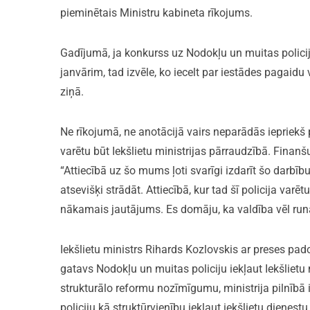
pieminētais Ministru kabineta rīkojums.
Gadījumā, ja konkurss uz Nodokļu un muitas policija
janvārim, tad izvēle, ko iecelt par iestādes pagaidu
ziņā.
Ne rīkojumā, ne anotācijā vairs neparādās iepriekš 
varētu būt Iekšlietu ministrijas pārraudzībā. Finanš
“Attiecībā uz šo mums ļoti svarīgi izdarīt šo darbīb
atsevišķi strādāt. Attiecībā, kur tad šī policija varētu
nākamais jautājums. Es domāju, ka valdība vēl run
Iekšlietu ministrs Rihards Kozlovskis ar preses pado
gatavs Nodokļu un muitas policiju iekļaut Iekšlietu 
strukturālo reformu nozīmīgumu, ministrija pilnīb
policiju kā struktūrvienību iekļaut iekšlietu dienes