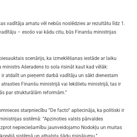
s vadītāja amatu vēl nebūs noslēdzies ar rezultātu līdz 1.
 vadītāju – esošo vai kādu citu, būs Finanšu ministrijas
piesauktais scenārijs, ka izmeklēšanas iestāde ar laiku
u ministrs Ašeradens to sola risināt kaut kad vēlāk:
u ir atdalīt un pieņemt darbā vadītāju un sākt dienestam
 atrasties Finanšu ministrijā vai Iekšlietu ministrijā, tas ir
ās par strukturālām reformām.”
mnieces starpniecību “De facto” apliecināja, ka politiski ir
ministrijas sistēmā: “Apzinoties valsts pārvaldes
ā izprot nepieciešamību jaunveidojamo Nodokļu un muitas
tu kopējā sistēmā un atbalsta šādu risinājumu.”