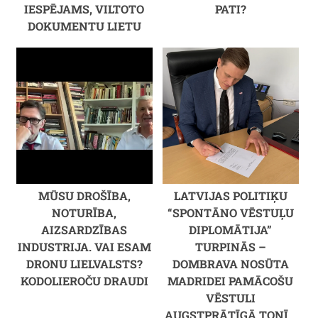
IESPĒJAMS, VILTOTO
PATI?
DOKUMENTU LIETU
MŪSU DROŠĪBA,
LATVIJAS POLITIĶU
NOTURĪBA,
“SPONTĀNO VĒSTUĻU
AIZSARDZĪBAS
DIPLOMĀTIJA”
INDUSTRIJA. VAI ESAM
TURPINĀS –
DRONU LIELVALSTS?
DOMBRAVA NOSŪTA
KODOLIEROČU DRAUDI
MADRIDEI PAMĀCOŠU
VĒSTULI
AUGSTPRĀTĪGĀ TONĪ...