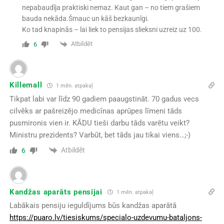
nepabaudīja praktiski nemaz. Kaut gan – no tiem grašiem
bauda nekāda.Šmauc un kāš bezkaunīgi.
Ko tad knapinās – lai liek to pensijas slieksni uzreiz uz 100.
Atbildēt
6
Killemall
1 mēn. atpakaļ
Tikpat labi var līdz 90 gadiem paaugstināt. 70 gadus vecs
cilvēks ar pašreizējo medicīnas aprūpes līmeni tāds
pusmironis vien ir. KĀDU tieši darbu tāds varētu veikt?
Ministru prezidents? Varbūt, bet tāds jau tikai viens…;-)
Atbildēt
6
Kandžas aparāts pensijai
1 mēn. atpakaļ
Labākais pensiju ieguldījums būs kandžas aparātā
https://puaro.lv/tiesiskums/specialo-uzdevumu-bataljons-