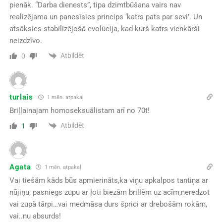
pienāk. “Darba dienests”, tipa dzimtbūšana vairs nav
realizējama un panesīsies princips ‘katrs pats par sevi’. Un
atsāksies stabilizējošā evolūcija, kad kurš katrs vienkārši
neizdzīvo.
Atbildēt
0
turlais
1 mēn. atpakaļ
Briļļainajam homoseksuālistam arī no 70t!
Atbildēt
1
Agata
1 mēn. atpakaļ
Vai tiešăm kāds būs apmierināts,ka viņu apkalpos tantiņa ar
nūjiņu, pasniegs zupu ar ļoti biezām brillěm uz acīm,neredzot
vai zupă tārpi…vai medmāsa durs šprici ar drebošăm rokām,
vai..nu absurds!