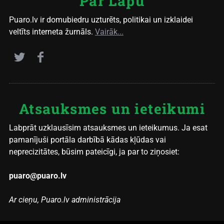
Par Lapu
Puaro.lv ir domubiedru uzturēts, politikai un izklaidei
veltīts interneta žurnāls.
Vairāk...
Atsauksmes un ieteikumi
Labprāt uzklausīsim atsauksmes un ieteikumus. Ja esat
pamanījuši portāla darbībā kādas kļūdas vai
neprecizitātes, būsim pateicīgi, ja par to ziņosiet:
puaro@puaro.lv
Ar cieņu, Puaro.lv administrācija