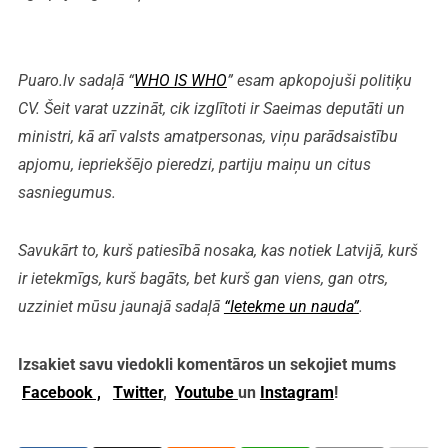
Puaro.lv sadaļā “
WHO IS WHO
” esam apkopojuši politiķu
CV. Šeit varat uzzināt, cik izglītoti ir Saeimas deputāti un
ministri, kā arī valsts amatpersonas, viņu parādsaistību
apjomu, iepriekšējo pieredzi, partiju maiņu un citus
sasniegumus.
Savukārt to, kurš patiesībā nosaka, kas notiek Latvijā, kurš
ir ietekmīgs, kurš bagāts, bet kurš gan viens, gan otrs,
uzziniet mūsu jaunajā sadaļā
“Ietekme un nauda”
.
Izsakiet savu viedokli komentāros un sekojiet mums
Facebook ,
Twitter
,
Youtube
un
Instagram
!