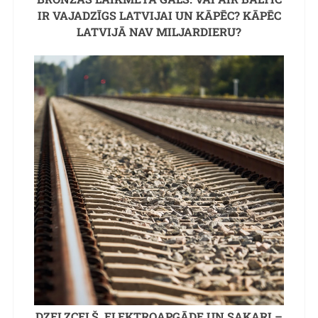
IR VAJADZĪGS LATVIJAI UN KĀPĒC? KĀPĒC
LATVIJĀ NAV MILJARDIERU?
DZELZCEĻŠ, ELEKTROAPGĀDE UN SAKARI –