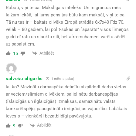
Roboti, viņi teica. Mākslīgais inteleks. Un migrantus mēs
laižam iekšā, lai jums pensijas būtu kam maksāt, viņi teica.
Tā nu tas ir – baltais cilvēks Eiropā strādās 6x7x40 līdz 70,
vēlāk – 80 gadiem, lai polit-sukas un “aparāts” visos līmeņos
gudri d1rstu un slauktu sili, bet afro-muhamedi varētu sēdēt
uz pabalstiem.
Atbildēt
15
salvešu oligarhs
1 mēn. atpakaļ
lai ko? Mazinātu darbaspēka deficītu aizpildodt darba vietas
ar veciem/slimiem cilvēkiem, palielinātu darbanespējas
(īslaicīgās un ilglaicīgās) izmaksas, samazinātu valsts
konkurētspēju, paaugstinātu imigrācijas vajadzību. Labākais
ievesls – vienkārši bezatbildīgi pavāvuļotu.
Atbildēt
9