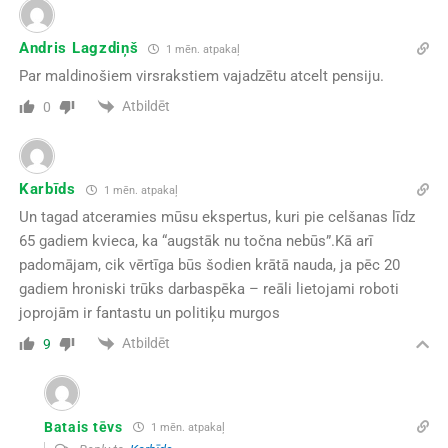
Andris Lagzdiņš
1 mēn. atpakaļ
Par maldinošiem virsrakstiem vajadzētu atcelt pensiju.
Atbildēt
0
Karbīds
1 mēn. atpakaļ
Un tagad atceramies mūsu ekspertus, kuri pie celšanas līdz
65 gadiem kvieca, ka “augstāk nu točna nebūs”.Kā arī
padomājam, cik vērtīga būs šodien krātā nauda, ja pēc 20
gadiem hroniski trūks darbaspēka – reāli lietojami roboti
joprojām ir fantastu un politiķu murgos
Atbildēt
9
Batais tēvs
1 mēn. atpakaļ