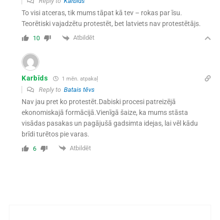
Reply to
Karbīds
To visi atceras, tik mums tāpat kā tev – rokas par īsu.
Teorētiski vajadzētu protestēt, bet latviets nav protestētājs.
Atbildēt
10
Karbīds
1 mēn. atpakaļ
Reply to
Batais tēvs
Nav jau pret ko protestēt.Dabiski procesi patreizējā
ekonomiskajā formācijā.Vienīgā šaize, ka mums stāsta
visādas pasakas un pagājušā gadsimta idejas, lai vēl kādu
brīdi turētos pie varas.
Atbildēt
6