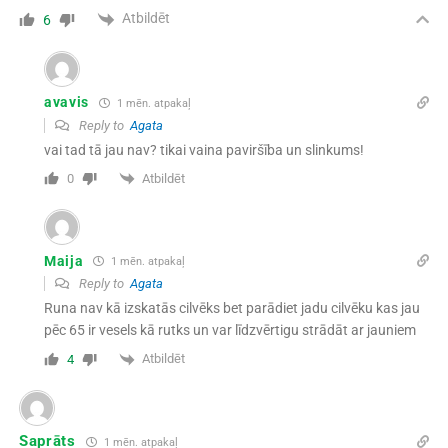
Atbildēt
6
avavis
1 mēn. atpakaļ
Reply to
Agata
vai tad tā jau nav? tikai vaina paviršība un slinkums!
Atbildēt
0
Maija
1 mēn. atpakaļ
Reply to
Agata
Runa nav kā izskatās cilvēks bet parādiet jadu cilvēku kas jau
pēc 65 ir vesels kā rutks un var līdzvērtigu strādāt ar jauniem
Atbildēt
4
Saprāts
1 mēn. atpakaļ