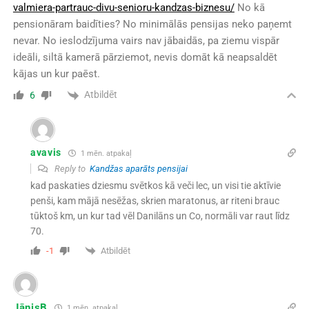
valmiera-partrauc-divu-senioru-kandzas-biznesu/
No kā
pensionāram baidīties? No minimālās pensijas neko paņemt
nevar. No ieslodzījuma vairs nav jābaidās, pa ziemu vispār
ideāli, siltā kamerā pārziemot, nevis domāt kā neapsaldēt
kājas un kur paēst.
Atbildēt
6
avavis
1 mēn. atpakaļ
Reply to
Kandžas aparāts pensijai
kad paskaties dziesmu svētkos kā veči lec, un visi tie aktīvie
penši, kam mājā nesēžas, skrien maratonus, ar riteni brauc
tūktoš km, un kur tad vēl Danilāns un Co, normāli var raut līdz
70.
Atbildēt
-1
JānisB
1 mēn. atpakaļ