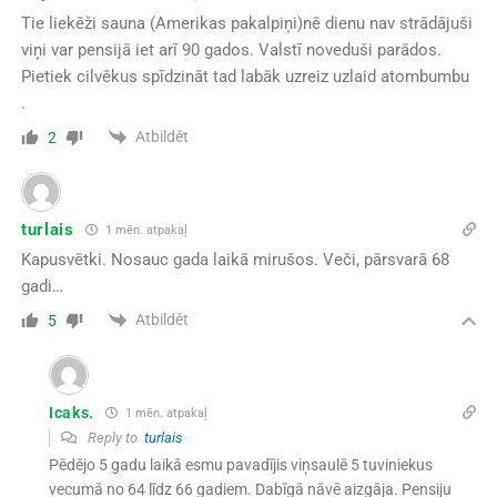
Tie liekēži sauna (Amerikas pakalpiņi)nē dienu nav strādājuši
viņi var pensijā iet arī 90 gados. Valstī noveduši parādos.
Pietiek cilvēkus spīdzināt tad labāk uzreiz uzlaid atombumbu
.
Atbildēt
2
turlais
1 mēn. atpakaļ
Kapusvētki. Nosauc gada laikā mirušos. Veči, pārsvarā 68
gadi…
Atbildēt
5
Icaks.
1 mēn. atpakaļ
Reply to
turlais
Pēdējo 5 gadu laikā esmu pavadījis viņsaulē 5 tuviniekus
vecumā no 64 līdz 66 gadiem. Dabīgā nāvē aizgāja. Pensiju