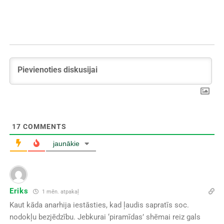
17
COMMENTS
jaunākie
Eriks
1 mēn. atpakaļ
Kaut kāda anarhija iestāsties, kad ļaudis sapratīs soc.
nodokļu bezjēdzību. Jebkurai ‘piramīdas’ shēmai reiz gals