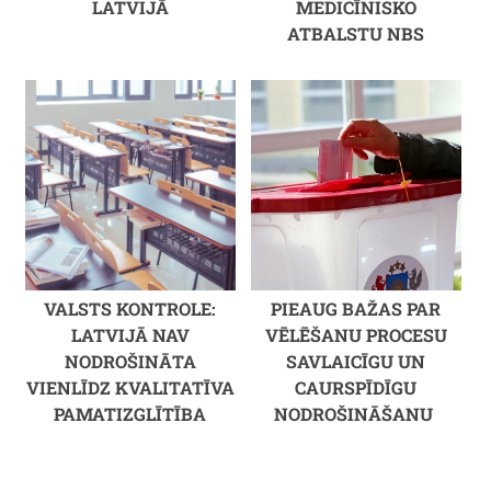
LATVIJĀ
MEDICĪNISKO
ATBALSTU NBS
VALSTS KONTROLE:
PIEAUG BAŽAS PAR
LATVIJĀ NAV
VĒLĒŠANU PROCESU
NODROŠINĀTA
SAVLAICĪGU UN
VIENLĪDZ KVALITATĪVA
CAURSPĪDĪGU
PAMATIZGLĪTĪBA
NODROŠINĀŠANU