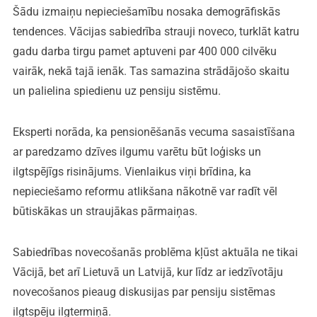
Šādu izmaiņu nepieciešamību nosaka demogrāfiskās
tendences. Vācijas sabiedrība strauji noveco, turklāt katru
gadu darba tirgu pamet aptuveni par 400 000 cilvēku
vairāk, nekā tajā ienāk. Tas samazina strādājošo skaitu
un palielina spiedienu uz pensiju sistēmu.
Eksperti norāda, ka pensionēšanās vecuma sasaistīšana
ar paredzamo dzīves ilgumu varētu būt loģisks un
ilgtspējīgs risinājums. Vienlaikus viņi brīdina, ka
nepieciešamo reformu atlikšana nākotnē var radīt vēl
būtiskākas un straujākas pārmaiņas.
Sabiedrības novecošanās problēma kļūst aktuāla ne tikai
Vācijā, bet arī Lietuvā un Latvijā, kur līdz ar iedzīvotāju
novecošanos pieaug diskusijas par pensiju sistēmas
ilgtspēju ilgtermiņā.