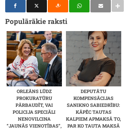
Populārākie raksti
ORLEĀNS LŪDZ
DEPUTĀTU
PROKURATŪRU
KOMPENSĀCIJAS
PĀRBAUDĪT, VAI
SANIKNO SABIEDRĪBU:
POLICIJA SPECIĀLI
KĀPĒC TAUTAS
NENOVILCINA
KALPIEM APMAKSĀ TO,
“JAUNĀS VIENOTĪBAS”,
PAR KO TAUTA MAKSĀ