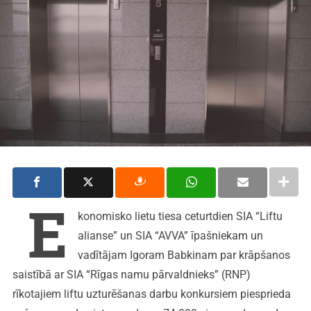
E
konomisko lietu tiesa ceturtdien SIA “Liftu
alianse” un SIA “AVVA” īpašniekam un
vadītājam Igoram Babkinam par krāpšanos
saistībā ar SIA “Rīgas namu pārvaldnieks” (RNP)
rīkotajiem liftu uzturēšanas darbu konkursiem piesprieda