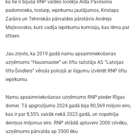
ka tie ir bijušā RNP valdes locekļa Arda Pāvilsona
padomnieks, tostarp, iepirkumu jautājumos, Kristaps
Zarāns un Tehniskās pārvaldes pārstāvis Andrejs
Maļinovskis, kurš vadīja iepirkumu komisiju, kas lēma par
liftiem.
Jau ziņots, ka 2019.gadā namu apsaimniekošanas
uzņēmums “Hausmaster” un liftu ražotājs AS “Latvijas
lifts-Šindlers” vērsās policijā ar lūgumu izvērtēt RNP liftu
iepirkumu.
Namu apsaimniekošanas uzņēmums RNP pieder Rīgas
domei. Tā apgrozījums 2024.gadā bija 80,569 miljoni eiro,
kas ir par 8,55% vairāk nekā 2023.gadā, un nopelnīja
deviņus miljonus eiro. RNP strādā aptuveni 2000 cilvēku,
uzņēmums pārvalda ap 3500 ēku.