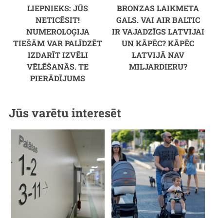
LIEPNIEKS: JŪS
BRONZAS LAIKMETA
NETICĒSIT!
GALS. VAI AIR BALTIC
NUMEROLOĢIJA
IR VAJADZĪGS LATVIJAI
TIEŠĀM VAR PALĪDZĒT
UN KĀPĒC? KĀPĒC
IZDARĪT IZVĒLI
LATVIJĀ NAV
VĒLĒŠANĀS. TE
MILJARDIERU?
PIERĀDĪJUMS
Jūs varētu interesēt