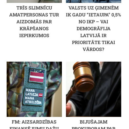
TRĪS SLIMNĪCU
VALSTS UZ ĢIMENĒM
AMATPERSONAS TUR
IK GADU “IETAUPA” 0,5%
AIZDOMĀS PAR
NO IKP – VAI
KRĀPŠANOS
DEMOGRĀFIJA
IEPIRKUMOS
LATVIJĀ IR
PRIORITĀTE TIKAI
VĀRDOS?
FM: AIZSARDZĪBAS
BIJUŠAJAM
FINANSĒJUMU DAŽU
PROKURORAM PAR