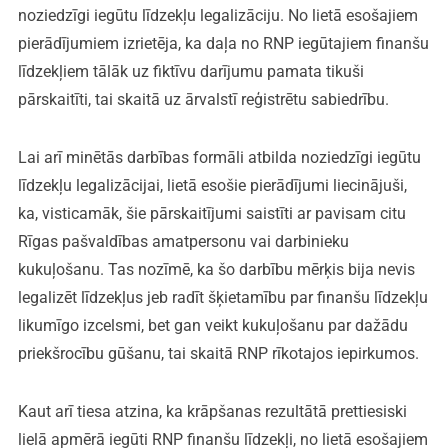
noziedzīgi iegūtu līdzekļu legalizāciju. No lietā esošajiem
pierādījumiem izrietēja, ka daļa no RNP iegūtajiem finanšu
līdzekļiem tālāk uz fiktīvu darījumu pamata tikuši
pārskaitīti, tai skaitā uz ārvalstī reģistrētu sabiedrību.
Lai arī minētās darbības formāli atbilda noziedzīgi iegūtu
līdzekļu legalizācijai, lietā esošie pierādījumi liecinājuši,
ka, visticamāk, šie pārskaitījumi saistīti ar pavisam citu
Rīgas pašvaldības amatpersonu vai darbinieku
kukuļošanu. Tas nozīmē, ka šo darbību mērķis bija nevis
legalizēt līdzekļus jeb radīt šķietamību par finanšu līdzekļu
likumīgo izcelsmi, bet gan veikt kukuļošanu par dažādu
priekšrocību gūšanu, tai skaitā RNP rīkotajos iepirkumos.
Kaut arī tiesa atzina, ka krāpšanas rezultātā prettiesiski
lielā apmērā iegūti RNP finanšu līdzekļi, no lietā esošajiem