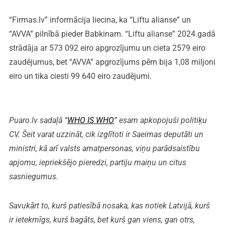
“Firmas.lv” informācija liecina, ka “Liftu alianse” un
“AVVA” pilnībā pieder Babkinam. “Liftu alianse” 2024.gadā
strādāja ar 573 092 eiro apgrozījumu un cieta 2579 eiro
zaudējumus, bet “AVVA” apgrozījums pērn bija 1,08 miljoni
eiro un tika ciesti 99 640 eiro zaudējumi.
Puaro.lv sadaļā “
WHO IS WHO
” esam apkopojuši politiķu
CV. Šeit varat uzzināt, cik izglītoti ir Saeimas deputāti un
ministri, kā arī valsts amatpersonas, viņu parādsaistību
apjomu, iepriekšējo pieredzi, partiju maiņu un citus
sasniegumus.
Savukārt to, kurš patiesībā nosaka, kas notiek Latvijā, kurš
ir ietekmīgs, kurš bagāts, bet kurš gan viens, gan otrs,