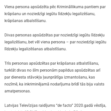
Viena persona apsūdzēta pēc Krimināllikuma pantiem par
krāpšanu un noziedzīgi iegūtu līdzekļu legalizēšanu,
krāpšanas atbalstīšanu.
Divas personas apsūdzētas par noziedzīgi iegūtu līdzekļu
legalizēšanu, bet vēl viena persona – par noziedzīgi iegūtu
līdzekļu legalizēšanas atbalstīšanu.
Trīs personas apsūdzētas par krāpšanas atbalstīšanu,
turklāt divas no šīm personām papildus apsūdzētas arī
par dienesta stāvokļa ļaunprātīga izmantošanu, kas
nozīmē, ka inkriminējamā nodarījuma brīdī tās bija valsts
amatpersonas.
Latvijas Televīzijas raidījums “de facto” 2020.gadā vēstīja,