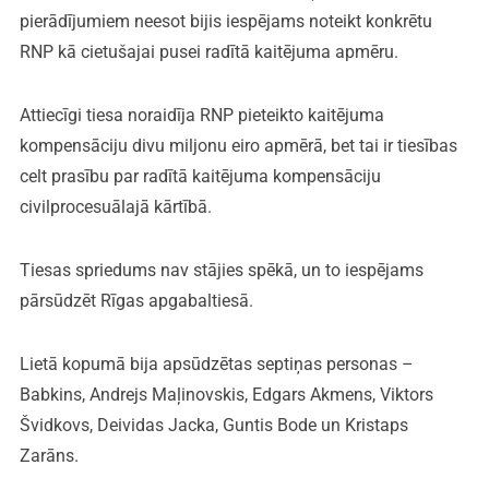
pierādījumiem neesot bijis iespējams noteikt konkrētu
RNP kā cietušajai pusei radītā kaitējuma apmēru.
Attiecīgi tiesa noraidīja RNP pieteikto kaitējuma
kompensāciju divu miljonu eiro apmērā, bet tai ir tiesības
celt prasību par radītā kaitējuma kompensāciju
civilprocesuālajā kārtībā.
Tiesas spriedums nav stājies spēkā, un to iespējams
pārsūdzēt Rīgas apgabaltiesā.
Lietā kopumā bija apsūdzētas septiņas personas –
Babkins, Andrejs Maļinovskis, Edgars Akmens, Viktors
Švidkovs, Deividas Jacka, Guntis Bode un Kristaps
Zarāns.