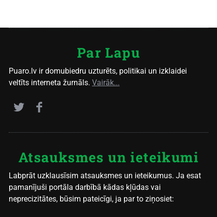
Par Lapu
Puaro.lv ir domubiedru uzturēts, politikai un izklaidei
veltīts interneta žurnāls.
Vairāk...
Atsauksmes un ieteikumi
Labprāt uzklausīsim atsauksmes un ieteikumus. Ja esat
pamanījuši portāla darbībā kādas kļūdas vai
neprecizitātes, būsim pateicīgi, ja par to ziņosiet: