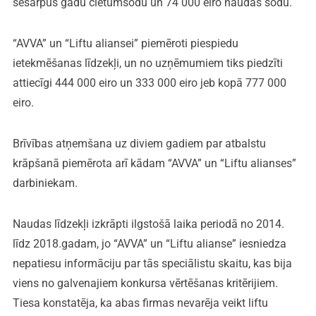
sešarpus gadu cietumsodu un 74 000 eiro naudas sodu.
“AVVA” un “Liftu aliansei” piemēroti piespiedu
ietekmēšanas līdzekļi, un no uzņēmumiem tiks piedzīti
attiecīgi 444 000 eiro un 333 000 eiro jeb kopā 777 000
eiro.
Brīvības atņemšana uz diviem gadiem par atbalstu
krāpšanā piemērota arī kādam “AVVA” un “Liftu alianses”
darbiniekam.
Naudas līdzekļi izkrāpti ilgstošā laika periodā no 2014.
līdz 2018.gadam, jo “AVVA” un “Liftu alianse” iesniedza
nepatiesu informāciju par tās speciālistu skaitu, kas bija
viens no galvenajiem konkursa vērtēšanas kritērijiem.
Tiesa konstatēja, ka abas firmas nevarēja veikt liftu