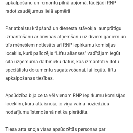
apkalpošanu un remontu pilnā apjomā, tādējādi RNP
radot zaudējumus lielā apmērā.
Par atbalstu krāpšanā un dienesta stāvokļa ļaunprātīgu
izmantošanu ar brīvības atņemšanu uz diviem gadiem un
trīs mēnešiem notiesāts arī RNP iepirkumu komisijas
loceklis, kurš palīdzējis “Liftu alianses” vadītājam iegūt
cita uzņēmuma darbinieku datus, kas izmantoti viltotu
speciālistu dokumentu sagatavošanai, lai iegūtu liftu
apkalpošanas tiesības.
Apsūdzība bija celta vēl vienam RNP iepirkumu komisijas
loceklim, kuru attaisnoja, jo viņa vaina noziedzīgu
nodarījumu īstenošanā netika pierādīta.
Tiesa attaisnoja visas apsūdzētās personas par