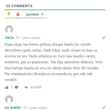
23
COMMENTS
jaunākie
Juris
7 gadus atpakaļ
Paga paga, tas kems gribeja izlaupit banku ko cilveki
desmitiem gadu celusi. Kadi lobiji, suds vinam tur bija uz
kocina ne asv. Nulle atbalsta no tiem kas kautko varetu
ietekmet, pat ne pazisanas. Tas bija splaviens debesis. Vins
bija kartiga lupata un visu ko darija darija tikai del naudas.
Par starptautisku likvidatoru komandu nu gan nak nak
smiekli.
Atbildēt
1
no malas
7 gadus atpakaļ