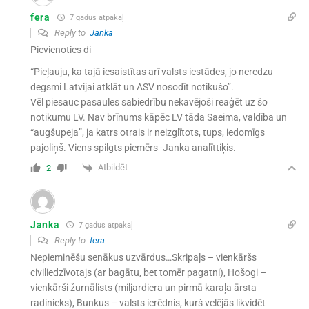
fera
7 gadus atpakaļ
Reply to
Janka
Pievienoties di
“Pieļauju, ka tajā iesaistītas arī valsts iestādes, jo neredzu
degsmi Latvijai atklāt un ASV nosodīt notikušo”.
Vēl piesauc pasaules sabiedrību nekavējoši reaģēt uz šo
notikumu LV. Nav brīnums kāpēc LV tāda Saeima, valdība un
“augšupeja”, ja katrs otrais ir neizglītots, tups, iedomīgs
pajoliņš. Viens spilgts piemērs -Janka analīttiķis.
Atbildēt
2
Janka
7 gadus atpakaļ
Reply to
fera
Nepieminēšu senākus uzvārdus…Skripaļs – vienkāršs
civiliedzīvotajs (ar bagātu, bet tomēr pagatni), Hošogi –
vienkārši žurnālists (miljardiera un pirmā karaļa ārsta
radinieks), Bunkus – valsts ierēdnis, kurš velējās likvidēt