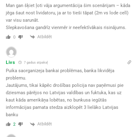
Man gan šķiet ļoti vāja argumentācija šim scenārijam – kāda
jēga šaut nost lividatoru, ja ar to tieši tāpat (2m vs lode celī)
var visu sarunāt.
Slepkavošana gandrīz vienmēr ir neefektīvākais risinājums.
Atbildēt
0
Livs
7 gadus atpakaļ
Puika saorganizeja bankai problēmas, banka likvidēja
problemu.
Jautājums, tikai kāpēc drošības policija nav paņēmusi pie
dziesmas pārējos no Latvijas valdības un fuktuka, kas uz
kaut kāda amerikāņa lobētas, no bunkusa iegūtās
informācijas pamata stedza aizklopēt 3 lielāko Latvijas
banku
Atbildēt
2