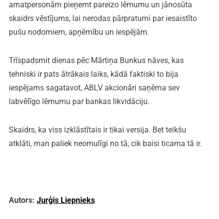
amatpersonām pieņemt pareizo lēmumu un jānosūta
skaidrs vēstījums, lai nerodas pārpratumi par iesaistīto
pušu nodomiem, apņēmību un iespējām.
Trīspadsmit dienas pēc Mārtiņa Bunkus nāves, kas
tehniski ir pats ātrākais laiks, kādā faktiski to bija
iespējams sagatavot, ABLV akcionāri saņēma sev
labvēlīgo lēmumu par bankas likvidāciju.
Skaidrs, ka viss izklāstītais ir tikai versija. Bet teikšu
atklāti, man paliek neomulīgi no tā, cik baisi ticama tā ir.
Autors:
Jurģis Liepnieks