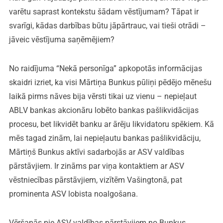
varētu saprast kontekstu šādam vēstījumam? Tāpat ir
svarīgi, kādas darbības būtu jāpārtrauc, vai tieši otrādi –
jāveic vēstījuma saņēmējiem?
No raidījuma “Nekā personīga” apkopotās informācijas
skaidri izriet, ka visi Mārtiņa Bunkus pūliņi pēdējo mēnešu
laikā pirms nāves bija vērsti tikai uz vienu – nepieļaut
ABLV bankas akcionāru lobēto bankas pašlikvidācijas
procesu, bet likvidēt banku ar ārēju likvidatoru spēkiem. Kā
mēs tagad zinām, lai nepieļautu bankas pašlikvidāciju,
Mārtiņš Bunkus aktīvi sadarbojās ar ASV valdības
pārstāvjiem. Ir zināms par viņa kontaktiem ar ASV
vēstniecības pārstāvjiem, vizītēm Vašingtonā, pat
prominenta ASV lobista noalgošana.
Vēršanās pie ASV valdības pārstāvjiem no Bunkus