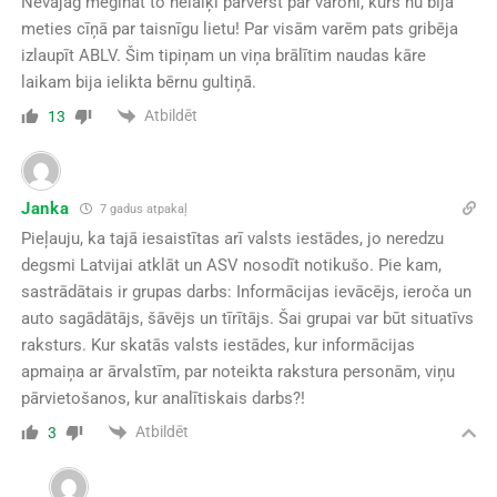
Nevajag mēģināt to nelaiķi pārvērst par varoni, kurš nu bija
meties cīņā par taisnīgu lietu! Par visām varēm pats gribēja
izlaupīt ABLV. Šim tipiņam un viņa brālītim naudas kāre
laikam bija ielikta bērnu gultiņā.
Atbildēt
13
Janka
7 gadus atpakaļ
Pieļauju, ka tajā iesaistītas arī valsts iestādes, jo neredzu
degsmi Latvijai atklāt un ASV nosodīt notikušo. Pie kam,
sastrādātais ir grupas darbs: Informācijas ievācējs, ieroča un
auto sagādātājs, šāvējs un tīrītājs. Šai grupai var būt situatīvs
raksturs. Kur skatās valsts iestādes, kur informācijas
apmaiņa ar ārvalstīm, par noteikta rakstura personām, viņu
pārvietošanos, kur analītiskais darbs?!
Atbildēt
3