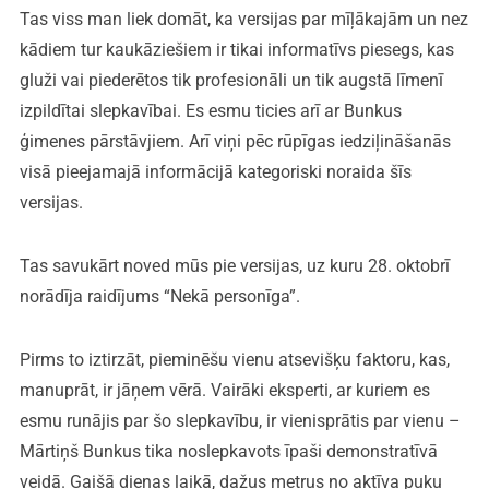
Tas viss man liek domāt, ka versijas par mīļākajām un nez
kādiem tur kaukāziešiem ir tikai informatīvs piesegs, kas
gluži vai piederētos tik profesionāli un tik augstā līmenī
izpildītai slepkavībai. Es esmu ticies arī ar Bunkus
ģimenes pārstāvjiem. Arī viņi pēc rūpīgas iedziļināšanās
visā pieejamajā informācijā kategoriski noraida šīs
versijas.
Tas savukārt noved mūs pie versijas, uz kuru 28. oktobrī
norādīja raidījums “Nekā personīga”.
Pirms to iztirzāt, pieminēšu vienu atsevišķu faktoru, kas,
manuprāt, ir jāņem vērā. Vairāki eksperti, ar kuriem es
esmu runājis par šo slepkavību, ir vienisprātis par vienu –
Mārtiņš Bunkus tika noslepkavots īpaši demonstratīvā
veidā. Gaišā dienas laikā, dažus metrus no aktīva puķu