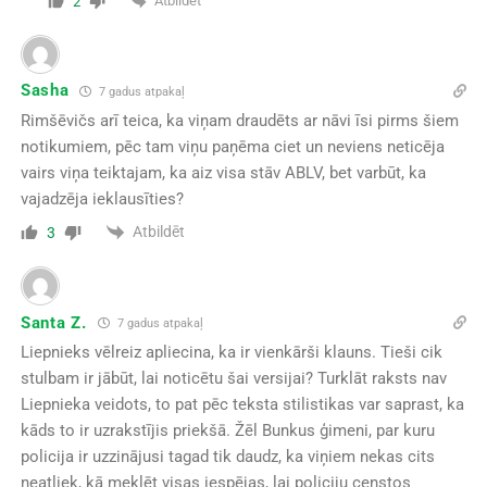
Atbildēt
2
Sasha
7 gadus atpakaļ
Rimšēvičs arī teica, ka viņam draudēts ar nāvi īsi pirms šiem
notikumiem, pēc tam viņu paņēma ciet un neviens neticēja
vairs viņa teiktajam, ka aiz visa stāv ABLV, bet varbūt, ka
vajadzēja ieklausīties?
Atbildēt
3
Santa Z.
7 gadus atpakaļ
Liepnieks vēlreiz apliecina, ka ir vienkārši klauns. Tieši cik
stulbam ir jābūt, lai noticētu šai versijai? Turklāt raksts nav
Liepnieka veidots, to pat pēc teksta stilistikas var saprast, ka
kāds to ir uzrakstījis priekšā. Žēl Bunkus ģimeni, par kuru
policija ir uzzinājusi tagad tik daudz, ka viņiem nekas cits
neatliek, kā meklēt visas iespējas, lai policiju censtos