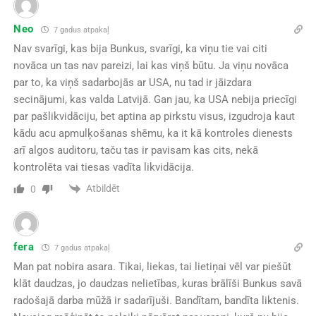
Neo
7 gadus atpakaļ
Nav svarīgi, kas bija Bunkus, svarīgi, ka viņu tie vai citi
novāca un tas nav pareizi, lai kas viņš būtu. Ja viņu novāca
par to, ka viņš sadarbojās ar USA, nu tad ir jāizdara
secinājumi, kas valda Latvijā. Gan jau, ka USA nebija priecīgi
par pašlikvidāciju, bet aptina ap pirkstu visus, izgudroja kaut
kādu acu apmulķošanas shēmu, ka it kā kontroles dienests
arī algos auditoru, taču tas ir pavisam kas cits, nekā
kontrolēta vai tiesas vadīta likvidācija.
Atbildēt
0
fera
7 gadus atpakaļ
Man pat nobira asara. Tikai, liekas, tai lietiņai vēl var piešūt
klāt daudzas, jo daudzas nelietības, kuras brālīši Bunkus savā
radošajā darba mūžā ir sadarījuši. Bandītam, bandīta liktenis.