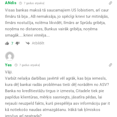
ANdis
7 gadus atpakaļ
Visas bankas maksā tā saucamajiem US lobistiem, arī caur
Ilmāru tā bija , AB nemaksāja, jo spēcīgi krievi tur mitinājās,
Ilmārs nostučīja, nolēma likvidēt, Ilmārs ar Sprūdu gribēja,
noņēma no distances, Bunkus vairāk gribēja, noņēma
smagāk…..krievi vinnēja….
Atbildēt
7
Yes
7 gadus atpakaļ
Vāji.
Varbūt nelaiķa darbības javērtē vēl agrāk, kas bija iemesls,
kura dēļ bankai radās problēmas tieši dēļ norādēm no ASV?
Banka no kredītiestāžu tirgus ir izmesta, Citadele tiek pie
papildus klientūras, mērķis sasniegts, jāsatīra pēdas, lai
nejauši neuzpeld fakts, kurš piespēlēja asv informāciju par it
kā notiekošo naudas atmazgāšanu. Irākā tak ķīmiskos
ieročus arī neatrada?