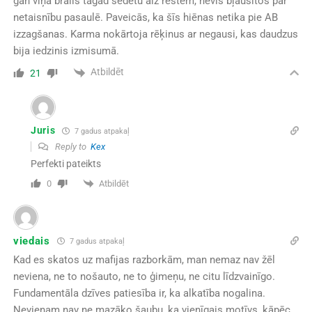
gan viņa brālis tagad sēdētu aiz restēm, nevis bļausītos par
netaisnību pasaulē. Paveicās, ka šīs hiēnas netika pie AB
izzagšanas. Karma nokārtoja rēķinus ar negausi, kas daudzus
bija iedzinis izmisumā.
Atbildēt
21
Juris
7 gadus atpakaļ
Reply to
Kex
Perfekti pateikts
Atbildēt
0
viedais
7 gadus atpakaļ
Kad es skatos uz mafijas razborkām, man nemaz nav žēl
neviena, ne to nošauto, ne to ģimeņu, ne citu līdzvainīgo.
Fundamentāla dzīves patiesība ir, ka alkatība nogalina.
Nevienam nav ne mazāko šaubu, ka vienīgais motīvs, kāpēc