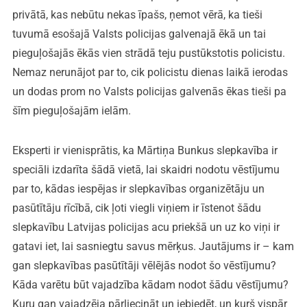
privātā, kas nebūtu nekas īpašs, ņemot vērā, ka tieši
tuvumā esošajā Valsts policijas galvenajā ēkā un tai
pieguļošajās ēkās vien strādā teju pustūkstotis policistu.
Nemaz nerunājot par to, cik policistu dienas laikā ierodas
un dodas prom no Valsts policijas galvenās ēkas tieši pa
šīm pieguļošajām ielām.
Eksperti ir vienisprātis, ka Mārtiņa Bunkus slepkavība ir
speciāli izdarīta šādā vietā, lai skaidri nodotu vēstījumu
par to, kādas iespējas ir slepkavības organizētāju un
pasūtītāju rīcībā, cik ļoti viegli viņiem ir īstenot šādu
slepkavību Latvijas policijas acu priekšā un uz ko viņi ir
gatavi iet, lai sasniegtu savus mērķus. Jautājums ir – kam
gan slepkavības pasūtītāji vēlējās nodot šo vēstījumu?
Kāda varētu būt vajadzība kādam nodot šādu vēstījumu?
Kuru gan vajadzēja pārliecināt un iebiedēt, un kurš vispār