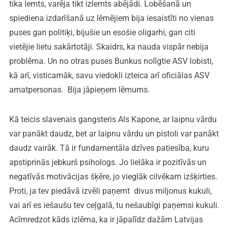
tika lemts, varēja tikt izlemts abējādi. Lobēšanā un
spiediena izdarīšanā uz lēmējiem bija iesaistīti no vienas
puses gan politiķi, bijušie un esošie oligarhi, gan citi
vietējie lietu sakārtotāji. Skaidrs, ka nauda vispār nebija
problēma. Un no otras puses Bunkus nolīgtie ASV lobisti,
kā arī, visticamāk, savu viedokli izteica arī oficiālas ASV
amatpersonas. Bija jāpieņem lēmums.
Kā teicis slavenais gangsteris Als Kapone, ar laipnu vārdu
var panākt daudz, bet ar laipnu vārdu un pistoli var panākt
daudz vairāk. Tā ir fundamentāla dzīves patiesība, kuru
apstiprinās jebkurš psihologs. Jo lielāka ir pozitīvās un
negatīvās motivācijas šķēre, jo vieglāk cilvēkam izšķirties.
Proti, ja tev piedāvā izvēli paņemt divus miljonus kukuli,
vai arī es iešaušu tev ceļgalā, tu nešaubīgi paņemsi kukuli.
Acīmredzot kāds izlēma, ka ir jāpalīdz dažām Latvijas