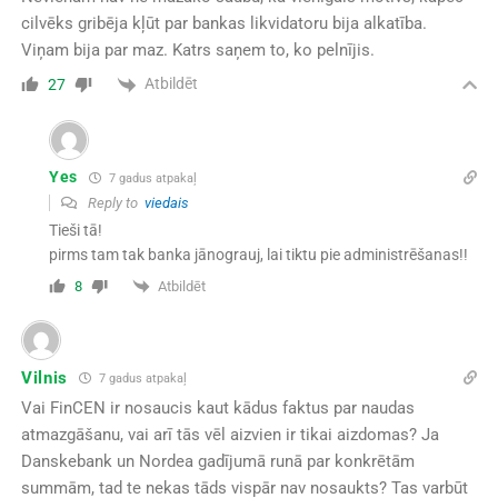
cilvēks gribēja kļūt par bankas likvidatoru bija alkatība.
Viņam bija par maz. Katrs saņem to, ko pelnījis.
Atbildēt
27
Yes
7 gadus atpakaļ
Reply to
viedais
Tieši tā!
pirms tam tak banka jānograuj, lai tiktu pie administrēšanas!!
Atbildēt
8
Vilnis
7 gadus atpakaļ
Vai FinCEN ir nosaucis kaut kādus faktus par naudas
atmazgāšanu, vai arī tās vēl aizvien ir tikai aizdomas? Ja
Danskebank un Nordea gadījumā runā par konkrētām
summām, tad te nekas tāds vispār nav nosaukts? Tas varbūt