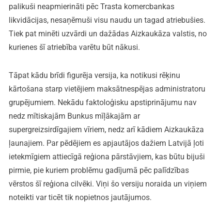
palikuši neapmierināti pēc Trasta komercbankas
likvidācijas, nesaņēmuši visu naudu un tagad atriebušies.
Tiek pat minēti uzvārdi un dažādas Aizkaukāza valstis, no
kurienes šī atriebība varētu būt nākusi.
Tāpat kādu brīdi figurēja versija, ka notikusi rēķinu
kārtošana starp vietējiem maksātnespējas administratoru
grupējumiem. Nekādu faktoloģisku apstiprinājumu nav
nedz mītiskajām Bunkus mīļākajām ar
supergreizsirdīgajiem vīriem, nedz arī kādiem Aizkaukāza
ļaunajiem. Par pēdējiem es apjautājos dažiem Latvijā ļoti
ietekmīgiem attiecīgā reģiona pārstāvjiem, kas būtu bijuši
pirmie, pie kuriem problēmu gadījumā pēc palīdzības
vērstos šī reģiona cilvēki. Viņi šo versiju noraida un viņiem
noteikti var ticēt tik nopietnos jautājumos.