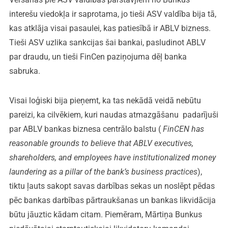
interešu viedokļa ir saprotama, jo tieši ASV valdība bija tā,
kas atklāja visai pasaulei, kas patiesībā ir ABLV bizness.
Tieši ASV uzlika sankcijas šai bankai, pasludinot ABLV
par draudu, un tieši FinCen paziņojuma dēļ banka
sabruka.
Visai loģiski bija pieņemt, ka tas nekādā veidā nebūtu
pareizi, ka cilvēkiem, kuri naudas atmazgāšanu padarījuši
par ABLV bankas biznesa centrālo balstu (
FinCEN has
reasonable grounds to believe that ABLV executives,
shareholders, and employees have institutionalized money
laundering as a pillar of the bank’s business practices
),
tiktu ļauts sakopt savas darbības sekas un noslēpt pēdas
pēc bankas darbības pārtraukšanas un bankas likvidācija
būtu jāuztic kādam citam. Piemēram, Mārtiņa Bunkus