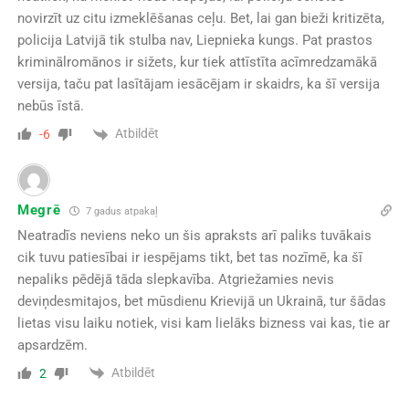
novirzīt uz citu izmeklēšanas ceļu. Bet, lai gan bieži kritizēta,
policija Latvijā tik stulba nav, Liepnieka kungs. Pat prastos
kriminālromānos ir sižets, kur tiek attīstīta acīmredzamākā
versija, taču pat lasītājam iesācējam ir skaidrs, ka šī versija
nebūs īstā.
Atbildēt
-6
Megrē
7 gadus atpakaļ
Neatradīs neviens neko un šis apraksts arī paliks tuvākais
cik tuvu patiesībai ir iespējams tikt, bet tas nozīmē, ka šī
nepaliks pēdējā tāda slepkavība. Atgriežamies nevis
deviņdesmitajos, bet mūsdienu Krievijā un Ukrainā, tur šādas
lietas visu laiku notiek, visi kam lielāks bizness vai kas, tie ar
apsardzēm.
Atbildēt
2