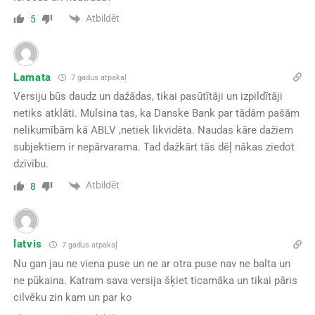
Atbildēt
5
Lamata
7 gadus atpakaļ
Versiju būs daudz un dažādas, tikai pasūtītāji un izpildītāji
netiks atklāti. Mulsina tas, ka Danske Bank par tādām pašām
nelikumībām kā ABLV ,netiek likvidēta. Naudas kāre dažiem
subjektiem ir nepārvarama. Tad dažkārt tās dēļ nākas ziedot
dzīvību.
Atbildēt
8
latvis
7 gadus atpakaļ
Nu gan jau ne viena puse un ne ar otra puse nav ne balta un
ne pūkaina. Katram sava versija šķiet ticamāka un tikai pāris
cilvēku zin kam un par ko