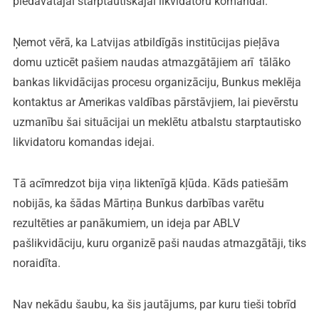
piedāvātajai starptautiskajai likvidatoru komandai.
Ņemot vērā, ka Latvijas atbildīgās institūcijas pieļāva
domu uzticēt pašiem naudas atmazgātājiem arī tālāko
bankas likvidācijas procesu organizāciju, Bunkus meklēja
kontaktus ar Amerikas valdības pārstāvjiem, lai pievērstu
uzmanību šai situācijai un meklētu atbalstu starptautisko
likvidatoru komandas idejai.
Tā acīmredzot bija viņa liktenīgā kļūda. Kāds patiešām
nobijās, ka šādas Mārtiņa Bunkus darbības varētu
rezultēties ar panākumiem, un ideja par ABLV
pašlikvidāciju, kuru organizē paši naudas atmazgātāji, tiks
noraidīta.
Nav nekādu šaubu, ka šis jautājums, par kuru tieši tobrīd