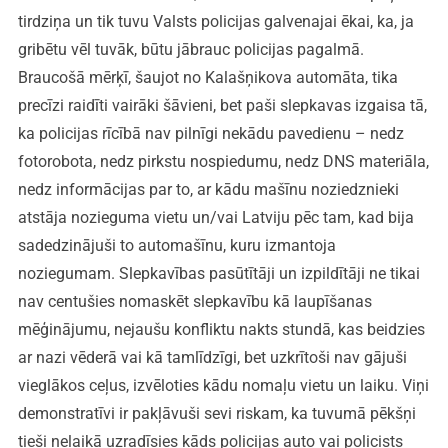
tirdziņa un tik tuvu Valsts policijas galvenajai ēkai, ka, ja
gribētu vēl tuvāk, būtu jābrauc policijas pagalmā.
Braucošā mērķī, šaujot no Kalašņikova automāta, tika
precīzi raidīti vairāki šāvieni, bet paši slepkavas izgaisa tā,
ka policijas rīcībā nav pilnīgi nekādu pavedienu – nedz
fotorobota, nedz pirkstu nospiedumu, nedz DNS materiāla,
nedz informācijas par to, ar kādu mašīnu noziedznieki
atstāja nozieguma vietu un/vai Latviju pēc tam, kad bija
sadedzinājuši to automašīnu, kuru izmantoja
noziegumam. Slepkavības pasūtītāji un izpildītāji ne tikai
nav centušies nomaskēt slepkavību kā laupīšanas
mēģinājumu, nejaušu konfliktu nakts stundā, kas beidzies
ar nazi vēderā vai kā tamlīdzīgi, bet uzkrītoši nav gājuši
vieglākos ceļus, izvēloties kādu nomaļu vietu un laiku. Viņi
demonstratīvi ir pakļāvuši sevi riskam, ka tuvumā pēkšņi
tieši nelaikā uzradīsies kāds policijas auto vai policists