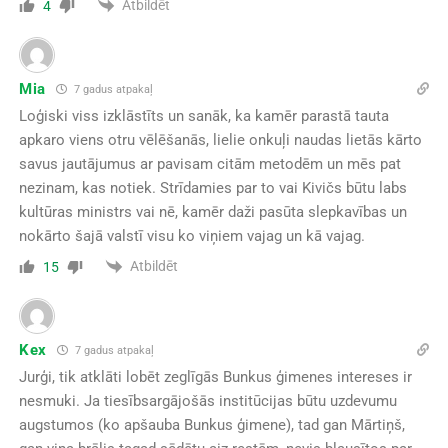
Atbildēt
4
Mia
7 gadus atpakaļ
Loģiski viss izklāstīts un sanāk, ka kamēr parastā tauta
apkaro viens otru vēlēšanās, lielie onkuļi naudas lietās kārto
savus jautājumus ar pavisam citām metodēm un mēs pat
nezinam, kas notiek. Strīdamies par to vai Kivičs būtu labs
kultūras ministrs vai nē, kamēr daži pasūta slepkavības un
nokārto šajā valstī visu ko viņiem vajag un kā vajag.
Atbildēt
15
Kex
7 gadus atpakaļ
Jurģi, tik atklāti lobēt zeglīgās Bunkus ģimenes intereses ir
nesmuki. Ja tiesībsargājošās institūcijas būtu uzdevumu
augstumos (ko apšauba Bunkus ģimene), tad gan Mārtiņš,