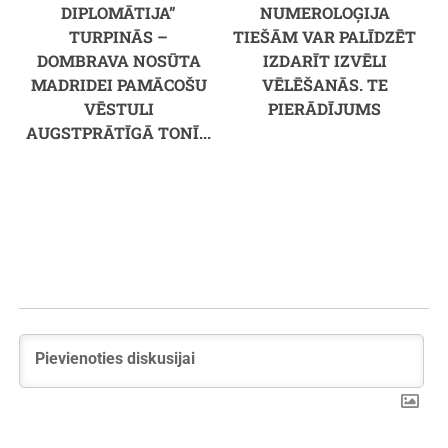
DIPLOMĀTIJA”
NUMEROLOĢIJA
TURPINĀS –
TIEŠĀM VAR PALĪDZĒT
DOMBRAVA NOSŪTA
IZDARĪT IZVĒLI
MADRIDEI PAMĀCOŠU
VĒLĒŠANĀS. TE
VĒSTULI
PIERĀDĪJUMS
AUGSTPRĀTĪGĀ TONĪ...