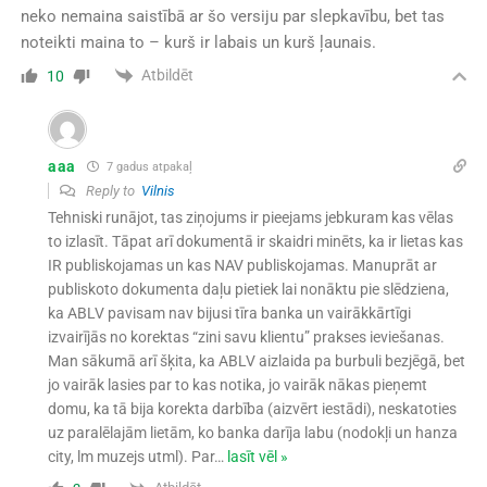
neko nemaina saistībā ar šo versiju par slepkavību, bet tas
noteikti maina to – kurš ir labais un kurš ļaunais.
Atbildēt
10
aaa
7 gadus atpakaļ
Reply to
Vilnis
Tehniski runājot, tas ziņojums ir pieejams jebkuram kas vēlas
to izlasīt. Tāpat arī dokumentā ir skaidri minēts, ka ir lietas kas
IR publiskojamas un kas NAV publiskojamas. Manuprāt ar
publiskoto dokumenta daļu pietiek lai nonāktu pie slēdziena,
ka ABLV pavisam nav bijusi tīra banka un vairākkārtīgi
izvairījās no korektas “zini savu klientu” prakses ieviešanas.
Man sākumā arī šķita, ka ABLV aizlaida pa burbuli bezjēgā, bet
jo vairāk lasies par to kas notika, jo vairāk nākas pieņemt
domu, ka tā bija korekta darbība (aizvērt iestādi), neskatoties
uz paralēlajām lietām, ko banka darīja labu (nodokļi un hanza
city, lm muzejs utml). Par
…
lasīt vēl »