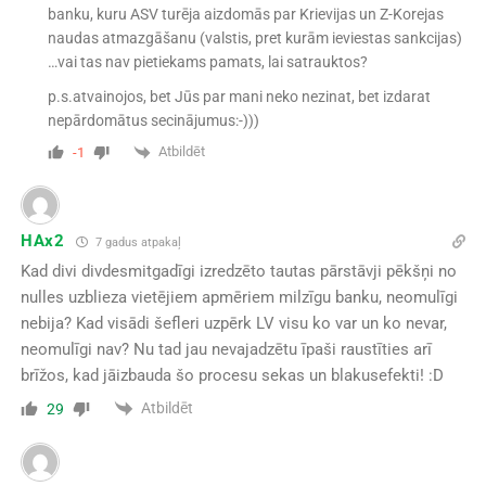
banku, kuru ASV turēja aizdomās par Krievijas un Z-Korejas
naudas atmazgāšanu (valstis, pret kurām ieviestas sankcijas)
…vai tas nav pietiekams pamats, lai satrauktos?
p.s.atvainojos, bet Jūs par mani neko nezinat, bet izdarat
nepārdomātus secinājumus:-)))
Atbildēt
-1
HAx2
7 gadus atpakaļ
Kad divi divdesmitgadīgi izredzēto tautas pārstāvji pēkšņi no
nulles uzblieza vietējiem apmēriem milzīgu banku, neomulīgi
nebija? Kad visādi šefleri uzpērk LV visu ko var un ko nevar,
neomulīgi nav? Nu tad jau nevajadzētu īpaši raustīties arī
brīžos, kad jāizbauda šo procesu sekas un blakusefekti! :D
Atbildēt
29