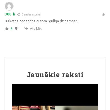
300 h
2 gadus atpakaļ
Izskatās pēc tādas autora ”gulbja dziesmas”.
Atbildēt
8
Jaunākie raksti