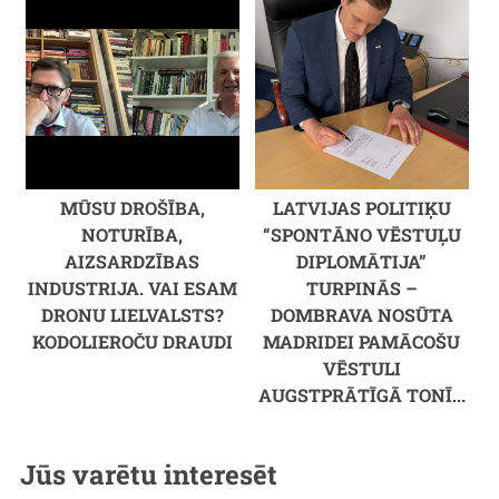
MŪSU DROŠĪBA,
LATVIJAS POLITIĶU
NOTURĪBA,
“SPONTĀNO VĒSTUĻU
AIZSARDZĪBAS
DIPLOMĀTIJA”
INDUSTRIJA. VAI ESAM
TURPINĀS –
DRONU LIELVALSTS?
DOMBRAVA NOSŪTA
KODOLIEROČU DRAUDI
MADRIDEI PAMĀCOŠU
VĒSTULI
AUGSTPRĀTĪGĀ TONĪ...
Jūs varētu interesēt