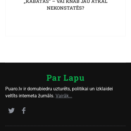
„KABATĀS” – VAI KNAB JAU ATKAL
NEKONSTATĒS?
Par Lapu
Puaro.lv ir domubiedru uzturēts, politikai un izklaidei
veltīts interneta žurnāls.
Vairāk...