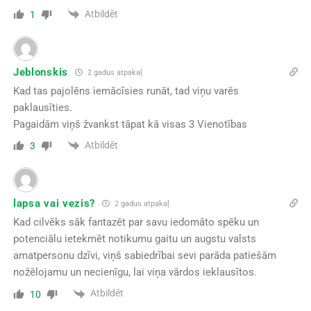
Atbildēt
1
Jeblonskis
2 gadus atpakaļ
Kad tas pajolēns iemācīsies runāt, tad viņu varēs
paklausīties.
Pagaidām viņš žvankst tāpat kā visas 3 Vienotības
Atbildēt
3
lapsa vai vezis?
2 gadus atpakaļ
Kad cilvēks sāk fantazēt par savu iedomāto spēku un
potenciālu ietekmēt notikumu gaitu un augstu valsts
amatpersonu dzīvi, viņš sabiedrībai sevi parāda patiešām
nožēlojamu un necienīgu, lai viņa vārdos ieklausītos.
Atbildēt
10