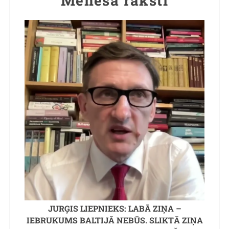
Mēneša raksti
JURĢIS LIEPNIEKS: LABĀ ZIŅA –
IEBRUKUMS BALTIJĀ NEBŪS. SLIKTĀ ZIŅA