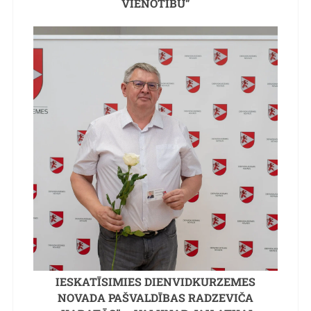
VIENOTĪBU”
IESKATĪSIMIES DIENVIDKURZEMES
NOVADA PAŠVALDĪBAS RADZEVIČA