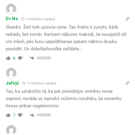
Dr.No
9 mēnešus atpakaļ
Skaidrs. Šeit tiek uzsista cena. Tas frukts ir jurists, kāds
nekāds, bet tomēr. Kariņam nāksies maksāt, lai neuzpeld vēl
citi mēsli, pēc kuru uzpeldēšanas pašam nāktos drusku
pasēdēt. Un dubultpilsonība nelīdzēs…
Atbildēt
6
Jefiņš
9 mēnešus atpakaļ
Tas, ka uzrakstīts tā, ka pat pieredzējis ierēdnis nevar
saprast, norāda uz iepriekš nolemtu rezultātu, lai nevarētu
tiesas prāvai sagatavoties.
Atbildēt
7