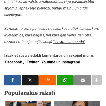
ministri, kā arī valsts amatpersonas, viņu parādsaistību
apjomu, iepriekšējo pieredzi, partiju maiņu un citus
sasniegumus.
Savukārt to, kurš patiesībā nosaka, kas notiek Latvijā, kurš
ir ietekmīgs, kurš bagāts, bet kurš gan viens, gan otrs,
uzziniet mūsu jaunajā sadaļā
“Ietekme un nauda”
.
Izsakiet savu viedokli komentāros un sekojiet mums
Facebook ,
Twitter
,
Youtube
un
Instagram
!
Populārākie raksti