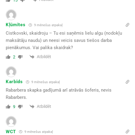
Kļūmītes
9 mēnešus atpakaļ
Cistkovski, skaidroju – Tu esi saņēmis lielu algu (nodokļu
maksātāju naudu) un neesi veicis savus tiešos darba
pienākumus. Vai palika skaidrak?
Atbildēt
2
Karbīds
9 mēnešus atpakaļ
Rabarbera skapka gadījumā arī atrāvās šoferis, nevis
Rabarbers.
Atbildēt
9
WCT
9 mēnešus atpakaļ