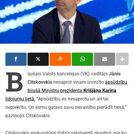
B
ijušais Valsts kancelejas (VK) vadītājs
Jānis
Citskovskis
nesaprot viņam izvirzīto
apsūdzību
bijušā Ministru prezidenta
Krišjāņa Kariņa
lidojumu lietā.
“Apsūdzību es nesaprotu un arī tai
nepiekrītu. Un esmu gatavs savu nevainību pierādīt tiesā,”
paziņojis Citskovskis.
Citskovskis prokuratūrai lūdzis rakstveidā skaidrot, par ko