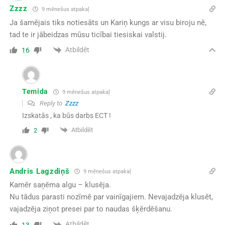
Zzzz
9 mēnešus atpakaļ
Ja šamējais tiks notiesāts un Kariņ kungs ar visu biroju nē,
tad te ir jābeidzas mūsu ticībai tiesiskai valstij.
Atbildēt
16
Temida
9 mēnešus atpakaļ
Reply to
Zzzz
Izskatās , ka būs darbs ECT !
Atbildēt
2
Andris Lagzdiņš
9 mēnešus atpakaļ
Kamēr saņēma algu – klusēja.
Nu tādus parasti nozīmē par vainīgajiem. Nevajadzēja klusēt,
vajadzēja ziņot presei par to naudas šķērdēšanu.
Atbildēt
13