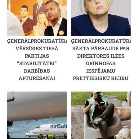
ĢENERĀLPROKURATŪRA
ĢENERĀLPROKURATŪRĀ
VĒRSĪSIES TIESĀ
SĀKTA PĀRBAUDE PAR
PARTIJAS
DIREKTORES ILZES
“STABILITĀTEI”
GRĪNHOFAS
DARBĪBAS
IESPĒJAMU
APTURĒŠANAI
PRETTIESISKU RĪCĪBU