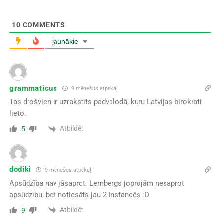
10
COMMENTS
jaunākie
grammaticus
9 mēnešus atpakaļ
Tas drošvien ir uzrakstīts padvalodā, kuru Latvijas birokrati
lieto.
Atbildēt
5
dodiki
9 mēnešus atpakaļ
Apsūdzība nav jāsaprot. Lembergs joprojām nesaprot
apsūdzību, bet notiesāts jau 2 instancēs :D
Atbildēt
9