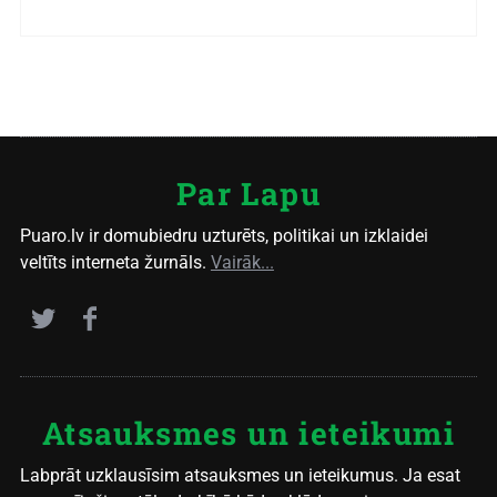
Par Lapu
Puaro.lv ir domubiedru uzturēts, politikai un izklaidei
veltīts interneta žurnāls.
Vairāk...
Atsauksmes un ieteikumi
Labprāt uzklausīsim atsauksmes un ieteikumus. Ja esat