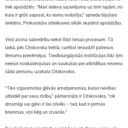
tiek apsūdzēts. “Man iedeva sacerējumu uz trim lapām, no
kura ir grūti saprast, ko esmu nodarījis,” sprieda bijušais
ierēdnis. Prokuratūra atteikusies sīkāk skaidrot apsūdzību.
Viņš aicina sabiedrību sekot līdzi tiesas procesam. Tā
laikā, pēc Citskovska teiktā, varēšot ieraudzīt patiesos
lēmumu pieņēmējus. Tiesībsargājošās institūcijas līdz šim
neesot noskaidrojušas un saukušas pie atbildības nevienu
šādu personu, uzskata Citskovskis.
“Tiks izgaismotas gļēvās amatpersonas, kuras nevēlas
atbildēt par savu rīcību,” pārliecināts ir Citskovskis, “cik
drosmīgi vai gļēvi ir šie cilvēki – tad, kad ir pirmās
briesmas, viņi bēg un izvairās.”