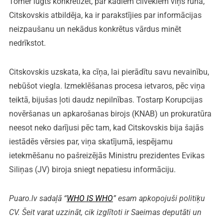
Tomēr lūgts konkretizēt, par kādiem cilvēkiem viņš runā,
Citskovskis atbildēja, ka ir parakstījies par informācijas
neizpaušanu un nekādus konkrētus vārdus minēt
nedrīkstot.
Citskovskis uzskata, ka cīņa, lai pierādītu savu nevainību,
nebūšot viegla. Izmeklēšanas procesa ietvaros, pēc viņa
teiktā, bijušas ļoti daudz nepilnības. Tostarp Korupcijas
novēršanas un apkarošanas birojs (KNAB) un prokuratūra
neesot neko darījusi pēc tam, kad Citskovskis bija šajās
iestādēs vērsies par, viņa skatījumā, iespējamu
ietekmēšanu no pašreizējās Ministru prezidentes Evikas
Siliņas (JV) biroja sniegt nepatiesu informāciju.
Puaro.lv sadaļā “
WHO IS WHO
” esam apkopojuši politiķu
CV. Šeit varat uzzināt, cik izglītoti ir Saeimas deputāti un