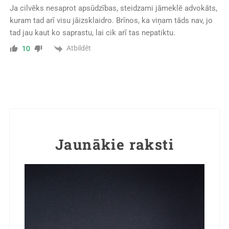
Ja cilvēks nesaprot apsūdzības, steidzami jāmeklē advokāts,
kuram tad arī visu jāizsklaidro. Brīnos, ka viņam tāds nav, jo
tad jau kaut ko saprastu, lai cik arī tas nepatiktu.
Atbildēt
10
Jaunākie raksti