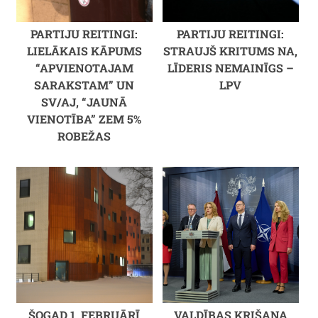
PARTIJU REITINGI:
PARTIJU REITINGI:
LIELĀKAIS KĀPUMS
STRAUJŠ KRITUMS NA,
“APVIENOTAJAM
LĪDERIS NEMAINĪGS –
SARAKSTAM” UN
LPV
SV/AJ, “JAUNĀ
VIENOTĪBA” ZEM 5%
ROBEŽAS
ŠOGAD 1. FEBRUĀRĪ
VALDĪBAS KRIŠANA