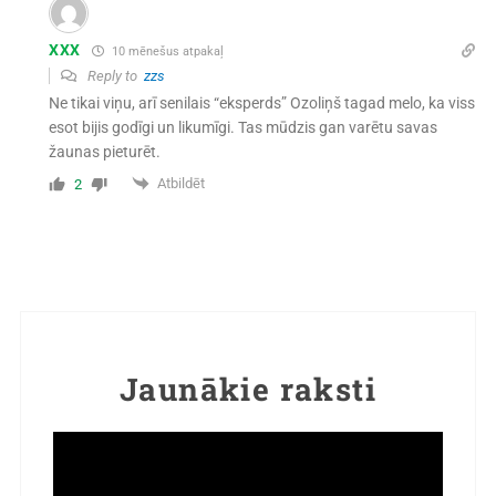
XXX
10 mēnešus atpakaļ
Reply to
zzs
Ne tikai viņu, arī senilais “eksperds” Ozoliņš tagad melo, ka viss
esot bijis godīgi un likumīgi. Tas mūdzis gan varētu savas
žaunas pieturēt.
Atbildēt
2
Jaunākie raksti