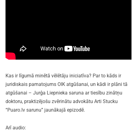
Kas ir līgumā minētā vēlētāju iniciatīva? Par to kāds ir
juridiskais pamatojums OIK atgūšanai, un kādi ir plāni tā
atgūšanai – Jurģa Liepnieka saruna ar tiesību zinātņu
doktoru, praktizējošu zvērinātu advokātu Arti Stucku
“Puaro.lv sarunu” jaunākajā epizodē.
Arī audio: