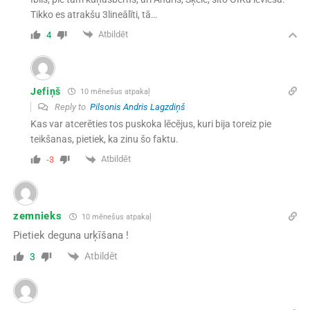
Tikko es atrakšu 3lineālīti, tā…
Atbildēt
4
Jefiņš
10 mēnešus atpakaļ
Reply to
Pilsonis Andris Lagzdiņš
Kas var atcerēties tos puskoka lēcējus, kuri bija toreiz pie
teikšanas, pietiek, ka zinu šo faktu.
Atbildēt
-3
zemnieks
10 mēnešus atpakaļ
Pietiek deguna urķīšana !
Atbildēt
3