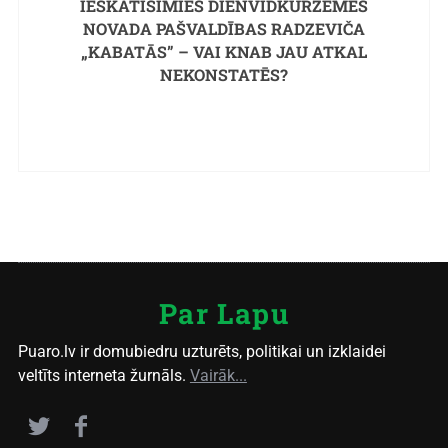
IESKATĪSIMIES DIENVIDKURZEMES
NOVADA PAŠVALDĪBAS RADZEVIČA
„KABATĀS” – VAI KNAB JAU ATKAL
NEKONSTATĒS?
Par Lapu
Puaro.lv ir domubiedru uzturēts, politikai un izklaidei
veltīts interneta žurnāls.
Vairāk...