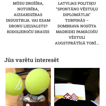
MŪSU DROŠĪBA,
LATVIJAS POLITIĶU
NOTURĪBA,
“SPONTĀNO VĒSTUĻU
AIZSARDZĪBAS
DIPLOMĀTIJA”
INDUSTRIJA. VAI ESAM
TURPINĀS –
DRONU LIELVALSTS?
DOMBRAVA NOSŪTA
KODOLIEROČU DRAUDI
MADRIDEI PAMĀCOŠU
VĒSTULI
AUGSTPRĀTĪGĀ TONĪ...
Jūs varētu interesēt