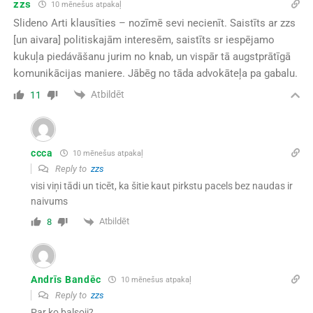
zzs
10 mēnešus atpakaļ
Slideno Arti klausīties – nozīmē sevi necienīt. Saistīts ar zzs
[un aivara] politiskajām interesēm, saistīts sr iespējamo
kukuļa piedávāšanu jurim no knab, un vispār tā augstprātīgā
komunikācijas maniere. Jābēg no tāda advokāteļa pa gabalu.
Atbildēt
11
ccca
10 mēnešus atpakaļ
Reply to
zzs
visi viņi tādi un ticēt, ka šitie kaut pirkstu pacels bez naudas ir
naivums
Atbildēt
8
Andrīs Bandēc
10 mēnešus atpakaļ
Reply to
zzs
Par ko balsoji?