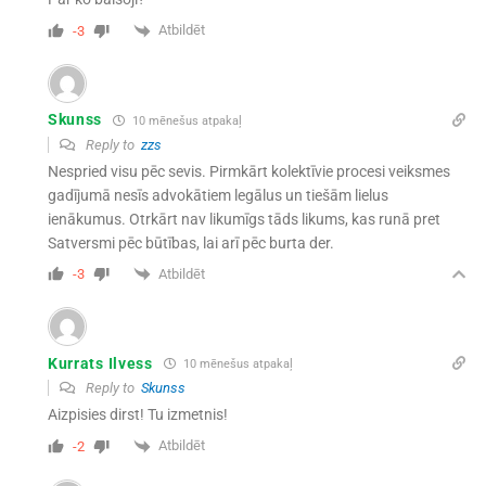
Atbildēt
-3
Skunss
10 mēnešus atpakaļ
Reply to
zzs
Nespried visu pēc sevis. Pirmkārt kolektīvie procesi veiksmes
gadījumā nesīs advokātiem legālus un tiešām lielus
ienākumus. Otrkārt nav likumīgs tāds likums, kas runā pret
Satversmi pēc būtības, lai arī pēc burta der.
Atbildēt
-3
Kurrats Ilvess
10 mēnešus atpakaļ
Reply to
Skunss
Aizpisies dirst! Tu izmetnis!
Atbildēt
-2