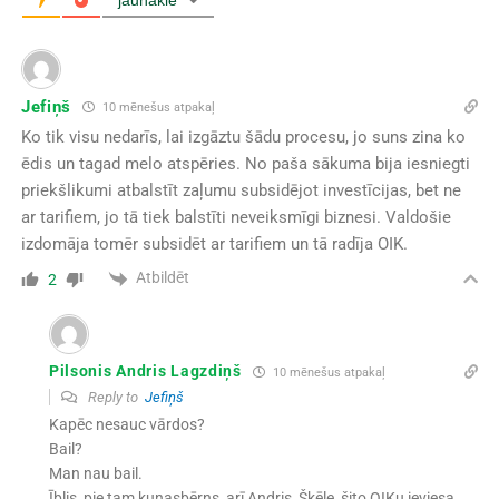
jaunākie
Jefiņš
10 mēnešus atpakaļ
Ko tik visu nedarīs, lai izgāztu šādu procesu, jo suns zina ko
ēdis un tagad melo atspēries. No paša sākuma bija iesniegti
priekšlikumi atbalstīt zaļumu subsidējot investīcijas, bet ne
ar tarifiem, jo tā tiek balstīti neveiksmīgi biznesi. Valdošie
izdomāja tomēr subsidēt ar tarifiem un tā radīja OIK.
Atbildēt
2
Pilsonis Andris Lagzdiņš
10 mēnešus atpakaļ
Reply to
Jefiņš
Kapēc nesauc vārdos?
Bail?
Man nau bail.
Īblis, pie tam kuņasbērns, arī Andris, Šķēle, šito OIKu ieviesa.