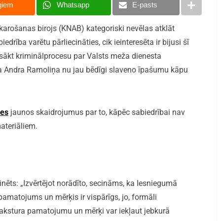
giem
Whatsapp
E-pasts
karošanas birojs (KNAB) kategoriski nevēlas atklāt
drība varētu pārliecināties, cik ieinteresēta ir bijusi šī
ākt kriminālprocesu par Valsts meža dienesta
a Andra Ramoliņa nu jau bēdīgi slaveno īpašumu kāpu
es
jaunos skaidrojumus par to, kāpēc sabiedrībai nav
ateriāliem.
ēts: „Izvērtējot norādīto, secināms, ka Iesniegumā
amatojums un mērķis ir vispārīgs, jo, formāli
a rakstura pamatojumu un mērķi var iekļaut jebkurā