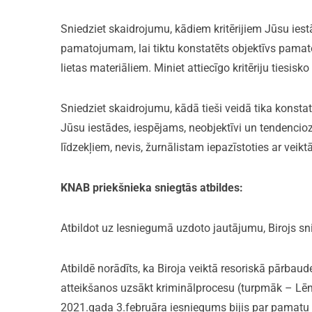
Sniedziet skaidrojumu, kādiem kritērijiem Jūsu ies
pamatojumam, lai tiktu konstatēts objektīvs pamat
lietas materiāliem. Miniet attiecīgo kritēriju tiesis
Sniedziet skaidrojumu, kādā tieši veidā tika konst
Jūsu iestādes, iespējams, neobjektīvi un tendencio
līdzekļiem, nevis, žurnālistam iepazīstoties ar vei
KNAB priekšnieka sniegtās atbildes:
Atbildot uz Iesniegumā uzdoto jautājumu, Birojs s
Atbildē norādīts, ka Biroja veiktā resoriskā pārb
atteikšanos uzsākt kriminālprocesu (turpmāk – Lēm
2021.gada 3.februāra iesniegums bijis par pamatu