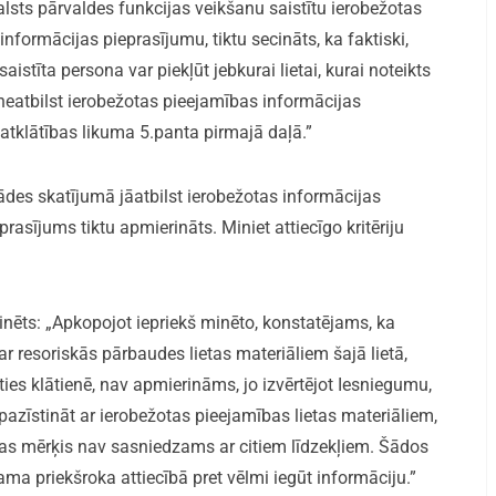
alsts pārvaldes funkcijas veikšanu saistītu ierobežotas
nformācijas pieprasījumu, tiktu secināts, ka faktiski,
saistīta persona var piekļūt jebkurai lietai, kurai noteikts
neatbilst ierobežotas pieejamības informācijas
atklātības likuma 5.panta pirmajā daļā.”
ādes skatījumā jāatbilst ierobežotas informācijas
sījums tiktu apmierināts. Miniet attiecīgo kritēriju
nēts: „Apkopojot iepriekš minēto, konstatējams, ka
r resoriskās pārbaudes lietas materiāliem šajā lietā,
īties klātienē, nav apmierināms, jo izvērtējot Iesniegumu,
azīstināt ar ierobežotas pieejamības lietas materiāliem,
nas mērķis nav sasniedzams ar citiem līdzekļiem. Šādos
ma priekšroka attiecībā pret vēlmi iegūt informāciju.”