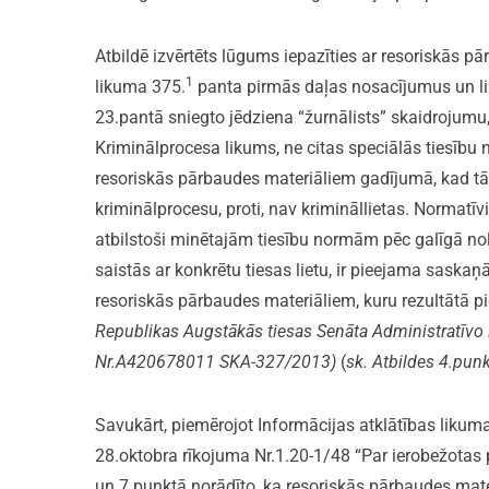
Atbildē izvērtēts lūgums iepazīties ar resoriskās p
1
likuma 375.
panta pirmās daļas nosacījumus un li
23.pantā sniegto jēdziena “žurnālists” skaidrojumu,
Kriminālprocesa likums, ne citas speciālās tiesību
resoriskās pārbaudes materiāliem gadījumā, kad tā
kriminālprocesu, proti, nav krimināllietas. Normatīv
atbilstoši minētajām tiesību normām pēc galīgā no
saistās ar konkrētu tiesas lietu, ir pieejama saskaņā
resoriskās pārbaudes materiāliem, kuru rezultātā 
Republikas Augstākās tiesas Senāta Administratīvo
Nr.A420678011
SKA-327/2013
)
(
sk. Atbildes 4.pun
Savukārt, piemērojot Informācijas atklātības likum
28.oktobra rīkojuma Nr.1.20-1/48 “Par ierobežotas
un 7.punktā norādīto, ka resoriskās pārbaudes mater