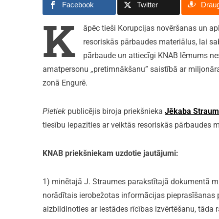
Facebook
Twitter
Drau
K
āpēc tieši Korupcijas novēršanas un ap
resoriskās pārbaudes materiālus, lai sabie
pārbaude un attiecīgi KNAB lēmums nes
amatpersonu „pretimnākšanu” saistībā ar miljonār
zonā Engurē.
Pietiek
publicējis biroja priekšnieka
Jēkaba Straum
tiesību iepazīties ar veiktās resoriskās pārbaudes m
KNAB priekšniekam uzdotie jautājumi:
1) minētajā J. Straumes parakstītajā dokumentā min
norādītais ierobežotas informācijas pieprasīšanas p
aizbildinoties ar iestādes rīcības izvērtēšanu, tād