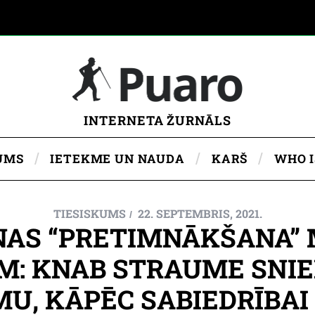
INTERNETA ŽURNĀLS
UMS
IETEKME UN NAUDA
KARŠ
WHO 
TIESISKUMS
22. SEPTEMBRIS, 2021.
AS “PRETIMNĀKŠANA”
: KNAB STRAUME SNIE
U, KĀPĒC SABIEDRĪBAI 