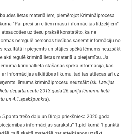
ārbaudes lietas materiāliem, piemērojot Kriminālprocesa
kuma “Par presi un citiem masu informācijas līdzekļiem”
 atsaucoties uz tiesu praksē konstatēto, ka ne
 normas neregulē personas tiesības saņemt informāciju no
s rezultātā ir pieņemts un stājies spēkā lēmums neuzsākt
ie akti regulē krimināllietas materiālu pieejamību. Ja
lēmuma krimināllietā stāšanās spēkā informācija, kas
 ar Informācijas atklātības likumu, tad tas attiecas arī uz
pieņemts lēmums kriminālprocesu neuzsākt (
sk. Latvijas
 lietu departamenta
2013.gada 26.aprīļa lēmumu lietā
ktu un 4.1.apakšpunktu
).
a 5.panta trešo daļu un Biroja priekšnieka 2020.gada
 pieejamības informācijas sarakstu” 1.pielikumā 1.punktā
iāli, tajā skaitā materiāli par atteikšanos uzsākt