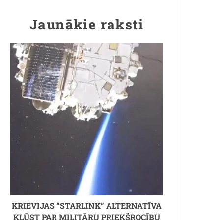
Jaunākie raksti
KRIEVIJAS “STARLINK” ALTERNATĪVA
KĻŪST PAR MILITĀRU PRIEKŠROCĪBU