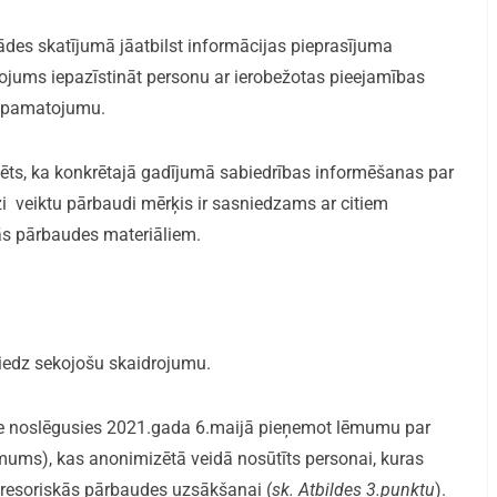
tādes skatījumā jāatbilst informācijas pieprasījuma
ojums iepazīstināt personu ar ierobežotas pieejamības
ko pamatojumu.
atēts, ka konkrētajā gadījumā sabiedrības informēšanas par
zi veiktu pārbaudi mērķis ir sasniedzams ar citiem
ktās pārbaudes materiāliem.
niedz sekojošu skaidrojumu.
aude noslēgusies 2021.gada 6.maijā pieņemot lēmumu par
ums), kas anonimizētā veidā nosūtīts personai, kuras
 resoriskās pārbaudes uzsākšanai (
sk. Atbildes 3.punktu
).