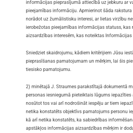
informācijas pieprasījumā attiecībā uz jebkuru ar v
pieejamības informāciju. Apmierinot šāda rakstura i
norādot uz žurnālistisku interesi, ar lietas virzību ne
ierobežotas pieejamības informācijas statuss, kas 
aizsardzības interesēm, kas noteiktas Informācijas 
Sniedziet skaidrojumu, kādiem kritērijiem Jūsu iest
pieprasīšanas pamatojumam un mērķim, lai šis piepra
tiesisko pamatojumu.
2) minētajā J. Straumes parakstītajā dokumentā mi
personas iesniegumā pieteiktais lūgums iepazīties a
nosūtot tos vai arī nodrošināt iespēju ar tiem iepaz
netika konstatēts objektīvs pamatojums personu iep
kā arī netika konstatēts, ka sabiedrības informēša
apstākļos informācijas aizsardzības mērķim ir doda