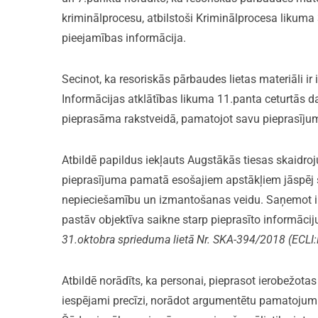
kriminālprocesu, atbilstoši Kriminālprocesa likuma
pieejamības informācija.
Secinot, ka resoriskās pārbaudes lietas materiāli i
Informācijas atklātības likuma 11.panta ceturtās d
pieprasāma rakstveidā, pamatojot savu pieprasījum
Atbildē papildus iekļauts Augstākās tiesas skaidro
pieprasījuma pamatā esošajiem apstākļiem jāspēj s
nepieciešamību un izmantošanas veidu. Saņemot info
pastāv objektīva saikne starp pieprasīto informāciju
31.oktobra sprieduma lietā Nr. SKA-394/2018 (ECL
Atbildē norādīts, ka personai, pieprasot ierobežota
iespējami precīzi, norādot argumentētu pamatojum