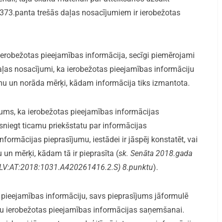
 373.panta trešās daļas nosacījumiem ir ierobežotas
r ierobežotas pieejamības informācija, secīgi piemērojami
aļas nosacījumi, ka ierobežotas pieejamības informāciju
u un norāda mērķi, kādam informācija tiks izmantota.
jums, ka ierobežotas pieejamības informācijas
niegt ticamu priekšstatu par informācijas
rmācijas pieprasījumu, iestādei ir jāspēj konstatēt, vai
 un mērķi, kādam tā ir pieprasīta (
sk. Senāta 2018.gada
I:LV:AT:2018:1031.A420261416.2.S) 8.punktu
).
s pieejamības informāciju, savs pieprasījums jāformulē
u ierobežotas pieejamības informācijas saņemšanai.