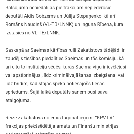
Balsojumā nepiedalījās pie frakcijām nepiederošie
deputāti Aldis Gobzems un Jūlija Stepaņenko, kā arī
Romāns Naudiņš (VL-TB/LNNK) un Inguna Rībena, kura
izstāsies no VL-TB/LNNK.
Saskaņā ar Saeimas kārtības rulli Zakatistovs tādējādi ir
zaudējis tiesības piedalīties Saeimas un tās komisiju, kā
arī citu to institūciju sēdēs, kurās Saeima viņu ir ievēlējusi
vai apstiprinājusi, līdz kriminālvajāšanas izbeigšanai vai
līdz brīdim, kad stājas spēkā notiesājošs tiesas
spriedums. Šajā laikā deputāts saņem pusi sava
atalgojuma.
Reizē Zakatistovs nolēmis turpināt ieņemt “KPV LV”
frakcijas priekšsēdētāja amatu un Finanšu ministrijas