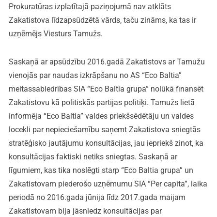
Prokuratūras izplatītajā paziņojumā nav atklāts
Zakatistova līdzapsūdzētā vārds, taču zināms, ka tas ir
uzņēmējs Viesturs Tamužs.
Saskaņā ar apsūdzību 2016.gadā Zakatistovs ar Tamužu
vienojās par naudas izkrāpšanu no AS “Eco Baltia”
meitassabiedrības SIA “Eco Baltia grupa” nolūkā finansēt
Zakatistovu kā politiskās partijas politiķi. Tamužs lietā
informēja “Eco Baltia” valdes priekšsēdētāju un valdes
locekli par nepieciešamību saņemt Zakatistova sniegtās
stratēģisko jautājumu konsultācijas, jau iepriekš zinot, ka
konsultācijas faktiski netiks sniegtas. Saskaņā ar
līgumiem, kas tika noslēgti starp “Eco Baltia grupa” un
Zakatistovam piederošo uzņēmumu SIA “Per capita”, laika
periodā no 2016.gada jūnija līdz 2017.gada maijam
Zakatistovam bija jāsniedz konsultācijas par