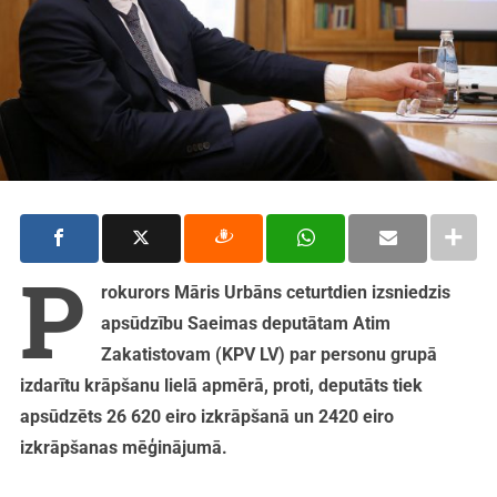
P
rokurors Māris Urbāns ceturtdien izsniedzis
apsūdzību Saeimas deputātam Atim
Zakatistovam (KPV LV) par personu grupā
izdarītu krāpšanu lielā apmērā, proti, deputāts tiek
apsūdzēts 26 620 eiro izkrāpšanā un 2420 eiro
izkrāpšanas mēģinājumā.