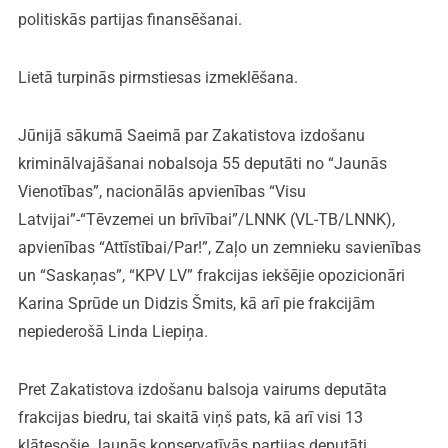
politiskās partijas finansēšanai.
Lietā turpinās pirmstiesas izmeklēšana.
Jūnijā sākumā Saeimā par Zakatistova izdošanu
kriminālvajāšanai nobalsoja 55 deputāti no “Jaunās
Vienotības”, nacionālās apvienības “Visu
Latvijai”-“Tēvzemei un brīvībai”/LNNK (VL-TB/LNNK),
apvienības “Attīstībai/Par!”, Zaļo un zemnieku savienības
un “Saskaņas”, “KPV LV” frakcijas iekšējie opozicionāri
Karina Sprūde un Didzis Šmits, kā arī pie frakcijām
nepiederošā Linda Liepiņa.
Pret Zakatistova izdošanu balsoja vairums deputāta
frakcijas biedru, tai skaitā viņš pats, kā arī visi 13
klātesošie Jaunās konservatīvās partijas deputāti.