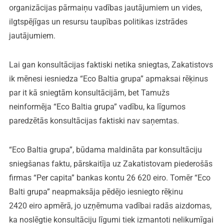
organizācijas pārmaiņu vadības jautājumiem un vides,
ilgtspējīgas un resursu taupības politikas izstrādes
jautājumiem.
Lai gan konsultācijas faktiski netika sniegtas, Zakatistovs
ik mēnesi iesniedza “Eco Baltia grupa” apmaksai rēķinus
par it kā sniegtām konsultācijām, bet Tamužs
neinformēja “Eco Baltia grupa” vadību, ka līgumos
paredzētās konsultācijas faktiski nav saņemtas.
“Eco Baltia grupa”, būdama maldināta par konsultāciju
sniegšanas faktu, pārskaitīja uz Zakatistovam piederošās
firmas “Per capita” bankas kontu 26 620 eiro. Tomēr “Eco
Balti grupa” neapmaksāja pēdējo iesniegto rēķinu
2420 eiro apmērā, jo uzņēmuma vadībai radās aizdomas,
ka noslēgtie konsultāciju līgumi tiek izmantoti nelikumīgai