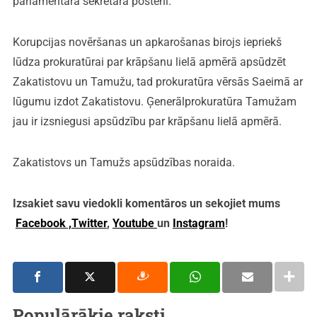
parlamentārā sekretāra posteni.
Korupcijas novēršanas un apkarošanas birojs iepriekš
lūdza prokuratūrai par krāpšanu lielā apmērā apsūdzēt
Zakatistovu un Tamužu, tad prokuratūra vērsās Saeimā ar
lūgumu izdot Zakatistovu. Ģenerālprokuratūra Tamužam
jau ir izsniegusi apsūdzību par krāpšanu lielā apmērā.
Zakatistovs un Tamužs apsūdzības noraida.
Izsakiet savu viedokli komentāros un sekojiet mums
Facebook ,
Twitter
,
Youtube
un
Instagram
!
Populārākie raksti