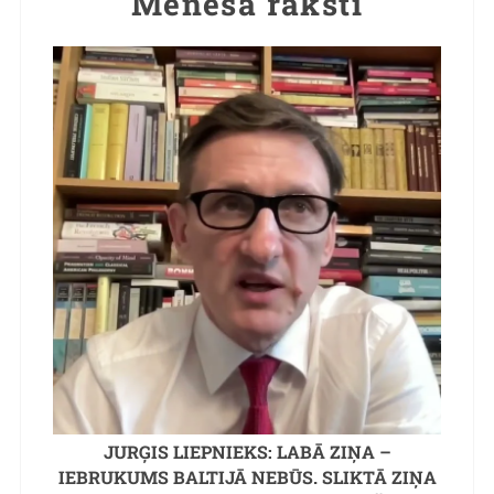
Mēneša raksti
JURĢIS LIEPNIEKS: LABĀ ZIŅA –
IEBRUKUMS BALTIJĀ NEBŪS. SLIKTĀ ZIŅA