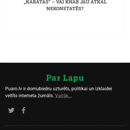
„KABATĀS” – VAI KNAB JAU ATKAL
NEKONSTATĒS?
Par Lapu
Puaro.lv ir domubiedru uzturēts, politikai un izklaidei
veltīts interneta žurnāls.
Vairāk...