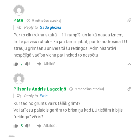
Pate
9 mēnešus atpakaļ
Reply to
Gada glezna
Par to cik trekna skaitā – 11 rumpīši un laikā naudu izņem,
Imitē pa visu rubuli – kā jau tam ir jābūt, par to nodrošina LU
strauju grimšanu universitāšu reitingos. Administratīvi
nespējīgā vadība viena pati nekad to nespētu
Atbildēt
7
Pilsonis Andris Lagzdiņš
9 mēnešus atpakaļ
Reply to
Pate
Kur tad no grunts vairs tālāk grimt?
Vai arī esu palaidis garām to brīsniņu kad LU tiešām ir bijis
“reitinga” vērts?
Atbildēt
5