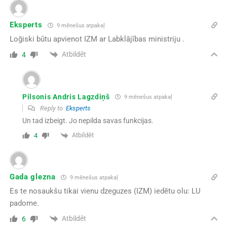
Eksperts
9 mēnešus atpakaļ
Loğiski būtu apvienot IZM ar Labklājības ministriju .
Atbildēt
4
Pilsonis Andris Lagzdiņš
9 mēnešus atpakaļ
Reply to
Eksperts
Un tad izbeigt. Jo nepilda savas funkcijas.
Atbildēt
4
Gada glezna
9 mēnešus atpakaļ
Es te nosaukšu tikai vienu dzeguzes (IZM) iedētu olu: LU
padome.
Atbildēt
6