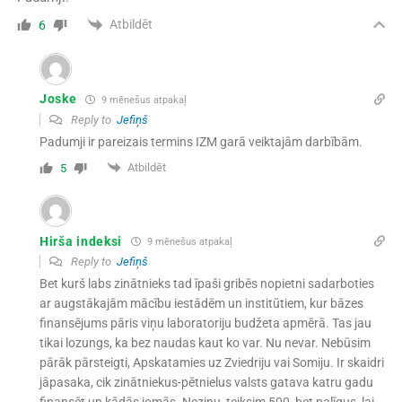
Atbildēt
6
Joske
9 mēnešus atpakaļ
Reply to
Jefiņš
Padumji ir pareizais termins IZM garā veiktajām darbībām.
Atbildēt
5
Hirša indeksi
9 mēnešus atpakaļ
Reply to
Jefiņš
Bet kurš labs zinātnieks tad īpaši gribēs nopietni sadarboties
ar augstākajām mācību iestādēm un institūtiem, kur bāzes
finansējums pāris viņu laboratoriju budžeta apmērā. Tas jau
tikai lozungs, ka bez naudas kaut ko var. Nu nevar. Nebūsim
pārāk pārsteigti, Apskatamies uz Zviedriju vai Somiju. Ir skaidri
jāpasaka, cik zinātniekus-pētnielus valsts gatava katru gadu