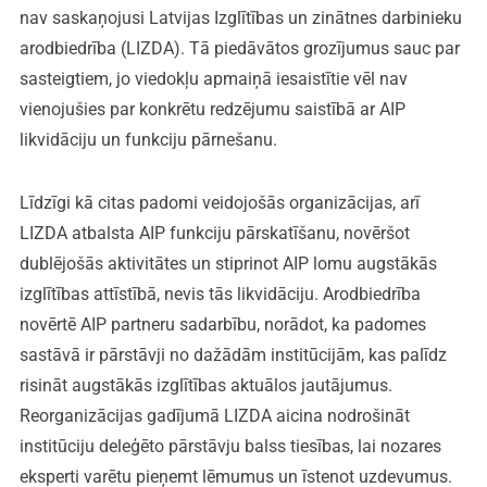
nav saskaņojusi Latvijas Izglītības un zinātnes darbinieku
arodbiedrība (LIZDA). Tā piedāvātos grozījumus sauc par
sasteigtiem, jo viedokļu apmaiņā iesaistītie vēl nav
vienojušies par konkrētu redzējumu saistībā ar AIP
likvidāciju un funkciju pārnešanu.
Līdzīgi kā citas padomi veidojošās organizācijas, arī
LIZDA atbalsta AIP funkciju pārskatīšanu, novēršot
dublējošās aktivitātes un stiprinot AIP lomu augstākās
izglītības attīstībā, nevis tās likvidāciju. Arodbiedrība
novērtē AIP partneru sadarbību, norādot, ka padomes
sastāvā ir pārstāvji no dažādām institūcijām, kas palīdz
risināt augstākās izglītības aktuālos jautājumus.
Reorganizācijas gadījumā LIZDA aicina nodrošināt
institūciju deleģēto pārstāvju balss tiesības, lai nozares
eksperti varētu pieņemt lēmumus un īstenot uzdevumus.