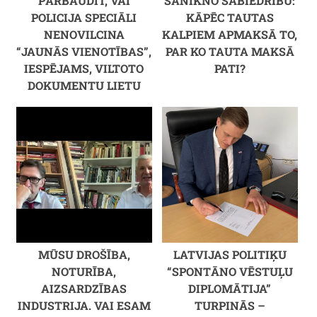
PĀRBAUDĪT, VAI
SANIKNO SABIEDRĪBU:
POLICIJA SPECIĀLI
KĀPĒC TAUTAS
NENOVILCINA
KALPIEM APMAKSĀ TO,
“JAUNĀS VIENOTĪBAS”,
PAR KO TAUTA MAKSĀ
IESPĒJAMS, VILTOTO
PATI?
DOKUMENTU LIETU
MŪSU DROŠĪBA,
LATVIJAS POLITIĶU
NOTURĪBA,
“SPONTĀNO VĒSTUĻU
AIZSARDZĪBAS
DIPLOMĀTIJA”
INDUSTRIJA. VAI ESAM
TURPINĀS –