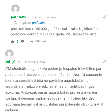
pētnieks
9 mēnešus atpakaļ
Reply to
profesors
profesor, kas ir 150 000 gadā? vienai otrai lu izglītības fak
profesorei dekānei ir 171 000 gadā. Visu nosaka veiklība!
Atbildēt
2
Jefiņš
9 mēnešus atpakaļ
IZM sludināto augstskolu padomju iespaids ir izvērties par
visādu tipu ārpuspensijas piepelnīšanās robu. Tā saucamie
ārvalstu speciālisti bija no pavājām augstskolām un
nespīdēja ar milzu pieredzi zinātnes un izglītības tirgus
laukumā. Visbiežāk pašas augstskolas profesūra varēja
noslaucīt degunus padomes locekļiem. Toties likvidēt
izdomāja tiešām sakarīgu, ilglaicīgu koleģiālu struktūru AIP.
Padumji.