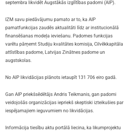
septembra likvidēt Augstākās izglītības padomi (AIP).
IZM savu piedāvājumu pamato ar to, ka AIP
pamatfunkcijas zaudēs aktualitāti līdz ar institucionālā
finansēšanas modeļa ieviešanu. Padomes funkcijas
varētu pārņemt Studiju kvalitātes komisija, Cilvēkkapitāla
attīstības padome, Latvijas Zinātnes padome un
augstskolas.
No AIP likvidācijas plānots ietaupīt 131 706 eiro gadā.
Gan AIP priekšsēdētājs Andris Teikmanis, gan padomi
veidojošās organizācijas iepriekš skeptiski izteikušies par
iespējamajiem ieguvumiem no likvidācijas.
Informācija tiesību aktu portālā liecina, ka likumprojektu