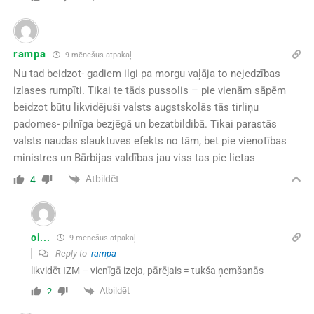
rampa
9 mēnešus atpakaļ
Nu tad beidzot- gadiem ilgi pa morgu vaļāja to nejedzības
izlases rumpīti. Tikai te tāds pussolis – pie vienām sāpēm
beidzot būtu likvidējuši valsts augstskolās tās tirliņu
padomes- pilnīga bezjēgā un bezatbildibā. Tikai parastās
valsts naudas slauktuves efekts no tām, bet pie vienotības
ministres un Bārbijas valdības jau viss tas pie lietas
Atbildēt
4
oi...
9 mēnešus atpakaļ
Reply to
rampa
likvidēt IZM – vienīgā izeja, pārējais = tukša ņemšanās
Atbildēt
2