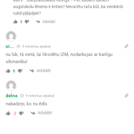
augstskolu līmenis ir krities? Nevarētu taču būt, ka vienkārši
tukši pļāpājiet?
Atbildēt
3
oi...
9 mēnešus atpakaļ
nu lūk, tā vietā, lai likvidētu IZM, nodarbojas ar kaitīgu
sīkmanību!
Atbildēt
6
delna
9 mēnešus atpakaļ
nabadziņi, ko nu ēdīs
Atbildēt
-2