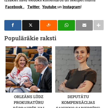
Izsakiet savu viedokli komentāros un sekojiet mums
Facebook ,
Twitter
,
Youtube
un
Instagram
!
Populārākie raksti
ORLEĀNS LŪDZ
DEPUTĀTU
PROKURATŪRU
KOMPENSĀCIJAS