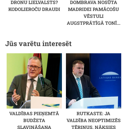
DRONU LIELVALSTS?
DOMBRAVA NOSŪTA
KODOLIEROČU DRAUDI
MADRIDEI PAMĀCOŠU
VĒSTULI
AUGSTPRĀTĪGĀ TONĪ...
Jūs varētu interesēt
VALDĪBAS PIEŅEMTĀ
RUTKASTE: JA
BUDŽETA
VALDĪBA NEOPTIMIZĒS
SLAVINĀŠANA
TĒRIŅUS, NĀKSIES