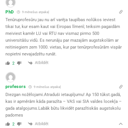
PhD
9 mēnešus atpakaļ
Tenūruprofesūru jau nu arī varēja taupības nolūkos ieviest
tikai tur, kur esam kaut vai Eiropas līmenī; teiksim pagaidām
meiviest kamēr LU vai RTU nav vismaz pirmo 500
universitāšu vidū. Es nerunāju par mazajām augstskolām ar
reitiniegiem zem 1000. vietas, kur par tenūrprofesūrām vispār
nopietni nevajadzētu runāt.
Atbildēt
2
profesors
9 mēnešus atpakaļ
Diezgan nožēlojami.Atraduši ietaupījumu! Ap 150 tūkst.gadā,
kas ir apmērām kāda parazīta – VAS vai SIA valdes locekļa –
gada atalgojums.Labāk būtu likvidēt parazītiskās augstskolu
padomes
Atbildēt
2