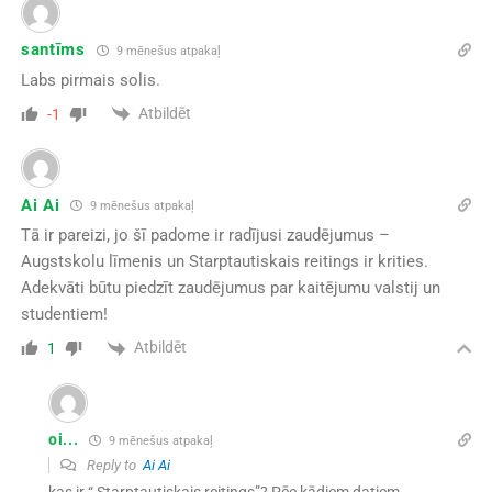
santīms
9 mēnešus atpakaļ
Labs pirmais solis.
Atbildēt
-1
Ai Ai
9 mēnešus atpakaļ
Tā ir pareizi, jo šī padome ir radījusi zaudējumus –
Augstskolu līmenis un Starptautiskais reitings ir krities.
Adekvāti būtu piedzīt zaudējumus par kaitējumu valstij un
studentiem!
Atbildēt
1
oi...
9 mēnešus atpakaļ
Reply to
Ai Ai
kas ir “
Starptautiskais reitings”? Pēc kādiem datiem