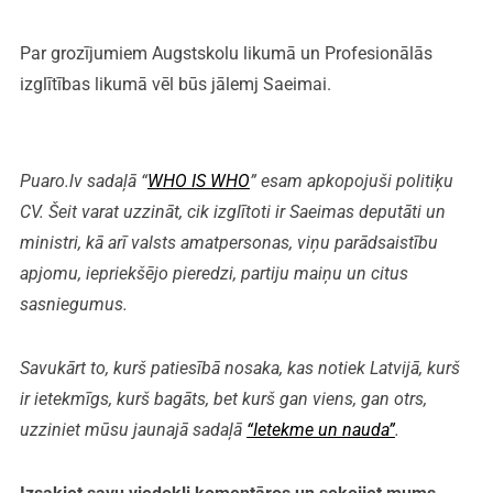
Par grozījumiem Augstskolu likumā un Profesionālās
izglītības likumā vēl būs jālemj Saeimai.
Puaro.lv sadaļā “
WHO IS WHO
” esam apkopojuši politiķu
CV. Šeit varat uzzināt, cik izglītoti ir Saeimas deputāti un
ministri, kā arī valsts amatpersonas, viņu parādsaistību
apjomu, iepriekšējo pieredzi, partiju maiņu un citus
sasniegumus.
Savukārt to, kurš patiesībā nosaka, kas notiek Latvijā, kurš
ir ietekmīgs, kurš bagāts, bet kurš gan viens, gan otrs,
uzziniet mūsu jaunajā sadaļā
“Ietekme un nauda”
.