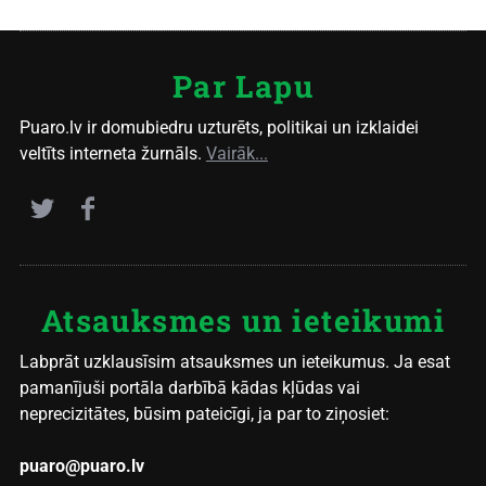
Par Lapu
Puaro.lv ir domubiedru uzturēts, politikai un izklaidei
veltīts interneta žurnāls.
Vairāk...
Atsauksmes un ieteikumi
Labprāt uzklausīsim atsauksmes un ieteikumus. Ja esat
pamanījuši portāla darbībā kādas kļūdas vai
neprecizitātes, būsim pateicīgi, ja par to ziņosiet:
puaro@puaro.lv