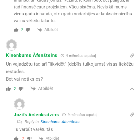
finansēt un kādās jomās. Nezinu, teiksim 500, bet palīgus, lai
tad finansē caur projektiem. Vācu sistēma. Nevis kā mums
vienu gadu ir nauda, otru gadu nodarbijies ar lauksaimniecību
vai nu vēl citu talantu.
Atbildēt
2
Kinenbums Āfenšteins
9 mēnešus atpakaļ
Un vajadzētu tad arī “likvidēt” (debīls tulkojums) visas liekēžu
iestādes.
Bet vai notiksies?
Atbildēt
2
Jozifs Aršenkratzers
9 mēnešus atpakaļ
Reply to
Kinenbums Āfenšteins
Tu varbūt varētu tās
Atbildēt
-2