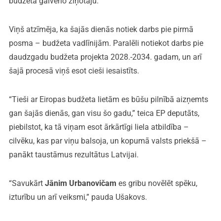
budžeta galveno ziņotāju.
Viņš atzīmēja, ka šajās dienās notiek darbs pie pirmā
posma – budžeta vadlīnijām. Paralēli notiekot darbs pie
daudzgadu budžeta projekta 2028.-2034. gadam, un arī
šajā procesā viņš esot cieši iesaistīts.
“Tieši ar Eiropas budžeta lietām es būšu pilnībā aizņemts
gan šajās dienās, gan visu šo gadu,” teica EP deputāts,
piebilstot, ka tā viņam esot ārkārtīgi liela atbildība –
cilvēku, kas par viņu balsoja, un kopumā valsts priekšā –
panākt taustāmus rezultātus Latvijai.
“Savukārt
Jānim Urbanovičam
es gribu novēlēt spēku,
izturību un arī veiksmi,” pauda Ušakovs.