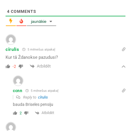
4
COMMENTS
jaunākie
cīrulis
5 mēnešus atpakaļ
Kur tā Ždanokse pazudusi?
Atbildēt
-2
ccnn
5 mēnešus atpakaļ
Reply to
cīrulis
bauda Briseles pensiju
Atbildēt
2