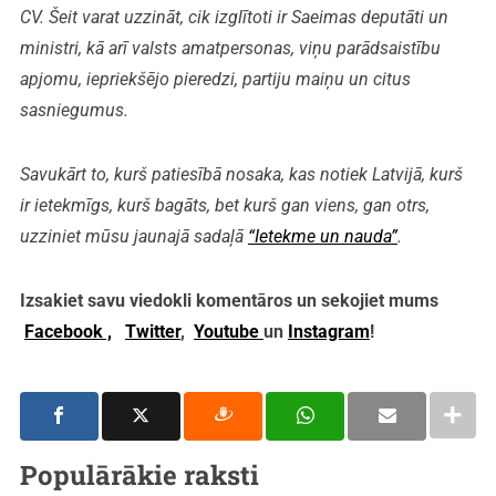
CV. Šeit varat uzzināt, cik izglītoti ir Saeimas deputāti un
ministri, kā arī valsts amatpersonas, viņu parādsaistību
apjomu, iepriekšējo pieredzi, partiju maiņu un citus
sasniegumus.
Savukārt to, kurš patiesībā nosaka, kas notiek Latvijā, kurš
ir ietekmīgs, kurš bagāts, bet kurš gan viens, gan otrs,
uzziniet mūsu jaunajā sadaļā
“Ietekme un nauda”
.
Izsakiet savu viedokli komentāros un sekojiet mums
Facebook ,
Twitter
,
Youtube
un
Instagram
!
Populārākie raksti