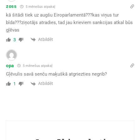
zoss
5 mēnešus atpakaļ
kā šitādi tiek uz augšu Eiroparlamentā???kas viņus tur
bīda???ziņotājs atradies, tad jau krieviem sankcijas atkal būs
gļēvas
Atbildēt
3
opa
5 mēnešus atpakaļ
Gļēvulis savā senču maķuškā atgriezties negrib?
Atbildēt
1