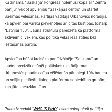
Kā zināms, “Saskaņa” kongresā nolēmusi kopā ar “Centra
partiju” veidot apvienību “Saskaņas centrs” un startēt
Saeimas vēlēšanās. Partijas vadītājs Urbanovičs norādījis,
ka apvienībai varētu pievienoties arī citas kustības, tostarp
“Latvijai 150”. Jaunā struktūra paredzēta kā platforma
aktīviem cilvēkiem, kas politikā vēlas iesaistīties bez
iestāšanās partijā.
Apvienība būšot kreisāka par līdzšinējo “Saskaņu” un
ļaušot precīzāk definēt politiskos uzstādījumus.
Urbanovičs paudis cerību vēlēšanās pārsniegt 10% barjeru
un solījis piedāvāt dialoga platformu sabiedrības grupām,
kas jūtas neuzklausītas.
Puaro.lv sadaļā “
WHO IS WHO
” esam apkopojuši politiķu