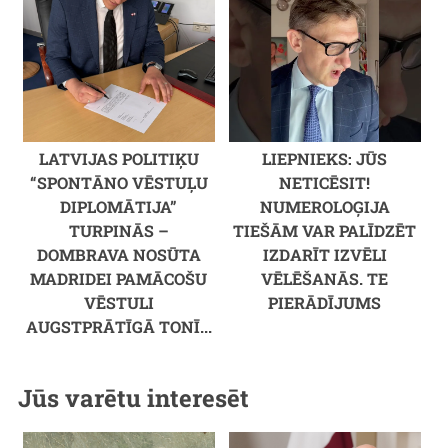
LATVIJAS POLITIĶU
LIEPNIEKS: JŪS
“SPONTĀNO VĒSTUĻU
NETICĒSIT!
DIPLOMĀTIJA”
NUMEROLOĢIJA
TURPINĀS –
TIEŠĀM VAR PALĪDZĒT
DOMBRAVA NOSŪTA
IZDARĪT IZVĒLI
MADRIDEI PAMĀCOŠU
VĒLĒŠANĀS. TE
VĒSTULI
PIERĀDĪJUMS
AUGSTPRĀTĪGĀ TONĪ...
Jūs varētu interesēt