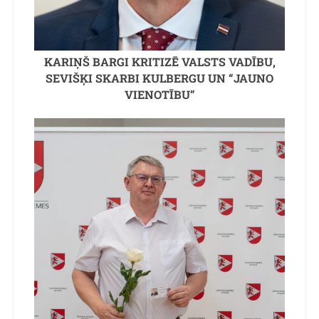
KARIŅŠ BARGI KRITIZĒ VALSTS VADĪBU,
SEVIŠĶI SKARBI KULBERGU UN “JAUNO
VIENOTĪBU”