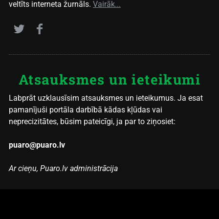
veltīts interneta žurnāls.
Vairāk...
Atsauksmes un ieteikumi
Labprāt uzklausīsim atsauksmes un ieteikumus. Ja esat
pamanījuši portāla darbībā kādas kļūdas vai
neprecizitātes, būsim pateicīgi, ja par to ziņosiet:
puaro@puaro.lv
Ar cieņu, Puaro.lv administrācija