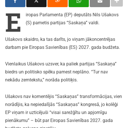
E
iropas Parlamenta (EP) deputāts Nils Ušakovs
(S) pametis partijas “Saskaņa” valdi.
Ušakovs skaidro, ka tas darīts, jo viņam jākoncentrējas
darbam pie Eiropas Savienības (ES) 2027. gada budžeta.
Vienlaikus Ušakovs uzsver, ka paliek partijas “Saskaņa”
biedrs un politisko spēku pamest neplāno. “Tur nav
nekādu zemtekstu,” norāda politiķis.
Ušakovs nav komentējis “Saskaņas” transformācijas, vien
norādījis, ka nepiedalījās “Saskaņas” kongresā, jo kolēģi
EP viņam ir uzticējuši “visai sarežģītu un apjomīgu
pienākumu” – būt par Eiropas Savienības 2027. gada