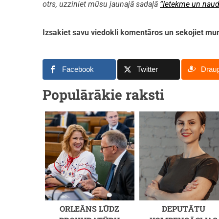
otrs, uzziniet mūsu jaunajā sadaļā
“Ietekme un naud
Izsakiet savu viedokli komentāros un sekojiet 
Facebook
Twitter
Drau
Populārākie raksti
ORLEĀNS LŪDZ
DEPUTĀTU