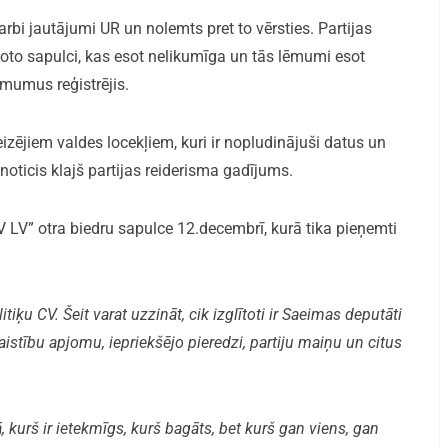
karbi jautājumi UR un nolemts pret to vērsties. Partijas
noto sapulci, kas esot nelikumīga un tās lēmumi esot
ēmumus reģistrējis.
izējiem valdes locekļiem, kuri ir nopludinājuši datus un
noticis klajš partijas reiderisma gadījums.
V” otra biedru sapulce 12.decembrī, kurā tika pieņemti
iķu CV. Šeit varat uzzināt, cik izglītoti ir Saeimas deputāti
aistību apjomu, iepriekšējo pieredzi, partiju maiņu un citus
, kurš ir ietekmīgs, kurš bagāts, bet kurš gan viens, gan