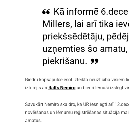
Kā informē 6.decem
Millers, lai arī tika ie
priekšsēdētāju, pēdēj
uzņemties šo amatu,
piekrišanu.
Biedru kopsapulcē esot izteikta neuzticība visiem 
izturējis arī
Ralfs Nemiro
un biedri lēmuši izslēgt vi
Savukārt Nemiro skaidro, ka UR iesniegti arī 12.d
novēršanas un lēmumu reģistrēšanas situācija main
amatus.