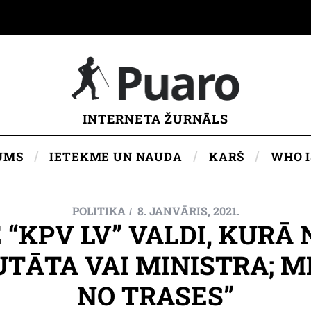
INTERNETA ŽURNĀLS
UMS
IETEKME UN NAUDA
KARŠ
WHO 
POLITIKA
8. JANVĀRIS, 2021.
 “KPV LV” VALDI, KURĀ
TĀTA VAI MINISTRA; M
NO TRASES”