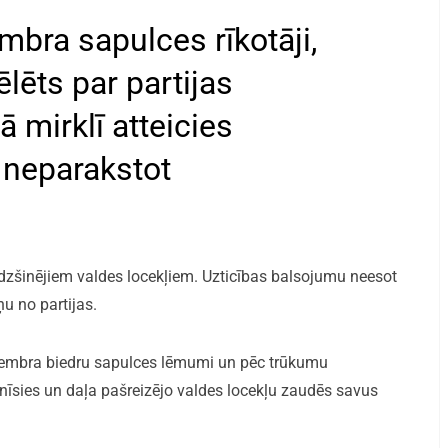
bra sapulces rīkotāji,
vēlēts par partijas
ā mirklī atteicies
 neparakstot
līdzšinējiem valdes locekļiem. Uzticības balsojumu neesot
ņu no partijas.
ecembra biedru sapulces lēmumi un pēc trūkumu
īsies un daļa pašreizējo valdes locekļu zaudēs savus