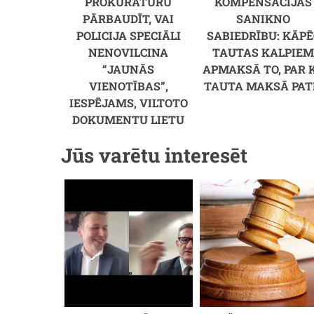
PROKURATŪRU
KOMPENSĀCIJAS
PĀRBAUDĪT, VAI
SANIKNO
POLICIJA SPECIĀLI
SABIEDRĪBU: KĀPĒ
NENOVILCINA
TAUTAS KALPIE
“JAUNĀS
APMAKSĀ TO, PAR 
VIENOTĪBAS”,
TAUTA MAKSĀ PAT
IESPĒJAMS, VILTOTO
DOKUMENTU LIETU
Jūs varētu interesēt