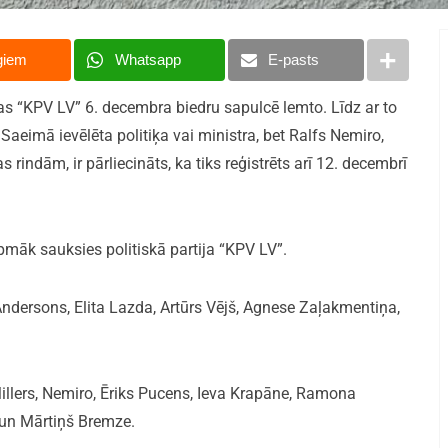
giem
Whatsapp
E-pasts
jas “KPV LV” 6. decembra biedru sapulcē lemto. Līdz ar to
Saeimā ievēlēta politiķa vai ministra, bet Ralfs Nemiro,
s rindām, ir pārliecināts, ka tiks reģistrēts arī 12. decembrī
pmāk sauksies politiskā partija “KPV LV”.
Andersons, Elita Lazda, Artūrs Vējš, Agnese Zaļakmentiņa,
illers, Nemiro, Ēriks Pucens, Ieva Krapāne, Ramona
 un Mārtiņš Bremze.