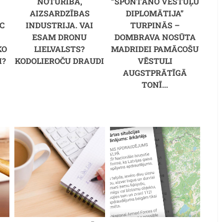
NOTURĪBA,
“SPONTĀNO VĒSTUĻU
AIZSARDZĪBAS
DIPLOMĀTIJA”
C
INDUSTRIJA. VAI
TURPINĀS –
M
ESAM DRONU
DOMBRAVA NOSŪTA
KO
LIELVALSTS?
MADRIDEI PAMĀCOŠU
I?
KODOLIEROČU DRAUDI
VĒSTULI
AUGSTPRĀTĪGĀ
TONĪ...