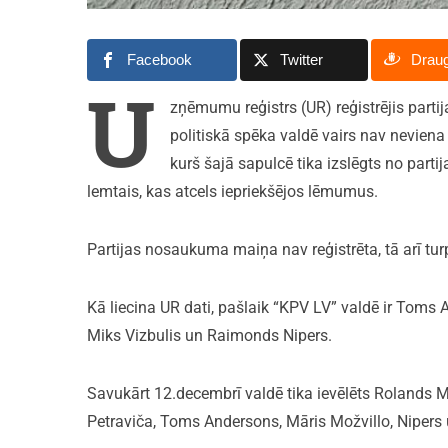
Facebook
Twitter
Drau
U
zņēmumu reģistrs (UR) reģistrējis parti
politiskā spēka valdē vairs nav neviena 
kurš šajā sapulcē tika izslēgts no partija
lemtais, kas atcels iepriekšējos lēmumus.
Partijas nosaukuma maiņa nav reģistrēta, tā arī tur
Kā liecina UR dati, pašlaik “KPV LV” valdē ir Toms 
Miks Vizbulis un Raimonds Nipers.
Savukārt 12.decembrī valdē tika ievēlēts Rolands M
Petraviča, Toms Andersons, Māris Možvillo, Nipers