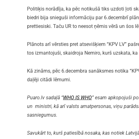
Politiķis norādīja, ka pēc notikušā tiks uzdoti ļoti s
biedri bija snieguši informāciju par 6.decembrī plā
prettiesiski. Taču UR to neesot ņēmis vērā un šos l
Plānots arī vērsties pret atsevišķiem “KPV LV” pašre
tos izmantojuši, skaidroja Nemiro, kurš uzskata, ka 
Kā zināms, pēc 6.decembra sanāksmes notika “KPV L
daļēji citādi lēmumi.
Puaro.lv sadaļā “
WHO IS WHO
” esam apkopojuši polit
un ministri, kā arī valsts amatpersonas, viņu parāds
sasniegumus.
Savukārt to, kurš patiesībā nosaka, kas notiek Latvijā