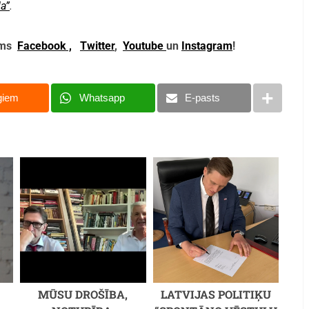
a”
.
mums
Facebook ,
Twitter
,
Youtube
un
Instagram
!
giem
Whatsapp
E-pasts
MŪSU DROŠĪBA,
LATVIJAS POLITIĶU