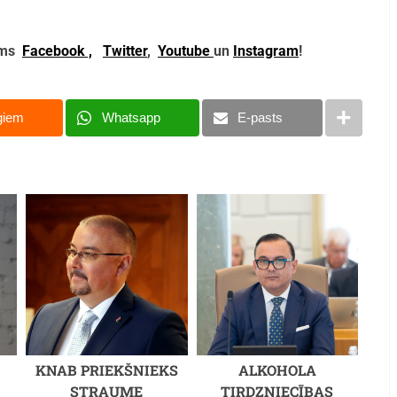
mums
Facebook ,
Twitter
,
Youtube
un
Instagram
!
giem
Whatsapp
E-pasts
KNAB PRIEKŠNIEKS
ALKOHOLA
STRAUME
TIRDZNIECĪBAS