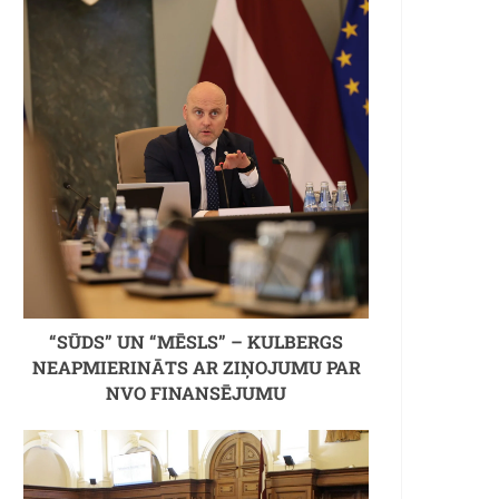
“SŪDS” UN “MĒSLS” – KULBERGS
NEAPMIERINĀTS AR ZIŅOJUMU PAR
NVO FINANSĒJUMU