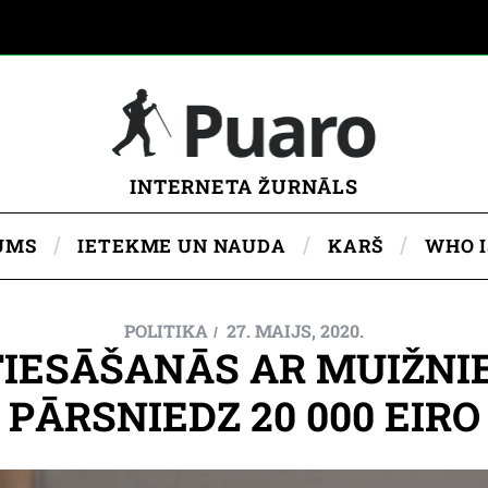
INTERNETA ŽURNĀLS
UMS
IETEKME UN NAUDA
KARŠ
WHO 
POLITIKA
27. MAIJS, 2020.
TIESĀŠANĀS AR MUIŽNI
PĀRSNIEDZ 20 000 EIRO