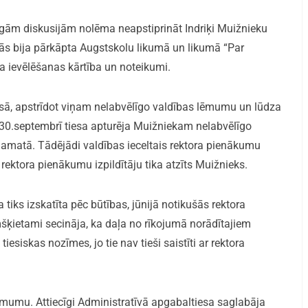
lgām diskusijām nolēma neapstiprināt Indriķi Muižnieku
nās bija pārkāpta Augstskolu likumā un likumā “Par
ra ievēlēšanas kārtība un noteikumi.
esā, apstrīdot viņam nelabvēlīgo valdības lēmumu un lūdza
 30.septembrī tiesa apturēja Muižniekam nelabvēlīgo
a amatā. Tādējādi valdības ieceltais rektora pienākumu
rektora pienākumu izpildītāju tika atzīts Muižnieks.
 tiks izskatīta pēc būtības, jūnijā notikušās rektora
mšķietami secināja, ka daļa no rīkojumā norādītajiem
siskas nozīmes, jo tie nav tieši saistīti ar rektora
mumu. Attiecīgi Administratīvā apgabaltiesa saglabāja