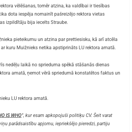
ktora vēlēšanas, tomēr atzina, ka valdībai ir tiesības
i tika dota iespēja nomainīt pašreizējo rektora vietas
s izpildītāju bija iecelts Straube.
nieka pieteikumu un atzina par prettiesisku, kā arī atcēla
ar kuru Muižnieks netika apstiprināts LU rektora amatā.
trīs nedēļu laikā no sprieduma spēkā stāšanās dienas
rektora amatā, ņemot vērā spriedumā konstatētos faktus un
nieku LU rektora amatā.
O IS WHO
”, kur esam apkopojuši politiķu CV. Šeit varat
 viņu parādsaistību apjomu, iepriekšējo pieredzi, partiju