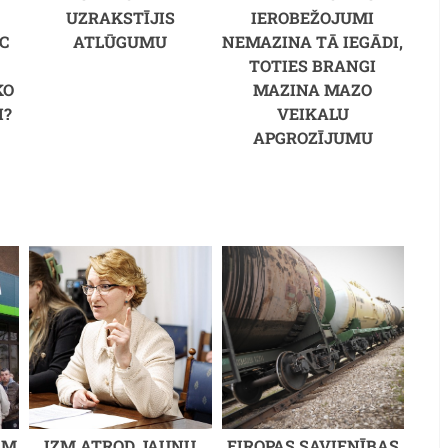
UZRAKSTĪJIS
IEROBEŽOJUMI
C
ATLŪGUMU
NEMAZINA TĀ IEGĀDI,
M
TOTIES BRANGI
KO
MAZINA MAZO
I?
VEIKALU
APGROZĪJUMU
ĀM
IZM ATROD JAUNU
EIROPAS SAVIENĪBAS