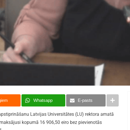
giem
Whatsapp
E-pasts
apstiprināšanu Latvijas Universitātes (LU) rektora amatā
 izmaksājusi kopumā 16 906,50 eiro bez pievienotās