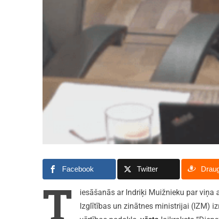
Facebook
Twitter
Drau
T
iesāšanās ar Indriķi Muižnieku par viņa 
Izglītības un zinātnes ministrijai (IZM)