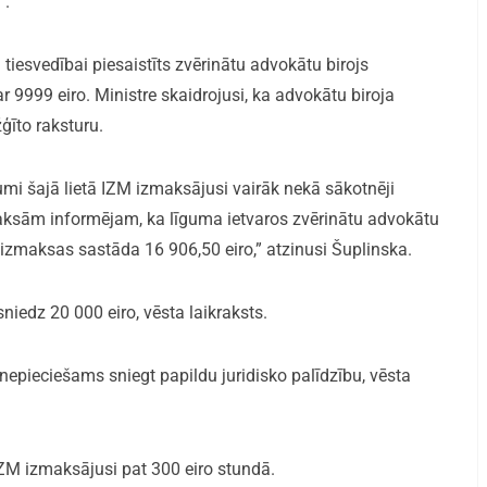
”.
 tiesvedībai piesaistīts zvērinātu advokātu birojs
 9999 eiro. Ministre skaidrojusi, ka advokātu biroja
ģīto raksturu.
umi šajā lietā IZM izmaksājusi vairāk nekā sākotnēji
maksām informējam, ka līguma ietvaros zvērinātu advokātu
izmaksas sastāda 16 906,50 eiro,” atzinusi Šuplinska.
iedz 20 000 eiro, vēsta laikraksts.
epieciešams sniegt papildu juridisko palīdzību, vēsta
IZM izmaksājusi pat 300 eiro stundā.