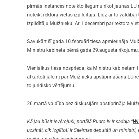
pirmās instances noteikto liegumu rīkot jaunas LU re
noteikt rektora vietas izpildītāju. Līdz ar to valdība
izpildītāju Muižnieku. Ar 1.decembri par rektora vieta
Savukārt šī gada 10.februārī tiesa apmierināja Muiž
Ministru kabineta pērnā gada 29.augusta rīkojumu, 
Vienlaikus tiesa nosprieda, ka Ministru kabinetam 
atkārtoti jālemj par Muižnieka apstiprināšanu LU 
to juridisko vērtējumu.
26.martā valdība bez diskusijām apstiprināja Muiž
Kā jau būsit ievērojuši, portālā Puaro.lv ir sadaļa “
WH
uzzināt, cik izglītoti ir Saeimas deputāti un ministri,
maiņu un citus sasniegumus.