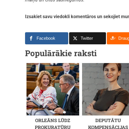
Izsakiet savu viedokli komentāros un sekojiet 
Facebook
Twitter
Drau
Populārākie raksti
ORLEĀNS LŪDZ
DEPUTĀTU
PROKURATŪRU
KOMPENSĀCIJAS