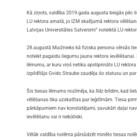
Kā ziņots, valdība 2019.gada augusta beigās pēc i
LU rektora amatā, jo IZM skatījumā rektora vēlēša
Latvijas Universitātes Satversmi” noteiktā LU rekto
28.augustā Muižnieks kā fiziska persona vērsās ti
noteikt pagaidu liegumu jauna rektora ievēlēšanai.
lēmumu, ar kuru viņš netika apstiprināts LU rektor
izpildītājs Gvido Straube zaudēja šo statusu un par 
Šis tiesas lēmums nozīmēja, ka līdz brīdim, kad lieta
vēlēšanas tika uzskatītas par leģitīmām. Tiesa pir
pārkāpumiem nav konstatējami, savukārt daļai nav tie
ievēlēšanu vai ir nebūtiski.
Vēlāk valdība nolēma pārsūdzēt minēto tiesas nolē