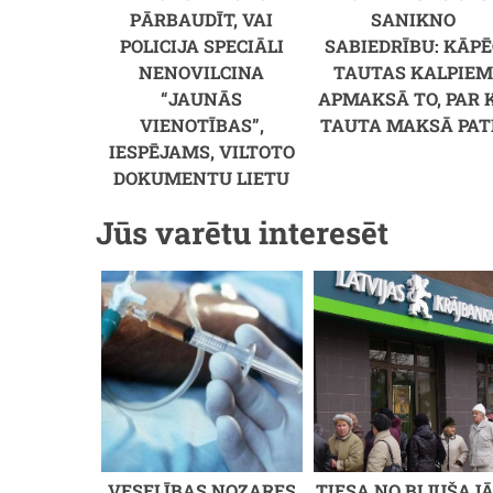
PĀRBAUDĪT, VAI
SANIKNO
POLICIJA SPECIĀLI
SABIEDRĪBU: KĀPĒ
NENOVILCINA
TAUTAS KALPIE
“JAUNĀS
APMAKSĀ TO, PAR 
VIENOTĪBAS”,
TAUTA MAKSĀ PAT
IESPĒJAMS, VILTOTO
DOKUMENTU LIETU
Jūs varētu interesēt
VESELĪBAS NOZARES
TIESA NO BIJUŠAJ