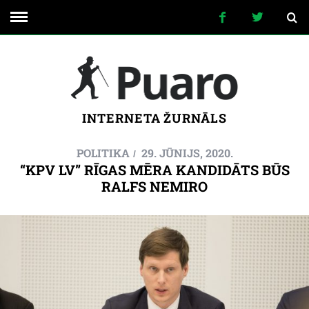
INTERNETA ŽURNĀLS
POLITIKA
29. JŪNIJS, 2020.
“KPV LV” RĪGAS MĒRA KANDIDĀTS BŪS
RALFS NEMIRO