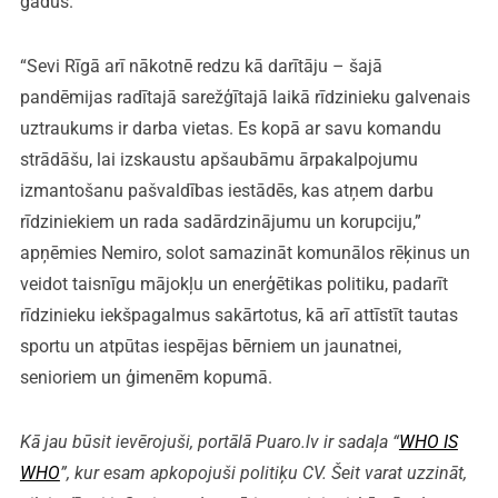
gadus.
“Sevi Rīgā arī nākotnē redzu kā darītāju – šajā
pandēmijas radītajā sarežģītajā laikā rīdzinieku galvenais
uztraukums ir darba vietas. Es kopā ar savu komandu
strādāšu, lai izskaustu apšaubāmu ārpakalpojumu
izmantošanu pašvaldības iestādēs, kas atņem darbu
rīdziniekiem un rada sadārdzinājumu un korupciju,”
apņēmies Nemiro, solot samazināt komunālos rēķinus un
veidot taisnīgu mājokļu un enerģētikas politiku, padarīt
rīdzinieku iekšpagalmus sakārtotus, kā arī attīstīt tautas
sportu un atpūtas iespējas bērniem un jaunatnei,
senioriem un ģimenēm kopumā.
Kā jau būsit ievērojuši, portālā Puaro.lv ir sadaļa “
WHO IS
WHO
”, kur esam apkopojuši politiķu CV. Šeit varat uzzināt,