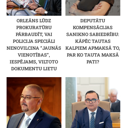
ORLEĀNS LŪDZ
DEPUTĀTU
PROKURATŪRU
KOMPENSĀCIJAS
PĀRBAUDĪT, VAI
SANIKNO SABIEDRĪBU:
POLICIJA SPECIĀLI
KĀPĒC TAUTAS
NENOVILCINA “JAUNĀS
KALPIEM APMAKSĀ TO,
VIENOTĪBAS”,
PAR KO TAUTA MAKSĀ
IESPĒJAMS, VILTOTO
PATI?
DOKUMENTU LIETU