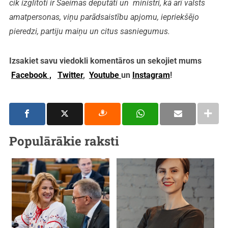
cik izglītoti ir Saeimas deputāti un ministri, kā arī valsts
amatpersonas, viņu parādsaistību apjomu, iepriekšējo
pieredzi, partiju maiņu un citus sasniegumus.
Izsakiet savu viedokli komentāros un sekojiet mums
Facebook ,
Twitter
,
Youtube
un
Instagram
!
Populārākie raksti