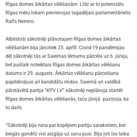
Rīgas domes ārkārtas vēlēšanām. Līdz ar to potenciālo
Rīgas mēru lokam pievienojas tagadējais parlamentārietis
Ralfs Nemiro.
Atbilstoši sākotnēji plānotajam Rīgas domes ārkārtas
vēlēšanām bija jānotiek 25. aprīlī. Covid-19 pandēmijas
dēļ sākotnēji tās ar Saeimas lēmumu pārcēla uz 6. jūniju,
bet pašlaik noteiktais Rīgas domes ārkārtas vēlēšanu
datums ir 29. augusts. Ārkārtas vēlēšanu pārcelšana
papildinājusi arī kandidātu rindas. Saeimā un valdībā
pārstāvētā partija “KPV LV” sākotnēji neplānoja startēt
Rīgas domes ārkārtas vēlēšanās, taču jūnijā paziņoja, ka
to darīs.
“Sākotnēji bija runa par kopējiem partiju sarakstiem, bet
beigās gandrīz visi aizgāja uz savu pusi. Bija ļoti īss laika