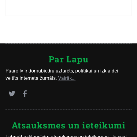
Par Lapu
Puaro.lv ir domubiedru uzturēts, politikai un izklaidei
veltīts interneta žurnāls.
Vairāk...
Atsauksmes un ieteikumi
Labprāt uzklausīsim atsauksmes un ieteikumus. Ja esat