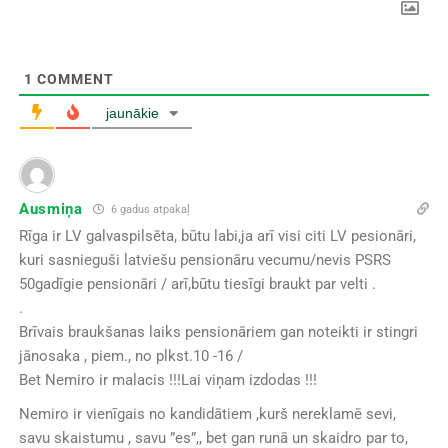
1
COMMENT
jaunākie
Ausmiņa
6 gadus atpakaļ
Rīga ir LV galvaspilsēta, būtu labi,ja arī visi citi LV pesionāri,
kuri sasnieguši latviešu pensionāru vecumu/nevis PSRS
50gadīgie pensionāri / arī,būtu tiesīgi braukt par velti .
.
Brīvais braukšanas laiks pensionāriem gan noteikti ir stingri
jānosaka , piem., no plkst.10 -16 /
Bet Nemiro ir malacis !!!Lai viņam izdodas !!!
Nemiro ir vienīgais no kandidātiem ,kurš nereklamē sevi,
savu skaistumu , savu ”es”,, bet gan runā un skaidro par to,