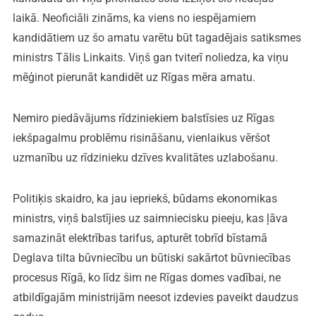
laikā. Neoficiāli zināms, ka viens no iespējamiem
kandidātiem uz šo amatu varētu būt tagadējais satiksmes
ministrs Tālis Linkaits. Viņš gan tviterī noliedza, ka viņu
mēģinot pierunāt kandidēt uz Rīgas mēra amatu.
Nemiro piedāvājums rīdziniekiem balstīsies uz Rīgas
iekšpagalmu problēmu risināšanu, vienlaikus vēršot
uzmanību uz rīdzinieku dzīves kvalitātes uzlabošanu.
Politiķis skaidro, ka jau iepriekš, būdams ekonomikas
ministrs, viņš balstījies uz saimniecisku pieeju, kas ļāva
samazināt elektrības tarifus, apturēt tobrīd bīstamā
Deglava tilta būvniecību un būtiski sakārtot būvniecības
procesus Rīgā, ko līdz šim ne Rīgas domes vadībai, ne
atbildīgajām ministrijām neesot izdevies paveikt daudzus