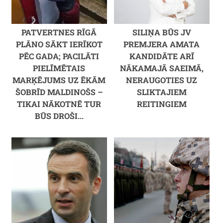
PATVERTNES RĪGĀ
SILIŅA BŪS JV
PLĀNO SĀKT IERĪKOT
PREMJERA AMATA
PĒC GADA; PACILĀTI
KANDIDĀTE ARĪ
PIELĪMĒTAIS
NĀKAMAJĀ SAEIMĀ,
MARĶĒJUMS UZ ĒKĀM
NERAUGOTIES UZ
ŠOBRĪD MALDINOŠS –
SLIKTAJIEM
TIKAI NĀKOTNĒ TUR
REITINGIEM
BŪS DROŠI...