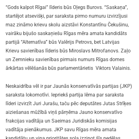
“Gods kalpot Rīgai” līderis būs Oļegs Burovs. “Saskaņa”,
startējot atsevišķi, par saraksta pirmo numuru izvirzījusi
maz zināmo krievu skolu aizstāvi Konstantīnu Čekušinu,
vairāku bijušo saskaņiešu Rīgas mēra amata kandidāts
partijā “Alternatīva” būs Valērijs Petrovs, bet Latvijas
Krievu savienības līderis būs Miroslavs Mitrofanovs. Zaļo
un Zemnieku savienības pirmais numurs Rīgas domes
ārkārtas vēlēšanās būs parlamentārietis Viktors Valainis.
Neskaidrība vēl ir par Jaunās konservatīvās partijas (JKP)
saraksta lokomotīvi. Iepriekš partija lēma par saraksta
līderi izvirzīt Juri Jurašu, taču pēc deputātes Jutas Strīķes
aiziešanas mūžībā viņš pārņēma Jauno konservatīvo
frakcijas vadītāja un Saeimas Juridiskās komisijas
vadītāja pienākumus. JKP savu Rīgas mēra amata
kandidātu un viņa prioritātes sola izziņot šīs nedēļas