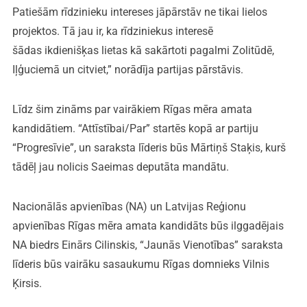
Patiešām rīdzinieku intereses jāpārstāv ne tikai lielos
projektos. Tā jau ir, ka rīdziniekus interesē
šādas ikdienišķas lietas kā sakārtoti pagalmi Zolitūdē,
Iļģuciemā un citviet,” norādīja partijas pārstāvis.
Līdz šim zināms par vairākiem Rīgas mēra amata
kandidātiem. “Attīstībai/Par” startēs kopā ar partiju
“Progresīvie”, un saraksta līderis būs Mārtiņš Staķis, kurš
tādēļ jau nolicis Saeimas deputāta mandātu.
Nacionālās apvienības (NA) un Latvijas Reģionu
apvienības Rīgas mēra amata kandidāts būs ilggadējais
NA biedrs Einārs Cilinskis, “Jaunās Vienotības” saraksta
līderis būs vairāku sasaukumu Rīgas domnieks Vilnis
Ķirsis.