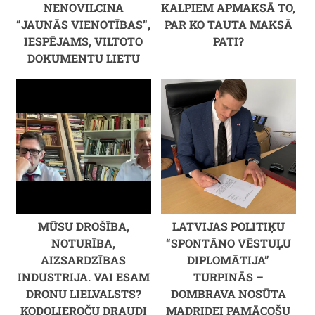
NENOVILCINA
KALPIEM APMAKSĀ TO,
“JAUNĀS VIENOTĪBAS”,
PAR KO TAUTA MAKSĀ
IESPĒJAMS, VILTOTO
PATI?
DOKUMENTU LIETU
MŪSU DROŠĪBA,
LATVIJAS POLITIĶU
NOTURĪBA,
“SPONTĀNO VĒSTUĻU
AIZSARDZĪBAS
DIPLOMĀTIJA”
INDUSTRIJA. VAI ESAM
TURPINĀS –
DRONU LIELVALSTS?
DOMBRAVA NOSŪTA
KODOLIEROČU DRAUDI
MADRIDEI PAMĀCOŠU