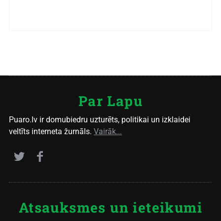
Par Lapu
Puaro.lv ir domubiedru uzturēts, politikai un izklaidei
veltīts interneta žurnāls.
Vairāk...
Atsauksmes un ieteikumi