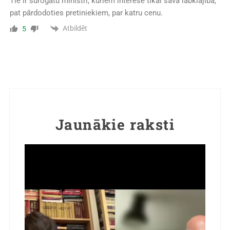
Tie ir surogātu ministri, kuriem interesē tikai sava labklājība,
pat pārdodoties pretiniekiem, par katru cenu.
Atbildēt
5
Jaunākie raksti