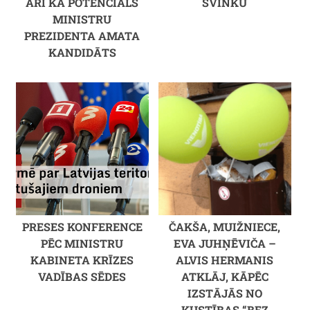
ARĪ KĀ POTENCIĀLS
ŠVINKU
MINISTRU
PREZIDENTA AMATA
KANDIDĀTS
PRESES KONFERENCE
ČAKŠA, MUIŽNIECE,
PĒC MINISTRU
EVA JUHŅĒVIČA –
KABINETA KRĪZES
ALVIS HERMANIS
VADĪBAS SĒDES
ATKLĀJ, KĀPĒC
IZSTĀJĀS NO
KUSTĪBAS “BEZ