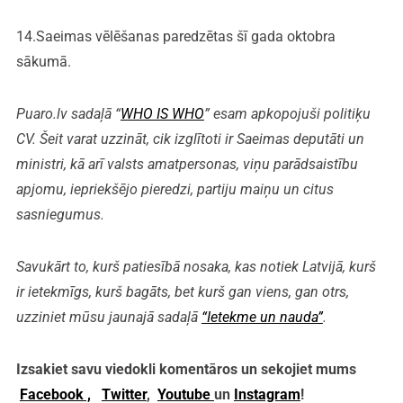
14.Saeimas vēlēšanas paredzētas šī gada oktobra
sākumā.
Puaro.lv sadaļā “
WHO IS WHO
” esam apkopojuši politiķu
CV. Šeit varat uzzināt, cik izglītoti ir Saeimas deputāti un
ministri, kā arī valsts amatpersonas, viņu parādsaistību
apjomu, iepriekšējo pieredzi, partiju maiņu un citus
sasniegumus.
Savukārt to, kurš patiesībā nosaka, kas notiek Latvijā, kurš
ir ietekmīgs, kurš bagāts, bet kurš gan viens, gan otrs,
uzziniet mūsu jaunajā sadaļā
“Ietekme un nauda”
.
Izsakiet savu viedokli komentāros un sekojiet mums
Facebook ,
Twitter
,
Youtube
un
Instagram
!