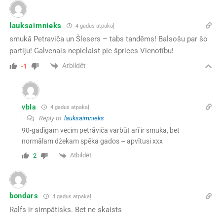
lauksaimnieks
4 gadus atpakaļ
smukā Petraviča un Šlesers – tabs tandēms! Balsošu par šo
partiju! Galvenais nepielaist pie šprices Vienotību!
Atbildēt
-1
vbla
4 gadus atpakaļ
Reply to
lauksaimnieks
90-gadīgam vecim petrāviča varbūt arī ir smuka, bet
normālam džekam spēka gados – apvītusi xxx
Atbildēt
2
bondars
4 gadus atpakaļ
Ralfs ir simpātisks. Bet ne skaists