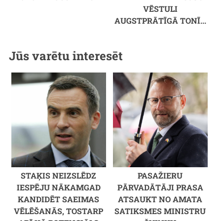
VĒSTULI
AUGSTPRĀTĪGĀ TONĪ...
Jūs varētu interesēt
STAĶIS NEIZSLĒDZ
PASAŽIERU
IESPĒJU NĀKAMGAD
PĀRVADĀTĀJI PRASA
KANDIDĒT SAEIMAS
ATSAUKT NO AMATA
VĒLĒŠANĀS, TOSTARP
SATIKSMES MINISTRU