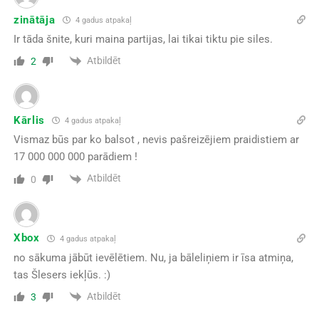
zinātāja
4 gadus atpakaļ
Ir tāda šnite, kuri maina partijas, lai tikai tiktu pie siles.
Atbildēt
2
Kārlis
4 gadus atpakaļ
Vismaz būs par ko balsot , nevis pašreizējiem praidistiem ar
17 000 000 000 parādiem !
Atbildēt
0
Xbox
4 gadus atpakaļ
no sākuma jābūt ievēlētiem. Nu, ja bāleliņiem ir īsa atmiņa,
tas Šlesers iekļūs. :)
Atbildēt
3