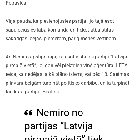
Petraviča.
Viņa pauda, ka pievienojusies partijai, jo tajā esot
sapulcējusies laba komanda un tiekot atbalstītas
sakarīgas idejas, piemēram, par ģimenes vērtībām.
Arī Nemiro apstiprināja, ka esot iestājies partijā “Latvija
pirmajā vietā”, lai gan vēl piektdien viņš aģentūrai LETA
teica, ka nedēļas laikā plāno izlemt, vai pēc 13. Saeimas
pilnvaru beigām turpināt politisko darbību, un ja turpināt,
tad kurā partijā iestāties.
Nemiro no
partijas “Latvija
pirmajā vietā” tiek