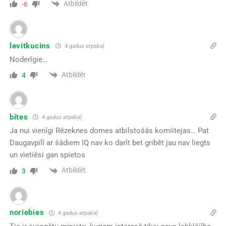
Atbildēt
-6
levitkucins
4 gadus atpakaļ
Noderīgie…
Atbildēt
4
bites
4 gadus atpakaļ
Ja nui vienīgi Rēzeknes domes atbilstošās komiitejas… Pat
Daugavpilī ar šādiem IQ nav ko darīt bet gribēt jau nav liegts
un vietiēsi gan spietos
Atbildēt
3
noriebies
4 gadus atpakaļ