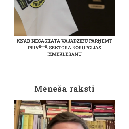
KNAB NESASKATA VAJADZĪBU PĀRŅEMT
PRIVĀTĀ SEKTORA KORUPCIJAS
IZMEKLĒŠANU
Mēneša raksti