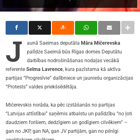
J
aunā Saeimas deputāta
Māra Mičerevska
palīdze Saeimā būs Rīgas domes Deputātu
darbības nodrošināšanas nodaļas vecākā
referente
Selma Lavrence
, kura pazīstama kā aktīva
partijas “Progresīvie” dalībniece un jauniešu organizācijas
“Protests” valdes priekšsēdētāja.
Mičerevskis norāda, ka pēc izstāšanās no partijas
“Latvijas attīstībai” saņēmis atbalstu un palīdzību “no ļoti
daudziem foršiem, dedzīgiem un godīgiem cilvēkiem” –
gan no JKP, gan NA, gan JV partijām, gan no pilnīgi
apolitiskiem cilvēkiem.