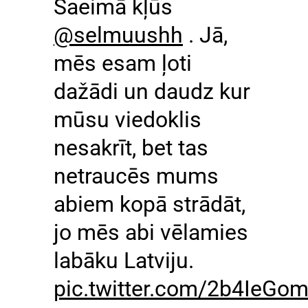
Saeimā kļūs
@selmuushh
. Jā,
mēs esam ļoti
dažādi un daudz kur
mūsu viedoklis
nesakrīt, bet tas
netraucēs mums
abiem kopā strādāt,
jo mēs abi vēlamies
labāku Latviju.
pic.twitter.com/2b4IeGo