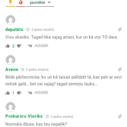
jaunākie
deputāts
5 gadus atpakaļ
Viss skaidrs. Tagad tika vajag atrast, kur un kā viņi TO dara.
Atbildēt
2
Avene
5 gadus atpakaļ
Bilde pārliecinoša- ko un kā taisaš palīdzēt tā, kas pati ar sevi
netiek galā… bet vai vajag? tagad zemeņu lauks…
Atbildēt
1
Prokurors Vioriks
5 gadus atpakaļ
Normāla džuse, kas teu nepatīk?