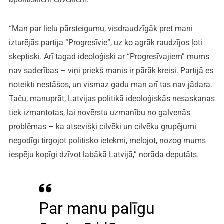
“Man par lielu pārsteigumu, visdraudzīgāk pret mani
izturējās partija “Progresīvie”, uz ko agrāk raudzījos ļoti
skeptiski. Arī tagad ideoloģiski ar “Progresīvajiem” mums
nav saderības – viņi priekš manis ir pārāk kreisi. Partijā es
noteikti nestāšos, un vismaz gadu man arī tas nav jādara.
Taču, manuprāt, Latvijas politikā ideoloģiskās nesaskaņas
tiek izmantotas, lai novērstu uzmanību no galvenās
problēmas – ka atsevišķi cilvēki un cilvēku grupējumi
negodīgi tirgojot politisko ietekmi, melojot, nozog mums
iespēju kopīgi dzīvot labākā Latvijā,” norāda deputāts.
Par manu palīgu