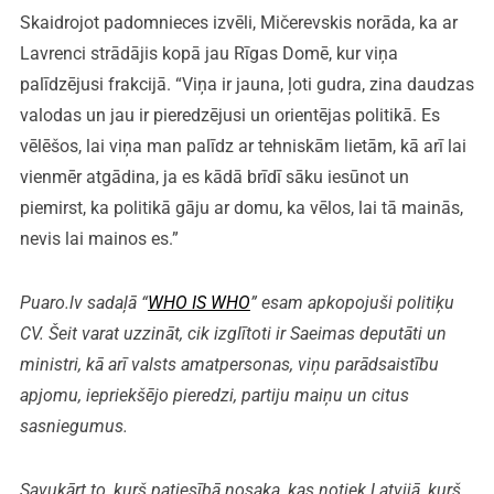
Skaidrojot padomnieces izvēli, Mičerevskis norāda, ka ar
Lavrenci strādājis kopā jau Rīgas Domē, kur viņa
palīdzējusi frakcijā. “Viņa ir jauna, ļoti gudra, zina daudzas
valodas un jau ir pieredzējusi un orientējas politikā. Es
vēlēšos, lai viņa man palīdz ar tehniskām lietām, kā arī lai
vienmēr atgādina, ja es kādā brīdī sāku iesūnot un
piemirst, ka politikā gāju ar domu, ka vēlos, lai tā mainās,
nevis lai mainos es.”
Puaro.lv sadaļā “
WHO IS WHO
” esam apkopojuši politiķu
CV. Šeit varat uzzināt, cik izglītoti ir Saeimas deputāti un
ministri, kā arī valsts amatpersonas, viņu parādsaistību
apjomu, iepriekšējo pieredzi, partiju maiņu un citus
sasniegumus.
Savukārt to, kurš patiesībā nosaka, kas notiek Latvijā, kurš