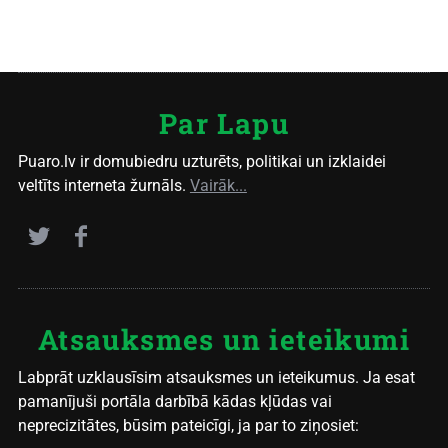
Par Lapu
Puaro.lv ir domubiedru uzturēts, politikai un izklaidei
veltīts interneta žurnāls.
Vairāk...
Atsauksmes un ieteikumi
Labprāt uzklausīsim atsauksmes un ieteikumus. Ja esat
pamanījuši portāla darbībā kādas kļūdas vai
neprecizitātes, būsim pateicīgi, ja par to ziņosiet: