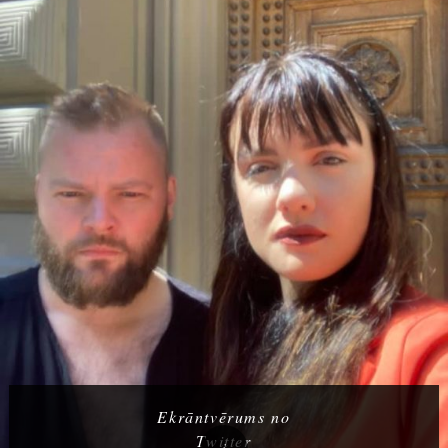
Ekrāntvērums no
Twitter