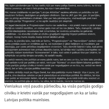
Vienlaikus viņš paudis pārliecību, ka visās partijās godīgo
cilvēku ir krietni vairāk par negodīgajiem un ka ar laiku
Latvijas politika mainīsies.