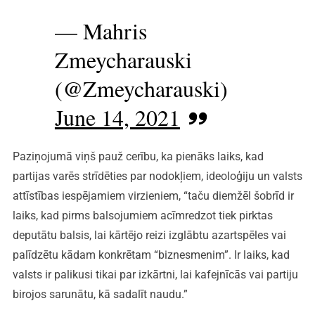
— Mahris
Zmeycharauski
(@Zmeycharauski)
June 14, 2021
Paziņojumā viņš pauž cerību, ka pienāks laiks, kad
partijas varēs strīdēties par nodokļiem, ideoloģiju un valsts
attīstības iespējamiem virzieniem, “taču diemžēl šobrīd ir
laiks, kad pirms balsojumiem acīmredzot tiek pirktas
deputātu balsis, lai kārtējo reizi izglābtu azartspēles vai
palīdzētu kādam konkrētam “biznesmenim”. Ir laiks, kad
valsts ir palikusi tikai par izkārtni, lai kafejnīcās vai partiju
birojos sarunātu, kā sadalīt naudu.”