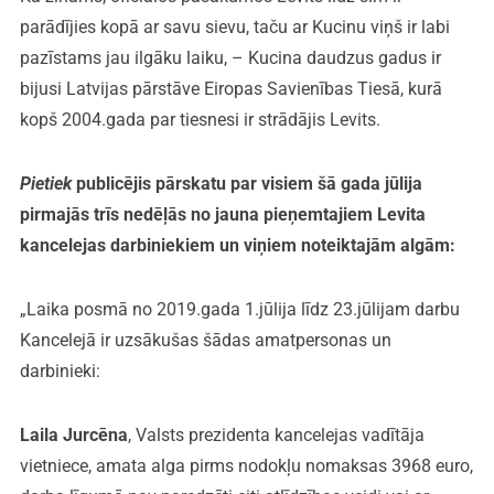
parādījies kopā ar savu sievu, taču ar Kucinu viņš ir labi
pazīstams jau ilgāku laiku, – Kucina daudzus gadus ir
bijusi Latvijas pārstāve Eiropas Savienības Tiesā, kurā
kopš 2004.gada par tiesnesi ir strādājis Levits.
Pietiek
publicējis pārskatu par visiem šā gada jūlija
pirmajās trīs nedēļās no jauna pieņemtajiem Levita
kancelejas darbiniekiem un viņiem noteiktajām algām:
„Laika posmā no 2019.gada 1.jūlija līdz 23.jūlijam darbu
Kancelejā ir uzsākušas šādas amatpersonas un
darbinieki:
Laila Jurcēna
, Valsts prezidenta kancelejas vadītāja
vietniece, amata alga pirms nodokļu nomaksas 3968 euro,