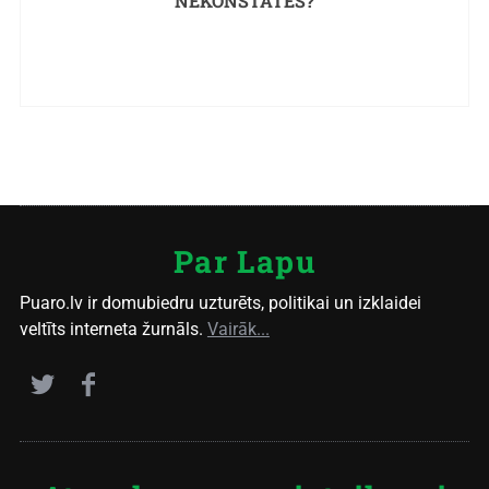
NEKONSTATĒS?
Par Lapu
Puaro.lv ir domubiedru uzturēts, politikai un izklaidei
veltīts interneta žurnāls.
Vairāk...