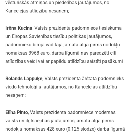
vēsturiskās atmiņas un piederības jautājumos, no
Kancelejas atlīdzību nesaņem;
Irēna Kucina
, Valsts prezidenta padomniece tiesiskuma
un Eiropas Savienības tiesību politikas jautājumos,
padomnieku biroja vadītāja, amata alga pirms nodokļu
nomaksas 3968 euro, darba līgumā nav paredzēti citi
atlīdzības veidi vai ar papildu atlīdzību saistīti pasākumi
Rolands Lappuķe
, Valsts prezidenta ārštata padomnieks
viedo tehnoloģiju jautājumos, no Kancelejas atlīdzību
nesaņem;
Elīna Pinto
, Valsts prezidenta padomniece modernas
valsts un ilgtspējības jautājumos, amata alga pirms
nodokļu nomaksas 428 euro (0,125 slodze) darba līgumā