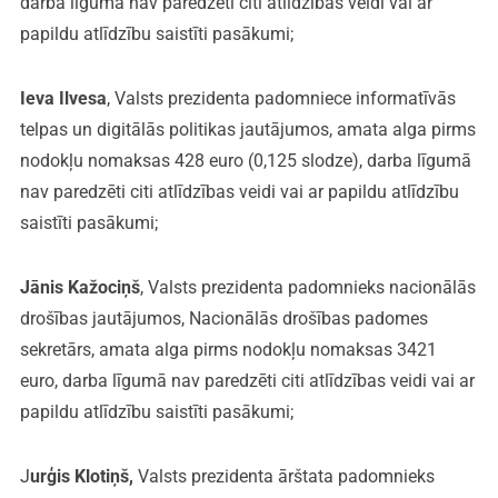
darba līgumā nav paredzēti citi atlīdzības veidi vai ar
papildu atlīdzību saistīti pasākumi;
Ieva Ilvesa
, Valsts prezidenta padomniece informatīvās
telpas un digitālās politikas jautājumos, amata alga pirms
nodokļu nomaksas 428 euro (0,125 slodze), darba līgumā
nav paredzēti citi atlīdzības veidi vai ar papildu atlīdzību
saistīti pasākumi;
Jānis Kažociņš
, Valsts prezidenta padomnieks nacionālās
drošības jautājumos, Nacionālās drošības padomes
sekretārs, amata alga pirms nodokļu nomaksas 3421
euro, darba līgumā nav paredzēti citi atlīdzības veidi vai ar
papildu atlīdzību saistīti pasākumi;
J
urģis Klotiņš,
Valsts prezidenta ārštata padomnieks