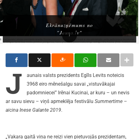
Ekrānuzņēmums no
"Jauns.lv"
J
aunais valsts prezidents Egīls Levits noteicis
3968 eiro mēnešalgu savai „vistuvākajai
padomniecei” Irēnai Kucinai, ar kuru – un nevis
ar savu sievu – viņš apmeklēja festivālu
Summertime –
aicina Inese Galante 2019
.
„Vakara gaitā viņa ne reizi vien pietuvojās prezidentam,