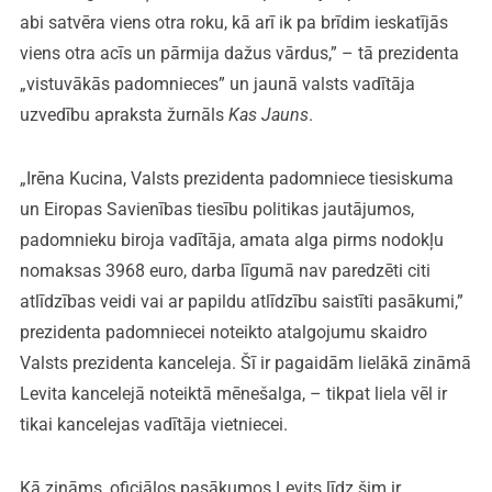
abi satvēra viens otra roku, kā arī ik pa brīdim ieskatījās
viens otra acīs un pārmija dažus vārdus,” – tā prezidenta
„vistuvākās padomnieces” un jaunā valsts vadītāja
uzvedību apraksta žurnāls
Kas Jauns
.
„Irēna Kucina, Valsts prezidenta padomniece tiesiskuma
un Eiropas Savienības tiesību politikas jautājumos,
padomnieku biroja vadītāja, amata alga pirms nodokļu
nomaksas 3968 euro, darba līgumā nav paredzēti citi
atlīdzības veidi vai ar papildu atlīdzību saistīti pasākumi,”
prezidenta padomniecei noteikto atalgojumu skaidro
Valsts prezidenta kanceleja. Šī ir pagaidām lielākā zināmā
Levita kancelejā noteiktā mēnešalga, – tikpat liela vēl ir
tikai kancelejas vadītāja vietniecei.
Kā zināms, oficiālos pasākumos Levits līdz šim ir