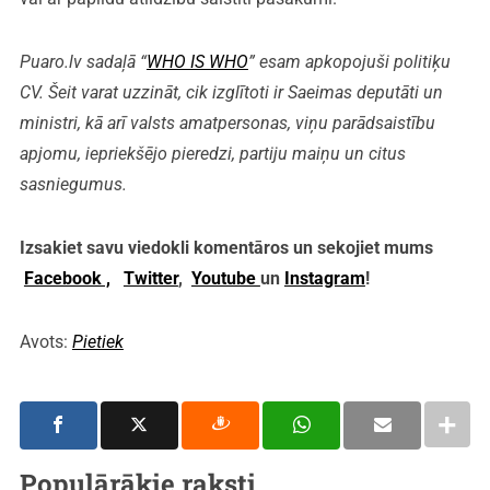
Puaro.lv sadaļā “
WHO IS WHO
” esam apkopojuši politiķu
CV. Šeit varat uzzināt, cik izglītoti ir Saeimas deputāti un
ministri, kā arī valsts amatpersonas, viņu parādsaistību
apjomu, iepriekšējo pieredzi, partiju maiņu un citus
sasniegumus.
Izsakiet savu viedokli komentāros un sekojiet mums
Facebook ,
Twitter
,
Youtube
un
Instagram
!
Avots:
Pietiek
Populārākie raksti