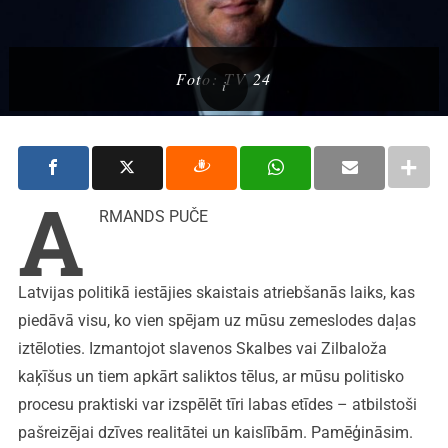
Foto: TV 24
A
RMANDS PUČE
Latvijas politikā iestājies skaistais atriebšanās laiks, kas
piedāvā visu, ko vien spējam uz mūsu zemeslodes daļas
iztēloties. Izmantojot slavenos Skalbes vai Zilbaloža
kaķīšus un tiem apkārt saliktos tēlus, ar mūsu politisko
procesu praktiski var izspēlēt tīri labas etīdes – atbilstoši
pašreizējai dzīves realitātei un kaislībām. Pamēģināsim.