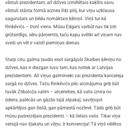
vēstuli prezidentam, arī dzīves izmētētais kaķītis savu
vēstuli stāsta formā aiznes līdz pilij, kur viņu uzklausa
sagurušais un bēdu nomāktais ķēniņš. Viņš tur kā
Rinkēvičs – tronī viens. Mūsu Edgars varbūt nav tik ļoti
grūtsirdīgs, sēru pārņemts, taču kapu svētki arī viņam nav
sveši un vēl ir valstī piemiņas dienas.
Starp citu, galma ļaudis esot sargājuši Skalbes ķēniņu no
dzīves, kas ir diezgan tuvu tam, kas notiek ar Latvijas
prezidentiem. Arī viņus galminieki vai prezidenta kanceleja
sargā no dzīves. Taču Rinkēvičs pēc aicinājuma grib būt
tuvāk Zilbaloža valim – atcerieties, kā valis iznira no
ūdens, palēcās un gāzās tajā atpakaļ, saviļņojot
apkārtējos gan tiešā, gan pārnestā nozīmē. Tāds grib būt
mūsu pašreizējais prezidents – kā lielais valis. Tikai viņa
versijā nav šļakatu un viļņu. Ir konvencija! Tā viņš vēlētos