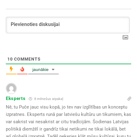
10
COMMENTS
jaunākie
Eksperts
8 mēnešus atpakaļ
Nē, tu Puče jauc visu kopā, jo tev nav izglītības un konceptu
izpratnes. Eksperts runā par latviešu kultūru un tikumiem, kas
var sakrist vai nesakrist ar citu tradīcijām. Šodienas Latvijas
politikā diemžēl ir gandrīz tikai netikumi ne tikai lokālā, bet
arī globalā izpratnē. Tadēļ neķeries klāt mūsu kultūrai, kuru tu