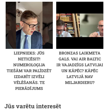
LIEPNIEKS: JŪS
BRONZAS LAIKMETA
NETICĒSIT!
GALS. VAI AIR BALTIC
NUMEROLOĢIJA
IR VAJADZĪGS LATVIJAI
TIEŠĀM VAR PALĪDZĒT
UN KĀPĒC? KĀPĒC
IZDARĪT IZVĒLI
LATVIJĀ NAV
VĒLĒŠANĀS. TE
MILJARDIERU?
PIERĀDĪJUMS
Jūs varētu interesēt