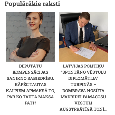
Populārākie raksti
DEPUTĀTU
LATVIJAS POLITIĶU
KOMPENSĀCIJAS
“SPONTĀNO VĒSTUĻU
SANIKNO SABIEDRĪBU:
DIPLOMĀTIJA”
KĀPĒC TAUTAS
TURPINĀS –
KALPIEM APMAKSĀ TO,
DOMBRAVA NOSŪTA
PAR KO TAUTA MAKSĀ
MADRIDEI PAMĀCOŠU
PATI?
VĒSTULI
AUGSTPRĀTĪGĀ TONĪ...