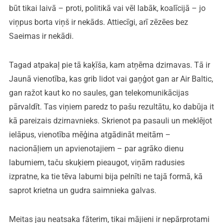
būt tikai laivā – proti, politikā vai vēl labāk, koalīcijā – jo
viņpus borta viņš ir nekāds. Attiecīgi, arī zēzēes bez
Saeimas ir nekādi.
Tagad atpakaļ pie tā kaķīša, kam atņēma dzirnavas. Tā ir
Jaunā vienotība, kas grib lidot vai gaņģot gan ar Air Baltic,
gan ražot kaut ko no saules, gan telekomunikācijas
pārvaldīt. Tas viņiem paredz to pašu rezultātu, ko dabūja it
kā pareizais dzirnavnieks. Skrienot pa pasauli un meklējot
ielāpus, vienotība mēģina atgādināt meitām –
nacionāļiem un apvienotajiem – par agrāko dienu
labumiem, taču skuķiem pieaugot, viņām radusies
izpratne, ka tie tēva labumi bija pelnīti ne tajā formā, kā
saprot krietna un gudra saimnieka galvas.
Meitas jau neatsaka fāterim, tikai mājieni ir nepārprotami