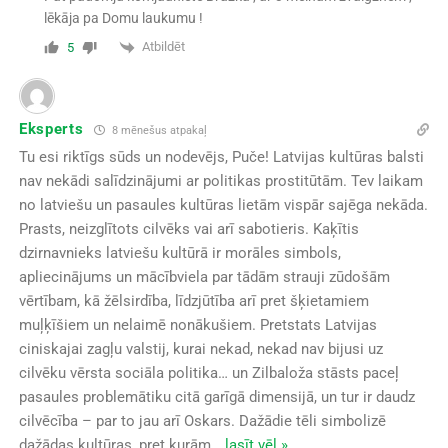
lēkāja pa Domu laukumu !
Atbildēt
5
Eksperts
8 mēnešus atpakaļ
Tu esi riktīgs sūds un nodevējs, Puče! Latvijas kultūras balsti
nav nekādi salīdzinājumi ar politikas prostitūtām. Tev laikam
no latviešu un pasaules kultūras lietām vispār sajēga nekāda.
Prasts, neizglītots cilvēks vai arī sabotieris. Kaķītis
dzirnavnieks latviešu kultūrā ir morāles simbols,
apliecinājums un mācībviela par tādām strauji zūdošām
vērtībam, kā žēlsirdība, līdzjūtība arī pret šķietamiem
muļķīšiem un nelaimē nonākušiem. Pretstats Latvijas
ciniskajai zagļu valstij, kurai nekad, nekad nav bijusi uz
cilvēku vērsta sociāla politika… un Zilbaloža stāsts paceļ
pasaules problemātiku citā garīgā dimensijā, un tur ir daudz
cilvēcība – par to jau arī Oskars. Dažādie tēli simbolizē
dažādas kultūras, pret kurām
…
lasīt vēl »