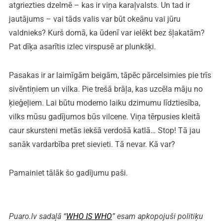
atgriezties dzelmē – kas ir viņa karaļvalsts. Un tad ir
jautājums – vai tāds valis var būt okeānu vai jūru
valdnieks? Kurš domā, ka ūdenī var ielēkt bez šļakatām?
Pat dīķa asarītis izlec virspusē ar plunkšķi.
Pasakas ir ar laimīgām beigām, tāpēc pārcelsimies pie trīs
sivēntiņiem un vilka. Pie trešā brāļa, kas uzcēla māju no
ķieģeļiem. Lai būtu moderno laiku dzimumu līdztiesība,
vilks mūsu gadījumos būs vilcene. Viņa tērpusies kleitā
caur skursteni metās iekšā verdošā katlā… Stop! Tā jau
sanāk vardarbība pret sievieti. Tā nevar. Kā var?
Pamainiet tālāk šo gadījumu paši.
Puaro.lv sadaļā “
WHO IS WHO
” esam apkopojuši politiķu