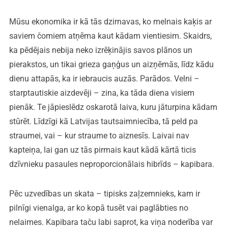
Mūsu ekonomika ir kā tās dzirnavas, ko melnais kaķis ar
saviem čomiem atņēma kaut kādam vientiesim. Skaidrs,
ka pēdējais nebija neko izrēķinājis savos plānos un
pierakstos, un tikai grieza gaņģus un aizņēmās, līdz kādu
dienu attapās, ka ir iebraucis auzās. Parādos. Velni –
starptautiskie aizdevēji – zina, ka tāda diena visiem
pienāk. Te jāpieslēdz oskarotā laiva, kuru jāturpina kādam
stūrēt. Līdzīgi kā Latvijas tautsaimniecība, tā peld pa
straumei, vai – kur straume to aiznesīs. Laivai nav
kapteiņa, lai gan uz tās pirmais kaut kādā kārtā ticis
dzīvnieku pasaules neproporcionālais hibrīds – kapibara.
Pēc uzvedības un skata – tipisks zaļzemnieks, kam ir
pilnīgi vienalga, ar ko kopā tusēt vai paglābties no
nelaimes. Kapibara taču labi saprot, ka viņa noderība var