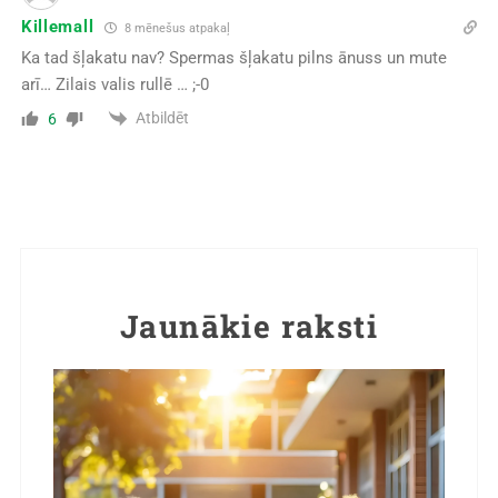
Killemall
8 mēnešus atpakaļ
Ka tad šļakatu nav? Spermas šļakatu pilns ānuss un mute
arī… Zilais valis rullē … ;-0
Atbildēt
6
Jaunākie raksti