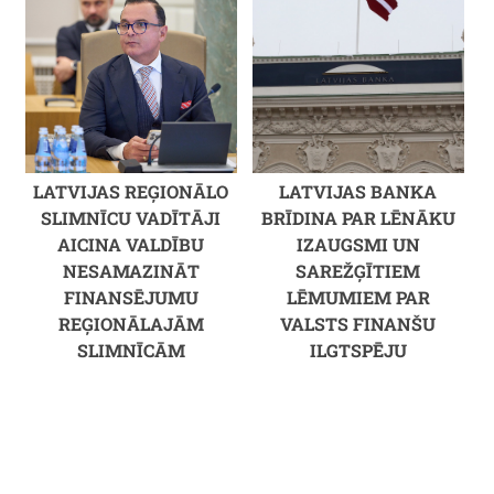
LATVIJAS REĢIONĀLO
LATVIJAS BANKA
SLIMNĪCU VADĪTĀJI
BRĪDINA PAR LĒNĀKU
AICINA VALDĪBU
IZAUGSMI UN
NESAMAZINĀT
SAREŽĢĪTIEM
FINANSĒJUMU
LĒMUMIEM PAR
REĢIONĀLAJĀM
VALSTS FINANŠU
SLIMNĪCĀM
ILGTSPĒJU