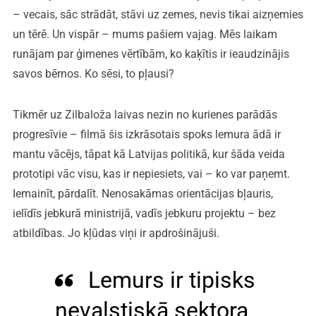
– vecais, sāc strādāt, stāvi uz zemes, nevis tikai aizņemies
un tērē. Un vispār – mums pašiem vajag. Mēs laikam
runājam par ģimenes vērtībām, ko kaķītis ir ieaudzinājis
savos bērnos. Ko sēsi, to pļausi?
Tikmēr uz Zilbaloža laivas nezin no kurienes parādās
progresīvie – filmā šis izkrāsotais spoks lemura ādā ir
mantu vācējs, tāpat kā Latvijas politikā, kur šāda veida
prototipi vāc visu, kas ir nepiesiets, vai – ko var paņemt.
Iemainīt, pārdalīt. Nenosakāmas orientācijas bļauris,
ielīdīs jebkurā ministrijā, vadīs jebkuru projektu – bez
atbildības. Jo kļūdas viņi ir apdrošinājuši.
Lemurs ir tipisks
nevalstiskā sektora