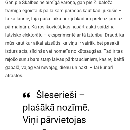
Gan pie Skalbes nelaimīgā varoņa, gan pie Zilbaloža
tramīgā egoista ik pa laikam parādās kaut kādi jukušie –
tā kā ļaunie, tajā pašā laikā bez jebkādām pretenzijām uz
pārmaiņām. Kā rosļikovieši, kas nepārtraukti spīdzina
latvisko elektorātu – eksperimentē ar tā izturību. Draud, ka
mūs kaut kur atkal aizsūtīs, ka viņu ir vairāk, bet pasakā –
izdurs acis, slīcinās vai nometīs no kūtsaugšas. Tad ir tas
rejošo suņu bars starp laivas pārbraucieniem, kas rej baltā
gabalā, vajag vai nevajag, dienu un nakti – lai kur arī
atrastos.
Šleserieši –
plašākā nozīmē.
Viņi pārvietojas