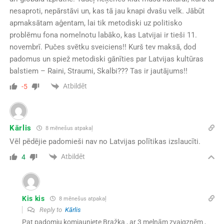
nesaproti, nepārstāvi un, kas tā jau knapi dvašu velk. Jābūt
apmaksātam aģentam, lai tik metodiski uz politisko
problēmu fona nomelnotu labāko, kas Latvijai ir tieši 11.
novembrī. Pučes svētku sveiciens!! Kurš tev maksā, dod
padomus un spiež metodiski gānīties par Latvijas kultūras
balstiem – Raini, Straumi, Skalbi??? Tas ir jautājums!!
Atbildēt
-5
Kārlis
8 mēnešus atpakaļ
Vēl pēdējie padomieši nav no Latvijas polītikas izslaucīti.
Atbildēt
4
Kis kis
8 mēnešus atpakaļ
Reply to
Kārlis
Pat padomju komjauniete Bražka , ar 3 melnām zvaigznēm ,