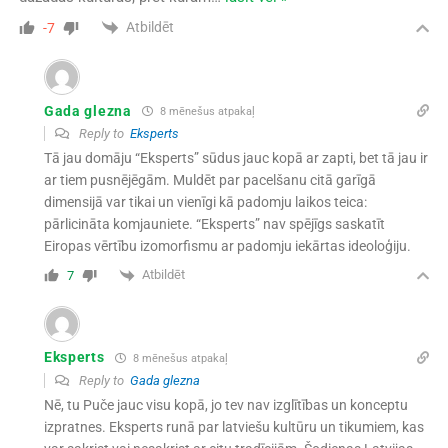
Atbildēt
-7
Gada glezna
8 mēnešus atpakaļ
Reply to
Eksperts
Tā jau domāju “Eksperts” sūdus jauc kopā ar zapti, bet tā jau ir
ar tiem pusnējēgām. Muldēt par pacelšanu citā garīgā
dimensijā var tikai un vienīgi kā padomju laikos teica:
pārlicināta komjauniete. “Eksperts” nav spējīgs saskatīt
Eiropas vērtību izomorfismu ar padomju iekārtas ideoloģiju.
Atbildēt
7
Eksperts
8 mēnešus atpakaļ
Reply to
Gada glezna
Nē, tu Puče jauc visu kopā, jo tev nav izglītības un konceptu
izpratnes. Eksperts runā par latviešu kultūru un tikumiem, kas