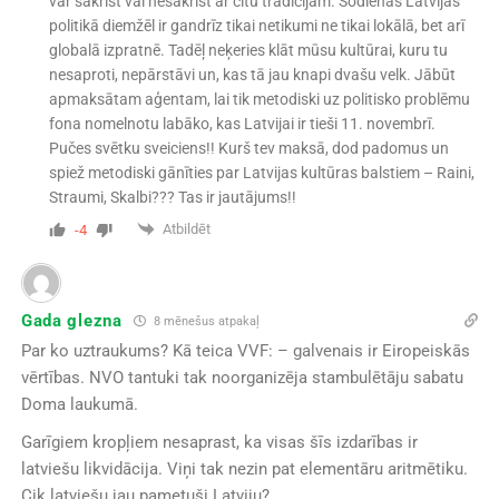
var sakrist vai nesakrist ar citu tradīcijām. Šodienas Latvijas
politikā diemžēl ir gandrīz tikai netikumi ne tikai lokālā, bet arī
globalā izpratnē. Tadēļ neķeries klāt mūsu kultūrai, kuru tu
nesaproti, nepārstāvi un, kas tā jau knapi dvašu velk. Jābūt
apmaksātam aģentam, lai tik metodiski uz politisko problēmu
fona nomelnotu labāko, kas Latvijai ir tieši 11. novembrī.
Pučes svētku sveiciens!! Kurš tev maksā, dod padomus un
spiež metodiski gānīties par Latvijas kultūras balstiem – Raini,
Straumi, Skalbi??? Tas ir jautājums!!
Atbildēt
-4
Gada glezna
8 mēnešus atpakaļ
Par ko uztraukums? Kā teica VVF: – galvenais ir Eiropeiskās
vērtības. NVO tantuki tak noorganizēja stambulētāju sabatu
Doma laukumā.
Garīgiem kropļiem nesaprast, ka visas šīs izdarības ir
latviešu likvidācija. Viņi tak nezin pat elementāru aritmētiku.
Cik latviešu jau pametuši Latviju?