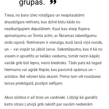
grupās.
Tiesa, no bara izlec rotaļīgais un neapšaubāmi
draudzīgais retrīvers, kas dzīvē būtu kāds no
neatkarīgajiem deputātiem. Kaut kas starp Rajeva
apmatojumu un Šmita acīm, ar Ābramas labestīgumu
sirds rajonā. Retrīveram ir vienalga, kurā laivā viņš nonāk,
un – vai vispār tai jābūt laivai. Sekretārputns, kas it kā no
visiem ir apveltīts ar lielāko viedumu, tomēr nezin kāpēc
vairāk grib būt lepns, nevis biedrisks. Tāds pats kā tagad
Hermanis vai agrāk Repše, kas pavicinā spārnus un –
aizlidos. Bet vēzieni būs skaisti. Pirms tam vēl nostāsies
laivas priekšgalā, pozējot selfijam.
Abos sižetos ir arī troņi un valdnieki. Līdzīgi kā gandrīz
katrs otrais Latvijā grib rakstīt par savām nedienām