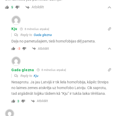
Atbildēt
9
Kju
8 mēnešus atpakaļ
Reply to
Gada glezna
Daļa no pametušajiem, tieši homofobijas dēļ pameta.
Atbildēt
-3
Gada glezna
8 mēnešus atpakaļ
Reply to
Kju
Nesaprotu. Ja jau Latvijā ir tik liela homofobija, kāpēc Streips
no laimes zemes atskrēja uz homofobo Latviju. Cik saprotu,
tad atgādināt loģiku tādiem kā “Kju” ir tukša laika tērēšana.
Atbildēt
3