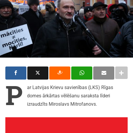
P
ar Latvijas Krievu savienības (LKS) Rīgas
domes ārkārtas vēlēšanu saraksta līderi
izraudzīts Miroslavs Mitrofanovs.