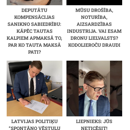
DEPUTĀTU
MŪSU DROŠĪBA,
KOMPENSĀCIJAS
NOTURĪBA,
SANIKNO SABIEDRĪBU:
AIZSARDZĪBAS
KĀPĒC TAUTAS
INDUSTRIJA. VAI ESAM
KALPIEM APMAKSĀ TO,
DRONU LIELVALSTS?
PAR KO TAUTA MAKSĀ
KODOLIEROČU DRAUDI
PATI?
LATVIJAS POLITIĶU
LIEPNIEKS: JŪS
“SPONTĀNO VĒSTUĻU
NETICĒSIT!