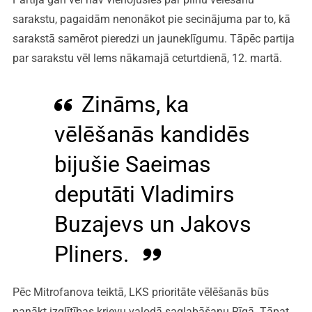
sarakstu, pagaidām nenonākot pie secinājuma par to, kā
sarakstā samērot pieredzi un jauneklīgumu. Tāpēc partija
par sarakstu vēl lems nākamajā ceturtdienā, 12. martā.
Zināms, ka
vēlēšanās kandidēs
bijušie Saeimas
deputāti Vladimirs
Buzajevs un Jakovs
Pliners.
Pēc Mitrofanova teiktā, LKS prioritāte vēlēšanās būs
panākt izglītības krievu valodā saglabāšanu Rīgā. Tāpat