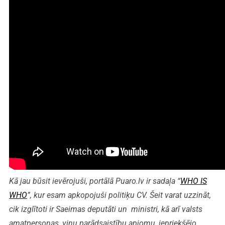
Kā jau būsit ievērojuši, portālā Puaro.lv ir sadaļa “
WHO IS
WHO
”, kur esam apkopojuši politiķu CV. Šeit varat uzzināt,
cik izglītoti ir Saeimas deputāti un ministri, kā arī valsts
amatpersonas, viņu parādsaistību apjomu, iepriekšējo