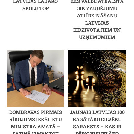
LATVIJAS LABĀKO
ZZS VALDE ATBALSTA
SKOLU TOP
OIK ZAUDĒJUMU
ATLĪDZINĀŠANU
LATVIJAS
IEDZĪVOTĀJIEM UN
UZŅĒMUMIEM
DOMBRAVAS PIRMAIS
JAUNAIS LATVIJAS 100
RĪKOJUMS IEKŠLIETU
BAGĀTĀKO CILVĒKU
MINISTRA AMATĀ –
SARAKSTS – KAS IR
SAZIŅĀ IZMANTOT
PĒRN VISLIELĀKO