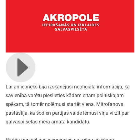
Lai arī iepriekš bija izskanējusi neoficiāla informācija, ka
savienība varētu pieslieties kādam citam politiskajam
spēkam, tā tomēr nolēmusi startēt viena. Mitrofanovs
pastāstīja, ka šodien partijas valde lēmusi viņu virzīt par
galvaspilsētas mēra amata kandidātu.
Partija gan vēl nav vienojusies par pilnu vēlēšanu