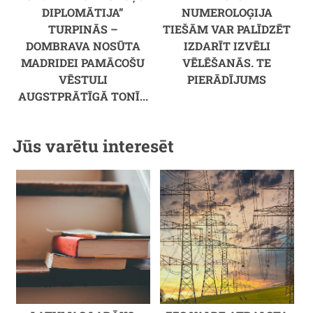
DIPLOMĀTIJA”
NUMEROLOĢIJA
TURPINĀS –
TIEŠĀM VAR PALĪDZĒT
DOMBRAVA NOSŪTA
IZDARĪT IZVĒLI
MADRIDEI PAMĀCOŠU
VĒLĒŠANĀS. TE
VĒSTULI
PIERĀDĪJUMS
AUGSTPRĀTĪGĀ TONĪ...
Jūs varētu interesēt