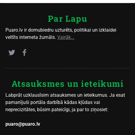
Par Lapu
Puaro.lv ir domubiedru uzturēts, politikai un izklaidei
veltīts interneta žurnāls.
Vairāk...
Atsauksmes un ieteikumi
Labprāt uzklausīsim atsauksmes un ieteikumus. Ja esat
pamanījuši portāla darbībā kādas kļūdas vai
neprecizitātes, būsim pateicīgi, ja par to ziņosiet:
puaro@puaro.lv