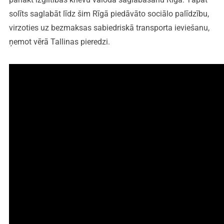
solīts saglabāt līdz šim Rīgā piedāvāto sociālo palīdzību,
virzoties uz bezmaksas sabiedriskā transporta ieviešanu,
ņemot vērā Tallinas pieredzi.