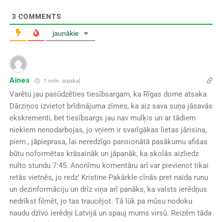
3
COMMENTS
jaunākie
Aines
1 mēn. atpakaļ
Varētu jau pasūdzēties tiesībsargam, ka Rīgas dome atsaka
Dārziņos izvietot brīdinājuma zīmes, ka aiz sava suņa jāsavās
ekskrementi, bet tiesībsargs jau nav mulķis un ar tādiem
niekiem nenodarbojas, jo vņiem ir svarīgākas lietas jārisina,
piem., jāpieprasa, lai neredzīgo pansionātā pasākumu afišas
būtu noformētas krāsaināk un jāpanāk, ka skolās aizliedz
nulto stundu 7:45. Anonīmu komentāru arī var pievienot tikai
retās vietnēs, jo redz’ Kristine Pakārkle cīnās pret naida runu
un dezinformāciju un drīz viņa arī panāks, ka valsts ierēdņus
nedrīkst filmēt, jo tas traucējot. Tā lūk pa mūsu nodoku
naudu dzīvo ierēdņi Latvijā un spauj mums virsū. Reizēm tāda