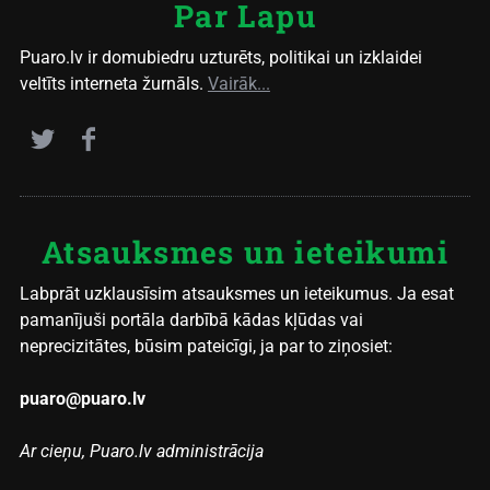
Par Lapu
Puaro.lv ir domubiedru uzturēts, politikai un izklaidei
veltīts interneta žurnāls.
Vairāk...
Atsauksmes un ieteikumi
Labprāt uzklausīsim atsauksmes un ieteikumus. Ja esat
pamanījuši portāla darbībā kādas kļūdas vai
neprecizitātes, būsim pateicīgi, ja par to ziņosiet:
puaro@puaro.lv
Ar cieņu, Puaro.lv administrācija