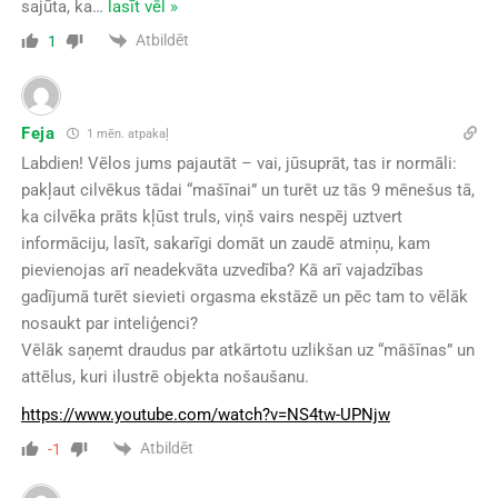
sajūta, ka
…
lasīt vēl »
Atbildēt
1
Feja
1 mēn. atpakaļ
Labdien! Vēlos jums pajautāt – vai, jūsuprāt, tas ir normāli:
pakļaut cilvēkus tādai “mašīnai” un turēt uz tās 9 mēnešus tā,
ka cilvēka prāts kļūst truls, viņš vairs nespēj uztvert
informāciju, lasīt, sakarīgi domāt un zaudē atmiņu, kam
pievienojas arī neadekvāta uzvedība? Kā arī vajadzības
gadījumā turēt sievieti orgasma ekstāzē un pēc tam to vēlāk
nosaukt par inteliģenci?
Vēlāk saņemt draudus par atkārtotu uzlikšan uz “māšīnas” un
attēlus, kuri ilustrē objekta nošaušanu.
https://www.youtube.com/watch?v=NS4tw-UPNjw
Atbildēt
-1