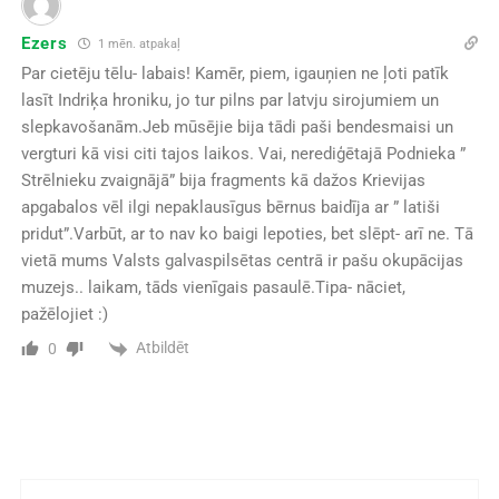
Ezers
1 mēn. atpakaļ
Par cietēju tēlu- labais! Kamēr, piem, igauņien ne ļoti patīk
lasīt Indriķa hroniku, jo tur pilns par latvju sirojumiem un
slepkavošanām.Jeb mūsējie bija tādi paši bendesmaisi un
vergturi kā visi citi tajos laikos. Vai, nerediģētajā Podnieka ”
Strēlnieku zvaignājā” bija fragments kā dažos Krievijas
apgabalos vēl ilgi nepaklausīgus bērnus baidīja ar ” latiši
pridut”.Varbūt, ar to nav ko baigi lepoties, bet slēpt- arī ne. Tā
vietā mums Valsts galvaspilsētas centrā ir pašu okupācijas
muzejs.. laikam, tāds vienīgais pasaulē.Tipa- nāciet,
pažēlojiet :)
Atbildēt
0