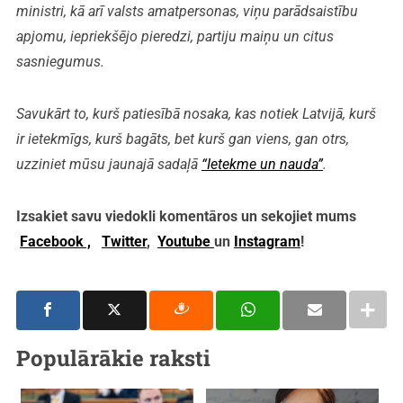
ministri, kā arī valsts amatpersonas, viņu parādsaistību
apjomu, iepriekšējo pieredzi, partiju maiņu un citus
sasniegumus.
Savukārt to, kurš patiesībā nosaka, kas notiek Latvijā, kurš
ir ietekmīgs, kurš bagāts, bet kurš gan viens, gan otrs,
uzziniet mūsu jaunajā sadaļā
“Ietekme un nauda”
.
Izsakiet savu viedokli komentāros un sekojiet mums
Facebook ,
Twitter
,
Youtube
un
Instagram
!
Populārākie raksti