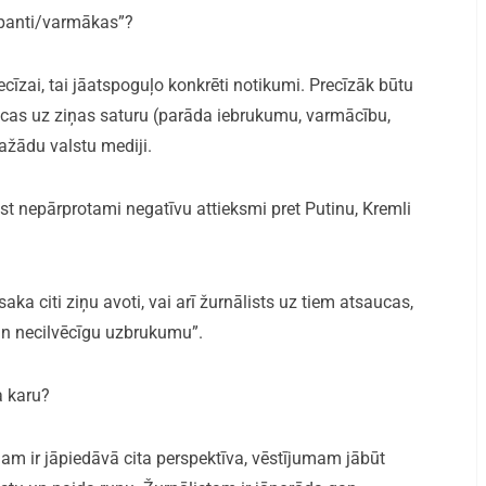
kupanti/varmākas”?
ecīzai, tai jāatspoguļo konkrēti notikumi. Precīzāk būtu
ttiecas uz ziņas saturu (parāda iebrukumu, varmācību,
ažādu valstu mediji.
aust nepārprotami negatīvu attieksmi pret Putinu, Kremli
saka citi ziņu avoti, vai arī žurnālists uz tiem atsaucas,
n necilvēcīgu uzbrukumu”.
a karu?
umam ir jāpiedāvā cita perspektīva, vēstījumam jābūt