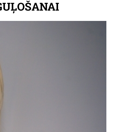
GUĻOŠANAI