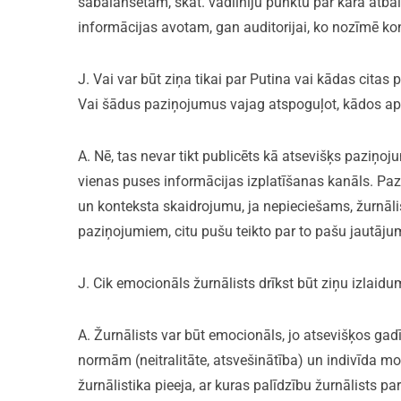
sabalansētam, skat. vadlīniju punktu par kara atba
informācijas avotam, gan auditorijai, ko nozīmē kon
J. Vai var būt ziņa tikai par Putina vai kādas cita
Vai šādus paziņojumus vajag atspoguļot, kādos a
A. Nē, tas nevar tikt publicēts kā atsevišķs paziņoju
vienas puses informācijas izplatīšanas kanāls. Paz
un konteksta skaidrojumu, ja nepieciešams, žurnāli
paziņojumiem, citu pušu teikto par to pašu jautāju
J. Cik emocionāls žurnālists drīkst būt ziņu izlaid
A. Žurnālists var būt emocionāls, jo atsevišķos ga
normām (neitralitāte, atsvešinātība) un indivīda mo
žurnālistika pieeja, ar kuras palīdzību žurnālists 