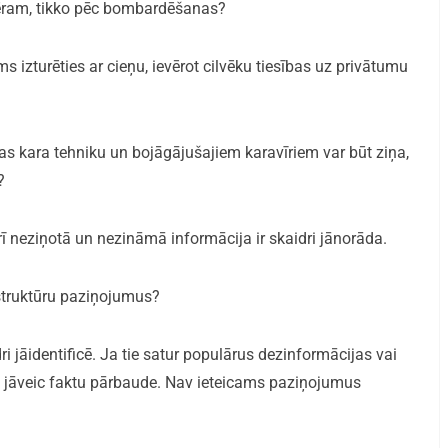
mēram, tikko pēc bombardēšanas?
ams izturēties ar cieņu, ievērot cilvēku tiesības uz privātumu
jas kara tehniku un bojāgājušajiem karavīriem var būt ziņa,
?
arī neziņotā un nezināmā informācija ir skaidri jānorāda.
 struktūru paziņojumus?
idri jāidentificē. Ja tie satur populārus dezinformācijas vai
 jāveic faktu pārbaude. Nav ieteicams paziņojumus