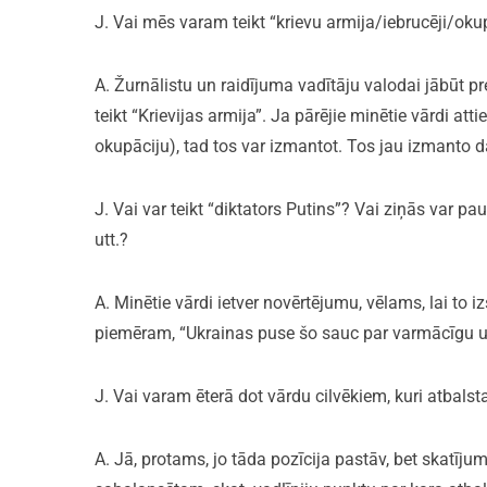
J. Vai mēs varam teikt “krievu armija/iebrucēji/o
A. Žurnālistu un raidījuma vadītāju valodai jābūt pr
teikt “Krievijas armija”. Ja pārējie minētie vārdi a
okupāciju), tad tos var izmantot. Tos jau izmanto d
J. Vai var teikt “diktators Putins”? Vai ziņās var p
utt.?
A. Minētie vārdi ietver novērtējumu, vēlams, lai to iz
piemēram, “Ukrainas puse šo sauc par varmācīgu u
J. Vai varam ēterā dot vārdu cilvēkiem, kuri atbalst
A. Jā, protams, jo tāda pozīcija pastāv, bet skatīj