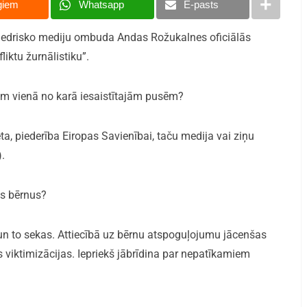
giem
Whatsapp
E-pasts
 sabiedrisko mediju ombuda Andas Rožukalnes oficiālās
iktu žurnālistiku”.
am vienā no karā iesaistītajām pusēm?
ta, piederība Eiropas Savienībai, taču medija vai ziņu
).
os bērnus?
 un to sekas. Attiecībā uz bērnu atspoguļojumu jācenšas
as viktimizācijas. Iepriekš jābrīdina par nepatīkamiem