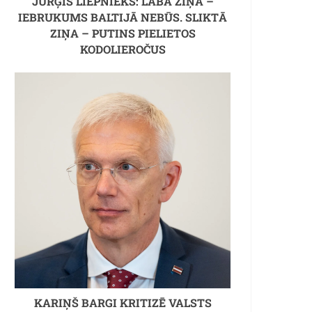
JURĢIS LIEPNIEKS: LABĀ ZIŅA –
IEBRUKUMS BALTIJĀ NEBŪS. SLIKTĀ
ZIŅA – PUTINS PIELIETOS
KODOLIEROČUS
KARIŅŠ BARGI KRITIZĒ VALSTS