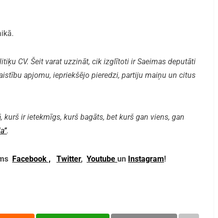
aikā.
iķu CV. Šeit varat uzzināt, cik izglītoti ir Saeimas deputāti
aistību apjomu, iepriekšējo pieredzi, partiju maiņu un citus
, kurš ir ietekmīgs, kurš bagāts, bet kurš gan viens, gan
a”
.
mums
Facebook ,
Twitter
,
Youtube
un
Instagram
!