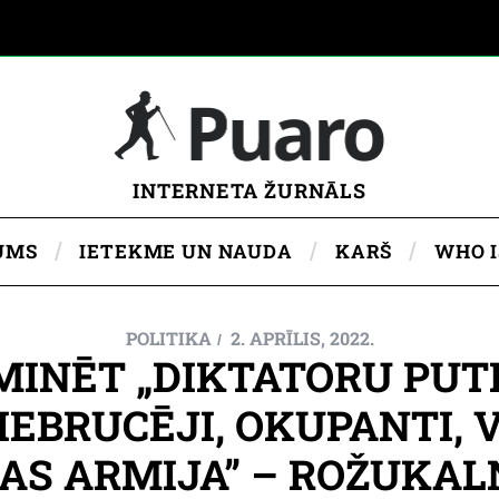
INTERNETA ŽURNĀLS
UMS
IETEKME UN NAUDA
KARŠ
WHO 
POLITIKA
2. APRĪLIS, 2022.
MINĒT „DIKTATORU PUTI
IEBRUCĒJI, OKUPANTI,
AS ARMIJA” – ROŽUKAL