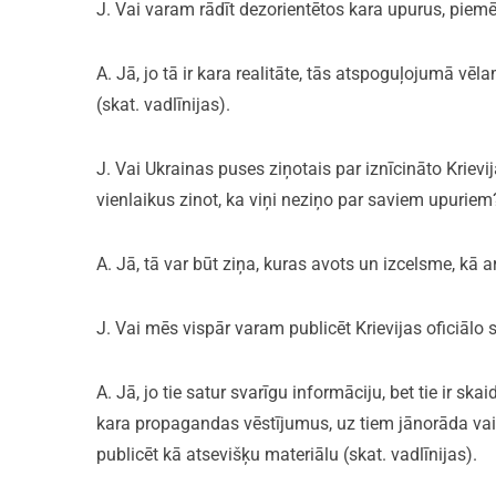
J. Vai varam rādīt dezorientētos kara upurus, pie
A. Jā, jo tā ir kara realitāte, tās atspoguļojumā vēl
(skat. vadlīnijas).
J. Vai Ukrainas puses ziņotais par iznīcināto Krievi
vienlaikus zinot, ka viņi neziņo par saviem upuriem
A. Jā, tā var būt ziņa, kuras avots un izcelsme, kā 
J. Vai mēs vispār varam publicēt Krievijas oficiālo
A. Jā, jo tie satur svarīgu informāciju, bet tie ir ska
kara propagandas vēstījumus, uz tiem jānorāda vai
publicēt kā atsevišķu materiālu (skat. vadlīnijas).