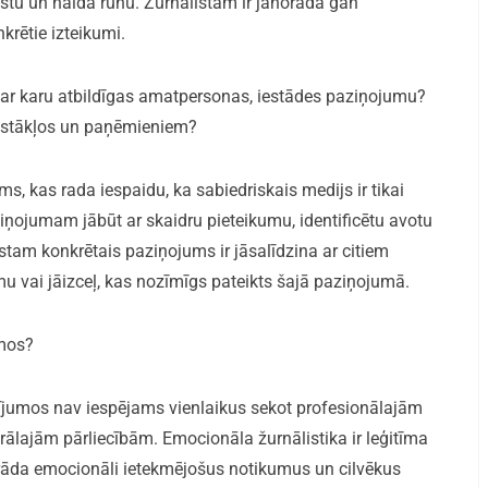
lstu un naida runu. Žurnālistam ir jānorāda gan
krētie izteikumi.
s par karu atbildīgas amatpersonas, iestādes paziņojumu?
pstākļos un paņēmieniem?
ms, kas rada iespaidu, ka sabiedriskais medijs ir tikai
iņojumam jābūt ar skaidru pieteikumu, identificētu avotu
stam konkrētais paziņojums ir jāsalīdzina ar citiem
mu vai jāizceļ, kas nozīmīgs pateikts šajā paziņojumā.
umos?
dījumos nav iespējams vienlaikus sekot profesionālajām
rālajām pārliecībām. Emocionāla žurnālistika ir leģitīma
parāda emocionāli ietekmējošus notikumus un cilvēkus