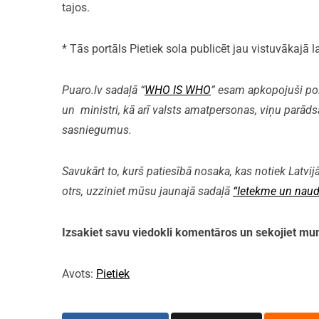
tajos.
* Tās portāls Pietiek sola publicēt jau vistuvākajā l
Puaro.lv sadaļā “
WHO IS WHO
” esam apkopojuši polit
un ministri, kā arī valsts amatpersonas, viņu parāds
sasniegumus.
Savukārt to, kurš patiesībā nosaka, kas notiek Latvijā
otrs, uzziniet mūsu jaunajā sadaļā
“Ietekme un naud
Izsakiet savu viedokli komentāros un sekojiet 
Avots:
Pietiek