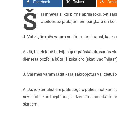
Facebook
Twitter
Drau
Š
is ir nevis slikts pirmā aprīļa joks, bet
atbildes uz jautājumiem par „kara un konfl
J. Vai ziņās mēs varam nepārprotami paust, ka es
A. Jā, to ietekmē Latvijas ģeogrāfiskā atrašanās vie
dienesta pozīcija būtu jāizskaidro (skat. vadlīnijas*
J. Vai mēs varam rādīt kara sakropļotus vai cietuš
A. Jā, jo žurnālistiem jāatspoguļo patiesi notikumi
neveidot lielus tuvplānus, lai izvairītos no atkārtot
skatiem.