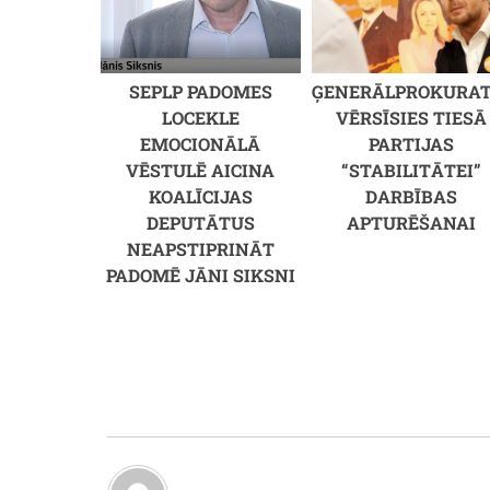
SEPLP PADOMES
ĢENERĀLPROKURA
LOCEKLE
VĒRSĪSIES TIESĀ
EMOCIONĀLĀ
PARTIJAS
VĒSTULĒ AICINA
“STABILITĀTEI”
KOALĪCIJAS
DARBĪBAS
DEPUTĀTUS
APTURĒŠANAI
NEAPSTIPRINĀT
PADOMĒ JĀNI SIKSNI