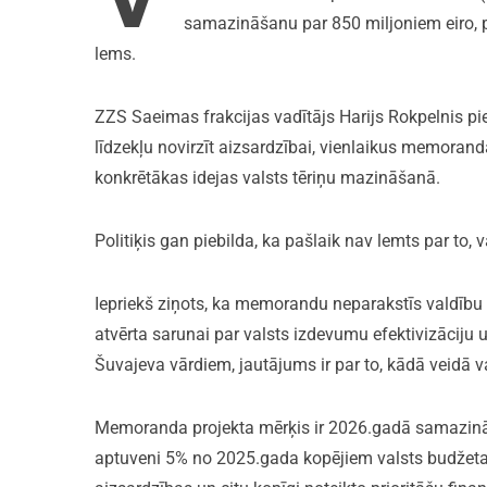
samazināšanu par 850 miljoniem eiro, p
lems.
ZZS Saeimas frakcijas vadītājs Harijs Rokpelnis piekr
līdzekļu novirzīt aizsardzībai, vienlaikus memorand
konkrētākas idejas valsts tēriņu mazināšanā.
Politiķis gan piebilda, ka pašlaik nav lemts par to
Iepriekš ziņots, ka memorandu neparakstīs valdību v
atvērta sarunai par valsts izdevumu efektivizāciju 
Šuvajeva vārdiem, jautājums ir par to, kādā veidā 
Memoranda projekta mērķis ir 2026.gadā samazināt
aptuveni 5% no 2025.gada kopējiem valsts budžeta 