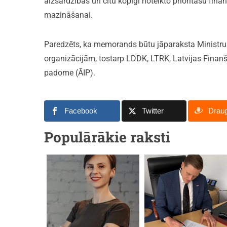
aizsardzības un citu kopīgi noteikto prioritāšu fina
mazināšanai.
Paredzēts, ka memorands būtu jāparaksta Ministru
organizācijām, tostarp LDDK, LTRK, Latvijas Finanš
padome (ĀIP).
Facebook
Twitter
Drau
Populārākie raksti