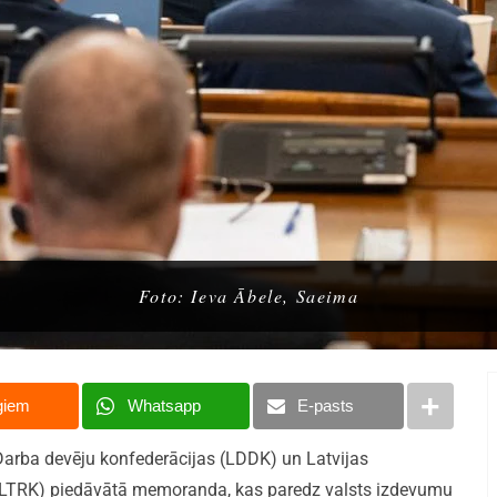
Foto: Ieva Ābele, Saeima
giem
Whatsapp
E-pasts
as Darba devēju konfederācijas (LDDK) un Latvijas
 (LTRK) piedāvātā memoranda, kas paredz valsts izdevumu