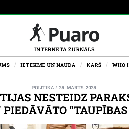
INTERNETA ŽURNĀLS
UMS
IETEKME UN NAUDA
KARŠ
WHO 
POLITIKA
25. MARTS, 2025.
RTIJAS NESTEIDZ PARA
U PIEDĀVĀTO “TAUPĪBA