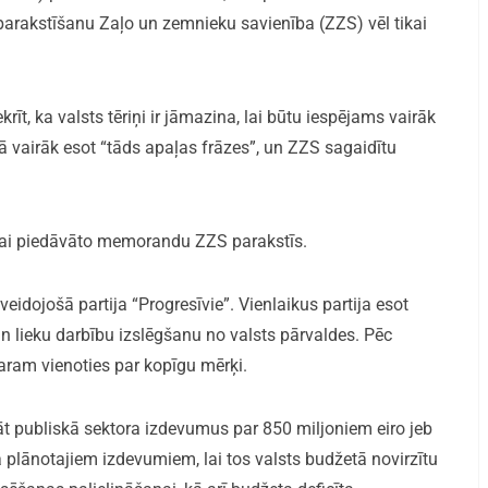
arakstīšanu Zaļo un zemnieku savienība (ZZS) vēl tikai
īt, ka valsts tēriņi ir jāmazina, lai būtu iespējams vairāk
ā vairāk esot “tāds apaļas frāzes”, un ZZS sagaidītu
, vai piedāvāto memorandu ZZS parakstīs.
eidojošā partija “Progresīvie”. Vienlaikus partija esot
un lieku darbību izslēgšanu no valsts pārvaldes. Pēc
varam vienoties par kopīgu mērķi.
 publiskā sektora izdevumus par 850 miljoniem eiro jeb
plānotajiem izdevumiem, lai tos valsts budžetā novirzītu