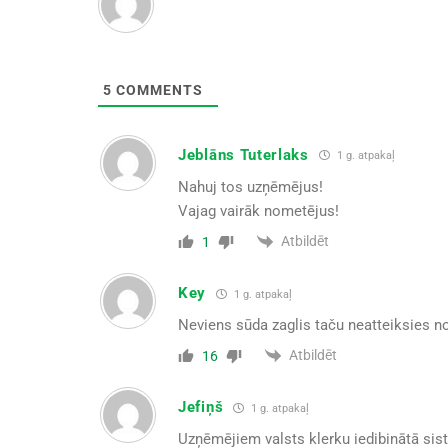
5
COMMENTS
Jeblāns Tuterlaks
1 g. atpakaļ
Nahuj tos uzņēmējus!
Vajag vairāk nometējus!
Atbildēt
1
Key
1 g. atpakaļ
Neviens sūda zaglis taču neatteiksies no 
Atbildēt
16
Jefiņš
1 g. atpakaļ
Uzņēmējiem valsts klerku iedibinātā sis