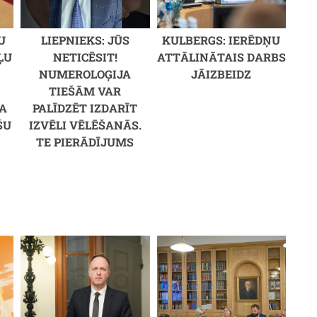
U
LIEPNIEKS: JŪS
KULBERGS: IERĒDŅU
ĻU
NETICĒSIT!
ATTĀLINĀTAIS DARBS
NUMEROLOĢIJA
JĀIZBEIDZ
TIEŠĀM VAR
A
PALĪDZĒT IZDARĪT
ŠU
IZVĒLI VĒLĒŠANĀS.
TE PIERĀDĪJUMS