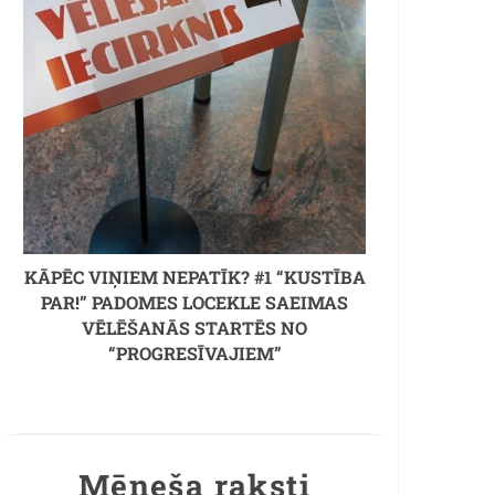
KĀPĒC VIŅIEM NEPATĪK? #1 “KUSTĪBA
PAR!” PADOMES LOCEKLE SAEIMAS
VĒLĒŠANĀS STARTĒS NO
“PROGRESĪVAJIEM”
Mēneša raksti