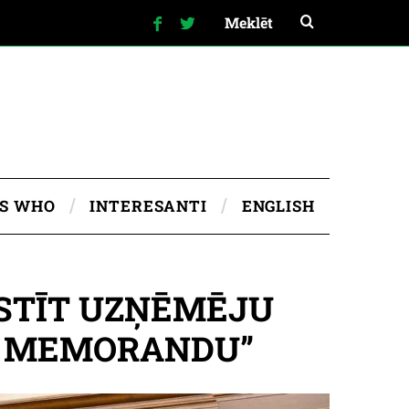
IS WHO
INTERESANTI
ENGLISH
KSTĪT UZŅĒMĒJU
S MEMORANDU”