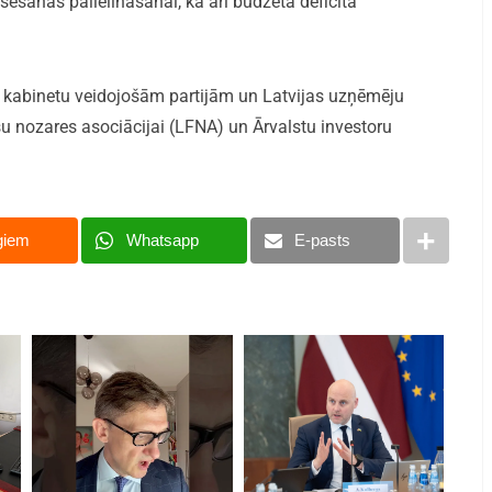
nsēšanas palielināšanai, kā arī budžeta deficīta
 kabinetu veidojošām partijām un Latvijas uzņēmēju
u nozares asociācijai (LFNA) un Ārvalstu investoru
giem
Whatsapp
E-pasts