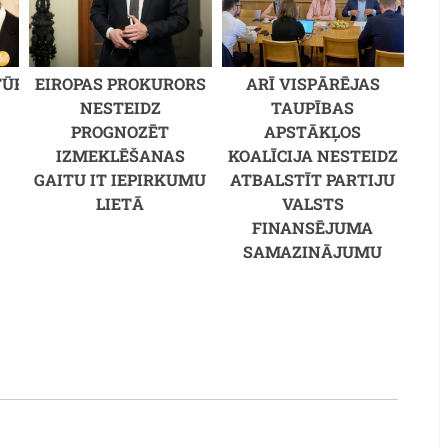
TŪRA
EIROPAS PROKURORS
ARĪ VISPĀRĒJAS
NESTEIDZ
TAUPĪBAS
PROGNOZĒT
APSTĀKĻOS
IZMEKLĒŠANAS
KOALĪCIJA NESTEIDZ
GAITU IT IEPIRKUMU
ATBALSTĪT PARTIJU
LIETĀ
VALSTS
FINANSĒJUMA
SAMAZINĀJUMU