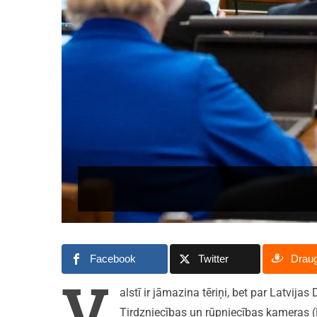
Facebook
Twitter
Drau
V
alstī ir jāmazina tēriņi, bet par Latvij
Tirdzniecības un rūpniecības kameras