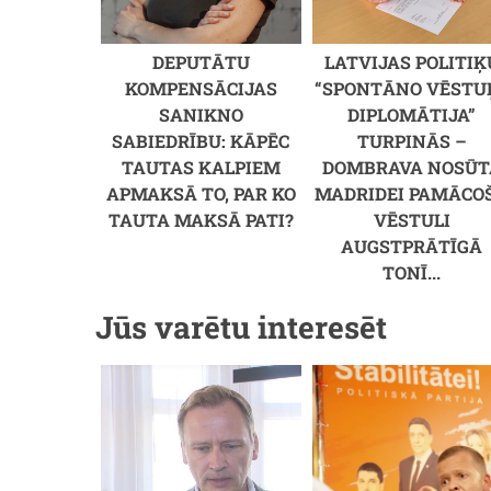
DEPUTĀTU
LATVIJAS POLITIĶ
KOMPENSĀCIJAS
“SPONTĀNO VĒSTU
SANIKNO
DIPLOMĀTIJA”
SABIEDRĪBU: KĀPĒC
TURPINĀS –
TAUTAS KALPIEM
DOMBRAVA NOSŪT
APMAKSĀ TO, PAR KO
MADRIDEI PAMĀCO
TAUTA MAKSĀ PATI?
VĒSTULI
AUGSTPRĀTĪGĀ
TONĪ...
Jūs varētu interesēt