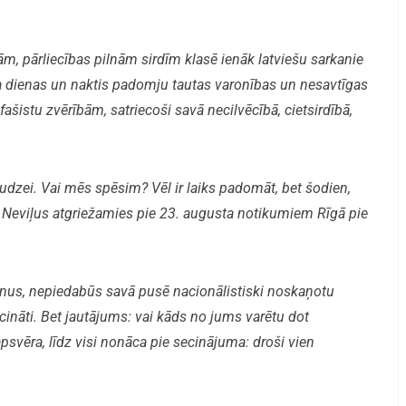
, pārliecības pilnām sirdīm klasē ienāk latviešu sarkanie
ra dienas un naktis padomju tautas varonības un nesavtīgas
ašistu zvērībām, satriecoši savā necilvēcībā, cietsirdībā,
dzei. Vai mēs spēsim? Vēl ir laiks padomāt, bet šodien,
 Neviļus atgriežamies pie 23. augusta notikumiem Rīgā pie
ēnus, nepiedabūs savā pusē nacionālistiski noskaņotu
ecināti. Bet jautājums: vai kāds no jums varētu dot
psvēra, līdz visi nonāca pie secinājuma: droši vien