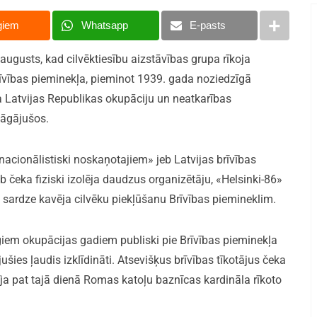
giem
Whatsapp
E-pasts
ugusts, kad cilvēktiesību aizstāvības grupa rīkoja
rīvības pieminekļa, pieminot 1939. gada noziedzīgā
a Latvijas Republikas okupāciju un neatkarības
jāgājušos.
nacionālistiski noskaņotajiem» jeb Latvijas brīvības
b čeka fiziski izolēja daudzus organizētāju, «Helsinki-86»
ku sardze kavēja cilvēku piekļūšanu Brīvības piemineklim.
lgiem okupācijas gadiem publiski pie Brīvības pieminekļa
jušies ļaudis izklīdināti. Atsevišķus brīvības tīkotājus čeka
tīja pat tajā dienā Romas katoļu baznīcas kardināla rīkoto