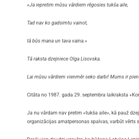
«
Ja iepretim mūsu vārdiem rēgosies tukša aile,
Tad nav ko gadsimtu vainot,
tā būs mana un tava vaina.
»
Tā raksta dzejniece Olga Lisovska.
Lai mūsu vārdiem vienmēr seko darbi! Mums ir pienāc
Citāta no 1987. gada 29. septembra laikraksta 
Ja nu vārdam nav pretim «tukša aile», kā pauž dze
organizācijas amatpersonas spalvas, varbūt vērts s