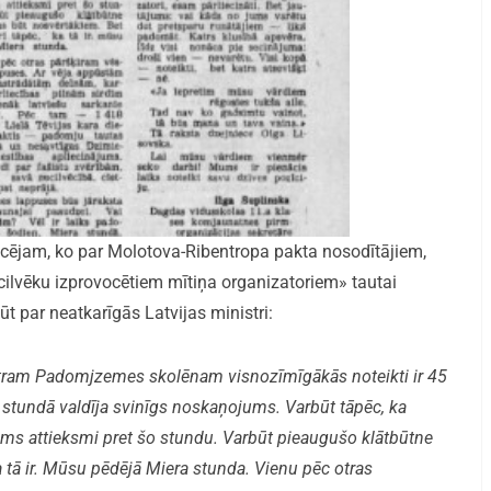
icējam, ko par Molotova-Ribentropa pakta nosodītājiem,
cilvēku izprovocētiem mītiņa organizatoriem» tautai
ūt par neatkarīgās Latvijas ministri:
katram Padomjzemes skolēnam visnozīmīgākās noteikti ir 45
stundā valdīja svinīgs noskaņojums. Varbūt tāpēc, ka
mums attieksmi pret šo stundu. Varbūt pieaugušo klātbūtne
 tā ir. Mūsu pēdējā Miera stunda. Vienu pēc otras