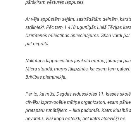
pāršķiram vēstures lappuses.
Ar vēja appūstām
sejām, sastrādātām delnām, karstām
strēlnieki. Pēc tam 1 418 ugunīgās Lielā Tēvijas ka
Dzimtenes mīlestības apliecinājums. Skan vārdi par f
pat neprātā.
Nākotnes lappuses būs jāraksta
mums, jaunajai paau
Miera stundā, mums jāapzinās, ka esam tam gatavi.
Brīvības pieminekļa.
Par to, ka mūs, Dagdas vidusskolas 11. klases skol
cilvēku Izprovocētie mītiņa organizatori, esam pārli
pretsparu runātājiem – lika padomāt. Katrs klusībā a
nevarētu. Visi kopā noteikti, bet katrs atsevišķi nē.