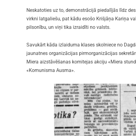
Neskatoties uz to, demonstrācijā piedalījās līdz des
virkni latgaliešu, pat kādu esošo Krišjāņa Kariņa v
pilsonību, un viņi tika izraidīti no valsts.
Savukārt kāda izlaiduma klases skolniece no Dagda
jaunatnes organizācijas pirmorganizācijas sekretār
Miera aizstāvēšanas komitejas akciju «Miera stun
«Komunisma Ausma».