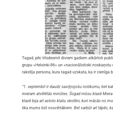
Tagad, pēc trīsdesmit diviem gadiem atkārtoti publ
grupu «Helsinki-86» un «nacionālistiski noskaņotu 
rakstīja persona, kura tagad uzskata, ka ir cienīga b
“1. septembrī ir daudz saviļņojošu notikumu, bet 
mieram atvēlētās minūtes. Šogad mūsu klasē Miera 
klasē bija arī astoto klašu skolēni, kuri mācās no 
lika mums būt nosvērtākiem. Bet varbūt arī tāpēc, ka