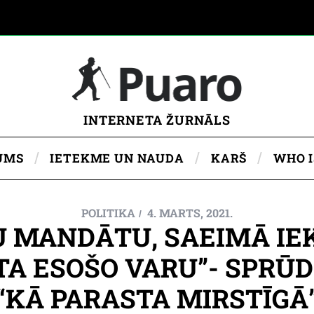
INTERNETA ŽURNĀLS
UMS
IETEKME UN NAUDA
KARŠ
WHO 
POLITIKA
4. MARTS, 2021.
U MANDĀTU, SAEIMĀ IE
A ESOŠO VARU”- SPRŪ
“KĀ PARASTA MIRSTĪGĀ