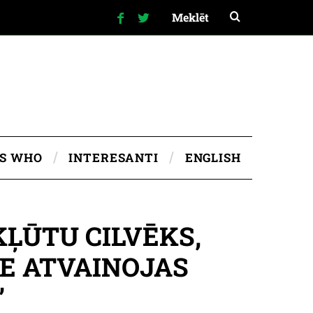
IS WHO
INTERESANTI
ENGLISH
KĻŪTU CILVĒKS,
DE ATVAINOJAS
”