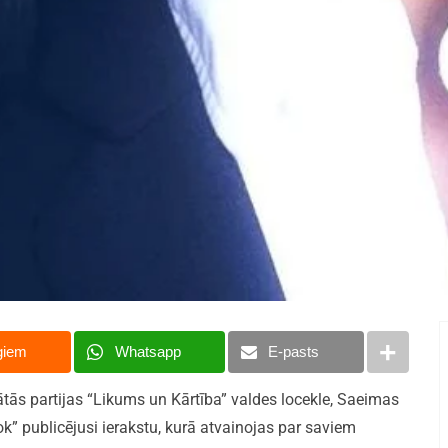
giem
Whatsapp
E-pasts
tās partijas “Likums un Kārtība” valdes locekle, Saeimas
k” publicējusi ierakstu, kurā atvainojas par saviem