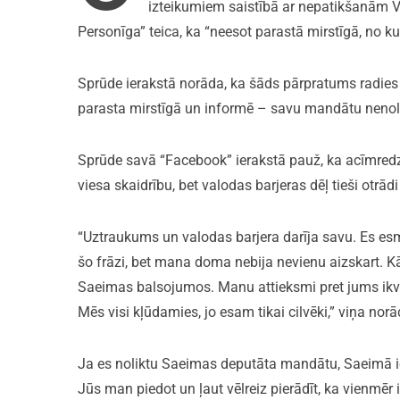
izteikumiem saistībā ar nepatikšanām V
Personīga” teica, ka “neesot parastā mirstīgā, no ku
Sprūde ierakstā norāda, ka šāds pārpratums radies 
parasta mirstīgā un informē – savu mandātu nenol
Sprūde savā “Facebook” ierakstā pauž, ka acīmred
viesa skaidrību, bet valodas barjeras dēļ tieši otrā
“Uztraukums un valodas barjera darīja savu. Es esm
šo frāzi, bet mana doma nebija nevienu aizskart. Kā 
Saeimas balsojumos. Manu attieksmi pret jums ikv
Mēs visi kļūdamies, jo esam tikai cilvēki,” viņa nor
Ja es noliktu Saeimas deputāta mandātu, Saeimā iek
Jūs man piedot un ļaut vēlreiz pierādīt, ka vienmēr 