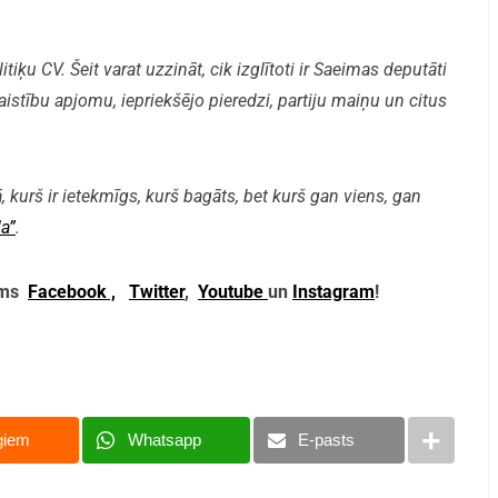
iķu CV. Šeit varat uzzināt, cik izglītoti ir Saeimas deputāti
aistību apjomu, iepriekšējo pieredzi, partiju maiņu un citus
, kurš ir ietekmīgs, kurš bagāts, bet kurš gan viens, gan
a”
.
mums
Facebook ,
Twitter
,
Youtube
un
Instagram
!
giem
Whatsapp
E-pasts