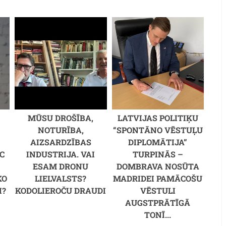
MŪSU DROŠĪBA,
LATVIJAS POLITIĶU
NOTURĪBA,
“SPONTĀNO VĒSTUĻU
AIZSARDZĪBAS
DIPLOMĀTIJA”
C
INDUSTRIJA. VAI
TURPINĀS –
M
ESAM DRONU
DOMBRAVA NOSŪTA
KO
LIELVALSTS?
MADRIDEI PAMĀCOŠU
I?
KODOLIEROČU DRAUDI
VĒSTULI
AUGSTPRĀTĪGĀ
TONĪ...