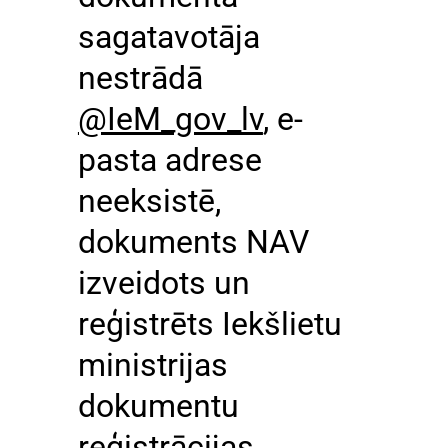
sagatavotāja
nestrādā
@IeM_gov_lv
, e-
pasta adrese
neeksistē,
dokuments NAV
izveidots un
reģistrēts Iekšlietu
ministrijas
dokumentu
reģistrācijas