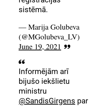
sistēmā.
— Marija Golubeva
(@MGolubeva_LV)
June 19, 2021
Informējām arī
bijušo iekšlietu
ministru
@SandisGirgens
par