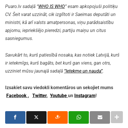
Puaro.lv sadaļā “
WHO IS WHO
” esam apkopojuši politiķu
CV. Šeit varat uzzināt, cik izglītoti ir Saeimas deputāti un
ministri, kā arī valsts amatpersonas, viņu parādsaistību
apjomu, iepriekšējo pieredzi, partiju maiņu un citus
sasniegumus.
Savukārt to, kurš patiesībā nosaka, kas notiek Latvijā, kurš
ir ietekmīgs, kurš bagāts, bet kurš gan viens, gan otrs,
uzziniet mūsu jaunajā sadaļā
“Ietekme un nauda”
.
Izsakiet savu viedokli komentāros un sekojiet mums
Facebook ,
Twitter
,
Youtube
un
Instagram
!