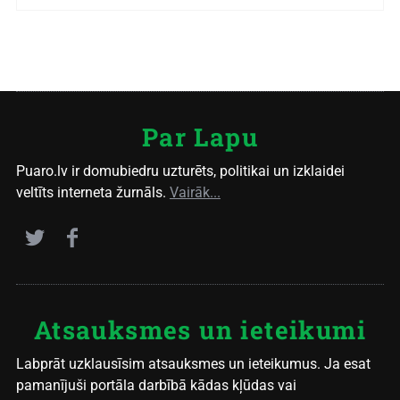
Par Lapu
Puaro.lv ir domubiedru uzturēts, politikai un izklaidei
veltīts interneta žurnāls.
Vairāk...
Atsauksmes un ieteikumi
Labprāt uzklausīsim atsauksmes un ieteikumus. Ja esat
pamanījuši portāla darbībā kādas kļūdas vai