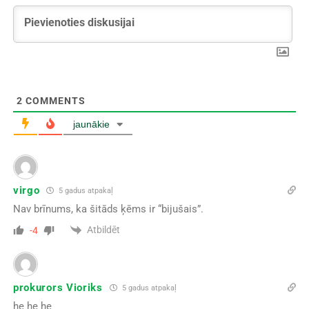
2
COMMENTS
jaunākie
virgo
5 gadus atpakaļ
Nav brīnums, ka šitāds ķēms ir “bijušais”.
Atbildēt
-4
prokurors Vioriks
5 gadus atpakaļ
he he he