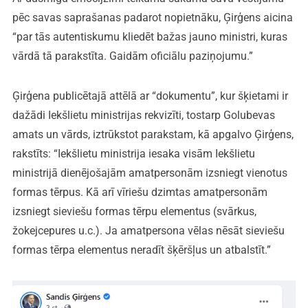
pēc savas saprašanas padarot nopietnāku, Ģirģens aicina
“par tās autentiskumu kliedēt bažas jauno ministri, kuras
vārdā tā parakstīta. Gaidām oficiālu paziņojumu.”
Ģirģena publicētajā attēlā ar “dokumentu”, kur šķietami ir
dažādi Iekšlietu ministrijas rekvizīti, tostarp Golubevas
amats un vārds, iztrūkstot parakstam, kā apgalvo Ģirģens,
rakstīts: “Iekšlietu ministrija iesaka visām Iekšlietu
ministrijā dienējošajām amatpersonām izsniegt vienotus
formas tērpus. Kā arī vīriešu dzimtas amatpersonām
izsniegt sieviešu formas tērpu elementus (svārkus,
žokejcepures u.c.). Ja amatpersona vēlas nēsāt sieviešu
formas tērpa elementus neradīt šķēršļus un atbalstīt.”