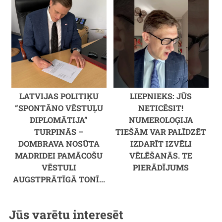
LATVIJAS POLITIĶU
LIEPNIEKS: JŪS
“SPONTĀNO VĒSTUĻU
NETICĒSIT!
DIPLOMĀTIJA”
NUMEROLOĢIJA
TURPINĀS –
TIEŠĀM VAR PALĪDZĒT
DOMBRAVA NOSŪTA
IZDARĪT IZVĒLI
MADRIDEI PAMĀCOŠU
VĒLĒŠANĀS. TE
VĒSTULI
PIERĀDĪJUMS
AUGSTPRĀTĪGĀ TONĪ...
Jūs varētu interesēt