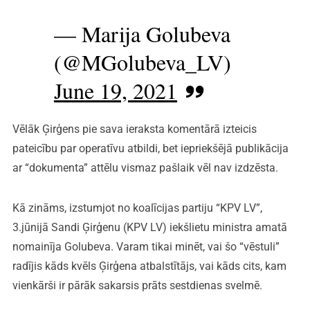
— Marija Golubeva
(@MGolubeva_LV)
June 19, 2021
Vēlāk Ģirģens pie sava ieraksta komentārā izteicis
pateicību par operatīvu atbildi, bet iepriekšējā publikācija
ar “dokumenta” attēlu vismaz pašlaik vēl nav izdzēsta.
Kā zināms, izstumjot no koalīcijas partiju “KPV LV”,
3.jūnijā Sandi Ģirģenu (KPV LV) iekšlietu ministra amatā
nomainīja Golubeva. Varam tikai minēt, vai šo “vēstuli”
radījis kāds kvēls Ģirģena atbalstītājs, vai kāds cits, kam
vienkārši ir pārāk sakarsis prāts sestdienas svelmē.