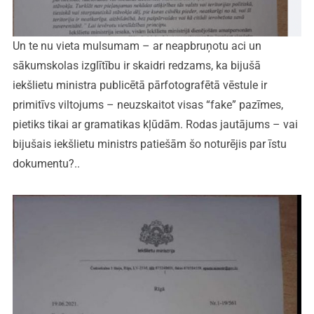
Un te nu vieta mulsumam – ar neapbruņotu aci un
sākumskolas izglītību ir skaidri redzams, ka bijušā
iekšlietu ministra publicētā pārfotografētā vēstule ir
primitīvs viltojums – neuzskaitot visas “fake” pazīmes,
pietiks tikai ar gramatikas kļūdām. Rodas jautājums – vai
bijušais iekšlietu ministrs patiešām šo noturējis par īstu
dokumentu?..