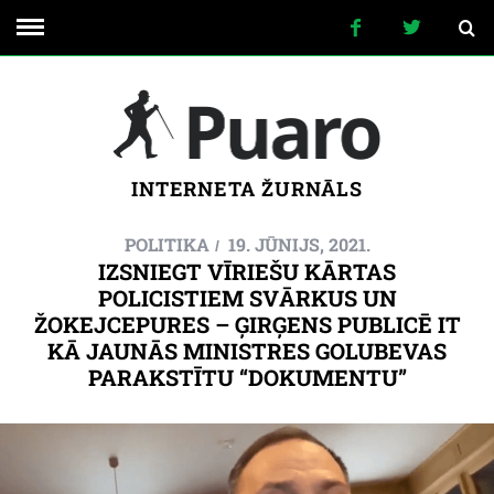
INTERNETA ŽURNĀLS
POLITIKA
19. JŪNIJS, 2021.
IZSNIEGT VĪRIEŠU KĀRTAS
POLICISTIEM SVĀRKUS UN
ŽOKEJCEPURES – ĢIRĢENS PUBLICĒ IT
KĀ JAUNĀS MINISTRES GOLUBEVAS
PARAKSTĪTU “DOKUMENTU”