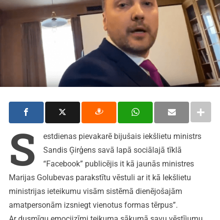
S
estdienas pievakarē bijušais iekšlietu ministrs
Sandis Ģirģens savā lapā sociālajā tīklā
“Facebook” publicējis it kā jaunās ministres
Marijas Golubevas parakstītu vēstuli ar it kā Iekšlietu
ministrijas ieteikumu visām sistēmā dienējošajām
amatpersonām izsniegt vienotus formas tērpus”.
Ar dusmīgu emocijzīmi teikuma sākumā savu vēstījumu