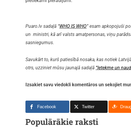
pietiekami pierādījumi.
Puaro.lv sadaļā “
WHO IS WHO
” esam apkopojuši polit
un ministri, kā arī valsts amatpersonas, viņu parāds
sasniegumus.
Savukārt to, kurš patiesībā nosaka, kas notiek Latvijā
otrs, uzziniet mūsu jaunajā sadaļā
“Ietekme un naud
Izsakiet savu viedokli komentāros un sekojiet 
Facebook
Twitter
Drau
Populārākie raksti