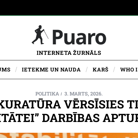
INTERNETA ŽURNĀLS
UMS
IETEKME UN NAUDA
KARŠ
WHO 
POLITIKA
3. MARTS, 2026.
URATŪRA VĒRSĪSIES TI
ITĀTEI” DARBĪBAS APT