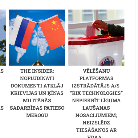
AS
THE INSIDER:
VĒLĒŠANU
NOPLUDINĀTI
PLATFORMAS
DOKUMENTI ATKLĀJ
IZSTRĀDĀTĀJS A/S
KRIEVIJAS UN ĶĪNAS
“RIX TECHNOLOGIES”
MILITĀRĀS
NEPIEKRĪT LĪGUMA
ĀS
SADARBĪBAS PATIESO
LAUŠANAS
MĒROGU
NOSACĪJUMIEM;
NEIZSLĒDZ
TIESĀŠANOS AR
VDAA...