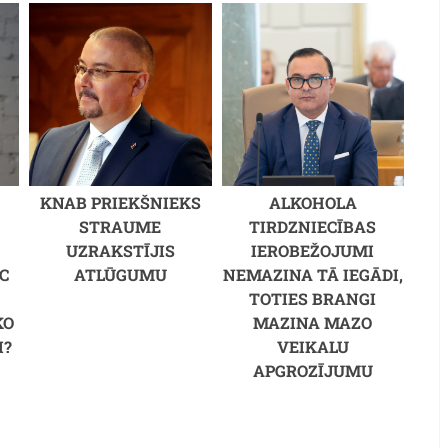
KNAB PRIEKŠNIEKS
ALKOHOLA
STRAUME
TIRDZNIECĪBAS
UZRAKSTĪJIS
IEROBEŽOJUMI
C
ATLŪGUMU
NEMAZINA TĀ IEGĀDI,
M
TOTIES BRANGI
KO
MAZINA MAZO
I?
VEIKALU
APGROZĪJUMU