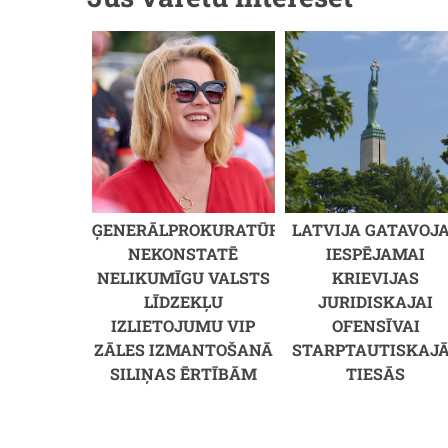
ĢENERĀLPROKURATŪRA
LATVIJA GATAVOJ
NEKONSTATĒ
IESPĒJAMAI
NELIKUMĪGU VALSTS
KRIEVIJAS
LĪDZEKĻU
JURIDISKAJAI
IZLIETOJUMU VIP
OFENSĪVAI
ZĀLES IZMANTOŠANĀ
STARPTAUTISKAJ
SILIŅAS ĒRTĪBĀM
TIESĀS