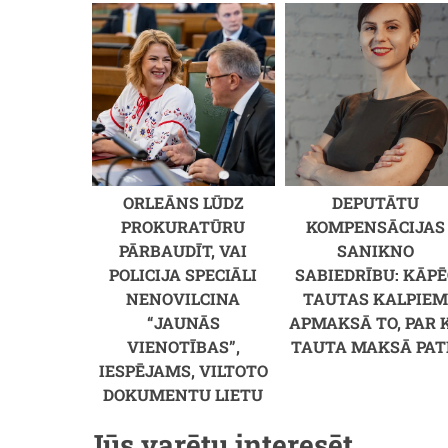
ORLEĀNS LŪDZ
DEPUTĀTU
PROKURATŪRU
KOMPENSĀCIJAS
PĀRBAUDĪT, VAI
SANIKNO
POLICIJA SPECIĀLI
SABIEDRĪBU: KĀPĒ
NENOVILCINA
TAUTAS KALPIE
“JAUNĀS
APMAKSĀ TO, PAR 
VIENOTĪBAS”,
TAUTA MAKSĀ PAT
IESPĒJAMS, VILTOTO
DOKUMENTU LIETU
Jūs varētu interesēt