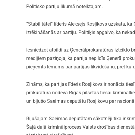
Politisko partiju likumā noteiktajam.
“Stabilitātei” līderis Aleksejs Rosļikovs uzskata, ka
izrēķināšanās ar partiju. Politiķis apgalvo, ka nekad
Iesniedzot atbildi uz Ģenerālprokuratūras izteikto 
medijiem paziņoja, ka partija nepildīs Ģenerālprokur
pieņemts lēmums par partijas likvidēšanu, pret kuru
Zināms, ka partijas līderis Rosļikovs ir nonācis ti
prokuratūra nodeva Rīgas pilsētas tiesai kriminālliet
un bijušo Saeimas deputātu Rosļikovu par nacionāl
Bijušajam Saeimas deputātam sākotnēji tika inkriminē
Šajā daļā kriminālprocess Valsts drošības dienestā 