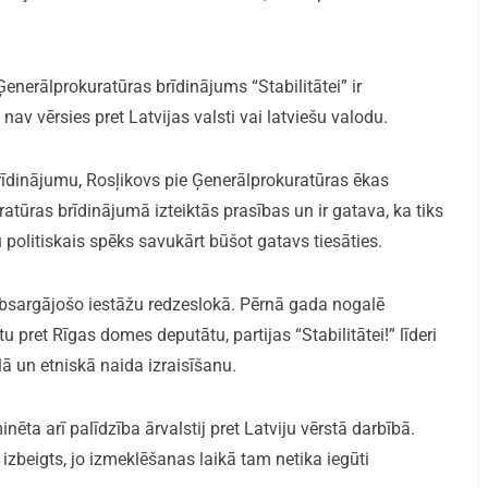
 Ģenerālprokuratūras brīdinājums “Stabilitātei” ir
 nav vērsies pret Latvijas valsti vai latviešu valodu.
brīdinājumu, Rosļikovs pie Ģenerālprokuratūras ēkas
atūras brīdinājumā izteiktās prasības un ir gatava, ka tiks
 politiskais spēks savukārt būšot gatavs tiesāties.
esībsargājošo iestāžu redzeslokā. Pērnā gada nogalē
u pret Rīgas domes deputātu, partijas “Stabilitātei!” līderi
ā un etniskā naida izraisīšanu.
ta arī palīdzība ārvalstij pret Latviju vērstā darbībā.
izbeigts, jo izmeklēšanas laikā tam netika iegūti