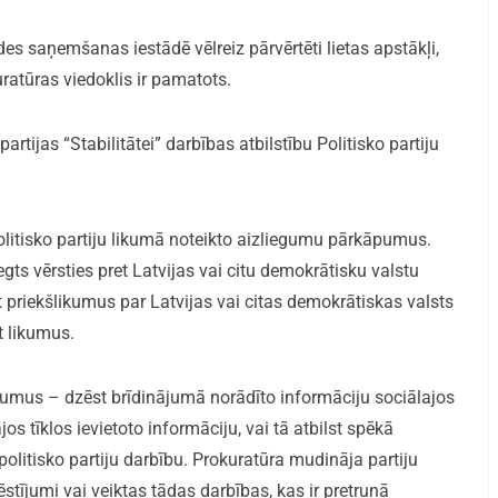
ldes saņemšanas iestādē vēlreiz pārvērtēti lietas apstākļi,
ratūras viedoklis ir pamatots.
tijas “Stabilitātei” darbības atbilstību Politisko partiju
Politisko partiju likumā noteikto aizliegumu pārkāpumus.
gts vērsties pret Latvijas vai citu demokrātisku valstu
tīt priekšlikumus par Latvijas vai citas demokrātiskas valsts
t likumus.
āpumus – dzēst brīdinājumā norādīto informāciju sociālajos
jos tīklos ievietoto informāciju, vai tā atbilst spēkā
litisko partiju darbību. Prokuratūra mudināja partiju
ēstījumi vai veiktas tādas darbības, kas ir pretrunā