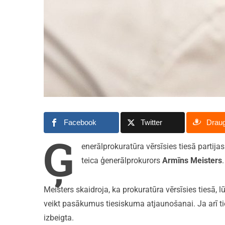
Facebook
Twitter
Drau
Ģ
enerālprokuratūra vērsīsies tiesā partijas
teica ģenerālprokurors
Armīns Meisters
.
Meisters skaidroja, ka prokuratūra vērsīsies tiesā, l
veikt pasākumus tiesiskuma atjaunošanai. Ja arī ties
izbeigta.