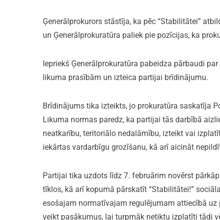
Ģenerālprokurors stāstīja, ka pēc “Stabilitātei” atbi
un Ģenerālprokuratūra paliek pie pozīcijas, ka proku
Iepriekš Ģenerālprokuratūra pabeidza pārbaudi par par
likuma prasībām un izteica partijai brīdinājumu.
Brīdinājums tika izteikts, jo prokuratūra saskatīja 
Likuma normas paredz, ka partijai tās darbībā aizlie
neatkarību, teritoriālo nedalāmību, izteikt vai izpla
iekārtas vardarbīgu grozīšanu, kā arī aicināt nepildī
Partijai tika uzdots līdz 7. februārim novērst pārk
tīklos, kā arī kopumā pārskatīt “Stabilitātei!” sociāla
esošajam normatīvajam regulējumam attiecībā uz po
veikt pasākumus, lai turpmāk netiktu izplatīti tādi v