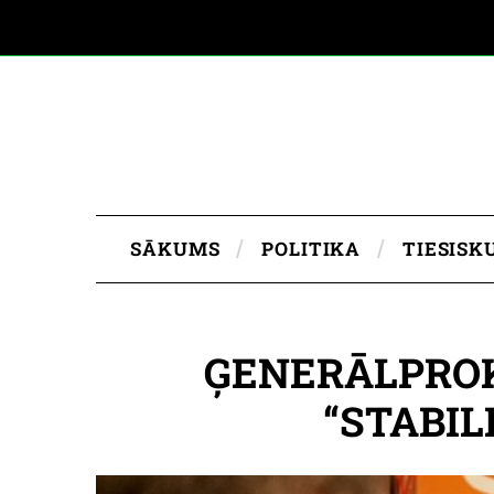
SĀKUMS
POLITIKA
TIESISK
ĢENERĀLPROK
“STABIL