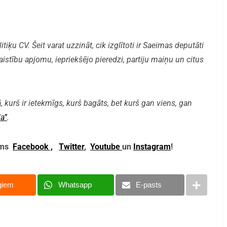
iķu CV. Šeit varat uzzināt, cik izglītoti ir Saeimas deputāti
aistību apjomu, iepriekšējo pieredzi, partiju maiņu un citus
, kurš ir ietekmīgs, kurš bagāts, bet kurš gan viens, gan
a”
.
mums
Facebook ,
Twitter
,
Youtube
un
Instagram
!
giem
Whatsapp
E-pasts