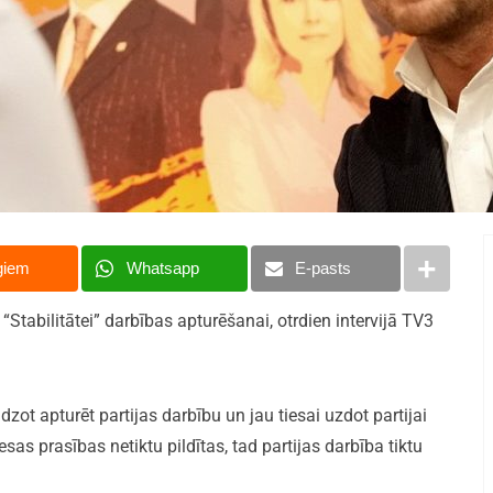
giem
Whatsapp
E-pasts
 “Stabilitātei” darbības apturēšanai, otrdien intervijā TV3
ūdzot apturēt partijas darbību un jau tiesai uzdot partijai
as prasības netiktu pildītas, tad partijas darbība tiktu