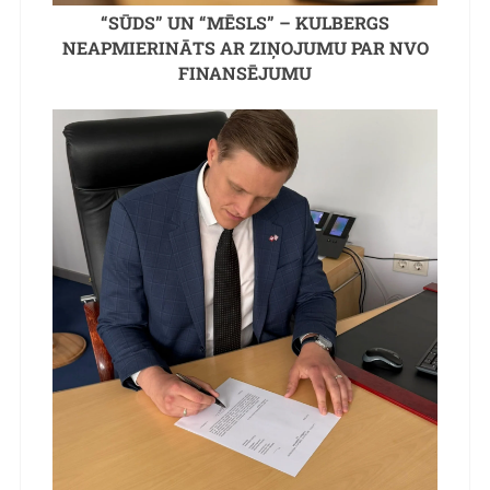
“SŪDS” UN “MĒSLS” – KULBERGS
NEAPMIERINĀTS AR ZIŅOJUMU PAR NVO
FINANSĒJUMU