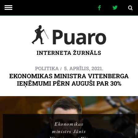
INTERNETA ŽURNĀLS
POLITIKA
5. APRĪLIS, 2021.
EKONOMIKAS MINISTRA VITENBERGA
IEŅĒMUMI PĒRN AUGUŠI PAR 30%
Ekonomikas
ministrs Jānis