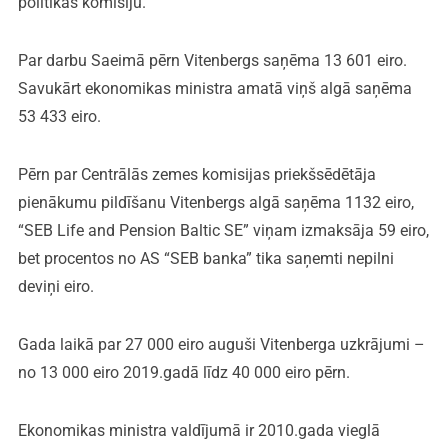
politikas komisiju.
Par darbu Saeimā pērn Vitenbergs saņēma 13 601 eiro.
Savukārt ekonomikas ministra amatā viņš algā saņēma
53 433 eiro.
Pērn par Centrālās zemes komisijas priekšsēdētāja
pienākumu pildīšanu Vitenbergs algā saņēma 1132 eiro,
“SEB Life and Pension Baltic SE” viņam izmaksāja 59 eiro,
bet procentos no AS “SEB banka” tika saņemti nepilni
deviņi eiro.
Gada laikā par 27 000 eiro auguši Vitenberga uzkrājumi –
no 13 000 eiro 2019.gadā līdz 40 000 eiro pērn.
Ekonomikas ministra valdījumā ir 2010.gada vieglā