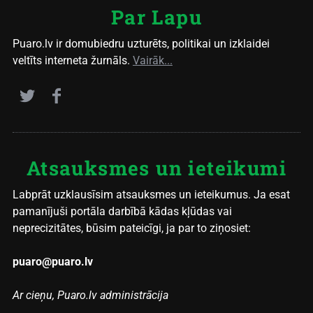
Par Lapu
Puaro.lv ir domubiedru uzturēts, politikai un izklaidei
veltīts interneta žurnāls.
Vairāk...
Atsauksmes un ieteikumi
Labprāt uzklausīsim atsauksmes un ieteikumus. Ja esat
pamanījuši portāla darbībā kādas kļūdas vai
neprecizitātes, būsim pateicīgi, ja par to ziņosiet:
puaro@puaro.lv
Ar cieņu, Puaro.lv administrācija