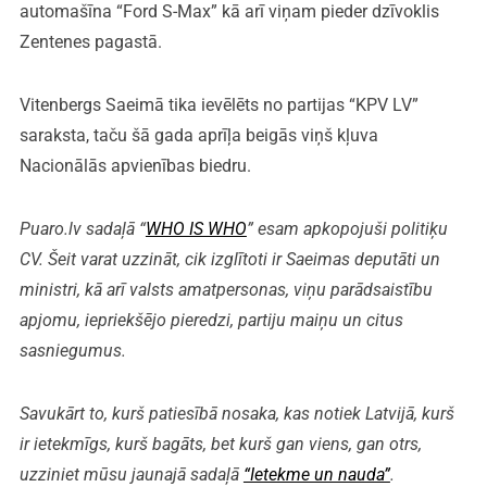
automašīna “Ford S-Max” kā arī viņam pieder dzīvoklis
Zentenes pagastā.
Vitenbergs Saeimā tika ievēlēts no partijas “KPV LV”
saraksta, taču šā gada aprīļa beigās viņš kļuva
Nacionālās apvienības biedru.
Puaro.lv sadaļā “
WHO IS WHO
” esam apkopojuši politiķu
CV. Šeit varat uzzināt, cik izglītoti ir Saeimas deputāti un
ministri, kā arī valsts amatpersonas, viņu parādsaistību
apjomu, iepriekšējo pieredzi, partiju maiņu un citus
sasniegumus.
Savukārt to, kurš patiesībā nosaka, kas notiek Latvijā, kurš
ir ietekmīgs, kurš bagāts, bet kurš gan viens, gan otrs,
uzziniet mūsu jaunajā sadaļā
“Ietekme un nauda”
.