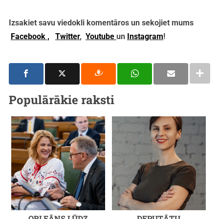
Izsakiet savu viedokli komentāros un sekojiet mums
Facebook ,
Twitter
,
Youtube
un
Instagram
!
Populārākie raksti
ORLEĀNS LŪDZ
DEPUTĀTU