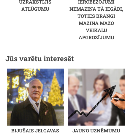
UZRAKSTĪJIS
IEROBEŽOJUMI
ATLŪGUMU
NEMAZINA TĀ IEGĀDI,
TOTIES BRANGI
MAZINA MAZO
VEIKALU
APGROZĪJUMU
Jūs varētu interesēt
BIJUŠAIS JELGAVAS
JAUNO UZŅĒMUMU