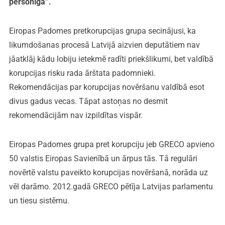
personīga”.
Eiropas Padomes pretkorupcijas grupa secinājusi, ka
likumdošanas procesā Latvijā aizvien deputātiem nav
jāatklāj kādu lobiju ietekmē radīti priekšlikumi, bet valdībā
korupcijas risku rada ārštata padomnieki.
Rekomendācijas par korupcijas novēršanu valdībā esot
divus gadus vecas. Tāpat astoņas no desmit
rekomendācijām nav izpildītas vispār.
Eiropas Padomes grupa pret korupciju jeb GRECO apvieno
50 valstis Eiropas Savienībā un ārpus tās. Tā regulāri
novērtē valstu paveikto korupcijas novēršanā, norāda uz
vēl darāmo. 2012.gadā GRECO pētīja Latvijas parlamentu
un tiesu sistēmu.