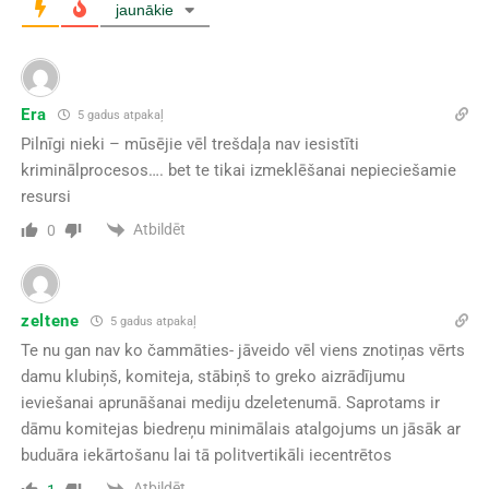
jaunākie
Era
5 gadus atpakaļ
Pilnīgi nieki – mūsējie vēl trešdaļa nav iesistīti
kriminālprocesos…. bet te tikai izmeklēšanai nepieciešamie
resursi
Atbildēt
0
zeltene
5 gadus atpakaļ
Te nu gan nav ko čammāties- jāveido vēl viens znotiņas vērts
damu klubiņš, komiteja, stābiņš to greko aizrādījumu
ieviešanai aprunāšanai mediju dzeletenumā. Saprotams ir
dāmu komitejas biedreņu minimālais atalgojums un jāsāk ar
buduāra iekārtošanu lai tā politvertikāli iecentrētos
Atbildēt