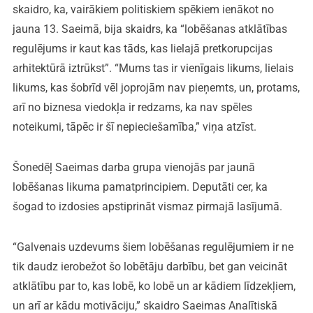
skaidro, ka, vairākiem politiskiem spēkiem ienākot no
jauna 13. Saeimā, bija skaidrs, ka “lobēšanas atklātības
regulējums ir kaut kas tāds, kas lielajā pretkorupcijas
arhitektūrā iztrūkst”. “Mums tas ir vienīgais likums, lielais
likums, kas šobrīd vēl joprojām nav pieņemts, un, protams,
arī no biznesa viedokļa ir redzams, ka nav spēles
noteikumi, tāpēc ir šī nepieciešamība,” viņa atzīst.
Šonedēļ Saeimas darba grupa vienojās par jaunā
lobēšanas likuma pamatprincipiem. Deputāti cer, ka
šogad to izdosies apstiprināt vismaz pirmajā lasījumā.
“Galvenais uzdevums šiem lobēšanas regulējumiem ir ne
tik daudz ierobežot šo lobētāju darbību, bet gan veicināt
atklātību par to, kas lobē, ko lobē un ar kādiem līdzekļiem,
un arī ar kādu motivāciju,” skaidro Saeimas Analītiskā