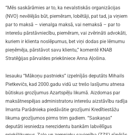
“Mēs saskārāmies ar to, ka nevalstiskās organizācijas
(NVO) nevēlējās būt, piemēram, lobētāji, pat tad, ja viņiem
par to maksā – vienalga maksā, vai nemaksā – par to
interešu pārstāvniecību, piemēram, vai zvērināti advokāti,
kuriem ir klienta noslēpumus, bet viņi dodas pie lēmumu
pieņēmēja, pārstāvot savu klientu,” komentē KNAB
Stratēģijas pārvaldes priekšniece Anna Aļošina.
Iesauku “Mākoņu pastnieks” izpelnījās deputāts Mihails
Pietkevičs, kad 2000.gadu vidū uz trešo lasījumu atnesa
būtiskus grozījumus Azartspēļu likumā. Aizdomas par
maksātnespējas administratoru interešu aizstāvību radīja
Imanta Parādnieka piedāvātie grozījumi Kredītiestāžu
likuma grozījumos pirms trim gadiem. “Saskaņas”
deputāti iesniedza nerezidentu bankām labvēlīgus
priekšlikumus, Zaļo un zemnieku savienība (ZZS) rūpējās