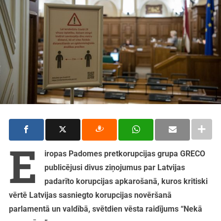
E
iropas Padomes pretkorupcijas grupa GRECO
publicējusi divus ziņojumus par Latvijas
padarīto korupcijas apkarošanā, kuros kritiski
vērtē Latvijas sasniegto korupcijas novēršanā
parlamentā un valdībā, svētdien vēsta raidījums “Nekā