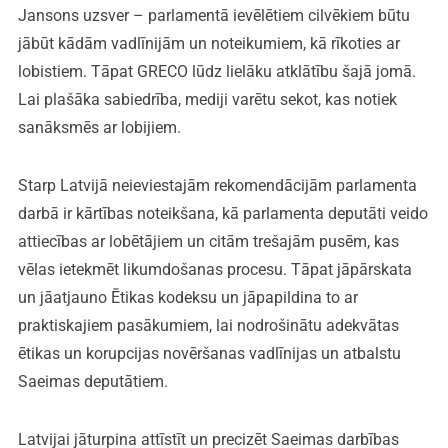
Jansons uzsver – parlamentā ievēlētiem cilvēkiem būtu
jābūt kādām vadlīnijām un noteikumiem, kā rīkoties ar
lobistiem. Tāpat GRECO lūdz lielāku atklātību šajā jomā.
Lai plašāka sabiedrība, mediji varētu sekot, kas notiek
sanāksmēs ar lobijiem.
Starp Latvijā neieviestajām rekomendācijām parlamenta
darbā ir kārtības noteikšana, kā parlamenta deputāti veido
attiecības ar lobētājiem un citām trešajām pusēm, kas
vēlas ietekmēt likumdošanas procesu. Tāpat jāpārskata
un jāatjauno Ētikas kodeksu un jāpapildina to ar
praktiskajiem pasākumiem, lai nodrošinātu adekvātas
ētikas un korupcijas novēršanas vadlīnijas un atbalstu
Saeimas deputātiem.
Latvijai jāturpina attīstīt un precizēt Saeimas darbības