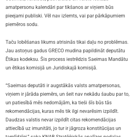
amatpersonu kalendāri par tikšanos ar viņiem būs
pieejami publiski. Vēl nav izlemts, vai par pārkāpumiem
piemēros sodu.
Taču lobēšanas likums atrisinās tikai daļu no problēmas.
Jau astoņus gadus GRECO mudina papildināt deputātu
Ētikas kodeksu. Šis process iestrēdzis Saeimas Mandātu
un ētikas komisijā un Juridiskajā komisijā.
“Saeimas deputāti ir augstākās valsts amatpersonas,
viņiem ir jārāda piemērs, un šeit nav nekādu šaubu par to,
un patiesībā mēs nedomājām, ka tieši šīs būs tās
rekomendācijas, kuras mēs tik ilgi nevarēsim izpildīt.
Daudzas valstis nevar izpildīt citas rekomendācijas
attiecībā uz imunitāti, jo tur ir jāgroza konstitūcijas un
tamlīdzīgi,” saka KNAB Stratēģiskās analīzes nodaļas