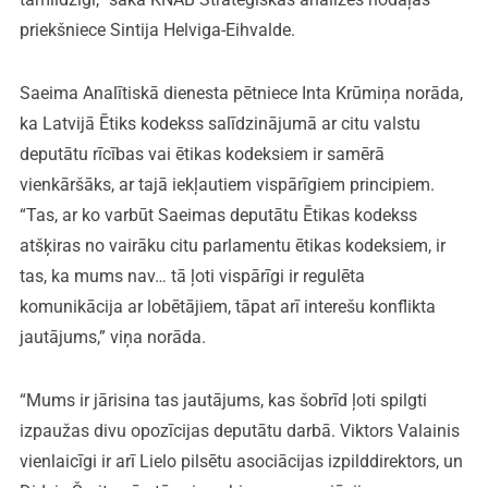
priekšniece Sintija Helviga-Eihvalde.
Saeima Analītiskā dienesta pētniece Inta Krūmiņa norāda,
ka Latvijā Ētiks kodekss salīdzinājumā ar citu valstu
deputātu rīcības vai ētikas kodeksiem ir samērā
vienkāršāks, ar tajā iekļautiem vispārīgiem principiem.
“Tas, ar ko varbūt Saeimas deputātu Ētikas kodekss
atšķiras no vairāku citu parlamentu ētikas kodeksiem, ir
tas, ka mums nav… tā ļoti vispārīgi ir regulēta
komunikācija ar lobētājiem, tāpat arī interešu konflikta
jautājums,” viņa norāda.
“Mums ir jārisina tas jautājums, kas šobrīd ļoti spilgti
izpaužas divu opozīcijas deputātu darbā. Viktors Valainis
vienlaicīgi ir arī Lielo pilsētu asociācijas izpilddirektors, un