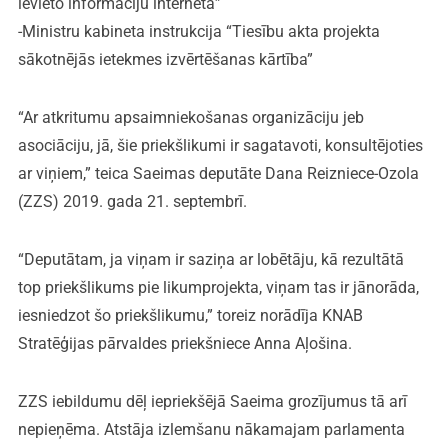
ievieto informāciju internetā”
-Ministru kabineta instrukcija “Tiesību akta projekta
sākotnējās ietekmes izvērtēšanas kārtība”
“Ar atkritumu apsaimniekošanas organizāciju jeb
asociāciju, jā, šie priekšlikumi ir sagatavoti, konsultējoties
ar viņiem,” teica Saeimas deputāte Dana Reizniece-Ozola
(ZZS) 2019. gada 21. septembrī.
“Deputātam, ja viņam ir saziņa ar lobētāju, kā rezultātā
top priekšlikums pie likumprojekta, viņam tas ir jānorāda,
iesniedzot šo priekšlikumu,” toreiz norādīja KNAB
Stratēģijas pārvaldes priekšniece Anna Aļošina.
ZZS iebildumu dēļ iepriekšējā Saeima grozījumus tā arī
nepieņēma. Atstāja izlemšanu nākamajam parlamenta