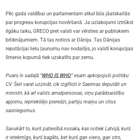
Pēc gada valdībai un parlamentam atkal būs jāatskaitās
par progresu korupcijas novēršanā. Ja uzlabojumi iztrūkst
ilgāku laiku, GRECO pret valsti var vērsties ar publiskiem
brīdinājumiem. Tā tas noticis ar Dāniju. Tas Dānijas
reputācijai lielu ļaunumu nav nodarījis, jo valstī korupcijas
līmenis kopumā tiek uzskatīts par zemu.
Puaro.lv sadaļā “
WHO IS WHO
” esam apkopojuši politiķu
CV. Šeit varat uzzināt, cik izglītoti ir Saeimas deputāti un
ministri, kā arī valsts amatpersonas, viņu parādsaistību
apjomu, iepriekšējo pieredzi, partiju maiņu un citus
sasniegumus.
Savukārt to, kurš patiesībā nosaka, kas notiek Latvijā, kurš
ir ietekmīgs, kurš bagāts, bet kurš gan viens, gan otrs,