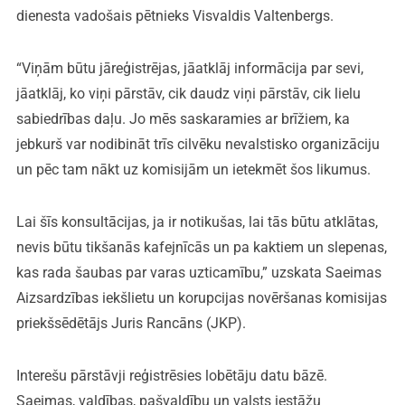
dienesta vadošais pētnieks Visvaldis Valtenbergs.
“Viņām būtu jāreģistrējas, jāatklāj informācija par sevi,
jāatklāj, ko viņi pārstāv, cik daudz viņi pārstāv, cik lielu
sabiedrības daļu. Jo mēs saskaramies ar brīžiem, ka
jebkurš var nodibināt trīs cilvēku nevalstisko organizāciju
un pēc tam nākt uz komisijām un ietekmēt šos likumus.
Lai šīs konsultācijas, ja ir notikušas, lai tās būtu atklātas,
nevis būtu tikšanās kafejnīcās un pa kaktiem un slepenas,
kas rada šaubas par varas uzticamību,” uzskata Saeimas
Aizsardzības iekšlietu un korupcijas novēršanas komisijas
priekšsēdētājs Juris Rancāns (JKP).
Interešu pārstāvji reģistrēsies lobētāju datu bāzē.
Saeimas, valdības, pašvaldību un valsts iestāžu