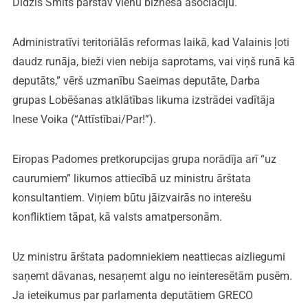
Didzis Šmits pārstāv vienu biznesa asociāciju.
Administratīvi teritoriālās reformas laikā, kad Valainis ļoti
daudz runāja, bieži vien nebija saprotams, vai viņš runā kā
deputāts,” vērš uzmanību Saeimas deputāte, Darba
grupas Lobēšanas atklātības likuma izstrādei vadītāja
Inese Voika (“Attīstībai/Par!”).
Eiropas Padomes pretkorupcijas grupa norādīja arī “uz
caurumiem” likumos attiecībā uz ministru ārštata
konsultantiem. Viņiem būtu jāizvairās no interešu
konfliktiem tāpat, kā valsts amatpersonām.
Uz ministru ārštata padomniekiem neattiecas aizliegumi
saņemt dāvanas, nesaņemt algu no ieinteresētām pusēm.
Ja ieteikumus par parlamenta deputātiem GRECO