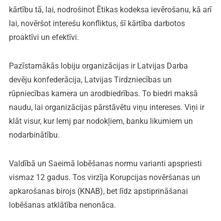
kārtību tā, lai, nodrošinot Ētikas kodeksa ievērošanu, kā arī
lai, novēršot interešu konfliktus, šī kārtība darbotos
proaktīvi un efektīvi.
Pazīstamākās lobiju organizācijas ir Latvijas Darba
devēju konfederācija, Latvijas Tirdzniecības un
rūpniecības kamera un arodbiedrības. To biedri maksā
naudu, lai organizācijas pārstāvētu viņu intereses. Viņi ir
klāt visur, kur lemj par nodokļiem, banku likumiem un
nodarbinātību.
Valdībā un Saeimā lobēšanas normu varianti apspriesti
vismaz 12 gadus. Tos virzīja Korupcijas novēršanas un
apkarošanas birojs (KNAB), bet līdz apstiprināšanai
lobēšanas atklātība nenonāca.