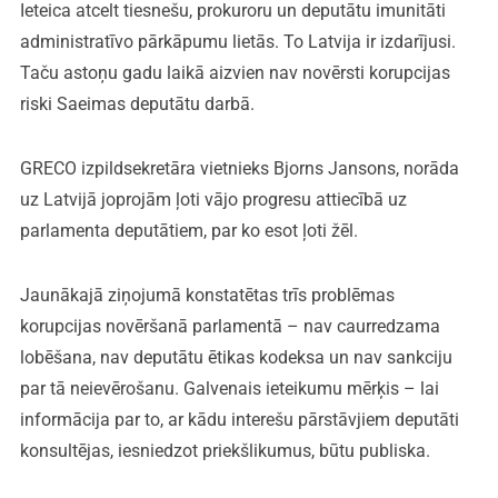
Ieteica atcelt tiesnešu, prokuroru un deputātu imunitāti
administratīvo pārkāpumu lietās. To Latvija ir izdarījusi.
Taču astoņu gadu laikā aizvien nav novērsti korupcijas
riski Saeimas deputātu darbā.
GRECO izpildsekretāra vietnieks Bjorns Jansons, norāda
uz Latvijā joprojām ļoti vājo progresu attiecībā uz
parlamenta deputātiem, par ko esot ļoti žēl.
Jaunākajā ziņojumā konstatētas trīs problēmas
korupcijas novēršanā parlamentā – nav caurredzama
lobēšana, nav deputātu ētikas kodeksa un nav sankciju
par tā neievērošanu. Galvenais ieteikumu mērķis – lai
informācija par to, ar kādu interešu pārstāvjiem deputāti
konsultējas, iesniedzot priekšlikumus, būtu publiska.