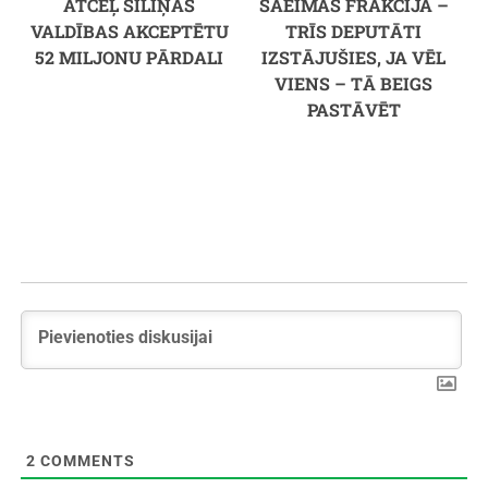
ATCEĻ SILIŅAS
SAEIMAS FRAKCIJA –
VALDĪBAS AKCEPTĒTU
TRĪS DEPUTĀTI
52 MILJONU PĀRDALI
IZSTĀJUŠIES, JA VĒL
VIENS – TĀ BEIGS
PASTĀVĒT
2
COMMENTS