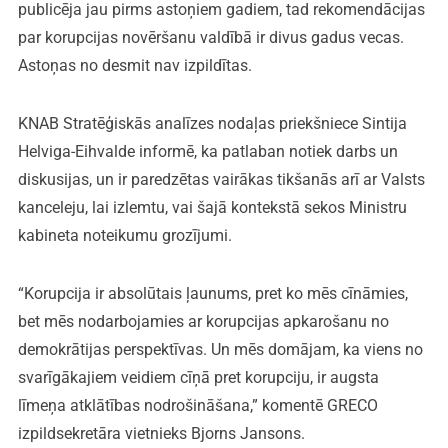
publicēja jau pirms astoņiem gadiem, tad rekomendācijas
par korupcijas novēršanu valdībā ir divus gadus vecas.
Astoņas no desmit nav izpildītas.
KNAB Stratēģiskās analīzes nodaļas priekšniece Sintija
Helviga-Eihvalde informē, ka patlaban notiek darbs un
diskusijas, un ir paredzētas vairākas tikšanās arī ar Valsts
kanceleju, lai izlemtu, vai šajā kontekstā sekos Ministru
kabineta noteikumu grozījumi.
“Korupcija ir absolūtais ļaunums, pret ko mēs cīnāmies,
bet mēs nodarbojamies ar korupcijas apkarošanu no
demokrātijas perspektīvas. Un mēs domājam, ka viens no
svarīgākajiem veidiem cīņā pret korupciju, ir augsta
līmeņa atklātības nodrošināšana,” komentē GRECO
izpildsekretāra vietnieks Bjorns Jansons.