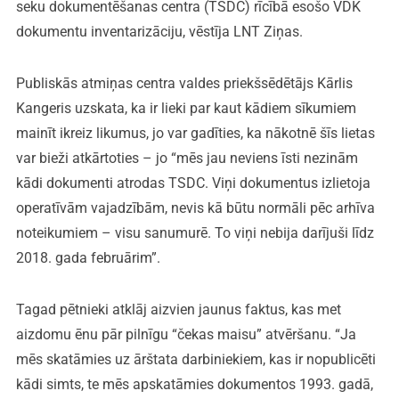
seku dokumentēšanas centra (TSDC) rīcībā esošo VDK
dokumentu inventarizāciju, vēstīja LNT Ziņas.
Publiskās atmiņas centra valdes priekšsēdētājs Kārlis
Kangeris uzskata, ka ir lieki par kaut kādiem sīkumiem
mainīt ikreiz likumus, jo var gadīties, ka nākotnē šīs lietas
var bieži atkārtoties – jo “mēs jau neviens īsti nezinām
kādi dokumenti atrodas TSDC. Viņi dokumentus izlietoja
operatīvām vajadzībām, nevis kā būtu normāli pēc arhīva
noteikumiem – visu sanumurē. To viņi nebija darījuši līdz
2018. gada februārim”.
Tagad pētnieki atklāj aizvien jaunus faktus, kas met
aizdomu ēnu pār pilnīgu “čekas maisu” atvēršanu. “Ja
mēs skatāmies uz ārštata darbiniekiem, kas ir nopublicēti
kādi simts, te mēs apskatāmies dokumentos 1993. gadā,