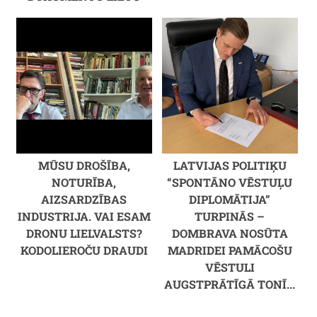
MŪSU DROŠĪBA,
LATVIJAS POLITIĶU
NOTURĪBA,
“SPONTĀNO VĒSTUĻU
AIZSARDZĪBAS
DIPLOMĀTIJA”
INDUSTRIJA. VAI ESAM
TURPINĀS –
DRONU LIELVALSTS?
DOMBRAVA NOSŪTA
KODOLIEROČU DRAUDI
MADRIDEI PAMĀCOŠU
VĒSTULI
AUGSTPRĀTĪGĀ TONĪ...