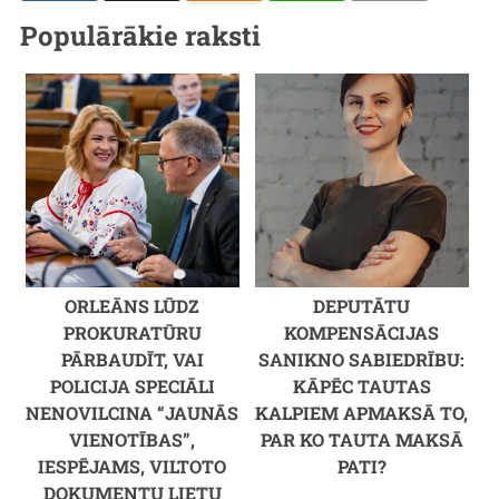
Populārākie raksti
ORLEĀNS LŪDZ
DEPUTĀTU
PROKURATŪRU
KOMPENSĀCIJAS
PĀRBAUDĪT, VAI
SANIKNO SABIEDRĪBU:
POLICIJA SPECIĀLI
KĀPĒC TAUTAS
NENOVILCINA “JAUNĀS
KALPIEM APMAKSĀ TO,
VIENOTĪBAS”,
PAR KO TAUTA MAKSĀ
IESPĒJAMS, VILTOTO
PATI?
DOKUMENTU LIETU