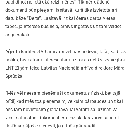
papildinot ne retāk kā reizi mēnesī. Tikmēr klātienē
dokumenti būs pieejami lasītavā, kurā tiks izvietota arī
datu bāze “Delta”. Lasītavā ir tikai četras darba vietas,
tāpēc, ja interese būs liela, arhīvs ir gatavs uz tām veidot
arī pierakstu.
Aģentu kartītes SAB arhīvam vēl nav nodevis, taču, kad tas
notiks, tās katram interesentam uz rokas netiks izsniegtas,
LNT Ziņām teica Latvijas Nacionālā arhīva direktore Māra
Sprūdža.
“Mēs vēl neesam pieņēmuši dokumentus fiziski, bet tajā
brīdī, kad mēs tos pieņemsim, veiksim pārbaudes un tikai
pēc tam novietosim glabātavā, lai varam salīdzināt, vai
viss ir atbilstoši dokumentiem. Fiziski tās varēs saņemt
tiesībsargājošie dienesti, ja gribēs pārbaudīt