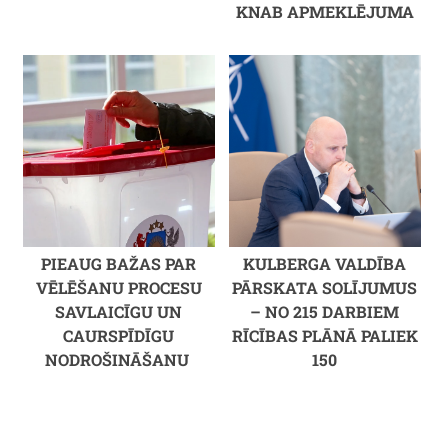
KNAB APMEKLĒJUMA
PIEAUG BAŽAS PAR
KULBERGA VALDĪBA
VĒLĒŠANU PROCESU
PĀRSKATA SOLĪJUMUS
SAVLAICĪGU UN
– NO 215 DARBIEM
CAURSPĪDĪGU
RĪCĪBAS PLĀNĀ PALIEK
NODROŠINĀŠANU
150