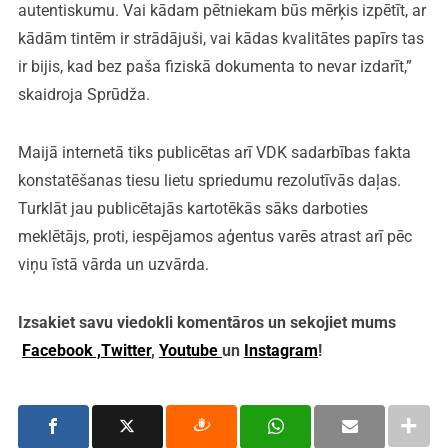
autentiskumu. Vai kādam pētniekam būs mērķis izpētīt, ar
kādām tintēm ir strādājuši, vai kādas kvalitātes papīrs tas
ir bijis, kad bez paša fiziskā dokumenta to nevar izdarīt,”
skaidroja Sprūdža.
Maijā internetā tiks publicētas arī VDK sadarbības fakta
konstatēšanas tiesu lietu spriedumu rezolutīvās daļas.
Turklāt jau publicētajās kartotēkās sāks darboties
meklētājs, proti, iespējamos aģentus varēs atrast arī pēc
viņu īstā vārda un uzvārda.
Izsakiet savu viedokli komentāros un sekojiet mums
Facebook ,
Twitter
,
Youtube
un
Instagram
!