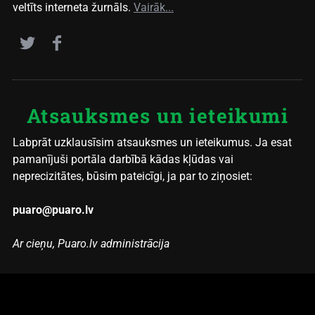
veltīts interneta žurnāls.
Vairāk...
Atsauksmes un ieteikumi
Labprāt uzklausīsim atsauksmes un ieteikumus. Ja esat
pamanījuši portāla darbībā kādas kļūdas vai
neprecizitātes, būsim pateicīgi, ja par to ziņosiet:
puaro@puaro.lv
Ar cieņu, Puaro.lv administrācija