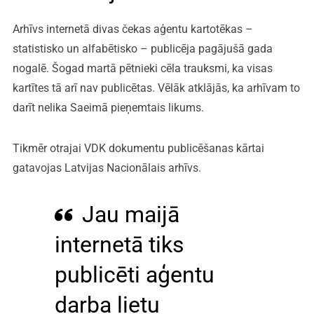
Arhīvs internetā divas čekas aģentu kartotēkas –
statistisko un alfabētisko – publicēja pagājušā gada
nogalē. Šogad martā pētnieki cēla trauksmi, ka visas
kartītes tā arī nav publicētas. Vēlāk atklājās, ka arhīvam to
darīt nelika Saeimā pieņemtais likums.
Tikmēr otrajai VDK dokumentu publicēšanas kārtai
gatavojas Latvijas Nacionālais arhīvs.
Jau maijā
internetā tiks
publicēti aģentu
darba lietu