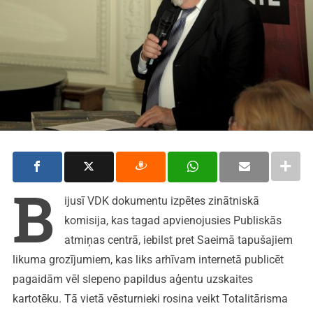
B
ijusī VDK dokumentu izpētes zinātniskā
komisija, kas tagad apvienojusies Publiskās
atmiņas centrā, iebilst pret Saeimā tapušajiem
likuma grozījumiem, kas liks arhīvam internetā publicēt
pagaidām vēl slepeno papildus aģentu uzskaites
kartotēku. Tā vietā vēsturnieki rosina veikt Totalitārisma