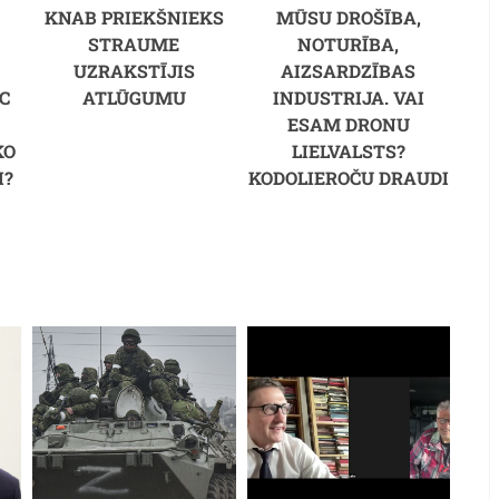
KNAB PRIEKŠNIEKS
MŪSU DROŠĪBA,
STRAUME
NOTURĪBA,
UZRAKSTĪJIS
AIZSARDZĪBAS
C
ATLŪGUMU
INDUSTRIJA. VAI
M
ESAM DRONU
KO
LIELVALSTS?
I?
KODOLIEROČU DRAUDI