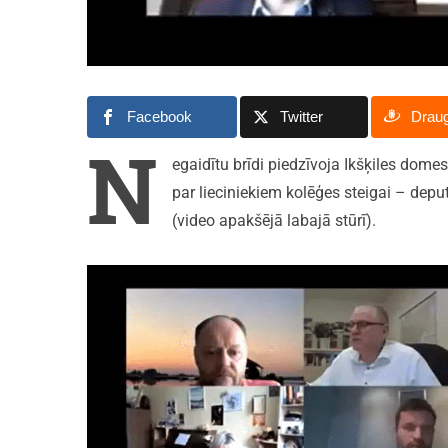
Facebook
Twitter
Drau
N
egaidītu brīdi piedzīvoja Ikšķiles domes
par lieciniekiem kolēģes steigai – deput
(video apakšējā labajā stūrī).