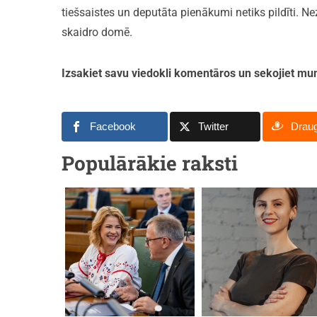
tiešsaistes un deputāta pienākumi netiks pildīti. N
skaidro domē.
Izsakiet savu viedokli komentāros un sekojiet 
Facebook
Twitter
Drau
Populārākie raksti