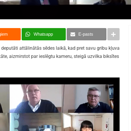
giem
Whatsapp
E-pasts
 deputāti attālinātās sēdes laikā, kad pret savu gribu kļuva
āte, aizmirstot par ieslēgtu kameru, steigā uzvilka biksītes