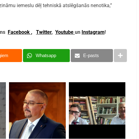
ezināmu iemeslu dēļ tehniskā atslēgšanās nenotika,”
mums
Facebook ,
Twitter
,
Youtube
un
Instagram
!
giem
Whatsapp
E-pasts