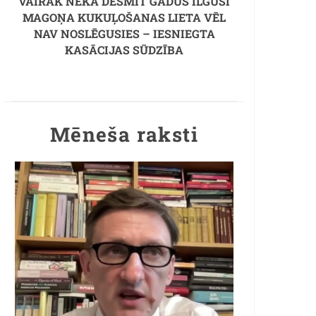
VAIRĀK NEKĀ DESMIT GADUS ILGUSĪ
MAGOŅA KUKUĻOŠANAS LIETA VĒL
NAV NOSLĒGUSIES – IESNIEGTA
KASĀCIJAS SŪDZĪBA
Mēneša raksti