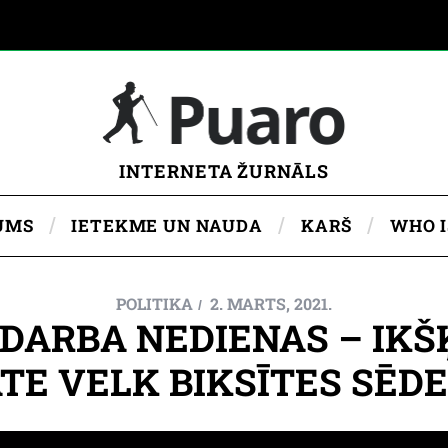
INTERNETA ŽURNĀLS
UMS
IETEKME UN NAUDA
KARŠ
WHO 
POLITIKA
2. MARTS, 2021.
 DARBA NEDIENAS – IKŠ
TE VELK BIKSĪTES SĒDE