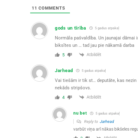
11
COMMENTS
gods un tīrība
5 gadus atpakaļ
Normāla pašvaldība. Un jaunajai dāmai ir
biksītes un … tad jau pie nākamā darba
Atbildēt
5
Jarhead
5 gadus atpakaļ
Vai tiešām ir tik st… deputāte, kas nezin
nekāds stripšovs.
Atbildēt
4
nu bet
5 gadus atpakaļ
Reply to
Jarhead
varbūt viņa arī nākas bikšeles regu
Atbildēt