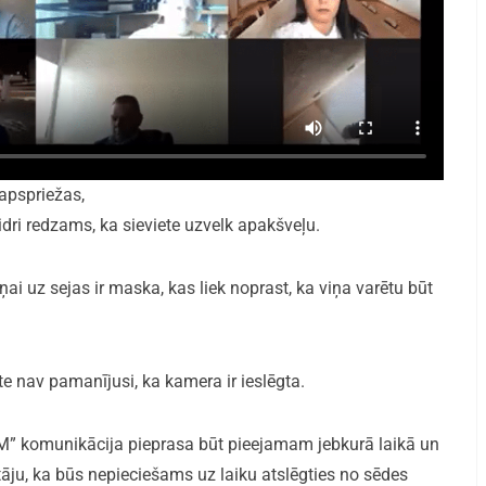
apspriežas,
dri redzams, ka sieviete uzvelk apakšveļu.
ņai uz sejas ir maska, kas liek noprast, ka viņa varētu būt
e nav pamanījusi, ka kamera ir ieslēgta.
M” komunikācija pieprasa būt pieejamam jebkurā laikā un
ītāju, ka būs nepieciešams uz laiku atslēgties no sēdes