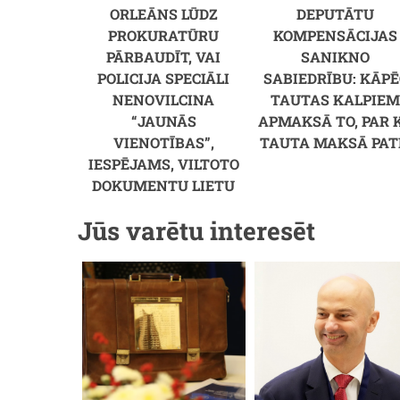
ORLEĀNS LŪDZ
DEPUTĀTU
PROKURATŪRU
KOMPENSĀCIJAS
PĀRBAUDĪT, VAI
SANIKNO
POLICIJA SPECIĀLI
SABIEDRĪBU: KĀPĒ
NENOVILCINA
TAUTAS KALPIE
“JAUNĀS
APMAKSĀ TO, PAR 
VIENOTĪBAS”,
TAUTA MAKSĀ PAT
IESPĒJAMS, VILTOTO
DOKUMENTU LIETU
Jūs varētu interesēt