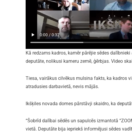
Kā redzams kadros, kamēr pārējie sēdes dalībnieki 
deputāte, nolikusi kameru zemē, ģērbjas. Video skai
Tiesa, vairākus cilvēkus mulsina fakts, ka kadros vi
atradusies darbavietā, nevis mājās.
Ikšķiles novada domes pārstāvji skaidro, ka deputāt
“Šobrīd dalībai sēdēs un sapulcēs izmantotā “ZOO
vietā. Deputāte bija iepriekš informējusi sēdes vad