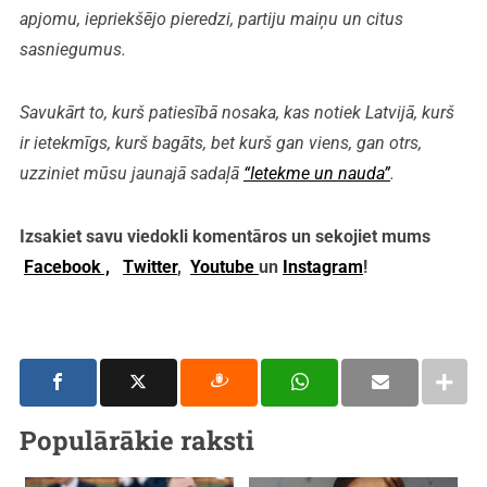
apjomu, iepriekšējo pieredzi, partiju maiņu un citus
sasniegumus.
Savukārt to, kurš patiesībā nosaka, kas notiek Latvijā, kurš
ir ietekmīgs, kurš bagāts, bet kurš gan viens, gan otrs,
uzziniet mūsu jaunajā sadaļā
“Ietekme un nauda”
.
Izsakiet savu viedokli komentāros un sekojiet mums
Facebook ,
Twitter
,
Youtube
un
Instagram
!
Populārākie raksti