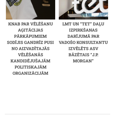
KNAB PAR VĒLĒŠANU
LMT UN “TET” DAĻU
AĢITĀCIJAS
IZPIRKŠANAS
PĀRKĀPUMIEM
DARĪJUMĀ PAR
SODĪJIS GANDRĪZ PUSI
VADOŠO KONSULTANTU
NO AIZVADĪTAJĀS
IZVĒLĒTS ASV
VĒLĒŠANĀS
BĀZĒTAIS “J.P.
KANDIDĒJUŠAJĀM
MORGAN”
POLITISKAJĀM
ORGANIZĀCIJĀM