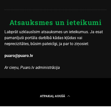
Atsauksmes un ieteikumi
Labprāt uzklausīsim atsauksmes un ieteikumus. Ja esat
pamanījuši portāla darbībā kādas kļūdas vai
neprecizitātes, būsim pateicīgi, ja par to ziņosiet:
puaro@puaro.lv
Ar cieņu, Puaro.lv administrācija
ATPAKAĻ AUGŠĀ