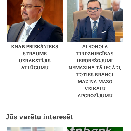
KNAB PRIEKŠNIEKS
ALKOHOLA
STRAUME
TIRDZNIECĪBAS
UZRAKSTĪJIS
IEROBEŽOJUMI
ATLŪGUMU
NEMAZINA TĀ IEGĀDI,
TOTIES BRANGI
MAZINA MAZO
VEIKALU
APGROZĪJUMU
Jūs varētu interesēt