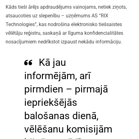
Kāds tieši ārējs apdraudējums vainojams, netiek ziņots,
atsaucoties uz slepenību – uzņēmums AS “RIX
Technologies”, kas nodrošina elektronisko tiešsaistes
vēlētāju reģistru, saskaņā ar līguma konfidencialitātes
nosacījumiem nedrīkstot izpaust nekādu informāciju.
Kā jau
informējām, arī
pirmdien – pirmajā
iepriekšējās
balošanas dienā,
vēlēšanu komisijām