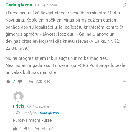
Gada glezna
1 g. atpakaļ
«Furcevas tuvākā līdzgaitniece ir veselības ministre Marija
Kovrigina. Kopīgiem spēkiem viņas pirms dažiem gadiem
panāca abortu legalizāciju, lai palīdzētu krievietēm kontrolēt
ģimenes apmēru.» (Avots: [bez aut.] «Gaļina Ulanova un
deviņas citas ievērojamākās krievu sievas»// Laiks, Nr. 32;
22.04.1959.)
Nu re! progresistiem ir kur augt un ir no kā mācīties.
Nezinīšiem atgādināsu: Furceva bija PSRS Politbiroja locekle
un vēlāk kultūras ministre.
Atbildēt
7
Fricis
1 g. atpakaļ
Reply to
Gada glezna
Furceva macht Fürze.
Atbildēt
1