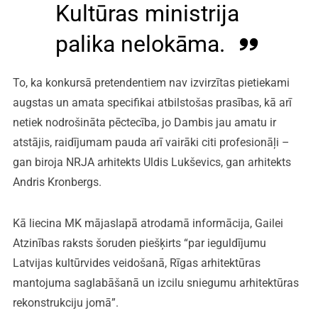
Kultūras ministrija
palika nelokāma.
To, ka konkursā pretendentiem nav izvirzītas pietiekami
augstas un amata specifikai atbilstošas prasības, kā arī
netiek nodrošināta pēctecība, jo Dambis jau amatu ir
atstājis, raidījumam pauda arī vairāki citi profesionāļi –
gan biroja NRJA arhitekts Uldis Lukševics, gan arhitekts
Andris Kronbergs.
Kā liecina MK mājaslapā atrodamā informācija, Gailei
Atzinības raksts šoruden piešķirts “par ieguldījumu
Latvijas kultūrvides veidošanā, Rīgas arhitektūras
mantojuma saglabāšanā un izcilu sniegumu arhitektūras
rekonstrukciju jomā”.