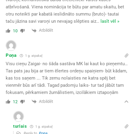
atbrīvošanā. Viena nominācija te būtu par amatu skaitu, bet
otru noteikti par kabatā ieslidināto summu (bruto)- tautai
taču jāzina savi varoņi un nevajag slēpties aiz
…
lasīt vēl »
Atbildēt
10
Poņa
1 g. atpakaļ
Visu cieņu Zaigai- no šāda sastāva MK lai kaut ko pieņemtu…
Tas pats jau bija ar tiem ēlertes ordeņu spaiņiem- būt kādam,
kas tos saņem …. Tik zemu nolaisties ne katra spēj bet
vienmēr būs arī tādi. Tagad padomju laiks- tur tad jābūt tam
fokusam, pērkamiem žurnālistiem, izcilākiem iztapoņām
Atbildēt
12
turlais
1 g. atpakaļ
Reply to
Poņa