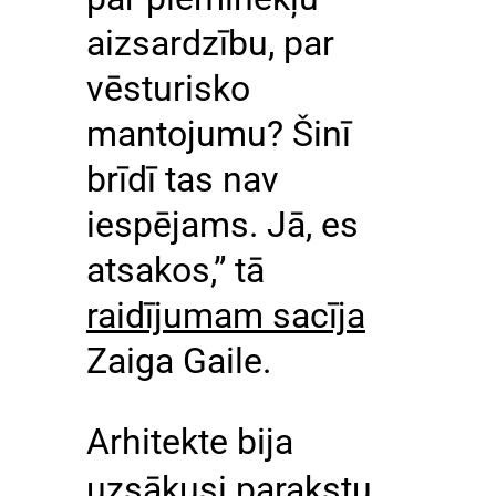
aizsardzību, par
vēsturisko
mantojumu? Šinī
brīdī tas nav
iespējams. Jā, es
atsakos,” tā
raidījumam sacīja
Zaiga Gaile.
Arhitekte bija
uzsākusi parakstu