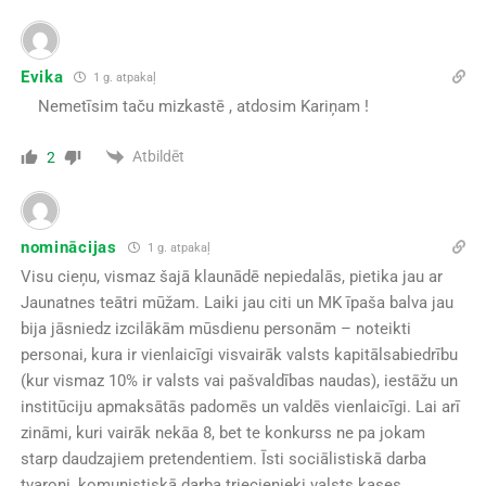
Evika
1 g. atpakaļ
Nemetīsim taču mizkastē , atdosim Kariņam !
Atbildēt
2
nominācijas
1 g. atpakaļ
Visu cieņu, vismaz šajā klaunādē nepiedalās, pietika jau ar
Jaunatnes teātri mūžam. Laiki jau citi un MK īpaša balva jau
bija jāsniedz izcilākām mūsdienu personām – noteikti
personai, kura ir vienlaicīgi visvairāk valsts kapitālsabiedrību
(kur vismaz 10% ir valsts vai pašvaldības naudas), iestāžu un
institūciju apmaksātās padomēs un valdēs vienlaicīgi. Lai arī
zināmi, kuri vairāk nekāa 8, bet te konkurss ne pa jokam
starp daudzajiem pretendentiem. Īsti sociālistiskā darba
tvaroņi, komunistiskā darba triecienieki valsts kases