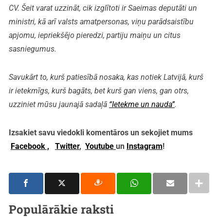
CV. Šeit varat uzzināt, cik izglītoti ir Saeimas deputāti un
ministri, kā arī valsts amatpersonas, viņu parādsaistību
apjomu, iepriekšējo pieredzi, partiju maiņu un citus
sasniegumus.
Savukārt to, kurš patiesībā nosaka, kas notiek Latvijā, kurš
ir ietekmīgs, kurš bagāts, bet kurš gan viens, gan otrs,
uzziniet mūsu jaunajā sadaļā
“Ietekme un nauda”
.
Izsakiet savu viedokli komentāros un sekojiet mums
Facebook ,
Twitter
,
Youtube
un
Instagram
!
Populārākie raksti