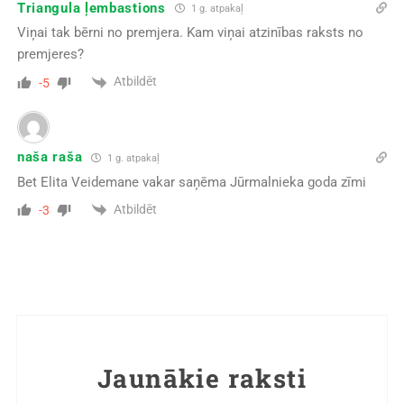
Triangula ļembastions
1 g. atpakaļ
Viņai tak bērni no premjera. Kam viņai atzinības raksts no
premjeres?
Atbildēt
-5
naša raša
1 g. atpakaļ
Bet Elita Veidemane vakar saņēma Jūrmalnieka goda zīmi
Atbildēt
-3
Jaunākie raksti