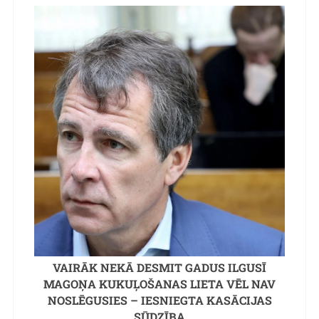
VAIRĀK NEKĀ DESMIT GADUS ILGUSĪ
MAGOŅA KUKUĻOŠANAS LIETA VĒL NAV
NOSLĒGUSIES – IESNIEGTA KASĀCIJAS
SŪDZĪBA