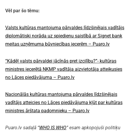
Vēl par šo tēmu:
Valsts kultūras mantojuma pārvaldes līdzšinējais vadītājs
diplomātiski norāda uz spiedienu saistībā ar Signet bank
meitas uzņēmuma būvniecības iecerēm – Puaro.lv
“Kādēļ valsts pārvaldei jācīnās pret izcilību?”- kultūras
ministres iecerētā NKMP vadītāja aizvietotāja atteikusies
no Lāces piedāvājuma – Puaro.lv
Nacionālās kultūras mantojuma pārvaldes līdzšinējais
vadītājs atteicies no Lāces piedāvājuma kļūt par kultūras
ministres ārštata padomnieku – Puaro.lv
Puaro.lv sadaļā “
WHO IS WHO
” esam apkopojuši politiķu