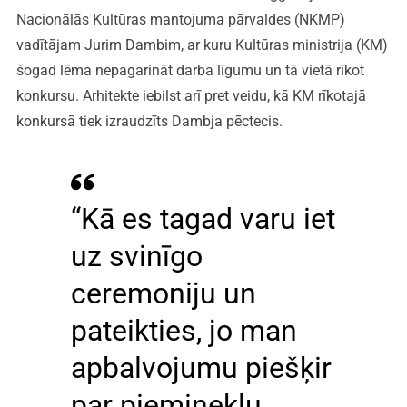
Nacionālās Kultūras mantojuma pārvaldes (NKMP)
vadītājam Jurim Dambim, ar kuru Kultūras ministrija (KM)
šogad lēma nepagarināt darba līgumu un tā vietā rīkot
konkursu. Arhitekte iebilst arī pret veidu, kā KM rīkotajā
konkursā tiek izraudzīts Dambja pēctecis.
“Kā es tagad varu iet
uz svinīgo
ceremoniju un
pateikties, jo man
apbalvojumu piešķir
par pieminekļu