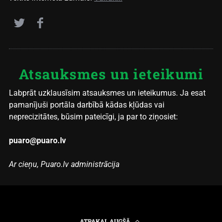
Atsauksmes un ieteikumi
Labprāt uzklausīsim atsauksmes un ieteikumus. Ja esat
pamanījuši portāla darbībā kādas kļūdas vai
neprecizitātes, būsim pateicīgi, ja par to ziņosiet:
puaro@puaro.lv
Ar cieņu, Puaro.lv administrācija
ATPAKAĻ AUGŠĀ