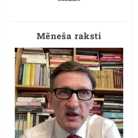
Mēneša raksti