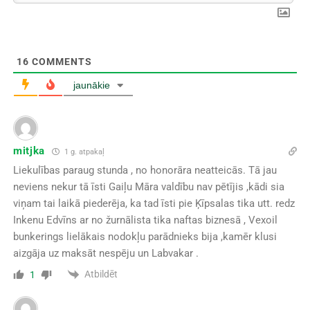
16
COMMENTS
jaunākie
mitjka
1 g. atpakaļ
Liekulības paraug stunda , no honorāra neatteicās. Tā jau
neviens nekur tā īsti Gaiļu Māra valdību nav pētījis ,kādi sia
viņam tai laikā piederēja, ka tad īsti pie Ķīpsalas tika utt. redz
Inkenu Edvīns ar no žurnālista tika naftas biznesā , Vexoil
bunkerings lielākais nodokļu parādnieks bija ,kamēr klusi
aizgāja uz maksāt nespēju un Labvakar .
Atbildēt
1