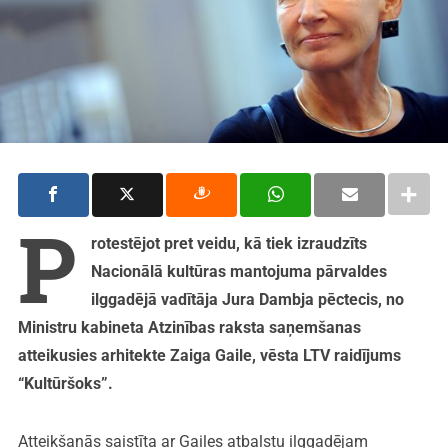
P
rotestējot pret veidu, kā tiek izraudzīts
Nacionālā kultūras mantojuma pārvaldes
ilggadējā vadītāja Jura Dambja pēctecis, no
Ministru kabineta Atzinības raksta saņemšanas
atteikusies arhitekte Zaiga Gaile, vēsta LTV raidījums
“Kultūršoks”.
Atteikšanās saistīta ar Gailes atbalstu ilggadējam