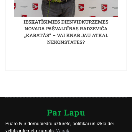
IESKATĪSIMIES DIENVIDKURZEMES
NOVADA PAŠVALDĪBAS RADZEVIČA
„KABATĀS” – VAI KNAB JAU ATKAL
NEKONSTATĒS?
Par Lapu
Puaro.lv ir domubiedru uzturēts, politikai un izklaidei
veltīts interneta žurnāls.
Vairāk...