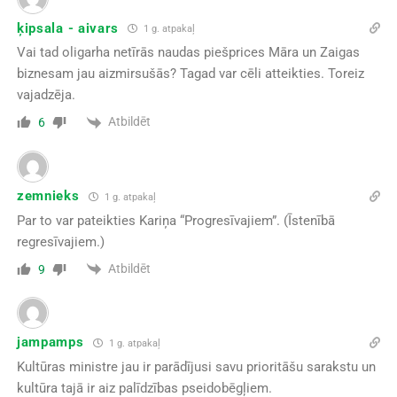
ķipsala - aivars
1 g. atpakaļ
Vai tad oligarha netīrās naudas piešprices Māra un Zaigas
biznesam jau aizmirsušās? Tagad var cēli atteikties. Toreiz
vajadzēja.
Atbildēt
6
zemnieks
1 g. atpakaļ
Par to var pateikties Kariņa “Progresīvajiem”. (Īstenībā
regresīvajiem.)
Atbildēt
9
jampamps
1 g. atpakaļ
Kultūras ministre jau ir parādījusi savu prioritāšu sarakstu un
kultūra tajā ir aiz palīdzības pseidobēgļiem.