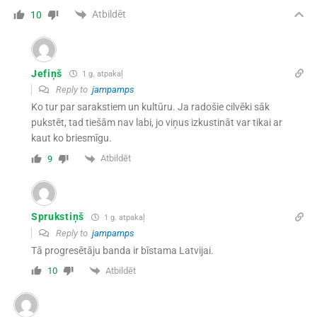
Atbildēt
10
Jefiņš
1 g. atpakaļ
Reply to
jampamps
Ko tur par sarakstiem un kultūru. Ja radošie cilvēki sāk
pukstēt, tad tiešām nav labi, jo viņus izkustināt var tikai ar
kaut ko briesmīgu.
Atbildēt
9
Sprukstiņš
1 g. atpakaļ
Reply to
jampamps
Tā progresētāju banda ir bīstama Latvijai.
Atbildēt
10