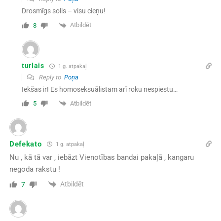
Drosmīgs solis – visu cieņu!
Atbildēt
8
turlais
1 g. atpakaļ
Reply to
Poņa
Iekšas ir! Es homoseksuālistam arī roku nespiestu…
Atbildēt
5
Defekato
1 g. atpakaļ
Nu , kā tā var , iebāzt Vienotības bandai pakaļā , kangaru
negoda rakstu !
Atbildēt
7