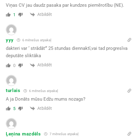
Viņas CV jau daudz pasaka par kundzes piemērotību (NE).
Atbildēt
1
yyy
6 mēnešus atpakaļ
dakteri var ‘ strādāt”‘ 25 stundas diennaktī,vai tad progresīva
deputāte sliktāka
Atbildēt
0
turlais
6 mēnešus atpakaļ
A ja Donāts mūsu Edžu mums nozags?
Atbildēt
5
Ļeņina mazdēls
7 mēnešus atpakaļ