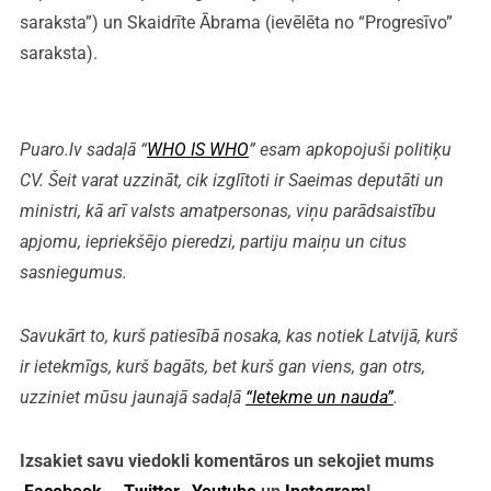
saraksta”) un Skaidrīte Ābrama (ievēlēta no “Progresīvo”
saraksta).
Puaro.lv sadaļā “
WHO IS WHO
” esam apkopojuši politiķu
CV. Šeit varat uzzināt, cik izglītoti ir Saeimas deputāti un
ministri, kā arī valsts amatpersonas, viņu parādsaistību
apjomu, iepriekšējo pieredzi, partiju maiņu un citus
sasniegumus.
Savukārt to, kurš patiesībā nosaka, kas notiek Latvijā, kurš
ir ietekmīgs, kurš bagāts, bet kurš gan viens, gan otrs,
uzziniet mūsu jaunajā sadaļā
“Ietekme un nauda”
.
Izsakiet savu viedokli komentāros un sekojiet mums