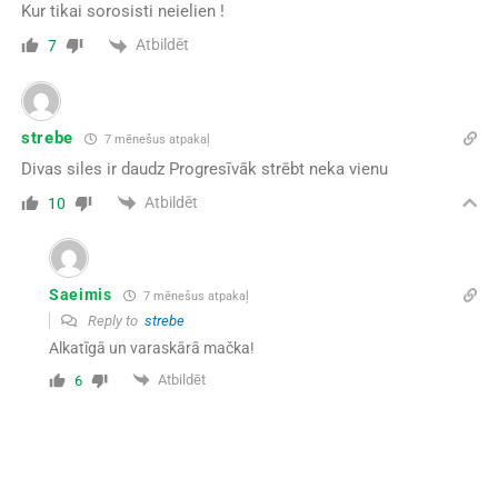
Kur tikai sorosisti neielien !
Atbildēt
7
strebe
7 mēnešus atpakaļ
Divas siles ir daudz Progresīvāk strēbt neka vienu
Atbildēt
10
Saeimis
7 mēnešus atpakaļ
Reply to
strebe
Alkatīgā un varaskārā mačka!
Atbildēt
6