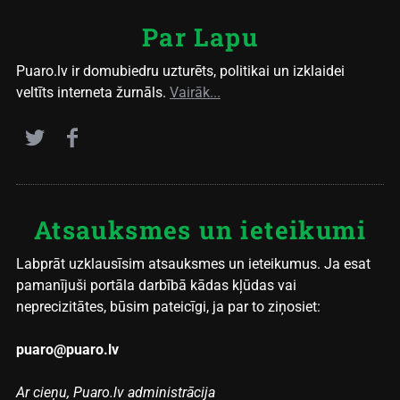
Par Lapu
Puaro.lv ir domubiedru uzturēts, politikai un izklaidei
veltīts interneta žurnāls.
Vairāk...
Atsauksmes un ieteikumi
Labprāt uzklausīsim atsauksmes un ieteikumus. Ja esat
pamanījuši portāla darbībā kādas kļūdas vai
neprecizitātes, būsim pateicīgi, ja par to ziņosiet:
puaro@puaro.lv
Ar cieņu, Puaro.lv administrācija