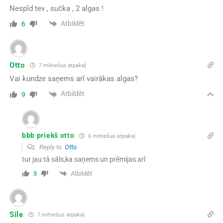
Nespīd tev , sučka , 2 algas !
Atbildēt
6
Otto
7 mēnešus atpakaļ
Vai kundze saņems arī vairākas algas?
Atbildēt
9
bbb priekš otto
6 mēnešus atpakaļ
Reply to
Otto
tur jau tā sāls,ka saņems un prēmijas arī
Atbildēt
3
Sile
7 mēnešus atpakaļ