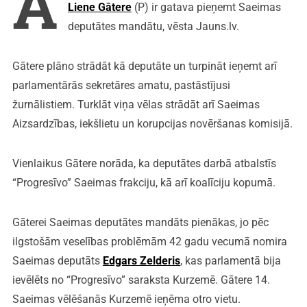
A
Liene Gātere
(P) ir gatava pieņemt Saeimas
deputātes mandātu, vēsta Jauns.lv.
Gātere plāno strādāt kā deputāte un turpināt ieņemt arī
parlamentārās sekretāres amatu, pastāstījusi
žurnālistiem. Turklāt viņa vēlas strādāt arī Saeimas
Aizsardzības, iekšlietu un korupcijas novēršanas komisijā.
Vienlaikus Gātere norāda, ka deputātes darbā atbalstīs
“Progresīvo” Saeimas frakciju, kā arī koalīciju kopumā.
Gāterei Saeimas deputātes mandāts pienākas, jo pēc
ilgstošām veselības problēmām 42 gadu vecumā nomira
Saeimas deputāts
Edgars Zelderis
, kas parlamentā bija
ievēlēts no “Progresīvo” saraksta Kurzemē. Gātere 14.
Saeimas vēlēšanās Kurzemē ieņēma otro vietu.