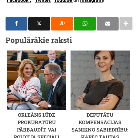
Facebook ,
Twitter
,
Youtube
un
Instagram
!
Populārākie raksti
ORLEĀNS LŪDZ
DEPUTĀTU
PROKURATŪRU
KOMPENSĀCIJAS
PĀRBAUDĪT, VAI
SANIKNO SABIEDRĪBU:
POLICIJA SPECIĀLI
KĀPĒC TAUTAS