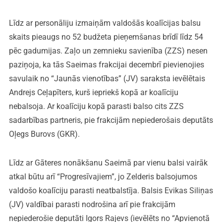
Līdz ar personāliju izmaiņām valdošās koalīcijas balsu
skaits pieaugs no 52 budžeta pieņemšanas brīdī līdz 54
pēc gadumijas. Zaļo un zemnieku savienība (ZZS) nesen
paziņoja, ka tās Saeimas frakcijai decembrī pievienojies
savulaik no “Jaunās vienotības” (JV) saraksta ievēlētais
Andrejs Ceļapīters, kurš iepriekš kopā ar koalīciju
nebalsoja. Ar koalīciju kopā parasti balso cits ZZS
sadarbības partneris, pie frakcijām nepiederošais deputāts
Oļegs Burovs (GKR).
Līdz ar Gāteres nonākšanu Saeimā par vienu balsi vairāk
atkal būtu arī “Progresīvajiem”, jo Zelderis balsojumos
valdošo koalīciju parasti neatbalstīja. Balsis Evikas Siliņas
(JV) valdībai parasti nodrošina arī pie frakcijām
nepiederošie deputāti Igors Rajevs (ievēlēts no “Apvienotā