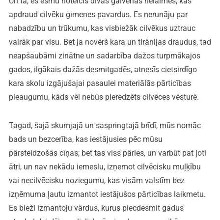
Un tā, es esmu noteicis divas galvenās nelaimes, kas
apdraud cilvēku ģimenes pavardus. Es nerunāju par
nabadzību un trūkumu, kas visbiežāk cilvēkus uztrauc
vairāk par visu. Bet ja novērš kara un tirānijas draudus, tad
neapšaubāmi zinātne un sadarbība dažos turpmākajos
gados, ilgākais dažās desmitgadēs, atnesīs cietsirdīgo
kara skolu izgājušajai pasaulei materiālās pārticības
pieaugumu, kāds vēl nebūs pieredzēts cilvēces vēsturē.
Tagad, šajā skumjajā un saspringtajā brīdī, mūs nomāc
bads un bezcerība, kas iestājusies pēc mūsu
pārsteidzošās cīņas; bet tas viss pāries, un varbūt pat ļoti
ātri, un nav nekādu iemeslu, izņemot cilvēcisku muļķību
vai necilvēcisku noziegumu, kas visām valstīm bez
izņēmuma ļautu izmantot iestājušos pārticības laikmetu.
Es bieži izmantoju vārdus, kurus piecdesmit gadus