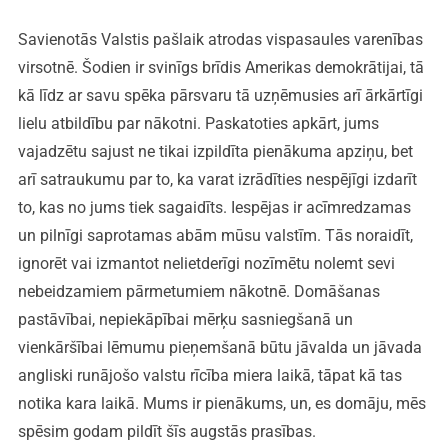
Savienotās Valstis pašlaik atrodas vispasaules varenības
virsotnē. Šodien ir svinīgs brīdis Amerikas demokrātijai, tā
kā līdz ar savu spēka pārsvaru tā uzņēmusies arī ārkārtīgi
lielu atbildību par nākotni. Paskatoties apkārt, jums
vajadzētu sajust ne tikai izpildīta pienākuma apziņu, bet
arī satraukumu par to, ka varat izrādīties nespējīgi izdarīt
to, kas no jums tiek sagaidīts. Iespējas ir acīmredzamas
un pilnīgi saprotamas abām mūsu valstīm. Tās noraidīt,
ignorēt vai izmantot nelietderīgi nozīmētu nolemt sevi
nebeidzamiem pārmetumiem nākotnē. Domāšanas
pastāvībai, nepiekāpībai mērķu sasniegšanā un
vienkāršībai lēmumu pieņemšanā būtu jāvalda un jāvada
angliski runājošo valstu rīcība miera laikā, tāpat kā tas
notika kara laikā. Mums ir pienākums, un, es domāju, mēs
spēsim godam pildīt šīs augstās prasības.