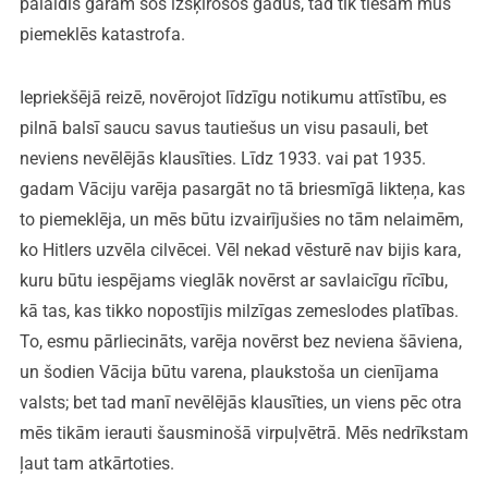
palaidīs garām šos izšķirošos gadus, tad tik tiešām mūs
piemeklēs katastrofa.
Iepriekšējā reizē, novērojot līdzīgu notikumu attīstību, es
pilnā balsī saucu savus tautiešus un visu pasauli, bet
neviens nevēlējās klausīties. Līdz 1933. vai pat 1935.
gadam Vāciju varēja pasargāt no tā briesmīgā likteņa, kas
to piemeklēja, un mēs būtu izvairījušies no tām nelaimēm,
ko Hitlers uzvēla cilvēcei. Vēl nekad vēsturē nav bijis kara,
kuru būtu iespējams vieglāk novērst ar savlaicīgu rīcību,
kā tas, kas tikko nopostījis milzīgas zemeslodes platības.
To, esmu pārliecināts, varēja novērst bez neviena šāviena,
un šodien Vācija būtu varena, plaukstoša un cienījama
valsts; bet tad manī nevēlējās klausīties, un viens pēc otra
mēs tikām ierauti šausminošā virpuļvētrā. Mēs nedrīkstam
ļaut tam atkārtoties.