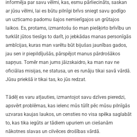
informēja par savu vēlmi, kas, esmu pārliecināts, saskan
ar jūsu vēlmi, lai es būtu pilnīgi brīvs sniegt savu godīgo
un uzticamo padomu šajos nemierīgajos un grūtajos
laikos. Es, protams, izmantošu šo man piešķirto brīvību un
turklāt jūtos tiesīgs to darīt, jo jebkādas manas personīgās
ambīcijas, kuras man varētu būt bijušas jaunības gados,
jau sen ir piepildījušās, pārspējot manus pārdrošākos
sapņus. Tomēr man jums jāizskaidro, ka man nav ne
oficiālas misijas, ne statusa, un es runāju tikai savā vārdā.
Jūsu priekšā ir tikai tas, ko jūs redzat.
Tādēļ es varu atļauties, izmantojot savu dzīves pieredzi,
apsvērt problēmas, kas ielenc mūs tūlīt pēc mūsu pilnīgās
uzvaras kaujas laukos, un censties no visa spēka saglabāt
to, kas tika iegūts ar tādiem upuriem un ciešanām
nākotnes slavas un cilvēces drošības vārdā.