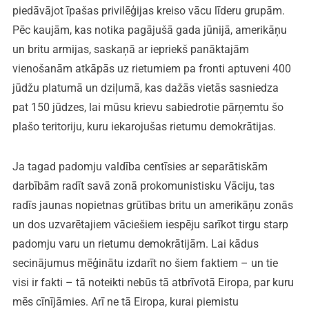
piedāvājot īpašas privilēģijas kreiso vācu līderu grupām.
Pēc kaujām, kas notika pagājušā gada jūnijā, amerikāņu
un britu armijas, saskaņā ar iepriekš panāktajām
vienošanām atkāpās uz rietumiem pa fronti aptuveni 400
jūdžu platumā un dziļumā, kas dažās vietās sasniedza
pat 150 jūdzes, lai mūsu krievu sabiedrotie pārņemtu šo
plašo teritoriju, kuru iekarojušas rietumu demokrātijas.
Ja tagad padomju valdība centīsies ar separātiskām
darbībām radīt savā zonā prokomunistisku Vāciju, tas
radīs jaunas nopietnas grūtības britu un amerikāņu zonās
un dos uzvarētajiem vāciešiem iespēju sarīkot tirgu starp
padomju varu un rietumu demokrātijām. Lai kādus
secinājumus mēģinātu izdarīt no šiem faktiem – un tie
visi ir fakti – tā noteikti nebūs tā atbrīvotā Eiropa, par kuru
mēs cīnījāmies. Arī ne tā Eiropa, kurai piemistu