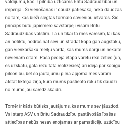
valdījumu, kas ir pilnībā uzticams Britu Sadraudzībai un
impērijai. Šī vienošanās ir daudz patiesāka, nekā daudzas
no tām, kas bieži slēgtas formālo savienību ietvaros. Šis
princips būtu jāpiemēro savstarpēji visām Britu
Sadraudzības valstīm. Tā un tikai tā mēs varēsim, lai kas
arī notiktu, nodrošināt sevi un strādāt kopā gan augstāku,
gan vienkāršāku mērķu vārdā, kas mums dārgi un nekaitē
nevienam citam. Pašā pēdējā etapā varētu realizēties (un,
es uzskatu, gala rezultātā realizēsies) arī ideja par kopīgu
pilsonību, bet šo jautājumu pilnā apjomā mēs varam
atstāt likteņa ziņā, kura mums pastiepto roku tik daudzi
no mums jau saredz skaidri.
Tomēr ir kāds būtisks jautājums, kas mums sev jāuzdod.
Vai starp ASV un Britu Sadraudzību pastāvošās īpašas
attiecības nebūs nesavienojamas ar pamatlicēju uzticību