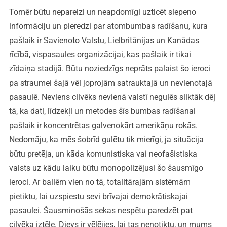
Tomēr būtu nepareizi un neapdomīgi uzticēt slepeno
informāciju un pieredzi par atombumbas radīšanu, kura
pašlaik ir Savienoto Valstu, Lielbritānijas un Kanādas
rīcībā, vispasaules organizācijai, kas pašlaik ir tikai
zīdaiņa stadijā. Būtu noziedzīgs neprāts palaist šo ieroci
pa straumei šajā vēl joprojām satrauktajā un nevienotajā
pasaulē. Neviens cilvēks nevienā valstī negulēs sliktāk dēļ
tā, ka dati, līdzekļi un metodes šīs bumbas radīšanai
pašlaik ir koncentrētas galvenokārt amerikāņu rokās.
Nedomāju, ka mēs šobrīd gulētu tik mierīgi, ja situācija
būtu pretēja, un kāda komunistiska vai neofašistiska
valsts uz kādu laiku būtu monopolizējusi šo šausmīgo
ieroci. Ar bailēm vien no tā, totalitārajām sistēmām
pietiktu, lai uzspiestu sevi brīvajai demokrātiskajai
pasaulei. Šausminošās sekas nespētu paredzēt pat
cilvēka iztēle. Dievs ir vēlējies, lai tas nenotiktu, un mums