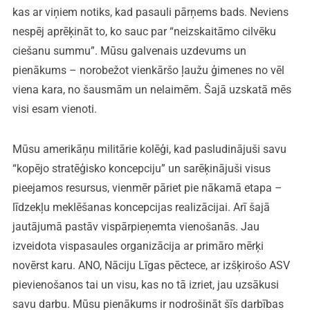
kas ar viņiem notiks, kad pasauli pārņems bads. Neviens
nespēj aprēķināt to, ko sauc par “neizskaitāmo cilvēku
ciešanu summu”. Mūsu galvenais uzdevums un
pienākums – norobežot vienkāršo ļaužu ģimenes no vēl
viena kara, no šausmām un nelaimēm. Šajā uzskatā mēs
visi esam vienoti.
Mūsu amerikāņu militārie kolēģi, kad pasludinājuši savu
“kopējo stratēģisko koncepciju” un sarēķinājuši visus
pieejamos resursus, vienmēr pāriet pie nākamā etapa –
līdzekļu meklēšanas koncepcijas realizācijai. Arī šajā
jautājumā pastāv vispārpieņemta vienošanās. Jau
izveidota vispasaules organizācija ar primāro mērķi
novērst karu. ANO, Nāciju Līgas pēctece, ar izšķirošo ASV
pievienošanos tai un visu, kas no tā izriet, jau uzsākusi
savu darbu. Mūsu pienākums ir nodrošināt šīs darbības