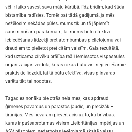
vēl ir laiks savest savu māju kārtībā, līdz brīdim, kad šāda
bīstamība radīsies. Tomēr pat tādā gadījumā, ja mēs
nežēlosim nekādas pūles, mums tik un tā jāpiemīt
šausminošam pārākumam, lai mums būtu efektīvi
iebiedēšanas līdzekļi pret atombumbas pielietojumu vai
draudiem to pielietot pret citām valstīm. Gala rezultātā,
kad uzticama cilvēku brālība reāli iemiesotos vispasaules
organizācijas veidolā, kuras rokās būtu visi nepieciešamie
praktiskie līdzekļi, lai tā būtu efektīva, visas pilnvaras
varētu tikt tai nodotas.
Tagad es nonāku pie otrās nelaimes, kas apdraud
ģimenes pavardus un parastos ļaudis, un precīzāk –
tirānijas. Mēs nevaram pievērt acis uz to, ka brīvības,
kuras ir pašsaprotamas visiem Lielbritānijas impērijas un
ASV pilsoņiem, nedarbojas ievērojamā skaitā valstu,