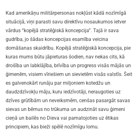
Kad amerikāņu militārpersonas nokļūst kādā nozīmīgā
situācijā, viņi parasti savu direktīvu nosaukumos ietver
vārdus “kopējā stratēģiskā koncepcija”. Tajā ir sava
gudrība, jo šādas koncepcijas esamība veicina
domāšanas skaidrību. Kopējā stratēģiskā koncepcija, pie
kuras mums būtu jāpieturas šodien, nav nekas cits, kā
drošība un labklājība, brīvība un progress visās mājās un
ģimenēm, visiem vīriešiem un sievietēm visās valstīs. Šeit
es galvenokārt runāju par miljoniem kotedžu un
daudzdzīvokļu māju, kuru iedzīvotāji, neraugoties uz
dzīves grūtībām un neveiksmēm, cenšas pasargāt savas
sievas un bērnus no trūkuma un audzināt savu ģimeni
cieņā un bailēs no Dieva vai pamatojoties uz ētikas
principiem, kas bieži spēlē nozīmīgu lomu.