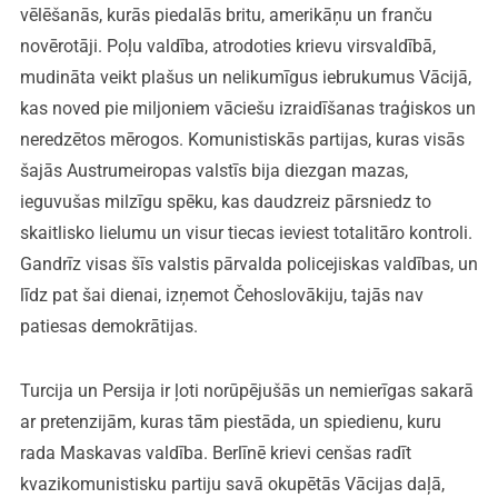
vēlēšanās, kurās piedalās britu, amerikāņu un franču
novērotāji. Poļu valdība, atrodoties krievu virsvaldībā,
mudināta veikt plašus un nelikumīgus iebrukumus Vācijā,
kas noved pie miljoniem vāciešu izraidīšanas traģiskos un
neredzētos mērogos. Komunistiskās partijas, kuras visās
šajās Austrumeiropas valstīs bija diezgan mazas,
ieguvušas milzīgu spēku, kas daudzreiz pārsniedz to
skaitlisko lielumu un visur tiecas ieviest totalitāro kontroli.
Gandrīz visas šīs valstis pārvalda policejiskas valdības, un
līdz pat šai dienai, izņemot Čehoslovākiju, tajās nav
patiesas demokrātijas.
Turcija un Persija ir ļoti norūpējušās un nemierīgas sakarā
ar pretenzijām, kuras tām piestāda, un spiedienu, kuru
rada Maskavas valdība. Berlīnē krievi cenšas radīt
kvazikomunistisku partiju savā okupētās Vācijas daļā,