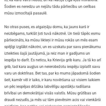
Šodien es neredzu un nejūtu tādu pārliecību un cerības
mūsu izmocītajā pasaulē.
No otras puses, es atgaiņāju domu, ka jauns karš ir
neizbēgams, turklāt ļoti tuvā nākotnē. Un tieši tāpēc esmu
pārliecināts, ka mūsu likteņi ir mūsu rokās un mēs esam
spējīgi izglābt nākotni, un es uzskatu par savu pienākumu
izteikties šajā jautājumā, ja reiz man ir gadījums un
iespēja to darīt. Es neticu, ka Krievija grib karu. Ja tā ko arī
grib, tad kara augļus un neierobežotu iespēju izplatīt savu
varu un doktrīnas. Bet tas, par ko mums jāpadomā šodien
šeit, kamēr vēl ir laiks, ir karu novēršana uz visiem laikiem
un pēc iespējas drīzāka labvēlīgu apstākļu radīšana
brīvībai un demokrātijai visās valstīs. Mūsu grūtības un
draudi nezudīs, ja mēs uz tām pievērsim acis vai vienkārši