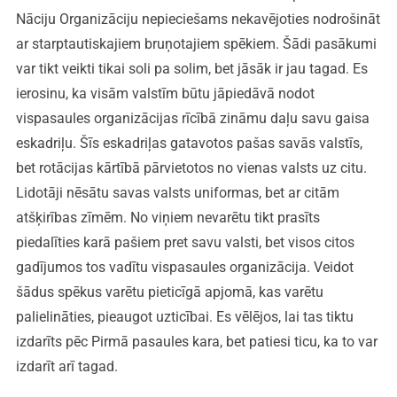
Nāciju Organizāciju nepieciešams nekavējoties nodrošināt
ar starptautiskajiem bruņotajiem spēkiem. Šādi pasākumi
var tikt veikti tikai soli pa solim, bet jāsāk ir jau tagad. Es
ierosinu, ka visām valstīm būtu jāpiedāvā nodot
vispasaules organizācijas rīcībā zināmu daļu savu gaisa
eskadriļu. Šīs eskadriļas gatavotos pašas savās valstīs,
bet rotācijas kārtībā pārvietotos no vienas valsts uz citu.
Lidotāji nēsātu savas valsts uniformas, bet ar citām
atšķirības zīmēm. No viņiem nevarētu tikt prasīts
piedalīties karā pašiem pret savu valsti, bet visos citos
gadījumos tos vadītu vispasaules organizācija. Veidot
šādus spēkus varētu pieticīgā apjomā, kas varētu
palielināties, pieaugot uzticībai. Es vēlējos, lai tas tiktu
izdarīts pēc Pirmā pasaules kara, bet patiesi ticu, ka to var
izdarīt arī tagad.