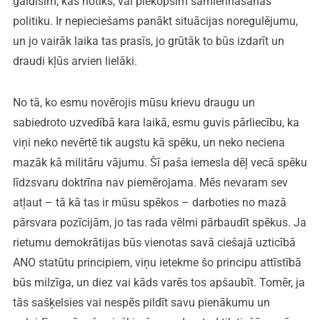
gaidīsim, kas notiks, vai piekopsim samierināšanās
politiku. Ir nepieciešams panākt situācijas noregulējumu,
un jo vairāk laika tas prasīs, jo grūtāk to būs izdarīt un
draudi kļūs arvien lielāki.
No tā, ko esmu novērojis mūsu krievu draugu un
sabiedroto uzvedībā kara laikā, esmu guvis pārliecību, ka
viņi neko nevērtē tik augstu kā spēku, un neko neciena
mazāk kā militāru vājumu. Šī paša iemesla dēļ vecā spēku
līdzsvaru doktrīna nav piemērojama. Mēs nevaram sev
atļaut – tā kā tas ir mūsu spēkos – darboties no mazā
pārsvara pozīcijām, jo tas rada vēlmi pārbaudīt spēkus. Ja
rietumu demokrātijas būs vienotas savā ciešajā uzticībā
ANO statūtu principiem, viņu ietekme šo principu attīstībā
būs milzīga, un diez vai kāds varēs tos apšaubīt. Tomēr, ja
tās sašķelsies vai nespēs pildīt savu pienākumu un