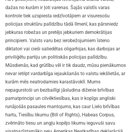
dažas no kurām ir ļoti varenas. Šajās valstīs varas
kontrole tiek uzspiesta iedzīvotājiem ar visuresošu
policijas struktūru palīdzību tādā līmenī, kas pārsniedz
jebkuras robežas un pretējs jebkuriem demokrātijas
principiem. Valsts varu bez ierobežojumiem īsteno
diktatori vai cieši saliedētas oligarhijas, kas darbojas ar
priviliģētu partiju un politiskās policijas palīdzību.
Mūsdienās, kad grūtību vēl ir tik daudz, mūsu pienākumos
nevar ietilpt vardarbīga iejaukšanās to valstu iekšlietās, ar
kurām mēs neatrodamies karastāvoklī. Mums
nepagurstoši un bezbailīgi jāsludina diženie brīvības
pamatprincipi un cilvēktiesības, kas ir kopīgs angliski
runājošās pasaules mantojums, kas caur Lielo brīvības
hartu, Tiesību likumu (Bill of Rights), Habeas Corpus,
zvērināto tiesu un angļu kopējo likumu ieguvuši savu
visatpazīstamāko seju Amerikas Neatkarības deklarācijā.