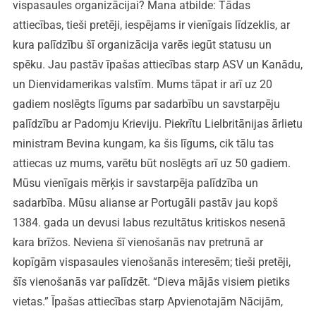
vispasaules organizācijai? Mana atbilde: Tādas
attiecības, tieši pretēji, iespējams ir vienīgais līdzeklis, ar
kura palīdzību šī organizācija varēs iegūt statusu un
spēku. Jau pastāv īpašas attiecības starp ASV un Kanādu,
un Dienvidamerikas valstīm. Mums tāpat ir arī uz 20
gadiem noslēgts līgums par sadarbību un savstarpēju
palīdzību ar Padomju Krieviju. Piekrītu Lielbritānijas ārlietu
ministram Bevina kungam, ka šis līgums, cik tālu tas
attiecas uz mums, varētu būt noslēgts arī uz 50 gadiem.
Mūsu vienīgais mērķis ir savstarpēja palīdzība un
sadarbība. Mūsu alianse ar Portugāli pastāv jau kopš
1384. gada un devusi labus rezultātus kritiskos nesenā
kara brīžos. Neviena šī vienošanās nav pretrunā ar
kopīgām vispasaules vienošanās interesēm; tieši pretēji,
šīs vienošanās var palīdzēt. “Dieva mājās visiem pietiks
vietas.” Īpašas attiecības starp Apvienotajām Nācijām,