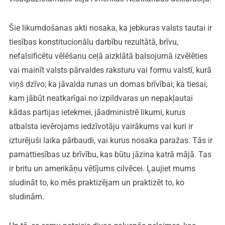
Šie likumdošanas akti nosaka, ka jebkuras valsts tautai ir
tiesības konstitucionālu darbību rezultātā, brīvu,
nefalsificētu vēlēšanu ceļā aizklātā balsojumā izvēlēties
vai mainīt valsts pārvaldes raksturu vai formu valstī, kurā
viņš dzīvo; ka jāvalda runas un domas brīvībai; ka tiesai,
kam jābūt neatkarīgai no izpildvaras un nepakļautai
kādas partijas ietekmei, jāadministrē likumi, kurus
atbalsta ievērojams iedzīvotāju vairākums vai kuri ir
izturējuši laika pārbaudi, vai kurus nosaka paražas. Tās ir
pamattiesības uz brīvību, kas būtu jāzina katrā mājā. Tas
ir britu un amerikāņu vētījums cilvēcei. Ļaujiet mums
sludināt to, ko mēs praktizējam un praktizēt to, ko
sludinām.