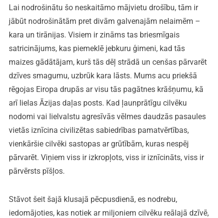
Lai nodrošinātu šo neskaitāmo mājvietu drošību, tām ir
jābūt nodrošinātām pret divām galvenajām nelaimēm –
kara un tirānijas. Visiem ir zināms tas briesmīgais
satricinājums, kas piemeklē jebkuru ģimeni, kad tās
maizes gādātājam, kurš tās dēļ strādā un cenšas pārvarēt
dzīves smagumu, uzbrūk kara lāsts. Mums acu priekšā
rēgojas Eiropa drupās ar visu tās pagātnes krāšņumu, kā
arī lielas Āzijas daļas posts. Kad ļaunprātīgu cilvēku
nodomi vai lielvalstu agresīvās vēlmes daudzās pasaules
vietās iznīcina civilizētas sabiedrības pamatvērtības,
vienkāršie cilvēki sastopas ar grūtībām, kuras nespēj
pārvarēt. Viņiem viss ir izkropļots, viss ir iznīcināts, viss ir
pārvērsts pīšļos.
Stāvot šeit šajā klusajā pēcpusdienā, es nodrebu,
iedomājoties, kas notiek ar miljoniem cilvēku reālajā dzīvē,