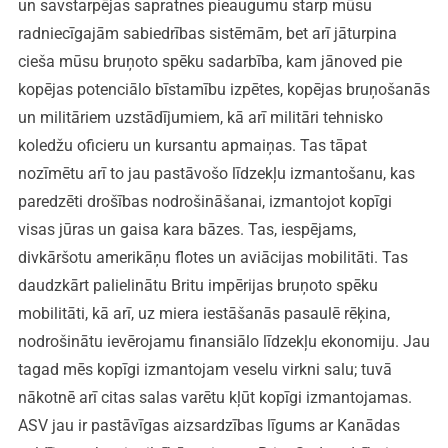
un savstarpējas sapratnes pieaugumu starp mūsu
radniecīgajām sabiedrības sistēmām, bet arī jāturpina
cieša mūsu bruņoto spēku sadarbība, kam jānoved pie
kopējas potenciālo bīstamību izpētes, kopējas bruņošanās
un militāriem uzstādījumiem, kā arī militāri tehnisko
koledžu oficieru un kursantu apmaiņas. Tas tāpat
nozīmētu arī to jau pastāvošo līdzekļu izmantošanu, kas
paredzēti drošības nodrošināšanai, izmantojot kopīgi
visas jūras un gaisa kara bāzes. Tas, iespējams,
divkāršotu amerikāņu flotes un aviācijas mobilitāti. Tas
daudzkārt palielinātu Britu impērijas bruņoto spēku
mobilitāti, kā arī, uz miera iestāšanās pasaulē rēķina,
nodrošinātu ievērojamu finansiālo līdzekļu ekonomiju. Jau
tagad mēs kopīgi izmantojam veselu virkni salu; tuvā
nākotnē arī citas salas varētu kļūt kopīgi izmantojamas.
ASV jau ir pastāvīgas aizsardzības līgums ar Kanādas