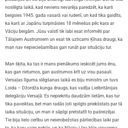
noslēgta laikā, kad neviens nevarēja paredzēt, ka karš
beigsies 1945. gada vasarā vai rudenī, un kad tika gaidīts,
ka karš ar Japānu turpināsies 18 mēnešus pēc kara ar
Vāciju beigām. Jūsu valstī tik labi esat informēti par
Tālajiem Austrumiem un esat tik uzticami Ķīnas draugi, ka
man nav nepieciešamības gari runāt par situāciju tur.
Man šķita, ka tas ir mans pienākums ieskicēt jums ēnu,
kas gan rietumos, gan austrumos krīt uz visu pasauli.
Versaļas līguma slēgšanas laikā es biju ministrs un tuvs
Loida – Džordža kunga draugs, kas vadīja Lielbritānijas
delegāciju Versaļā. Es nepiekritu daudzām lietām, kas tur
tika paveiktas, bet man radās ļoti spilgts priekšstats par tā
laika situāciju, un man ir sāpīgi pretstatīt to pašreizējai.
Tie bija lielo cerību un neierobežotas pārliecības laiki par
to, ka karu vairs nebūs, un ka Nāciju Līga kļūs visvarena.