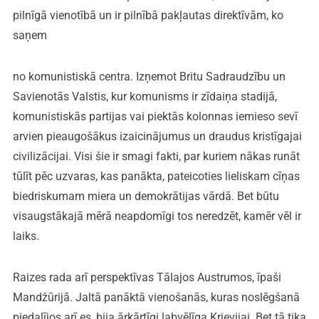
pilnīgā vienotībā un ir pilnībā pakļautas direktīvām, ko
saņem
no komunistiskā centra. Izņemot Britu Sadraudzību un
Savienotās Valstis, kur komunisms ir zīdaiņa stadijā,
komunistiskās partijas vai piektās kolonnas iemieso sevī
arvien pieaugošākus izaicinājumus un draudus kristīgajai
civilizācijai. Visi šie ir smagi fakti, par kuriem nākas runāt
tūlīt pēc uzvaras, kas panākta, pateicoties lieliskam cīņas
biedriskumam miera un demokrātijas vārdā. Bet būtu
visaugstākajā mērā neapdomīgi tos neredzēt, kamēr vēl ir
laiks.
Raizes rada arī perspektīvas Tālajos Austrumos, īpaši
Mandžūrijā. Jaltā panāktā vienošanās, kuras noslēgšanā
piedalījos arī es, bija ārkārtīgi labvēlīga Krievijai. Bet tā tika