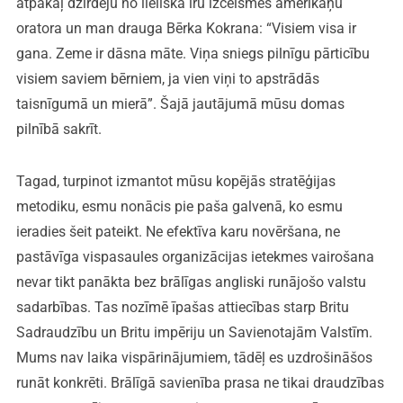
atpakaļ dzirdēju no lieliska īru izcelsmes amerikāņu
oratora un man drauga Bērka Kokrana: “Visiem visa ir
gana. Zeme ir dāsna māte. Viņa sniegs pilnīgu pārticību
visiem saviem bērniem, ja vien viņi to apstrādās
taisnīgumā un mierā”. Šajā jautājumā mūsu domas
pilnībā sakrīt.
Tagad, turpinot izmantot mūsu kopējās stratēģijas
metodiku, esmu nonācis pie paša galvenā, ko esmu
ieradies šeit pateikt. Ne efektīva karu novēršana, ne
pastāvīga vispasaules organizācijas ietekmes vairošana
nevar tikt panākta bez brālīgas angliski runājošo valstu
sadarbības. Tas nozīmē īpašas attiecības starp Britu
Sadraudzību un Britu impēriju un Savienotajām Valstīm.
Mums nav laika vispārinājumiem, tādēļ es uzdrošināšos
runāt konkrēti. Brālīgā savienība prasa ne tikai draudzības