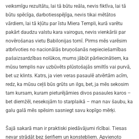
veiksmīgu rezultātu, lai tā būtu reāla, nevis fiktīva, lai tā
būtu spēcīga, darbotiesspējīga, nevis tikai mētātos
vārdiem, lai tā kļūtu par īstu Miera Templi, kurā varētu
pakārt daudzu valstu kara vairogus, nevis vienkārši par
novērošanas vietu Babilonijas tornī. Pirms mēs varēsim
atbrīvoties no nacionālās bruņošanās nepieciešamības
pašaizsardzības nolūkos, mums jābūt pārliecinātiem, ka
mūsu templis nav uzbūvēts plūstošajās smiltīs vai purvā,
bet uz klints. Katrs, ja vien veras pasaulē atvērtām acīm,
redz, ka mūsu ceļš būs grūts un ilgs, bet, ja mēs sekosim
tam kursam, kuram pieturējāmies divos pasaules karos –
bet diemžēl, nesekojām to starplaikā – man nav šaubu, ka
galu galā mēs spēsim sasniegt savu kopīgo mērķi.
Šajā sakarā man ir praktiski piedāvājumi rīcībai. Tiesas
nevar strādāt bez šerifiem un konstebliem. Apvienoto