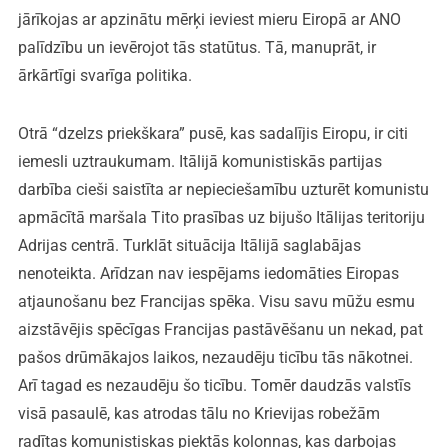
jārīkojas ar apzinātu mērķi ieviest mieru Eiropā ar ANO
palīdzību un ievērojot tās statūtus. Tā, manuprāt, ir
ārkārtīgi svarīga politika.
Otrā “dzelzs priekškara” pusē, kas sadalījis Eiropu, ir citi
iemesli uztraukumam. Itālijā komunistiskās partijas
darbība cieši saistīta ar nepieciešamību uzturēt komunistu
apmācītā maršala Tito prasības uz bijušo Itālijas teritoriju
Adrijas centrā. Turklāt situācija Itālijā saglabājas
nenoteikta. Arīdzan nav iespējams iedomāties Eiropas
atjaunošanu bez Francijas spēka. Visu savu mūžu esmu
aizstāvējis spēcīgas Francijas pastāvēšanu un nekad, pat
pašos drūmākajos laikos, nezaudēju ticību tās nākotnei.
Arī tagad es nezaudēju šo ticību. Tomēr daudzās valstīs
visā pasaulē, kas atrodas tālu no Krievijas robežām
radītas komunistiskas piektās kolonnas, kas darbojas