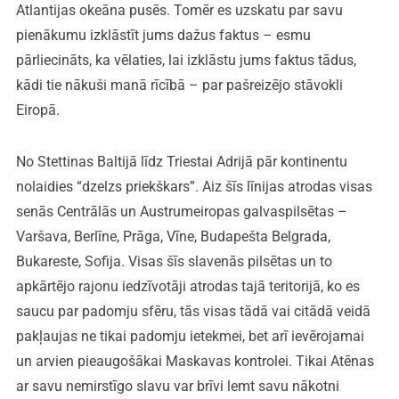
Atlantijas okeāna pusēs. Tomēr es uzskatu par savu
pienākumu izklāstīt jums dažus faktus – esmu
pārliecināts, ka vēlaties, lai izklāstu jums faktus tādus,
kādi tie nākuši manā rīcībā – par pašreizējo stāvokli
Eiropā.
No Stettinas Baltijā līdz Triestai Adrijā pār kontinentu
nolaidies “dzelzs priekškars”. Aiz šīs līnijas atrodas visas
senās Centrālās un Austrumeiropas galvaspilsētas –
Varšava, Berlīne, Prāga, Vīne, Budapešta Belgrada,
Bukareste, Sofija. Visas šīs slavenās pilsētas un to
apkārtējo rajonu iedzīvotāji atrodas tajā teritorijā, ko es
saucu par padomju sfēru, tās visas tādā vai citādā veidā
pakļaujas ne tikai padomju ietekmei, bet arī ievērojamai
un arvien pieaugošākai Maskavas kontrolei. Tikai Atēnas
ar savu nemirstīgo slavu var brīvi lemt savu nākotni