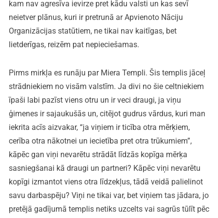
kam nav agresīva ievirze pret kādu valsti un kas sevī
neietver plānus, kuri ir pretrunā ar Apvienoto Nāciju
Organizācijas statūtiem, ne tikai nav kaitīgas, bet
lietderīgas, reizēm pat nepieciešamas.
Pirms mirkļa es runāju par Miera Templi. Šis templis jāceļ
strādniekiem no visām valstīm. Ja divi no šie celtniekiem
īpaši labi pazīst viens otru un ir veci draugi, ja viņu
ģimenes ir sajaukušās un, citējot gudrus vārdus, kuri man
iekrita acīs aizvakar, “ja viņiem ir ticība otra mērķiem,
cerība otra nākotnei un iecietība pret otra trūkumiem”,
kāpēc gan viņi nevarētu strādāt līdzās kopīga mērķa
sasniegšanai kā draugi un partneri? Kāpēc viņi nevarētu
kopīgi izmantot viens otra līdzekļus, tādā veidā palielinot
savu darbaspēju? Viņi ne tikai var, bet viņiem tas jādara, jo
pretējā gadījumā templis netiks uzcelts vai sagrūs tūlīt pēc