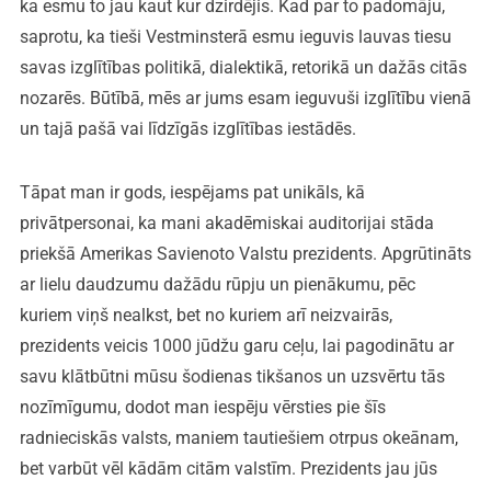
ka esmu to jau kaut kur dzirdējis. Kad par to padomāju,
saprotu, ka tieši Vestminsterā esmu ieguvis lauvas tiesu
savas izglītības politikā, dialektikā, retorikā un dažās citās
nozarēs. Būtībā, mēs ar jums esam ieguvuši izglītību vienā
un tajā pašā vai līdzīgās izglītības iestādēs.
Tāpat man ir gods, iespējams pat unikāls, kā
privātpersonai, ka mani akadēmiskai auditorijai stāda
priekšā Amerikas Savienoto Valstu prezidents. Apgrūtināts
ar lielu daudzumu dažādu rūpju un pienākumu, pēc
kuriem viņš nealkst, bet no kuriem arī neizvairās,
prezidents veicis 1000 jūdžu garu ceļu, lai pagodinātu ar
savu klātbūtni mūsu šodienas tikšanos un uzsvērtu tās
nozīmīgumu, dodot man iespēju vērsties pie šīs
radnieciskās valsts, maniem tautiešiem otrpus okeānam,
bet varbūt vēl kādām citām valstīm. Prezidents jau jūs