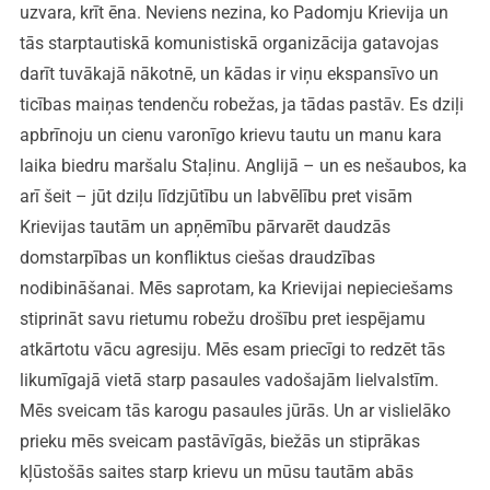
uzvara, krīt ēna. Neviens nezina, ko Padomju Krievija un
tās starptautiskā komunistiskā organizācija gatavojas
darīt tuvākajā nākotnē, un kādas ir viņu ekspansīvo un
ticības maiņas tendenču robežas, ja tādas pastāv. Es dziļi
apbrīnoju un cienu varonīgo krievu tautu un manu kara
laika biedru maršalu Staļinu. Anglijā – un es nešaubos, ka
arī šeit – jūt dziļu līdzjūtību un labvēlību pret visām
Krievijas tautām un apņēmību pārvarēt daudzās
domstarpības un konfliktus ciešas draudzības
nodibināšanai. Mēs saprotam, ka Krievijai nepieciešams
stiprināt savu rietumu robežu drošību pret iespējamu
atkārtotu vācu agresiju. Mēs esam priecīgi to redzēt tās
likumīgajā vietā starp pasaules vadošajām lielvalstīm.
Mēs sveicam tās karogu pasaules jūrās. Un ar vislielāko
prieku mēs sveicam pastāvīgās, biežās un stiprākas
kļūstošās saites starp krievu un mūsu tautām abās