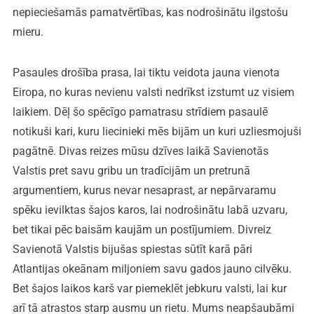
nepieciešamās pamatvērtības, kas nodrošinātu ilgstošu
mieru.
Pasaules drošība prasa, lai tiktu veidota jauna vienota
Eiropa, no kuras nevienu valsti nedrīkst izstumt uz visiem
laikiem. Dēļ šo spēcīgo pamatrasu strīdiem pasaulē
notikuši kari, kuru liecinieki mēs bijām un kuri uzliesmojuši
pagātnē. Divas reizes mūsu dzīves laikā Savienotās
Valstis pret savu gribu un tradīcijām un pretrunā
argumentiem, kurus nevar nesaprast, ar nepārvaramu
spēku ievilktas šajos karos, lai nodrošinātu labā uzvaru,
bet tikai pēc baisām kaujām un postījumiem. Divreiz
Savienotā Valstis bijušas spiestas sūtīt karā pāri
Atlantijas okeānam miljoniem savu gados jauno cilvēku.
Bet šajos laikos karš var piemeklēt jebkuru valsti, lai kur
arī tā atrastos starp ausmu un rietu. Mums neapšaubāmi